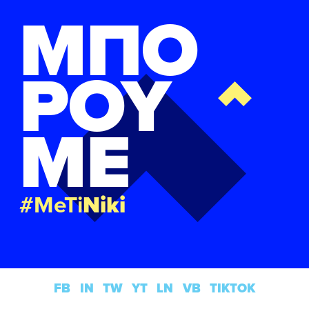
ΜΠΟ
ΡΟΥ
ΜΕ
#MeTi
Niki
FB
IN
TW
YT
LN
VB
TIKTOK