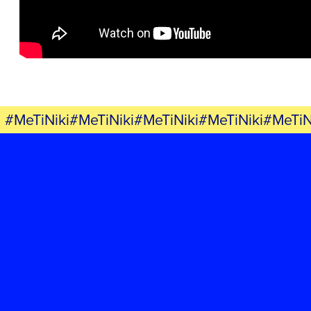
ΕΚΔΗΛΩΣΕΙΣ
ΝΕΑ
ΕΛΑ ΚΙ ΕΣΥ
#MeTiNiki#MeTiNiki#MeTiNiki#MeTiNiki#MeTiN
FB
IN
TW
YT
LN
VB
TIKTOK