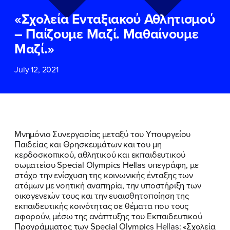
ΕΠΙΘΕΤΟ
ΕΠΙΘΕΤΟ
*
*
«Σχολεία Ενταξιακού Αθλητισμού
– Παίζουμε Μαζί. Μαθαίνουμε
ΤΗΛΕΦΩΝΟ
ΤΗΛΕΦΩΝΟ
*
Μαζί.»
July 12, 2021
EMAIL
EMAIL
*
*
Αποδέχομαι την
Αποδέχομαι την
Πολιτική
Πολιτική
Προστασίας Προσωπικών
Προστασίας Προσωπικών
Δεδομένων
Δεδομένων
και τους τους
και τους τους
Όρους
Όρους
Μνημόνιο Συνεργασίας μεταξύ του Υπουργείου
Χρήσης
Χρήσης
του δικτυακού τόπου του
του δικτυακού τόπου του
Παιδείας και Θρησκευμάτων και του μη
Πολιτικού Γραφείου της Βουλευτού
Πολιτικού Γραφείου της Βουλευτού
κερδοσκοπικού, αθλητικού και εκπαιδευτικού
Νίκης Κεραμέως
Νίκης Κεραμέως
σωματείου Special Olympics Hellas υπεγράφη, με
στόχο την ενίσχυση της κοινωνικής ένταξης των
ατόμων με νοητική αναπηρία, την υποστήριξη των
ΥΠΟΒΟΛΗ
ΥΠΟΒΟΛΗ
οικογενειών τους και την ευαισθητοποίηση της
εκπαιδευτικής κοινότητας σε θέματα που τους
αφορούν, μέσω της ανάπτυξης του Εκπαιδευτικού
Προγράμματος των Special Olympics Hellas: «Σχολεία