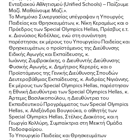
Ενταξιακού Αθλητισμού (Unified Schools) – Παίζουμε
Μαζί. Μαθαίνουμε Μαζί.».
Το Μνημόνιο Συνεργασίας υπέγραψαν η Υπουργός
Παιδείας και Θρησκευμάτων, κ. Νίκη Κεραμέως και ο
Πρόεδρος των Special Olympics Hellas, Πρέσβυς ε.τ.
κ. Διονύσιος Κοδέλλας, ενώ στη συνάντηση
παρέστησαν, εκ μέρους του Υπουργείου Παιδείας και
Θρησκευμάτων, ο προϊστάμενος της Διεύθυνσης
Ειδικής Αγωγής και Εκπαίδευσης, κ.
Ιωάννης Ζυμβρακάκης, ο Διευθυντής Διεύθυνσης
Φυσικής Αγωγής, κ. Δημήτριος Κερερές, και ο
Προϊστάμενος της Γενικής Διεύθυνσης Σπουδών
Δευτεροβάθμιας Εκπαίδευσης, κ. Ανδρέας Νιγιάννης.
Εκ μέρους των Special Olympics Hellas, παρέστησαν
η Εθνική Διευθύντρια των Special Olympics Hellas, κ.
Άρτεμις Βασιλικοπούλου, η Διευθύντρια του
Εκπαιδευτικού Προγράμματος των Special Olympics
Hellas, κ. Αλεξάνδρα Βουγιούκα, ο αθλητής των
Special Olympics Hellas, Στέλιος Διακάτος, και η
Γεωργία Κολλύρη, Συμπαίκτρια στη Μεικτή Ομάδα
Ποδοσφαίρου.
Το Υπουργείο Παιδείας και Θρησκευμάτων