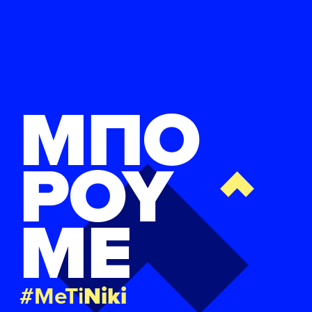
ΜΠΟ
ΡΟΥ
ΜΕ
#MeTi
Niki