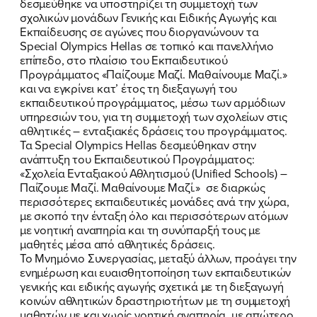
δεσμεύθηκε να υποστηρίζει τη συμμετοχή των
σχολικών μονάδων Γενικής και Ειδικής Αγωγής και
Εκπαίδευσης σε αγώνες που διοργανώνουν τα
Special Olympics Hellas σε τοπικό και πανελλήνιο
επίπεδο, στο πλαίσιο του Εκπαιδευτικού
Προγράμματος «Παίζουμε Μαζί. Μαθαίνουμε Μαζί.»
και να εγκρίνει κατ’ έτος τη διεξαγωγή του
εκπαιδευτικού προγράμματος, μέσω των αρμόδιων
υπηρεσιών του, για τη συμμετοχή των σχολείων στις
αθλητικές – ενταξιακές δράσεις του προγράμματος.
Τα Special Olympics Hellas δεσμεύθηκαν στην
ανάπτυξη του Εκπαιδευτικού Προγράμματος:
«Σχολεία Ενταξιακού Αθλητισμού (Unified Schools) –
Παίζουμε Μαζί. Μαθαίνουμε Μαζί.» σε διαρκώς
περισσότερες εκπαιδευτικές μονάδες ανά την χώρα,
με σκοπό την ένταξη όλο και περισσότερων ατόμων
με νοητική αναπηρία και τη συνύπαρξή τους με
μαθητές μέσα από αθλητικές δράσεις.
To Μνημόνιο Συνεργασίας, μεταξύ άλλων, προάγει την
ενημέρωση και ευαισθητοποίηση των εκπαιδευτικών
γενικής και ειδικής αγωγής σχετικά με τη διεξαγωγή
κοινών αθλητικών δραστηριοτήτων με τη συμμετοχή
μαθητών με και χωρίς νοητική αναπηρία, με απώτερο