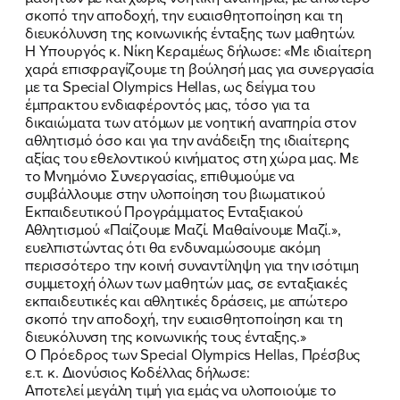
ΠΟΙΑ ΕΙΜΑΙ
σκοπό την αποδοχή, την ευαισθητοποίηση και τη
διευκόλυνση της κοινωνικής ένταξης των μαθητών.
ΕΡΓΟ
Η Υπουργός κ. Νίκη Κεραμέως δήλωσε: «Με ιδιαίτερη
χαρά επισφραγίζουμε τη βούλησή μας για συνεργασία
ΕΚΔΗΛΩΣΕΙΣ
με τα Special Olympics Hellas, ως δείγμα του
έμπρακτου ενδιαφέροντός μας, τόσο για τα
δικαιώματα των ατόμων με νοητική αναπηρία στον
ΝΕΑ
αθλητισμό όσο και για την ανάδειξη της ιδιαίτερης
αξίας του εθελοντικού κινήματος στη χώρα μας. Με
ΕΛΑ ΚΙ ΕΣΥ
το Μνημόνιο Συνεργασίας, επιθυμούμε να
συμβάλλουμε στην υλοποίηση του βιωματικού
Εκπαιδευτικού Προγράμματος Ενταξιακού
Αθλητισμού «Παίζουμε Μαζί. Μαθαίνουμε Μαζί.»,
ευελπιστώντας ότι θα ενδυναμώσουμε ακόμη
FB
IN
TW
YT
LN
VB
TIKTOK
περισσότερο την κοινή συναντίληψη για την ισότιμη
συμμετοχή όλων των μαθητών μας, σε ενταξιακές
εκπαιδευτικές και αθλητικές δράσεις, με απώτερο
σκοπό την αποδοχή, την ευαισθητοποίηση και τη
διευκόλυνση της κοινωνικής τους ένταξης.»
Ο Πρόεδρος των Special Olympics Hellas, Πρέσβυς
ε.τ. κ. Διονύσιος Κοδέλλας δήλωσε:
Αποτελεί μεγάλη τιμή για εμάς να υλοποιούμε το