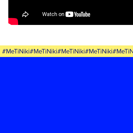
ΕΚΔΗΛΩΣΕΙΣ
ΝΕΑ
ΕΛΑ ΚΙ ΕΣΥ
#MeTiNiki#MeTiNiki#MeTiNiki#MeTiNiki#MeTiN
FB
IN
TW
YT
LN
VB
TIKTOK