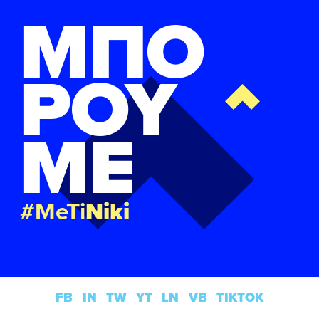
ΜΠΟ
ΡΟΥ
ΜΕ
#MeTi
Niki
FB
IN
TW
YT
LN
VB
TIKTOK