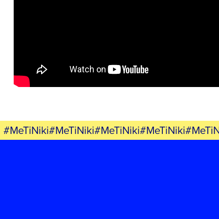
ΕΡΓΟ
ΕΚΔΗΛΩΣΕΙΣ
ΝΕΑ
ΕΛΑ ΚΙ ΕΣΥ
#MeTiNiki#MeTiNiki#MeTiNiki#MeTiNiki#MeTiN
FB
IN
TW
YT
LN
VB
TIKTOK