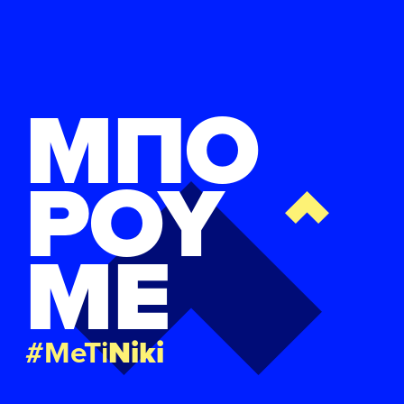
ΜΠΟ
ΡΟΥ
ΜΕ
#MeTi
Niki