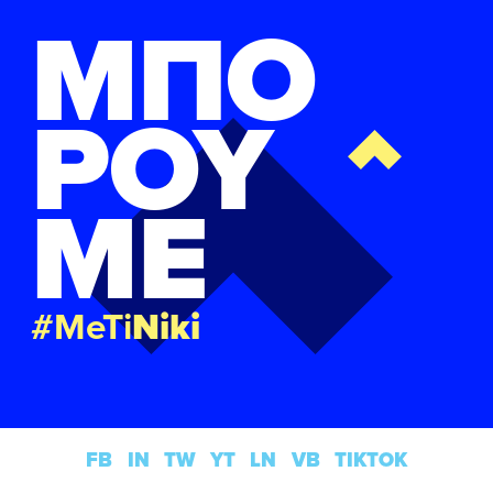
ΜΠΟ
ΡΟΥ
ΜΕ
#MeTi
Niki
FB
IN
TW
YT
LN
VB
TIKTOK