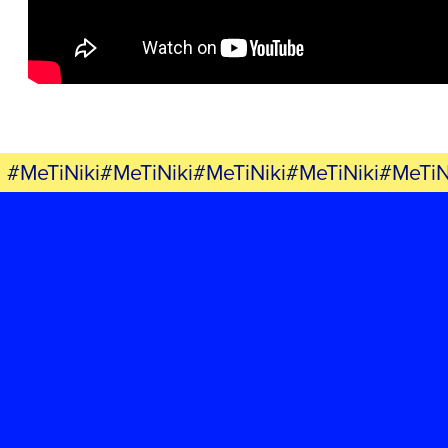
ΕΚΔΗΛΩΣΕΙΣ
ΝΕΑ
ΕΛΑ ΚΙ ΕΣΥ
#MeTiNiki#MeTiNiki#MeTiNiki#MeTiNiki#MeTiN
FB
IN
TW
YT
LN
VB
TIKTOK