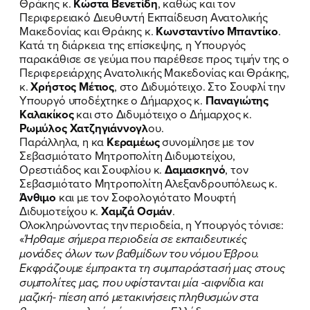
Θράκης κ.
Κώστα Βενετίδη
, καθώς και τον
Περιφερειακό Διευθυντή Εκπαίδευση Ανατολικής
Μακεδονίας και Θράκης κ.
Κωνσταντίνο Μπαντίκο
.
Κατά τη διάρκεια της επίσκεψης, η Υπουργός
παρακάθισε σε γεύμα που παρέθεσε προς τιμήν της ο
ΠΟΙΑ ΕΙΜΑΙ
Περιφερειάρχης Ανατολικής Μακεδονίας και Θράκης,
κ.
Χρήστος Μέτιος
, στο Διδυμότειχο. Στο Σουφλί την
Υπουργό υποδέχτηκε ο Δήμαρχος κ.
Παναγιώτης
ΕΡΓΟ
Καλακίκος
και στο Διδυμότειχο ο Δήμαρχος κ.
Ρωμύλος Χατζηγιάννογλ
ου.
ΕΚΔΗΛΩΣΕΙΣ
Παράλληλα, η κα
Κεραμέως
συνομίλησε με τον
Σεβασμιότατο Μητροπολίτη Διδυμοτείχου,
ΝΕΑ
Ορεστιάδος και Σουφλίου κ.
Δαμασκηνό
, τον
Σεβασμιότατο Μητροπολίτη Αλεξανδρουπόλεως κ.
ΕΛΑ ΚΙ ΕΣΥ
Άνθιμο
και με τον Σοφολογιότατο Μουφτή
Διδυμοτείχου κ.
Χαμζά Οσμάν
.
Ολοκληρώνοντας την περιοδεία, η Υπουργός τόνισε:
«
Ήρθαμε σήμερα περιοδεία σε εκπαιδευτικές
μονάδες όλων των βαθμίδων του νόμου Έβρου.
FB
IN
TW
YT
LN
VB
TIKTOK
Εκφράζουμε έμπρακτα τη συμπαράστασή μας στους
συμπολίτες μας, που υφίστανται μία -αιφνίδια και
μαζική- πίεση από μετακινήσεις πληθυσμών στα