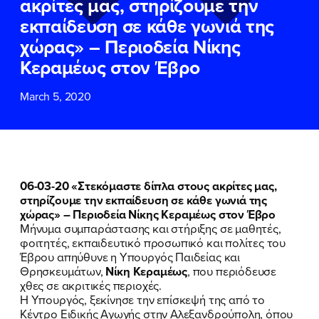
ακρίτες μας, στηρίζουμε την
ΕΠΙΘΕΤΟ
ΕΠΙΘΕΤΟ
*
*
εκπαίδευση σε κάθε γωνιά της
χώρας» – Περιοδεία Νίκης
ΤΗΛΕΦΩΝΟ
ΤΗΛΕΦΩΝΟ
*
Κεραμέως στον Έβρο
March 5, 2020
EMAIL
EMAIL
*
*
Αποδέχομαι την
Αποδέχομαι την
Πολιτική
Πολιτική
Προστασίας Προσωπικών
Προστασίας Προσωπικών
Δεδομένων
Δεδομένων
και τους τους
και τους τους
Όρους
Όρους
06-03-20 «Στεκόμαστε δίπλα στους ακρίτες μας,
Χρήσης
Χρήσης
του δικτυακού τόπου του
του δικτυακού τόπου του
στηρίζουμε την εκπαίδευση σε κάθε γωνιά της
Πολιτικού Γραφείου της Βουλευτού
Πολιτικού Γραφείου της Βουλευτού
χώρας» – Περιοδεία Νίκης Κεραμέως στον Έβρο
Νίκης Κεραμέως
Νίκης Κεραμέως
Μήνυμα συμπαράστασης και στήριξης σε μαθητές,
φοιτητές, εκπαιδευτικό προσωπικό και πολίτες του
Έβρου απηύθυνε η Υπουργός Παιδείας και
ΥΠΟΒΟΛΗ
ΥΠΟΒΟΛΗ
Θρησκευμάτων,
Νίκη Κεραμέως
, που περιόδευσε
χθες σε ακριτικές περιοχές.
Η Υπουργός, ξεκίνησε την επίσκεψή της από το
Κέντρο Ειδικής Αγωγής στην Αλεξανδρούπολη, όπου