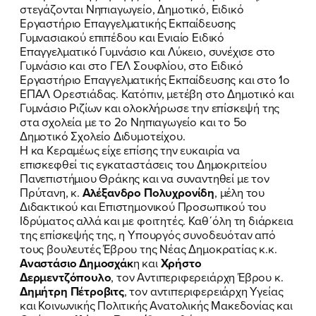
στεγάζονται Νηπιαγωγείο, Δημοτικό, Ειδικό
Εργαστήριο Επαγγελματικής Εκπαίδευσης
Γυμνασιακού επιπέδου και Ενιαίο Ειδικό
Επαγγελματικό Γυμνάσιο και Λύκειο, συνέχισε στο
Γυμνάσιο και στο ΓΕΛ Σουφλίου, στο Ειδικό
Εργαστήριο Επαγγελματικής Εκπαίδευσης και στο 1ο
ΕΠΑΛ Ορεστιάδας. Κατόπιν, μετέβη στο Δημοτικό και
Γυμνάσιο Ριζίων και ολοκλήρωσε την επίσκεψή της
στα σχολεία με το 2ο Νηπιαγωγείο και το 5ο
Δημοτικό Σχολείο Διδυμοτείχου.
Η κα Κεραμέως είχε επίσης την ευκαιρία να
επισκεφθεί τις εγκαταστάσεις του Δημοκριτείου
Πανεπιστήμιου Θράκης και να συναντηθεί με τον
Πρύτανη, κ.
Αλέξανδρο Πολυχρονίδη
, μέλη του
Διδακτικού και Επιστημονικού Προσωπικού του
Ιδρύματος αλλά και με φοιτητές. Καθ΄όλη τη διάρκεια
της επίσκεψής της, η Υπουργός συνοδευόταν από
τους βουλευτές Έβρου της Νέας Δημοκρατίας κ.κ.
Αναστάσιο Δημοσχάκ
η και
Χρήστο
Δερμεντζόπουλο
, τον Αντιπεριφερειάρχη Έβρου κ.
Δημήτρη Πέτροβιτς
, τον αντιπεριφερειάρχη Υγείας
και Κοινωνικής Πολιτικής Ανατολικής Μακεδονίας και