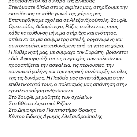
βορειοανατολικά σύνορα της Ελλάδας.
Στεκόμαστε δίπλα στους ακρίτες μας, στηρίζουμε την
εκπαίδευση σε κάθε γωνιά της χώρας μας.
Επισκεφθήκαμε σχολεία σε Αλεξανδρούπολη, Σουφλί,
Ορεστιάδα, Διδυμότειχο, Ρύζια, στέλνοντας προς
κάθε κατεύθυνση μήνυμα στήριξης και ενότητας,
απέναντι σε μία ασύμμετρη απειλή, οργανωμένη και
συντονισμένη, κατευθυνόμενη από τη γείτονα χώρα.
Η Κυβέρνησή μας, με σύμμαχο την Ευρώπη, βρίσκεται
εδώ. Αφουγκράζεται τις ανησυχίες των πολιτών και
προασπίζεται την ασφάλεια, τις περιουσίες, την
κοινωνική γαλήνη και την ειρηνική συνύπαρξη με όλες
της τις δυνάμεις. Η Παιδεία μας αντιστάθμισμα στην
επιθετικότητά τους, ο πολιτισμός μας απάντηση στην
εργαλειοποίηση ανθρώπων
.»
Στο Σουφλί, με μαθητές των σχολείων
Στο 6θέσιο Δημοτικό Ριζίων
Στο Δημοκρίτειο Πανεπιστήμιο Θράκης
Κέντρο Ειδικής Αγωγής Αλεξανδρούπολης