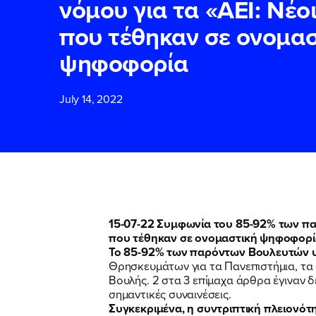
νόμου για τα «ΑΕΙ: Νέο
που τέθηκαν σε ονομασ
ΕΠΙΘΕΤΟ
ΕΠΙΘΕΤΟ
*
*
ψηφοφορία
July 14, 2022
ΤΗΛΕΦΩΝΟ
ΤΗΛΕΦΩΝΟ
*
EMAIL
EMAIL
*
*
Αποδέχομαι τη
Αποδέχομαι τη
15-07-22 Συμφωνία του 85-92% των πα
δικτυακού τόπο
δικτυακού τόπο
που τέθηκαν σε ονομαστική ψηφοφορί
Το 85-92% των παρόντων Βουλευτών
Θρησκευμάτων για τα Πανεπιστήμια, τα
Βουλής. 2 στα 3 επίμαχα άρθρα έγιναν δ
ΥΠΟΒΟΛΗ
ΥΠΟΒΟΛΗ
σημαντικές συναινέσεις.
Συγκεκριμένα, η συντριπτική πλειονό