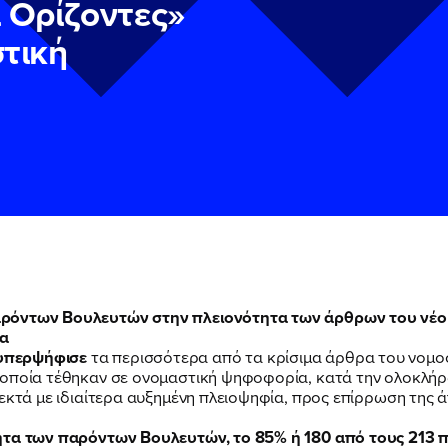
ι Ορίζοντες»
τική
ν
ν
Πολιτική Προστασίας Προσωπικών Δεδομένων
Πολιτική Προστασίας Προσωπικών Δεδομένων
και τους του
και τους του
ρόντων Βουλευτών στην πλειονότητα των άρθρων του νέου 
υ του Πολιτικού Γραφείου της Βουλευτού Νίκης Κεραμέως
υ του Πολιτικού Γραφείου της Βουλευτού Νίκης Κεραμέως
α
 υπερψήφισε
τα περισσότερα από τα κρίσιμα άρθρα του νομο
 οποία τέθηκαν σε ονομαστική ψηφοφορία, κατά την ολοκλήρ
εκτά με ιδιαίτερα αυξημένη πλειοψηφία, προς επίρρωση της 
τητα των παρόντων Βουλευτών, το 85% ή 180 από τους 213 