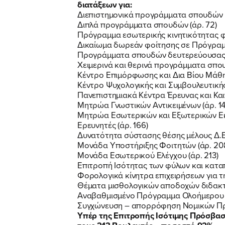
διατάξεων για:
Διεπιστημονικά προγράμματα σπουδών (
Διπλά προγράμματα σπουδών (άρ. 72)
Πρόγραμμα εσωτερικής κινητικότητας φ
Δικαίωμα δωρεάν φοίτησης σε Πρόγραμ
Προγράμματα σπουδών δευτερεύουσας κ
Χειμερινά και θερινά προγράμματα σπου
Κέντρο Επιμόρφωσης και Δια Βίου Μάθησ
Κέντρο Ψυχολογικής και Συμβουλευτικής
Πανεπιστημιακά Κέντρα Έρευνας και Καιν
Μητρώα Γνωστικών Αντικειμένων (άρ. 14
Μητρώα Εσωτερικών και Εξωτερικών Εκ
Ερευνητές (άρ. 166)
Δυνατότητα σύστασης θέσης μέλους Δ.Ε
Μονάδα Υποστήριξης Φοιτητών (άρ. 20
Μονάδα Εσωτερικού Ελέγχου (άρ. 213)
Επιτροπή Ισότητας των φύλων και καταπ
Φορολογικά κίνητρα επιχειρήσεων για 
Θέματα μισθολογικών αποδοχών διδακτικ
Αναβαθμισμένο Πρόγραμμα Ολοήμερου Δη
Συγχώνευση – απορρόφηση Νομικών Προ
Υπέρ της Επιτροπής Ισότιμης Πρόσβαση