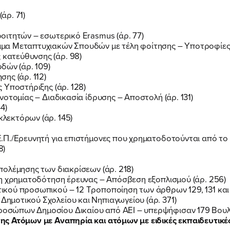
άρ. 71)
οιτητών – εσωτερικό Erasmus (άρ. 77)
μα Μεταπτυχιακών Σπουδών με τέλη φοίτησης – Υποτροφίες 
ατεύθυνσης (άρ. 98)
ΠΟΙΑ ΕΙΜΑΙ
δών (άρ. 109)
ης (άρ. 112)
 Υποστήριξης (άρ. 128)
οτομίας – Διαδικασία ίδρυσης – Αποστολή (άρ. 131)
ΕΡΓΟ
4)
λεκτόρων (άρ. 145)
ΕΚΔΗΛΩΣΕΙΣ
.Π./Ερευνητή για επιστήμονες που χρηματοδοτούνται από το 
8)
ολέμησης των διακρίσεων (άρ. 218)
ΝΕΑ
τη χρηματοδότηση έρευνας – Απόσβεση εξοπλισμού (άρ. 256)
ού προσωπικού – 12 Τροποποίηση των άρθρων 129, 131 και 15
μοτικού Σχολείου και Νηπιαγωγείου (άρ. 371)
σώπων Δημοσίου Δικαίου από ΑΕΙ – υπερψήφισαν 179 Βουλευ
ΕΛΑ ΚΙ ΕΣΥ
ς Ατόμων με Αναπηρία και ατόμων με ειδικές εκπαιδευτικές