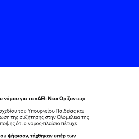
ς
ς
Όρους Χρήσης
Όρους Χρήσης
του
του
νόμου για τα «ΑΕΙ: Νέοι Ορίζοντες»
σχεδίου του Υπουργείου Παιδείας και
ωση της συζήτησης στην Ολομέλεια της
άποψης ότι ο νόμος-πλαίσιο πέτυχε
που ψήφισαν, τάχθηκαν υπέρ των