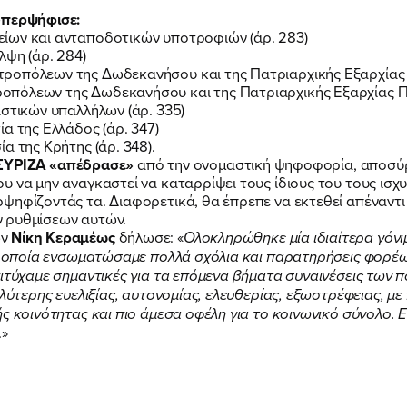
υπερψήφισε:
ίων και ανταποδοτικών υποτροφιών (άρ. 283)
λψη (άρ. 284)
ροπόλεων της Δωδεκανήσου και της Πατριαρχικής Εξαρχίας Π
πόλεων της Δωδεκανήσου και της Πατριαρχικής Εξαρχίας Πά
FB
IN
TW
YT
LN
VB
TIKTOK
αστικών υπαλλήλων (άρ. 335)
α της Ελλάδος (άρ. 347)
α της Κρήτης (άρ. 348).
ΣΥΡΙΖΑ «απέδρασε»
από την ονομαστική ψηφοφορία, αποσύρ
υ να μην αναγκαστεί να καταρρίψει τους ίδιους του τους ισχ
ρψηφίζοντάς τα. Διαφορετικά, θα έπρεπε να εκτεθεί απέναν
ν ρυθμίσεων αυτών.
ων
Νίκη Κεραμέως
δήλωσε: «
Ολοκληρώθηκε μία ιδιαίτερα γόνι
ην οποία ενσωματώσαμε πολλά σχόλια και παρατηρήσεις φορέ
ιτύχαμε σημαντικές για τα επόμενα βήματα συναινέσεις των π
αλύτερης ευελιξίας, αυτονομίας, ελευθερίας, εξωστρέφειας, μ
ής κοινότητας και πιο άμεσα οφέλη για το κοινωνικό σύνολο.
.»