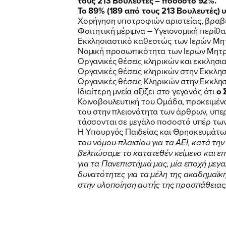
τους 213 Βουλευτές – ποσοστό 92%.
Το 89% (189 από τους 213 Βουλευτές) 
Χορήγηση υποτροφιών αριστείας, βραβε
Φοιτητική μέριμνα – Υγειονομική περίθα
Εκκλησιαστικό καθεστώς των Ιερών Μητ
Νομική προσωπικότητα των Ιερών Μητρο
Οργανικές θέσεις κληρικών και εκκλησι
Οργανικές θέσεις κληρικών στην Εκκλησί
Οργανικές θέσεις Κληρικών στην Εκκλησί
Ιδιαίτερη μνεία αξίζει στο γεγονός ότι
ο 
Κοινοβουλευτική του Ομάδα, προκειμένο
του στην πλειονότητα των άρθρων, υπε
τάσσονται σε μεγάλο ποσοστό υπέρ τω
Η Υπουργός Παιδείας και Θρησκευμάτ
του νόμου-πλαισίου για τα ΑΕΙ, κατά τ
βελτιώσαμε το κατατεθέν κείμενο και επ
για τα Πανεπιστήμιά μας, μία εποχή μεγ
δυνατότητες για τα μέλη της ακαδημαϊκ
στην υλοποίηση αυτής της προσπάθειας