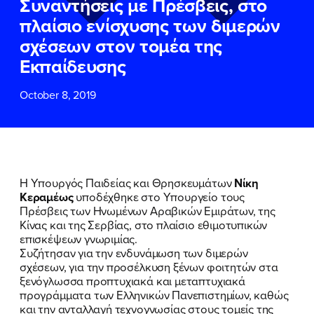
Συναντήσεις με Πρέσβεις, στο
ΕΠΙΘΕΤΟ
ΕΠΙΘΕΤΟ
*
*
πλαίσιο ενίσχυσης των διμερών
σχέσεων στον τομέα της
ΤΗΛΕΦΩΝΟ
ΤΗΛΕΦΩΝΟ
*
Εκπαίδευσης
October 8, 2019
EMAIL
EMAIL
*
*
Αποδέχομαι την
Αποδέχομαι την
Πολιτική
Πολιτική
Προστασίας Προσωπικών
Προστασίας Προσωπικών
Δεδομένων
Δεδομένων
και τους τους
και τους τους
Όρους
Όρους
Η Υπουργός Παιδείας και Θρησκευμάτων
Νίκη
Χρήσης
Χρήσης
του δικτυακού τόπου του
του δικτυακού τόπου του
Κεραμέως
υποδέχθηκε στο Υπουργείο τους
Πολιτικού Γραφείου της Βουλευτού
Πολιτικού Γραφείου της Βουλευτού
Πρέσβεις των Ηνωμένων Αραβικών Εμιράτων, της
Νίκης Κεραμέως
Νίκης Κεραμέως
Κίνας και της Σερβίας, στο πλαίσιο εθιμοτυπικών
επισκέψεων γνωριμίας.
Συζήτησαν για την ενδυνάμωση των διμερών
ΥΠΟΒΟΛΗ
ΥΠΟΒΟΛΗ
σχέσεων, για την προσέλκυση ξένων φοιτητών στα
ΠΟΙΑ ΕΙΜΑΙ
ξενόγλωσσα προπτυχιακά και μεταπτυχιακά
προγράμματα των Ελληνικών Πανεπιστημίων, καθώς
ΕΡΓΟ
και την ανταλλαγή τεχνογνωσίας στους τομείς της