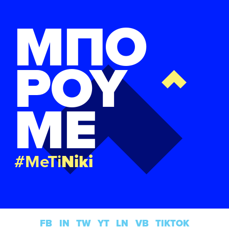
ΜΠΟ
ΡΟΥ
ΜΕ
#MeTi
Niki
FB
IN
TW
YT
LN
VB
TIKTOK