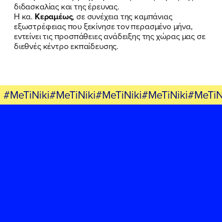
διδασκαλίας και της έρευνας.
Η κα.
Κεραμέως
, σε συνέχεια της καμπάνιας
ΕΚΔΗΛΩΣΕΙΣ
εξωστρέφειας που ξεκίνησε τον περασμένο μήνα,
εντείνει τις προσπάθειες ανάδειξης της χώρας μας σε
ΝΕΑ
διεθνές κέντρο εκπαίδευσης.
ΕΛΑ ΚΙ ΕΣΥ
#MeTiNiki#MeTiNiki#MeTiNiki#MeTiNiki#MeTiN
FB
IN
TW
YT
LN
VB
TIKTOK