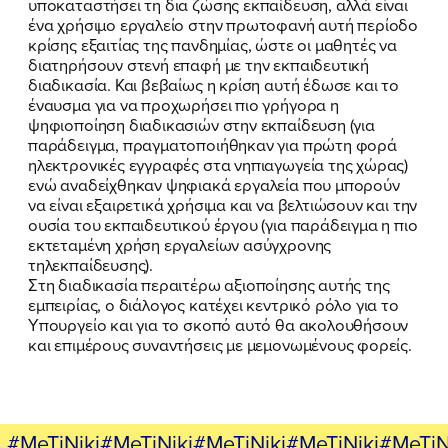
υποκαταστήσει τη δια ζώσης εκπαίδευση, αλλά είναι
ένα χρήσιμο εργαλείο στην πρωτοφανή αυτή περίοδο
ΕΛΑ ΚΙ ΕΣΥ
κρίσης εξαιτίας της πανδημίας, ώστε οι μαθητές να
διατηρήσουν στενή επαφή με την εκπαιδευτική
διαδικασία. Και βεβαίως η κρίση αυτή έδωσε και το
έναυσμα για να προχωρήσει πιο γρήγορα η
ψηφιοποίηση διαδικασιών στην εκπαίδευση (για
FB
IN
TW
YT
LN
VB
TIKTOK
παράδειγμα, πραγματοποιήθηκαν για πρώτη φορά
ηλεκτρονικές εγγραφές στα νηπιαγωγεία της χώρας)
ενώ αναδείχθηκαν ψηφιακά εργαλεία που μπορούν
να είναι εξαιρετικά χρήσιμα και να βελτιώσουν και την
ουσία του εκπαιδευτικού έργου (για παράδειγμα η πιο
εκτεταμένη χρήση εργαλείων ασύγχρονης
τηλεκπαίδευσης).
Στη διαδικασία περαιτέρω αξιοποίησης αυτής της
εμπειρίας, ο διάλογος κατέχει κεντρικό ρόλο για το
Υπουργείο και για το σκοπό αυτό θα ακολουθήσουν
και επιμέρους συναντήσεις με μεμονωμένους φορείς.
#MeTiNiki#MeTiNiki#MeTiNiki#MeTiNiki#MeTiN