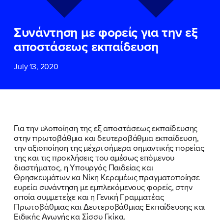
ΕΠΙΘΕΤΟ
ΕΠΙΘΕΤΟ
*
*
Συνάντηση με φορείς για την εξ
ΤΗΛΕΦΩΝΟ
ΤΗΛΕΦΩΝΟ
*
αποστάσεως εκπαίδευση
July 13, 2020
EMAIL
EMAIL
*
*
Αποδέχομαι την
Αποδέχομαι την
Πολιτική
Πολιτική
Προστασίας Προσωπικών
Προστασίας Προσωπικών
Δεδομένων
Δεδομένων
και τους τους
και τους τους
Όρους
Όρους
Για την υλοποίηση της εξ αποστάσεως εκπαίδευσης
Χρήσης
Χρήσης
του δικτυακού τόπου του
του δικτυακού τόπου του
στην πρωτοβάθμια και δευτεροβάθμια εκπαίδευση,
Πολιτικού Γραφείου της Βουλευτού
Πολιτικού Γραφείου της Βουλευτού
την αξιοποίηση της μέχρι σήμερα σημαντικής πορείας
Νίκης Κεραμέως
Νίκης Κεραμέως
της και τις προκλήσεις του αμέσως επόμενου
διαστήματος, η Υπουργός Παιδείας και
Θρησκευμάτων κα Νίκη Κεραμέως πραγματοποίησε
ΥΠΟΒΟΛΗ
ΥΠΟΒΟΛΗ
ευρεία συνάντηση με εμπλεκόμενους φορείς, στην
οποία συμμετείχε και η Γενική Γραμματέας
Πρωτοβάθμιας και Δευτεροβάθμιας Εκπαίδευσης και
Ειδικής Αγωγής κα Σίσσυ Γκίκα.