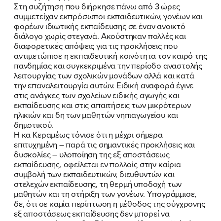
Στη συζήτηση που διήρκησε πάνω από 3 ώρες
συμμετείχαν εκπρόσωποι εκπαιδευτικών, γονέων και
φορέων ιδιωτικής εκπαίδευσης σε έναν ανοικτό
διάλογο χωρίς στεγανά. Ακούστηκαν πολλές και
διαφορετικές απόψεις για τις προκλήσεις που
αντιμετώπισε η εκπαιδευτική κοινότητα τον καιρό της
πανδημίας και συγκεκριμένα την περίοδο αναστολής
λειτουργίας των σχολικών μονάδων αλλά και κατά
την επαναλειτουργία αυτών. Ειδική αναφορά έγινε
στις ανάγκες των σχολείων ειδικής αγωγής και
εκπαίδευσης και στις απαιτήσεις των μικρότερων
ηλικιών και δη των μαθητών νηπιαγωγείου και
δημοτικού.
Η κα Κεραμέως τόνισε ότι η μέχρι σήμερα
επιτυχημένη – παρά τις σημαντικές προκλήσεις και
ΠΟΙΑ ΕΙΜΑΙ
δυσκολίες – υλοποίηση της εξ αποστάσεως
εκπαίδευσης, οφείλεται εν πολλοίς στην καίρια
ΕΡΓΟ
συμβολή των εκπαιδευτικών, διευθυντών και
στελεχών εκπαίδευσης, τη θερμή υποδοχή των
ΕΚΔΗΛΩΣΕΙΣ
μαθητών και τη στήριξη των γονέων. Υπογράμμισε,
δε, ότι σε καμία περίπτωση η μέθοδος της σύγχρονης
εξ αποστάσεως εκπαίδευσης δεν μπορεί να
ΝΕΑ