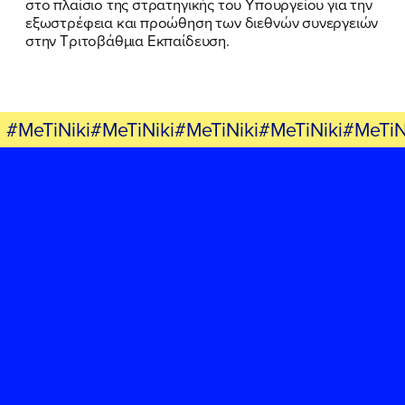
στο πλαίσιο της στρατηγικής του Υπουργείου για την
εξωστρέφεια και προώθηση των διεθνών συνεργειών
στην Τριτοβάθμια Εκπαίδευση.
#MeTiNiki#MeTiNiki#MeTiNiki#MeTiNiki#MeTiN