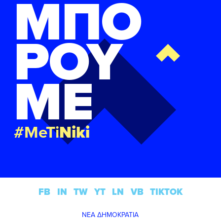
ΜΠΟ
ΡΟΥ
ΜΕ
#MeTi
Niki
FB
IN
TW
YT
LN
VB
TIKTOK
ΝΕΑ ΔΗΜΟΚΡΑΤΙΑ