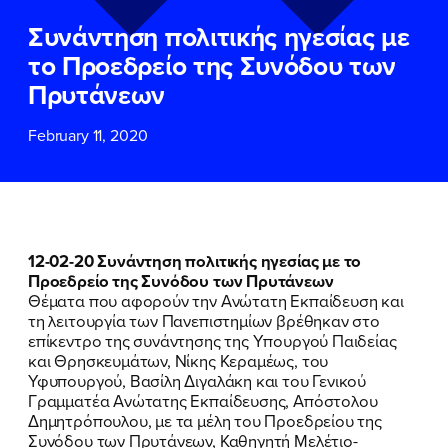
ΕΠΙΘΕΤΟ
ΕΠΙΘΕΤΟ
*
*
Συνάντηση πολιτικής ηγεσίας με
το Προεδρείο της Συνόδου των
ΤΗΛΕΦΩΝΟ
ΤΗΛΕΦΩΝΟ
*
Πρυτάνεων
February 11, 2020
EMAIL
EMAIL
*
*
Αποδέχομαι την
Αποδέχομαι την
Πολιτική
Πολιτική
Προστασίας Προσωπικών
Προστασίας Προσωπικών
Δεδομένων
Δεδομένων
και τους τους
και τους τους
Όρους
Όρους
12-02-20 Συνάντηση πολιτικής ηγεσίας με το
Χρήσης
Χρήσης
του δικτυακού τόπου του
του δικτυακού τόπου του
Προεδρείο της Συνόδου των Πρυτάνεων
Πολιτικού Γραφείου της Βουλευτού
Πολιτικού Γραφείου της Βουλευτού
Θέματα που αφορούν την Ανώτατη Εκπαίδευση και
Νίκης Κεραμέως
Νίκης Κεραμέως
τη λειτουργία των Πανεπιστημίων βρέθηκαν στο
επίκεντρο της συνάντησης της Υπουργού Παιδείας
και Θρησκευμάτων, Νίκης Κεραμέως, του
ΥΠΟΒΟΛΗ
ΥΠΟΒΟΛΗ
Υφυπουργού, Βασίλη Διγαλάκη και του Γενικού
Γραμματέα Ανώτατης Εκπαίδευσης, Απόστολου
Δημητρόπουλου, με τα μέλη του Προεδρείου της
Συνόδου των Πρυτάνεων, Καθηγητή Μελέτιο-