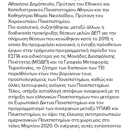
Αθανάσιο Δημόπουλο, Πρύτανη του Εθνικού και
Καποδιστριακού Πανεπιστημίου Αθηνών και την
Καθηγήτρια Μαρία Νικολαΐδου, Πρύτανη του
Χαροκοπείου Πανεπιστημίου.
Πιο αναλυτικά, συζητήθηκαν, μεταξύ άλλων, η
διαδικασία προκήρυξης θέσεων μελών ΔΕΠ για την
πλήρωση θέσεων που κενώθηκαν κατά το 2019, η
ΠΟΙΑ ΕΙΜΑΙ
οποία θα προχωρήσει κανονικά, η ένταξη πρόσθετων
έργων στην τρέχουσα προγραμματική περίοδο του
ΕΡΓΟ
ΕΣΠΑ και ειδικότερα για τις Μονάδες Διασφάλισης
Ποιότητας (ΜΟΔΙΠ) και τα Γραφεία Μεταφοράς
Τεχνολογίας, το ζήτημα των δαπανών των ΤΕΙ
ΕΚΔΗΛΩΣΕΙΣ
παρελθόντων ετών που βαρύνουν τους
προϋπολογισμούς των Πανεπιστημίων, καθώς και
ΝΕΑ
άλλες λειτουργικές ανάγκες των Πανεπιστημίων.
Τέλος, υπήρξε ανταλλαγή απόψεων αναφορικά με τη
ΕΛΑ ΚΙ ΕΣΥ
στήριξη των ελληνικών Πανεπιστημίων που μετέχουν
σε Ευρωπαϊκά Δίκτυα Πανεπιστημίων και τον
προγραμματισμό των συνεργειών μεταξύ ΥΠΑΙΘ και
Πανεπιστημίων, εν όψει της έλευσης αντιπροσωπειών
αμερικανικών Πανεπιστημίων στη χώρα μας στο
FB
IN
TW
YT
LN
VB
TIKTOK
τέλος Μαρτίου 2020. Οι ενέργειες αυτές εντάσσονται