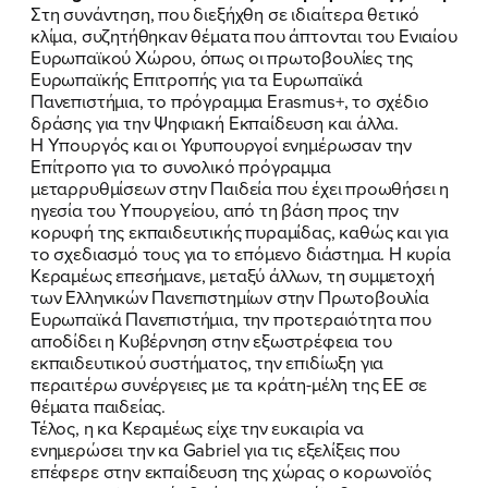
Στη συνάντηση, που διεξήχθη σε ιδιαίτερα θετικό
κλίμα, συζητήθηκαν θέματα που άπτονται του Ενιαίου
Ευρωπαϊκού Χώρου, όπως οι πρωτοβουλίες της
Ευρωπαϊκής Επιτροπής για τα Ευρωπαϊκά
Πανεπιστήμια, το πρόγραμμα Erasmus+, το σχέδιο
δράσης για την Ψηφιακή Εκπαίδευση και άλλα.
Η Υπουργός και οι Υφυπουργοί ενημέρωσαν την
Επίτροπο για το συνολικό πρόγραμμα
μεταρρυθμίσεων στην Παιδεία που έχει προωθήσει η
ηγεσία του Υπουργείου, από τη βάση προς την
κορυφή της εκπαιδευτικής πυραμίδας, καθώς και για
το σχεδιασμό τους για το επόμενο διάστημα. Η κυρία
Κεραμέως επεσήμανε, μεταξύ άλλων, τη συμμετοχή
ΠΟΙΑ ΕΙΜΑΙ
των Ελληνικών Πανεπιστημίων στην Πρωτοβουλία
Ευρωπαϊκά Πανεπιστήμια, την προτεραιότητα που
ΕΡΓΟ
αποδίδει η Κυβέρνηση στην εξωστρέφεια του
εκπαιδευτικού συστήματος, την επιδίωξη για
περαιτέρω συνέργειες με τα κράτη-μέλη της ΕΕ σε
ΕΚΔΗΛΩΣΕΙΣ
θέματα παιδείας.
Τέλος, η κα Κεραμέως είχε την ευκαιρία να
ΝΕΑ
ενημερώσει την κα Gabriel για τις εξελίξεις που
επέφερε στην εκπαίδευση της χώρας ο κορωνοϊός