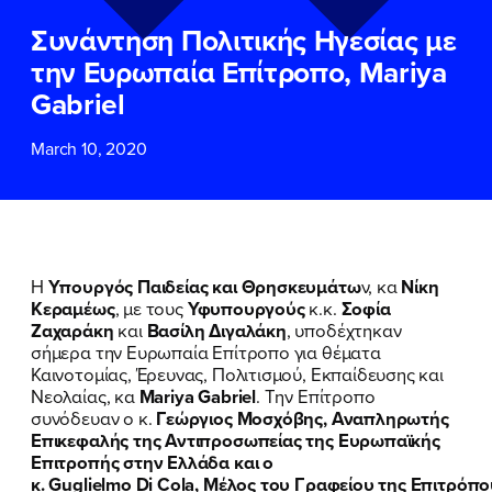
ΕΠΙΘΕΤΟ
ΕΠΙΘΕΤΟ
*
*
Συνάντηση Πολιτικής Ηγεσίας με
την Ευρωπαία Επίτροπο, Mariya
ΤΗΛΕΦΩΝΟ
ΤΗΛΕΦΩΝΟ
*
Gabriel
March 10, 2020
EMAIL
EMAIL
*
*
Αποδέχομαι την
Αποδέχομαι την
Πολιτική
Πολιτική
Προστασίας Προσωπικών
Προστασίας Προσωπικών
Δεδομένων
Δεδομένων
και τους τους
και τους τους
Όρους
Όρους
Η
Υπουργός Παιδείας και Θρησκευμάτω
ν, κα
Νίκη
Χρήσης
Χρήσης
του δικτυακού τόπου του
του δικτυακού τόπου του
Κεραμέως
, με τους
Υφυπουργούς
κ.κ.
Σοφία
Πολιτικού Γραφείου της Βουλευτού
Πολιτικού Γραφείου της Βουλευτού
Ζαχαράκη
και
Βασίλη Διγαλάκη
, υποδέχτηκαν
Νίκης Κεραμέως
Νίκης Κεραμέως
σήμερα την Ευρωπαία Επίτροπο για θέματα
Καινοτομίας, Έρευνας, Πολιτισμού, Εκπαίδευσης και
Νεολαίας, κα
Mariya Gabriel
. Την Επίτροπο
ΥΠΟΒΟΛΗ
ΥΠΟΒΟΛΗ
συνόδευαν ο κ.
Γεώργιος Μοσχόβης, Αναπληρωτής
Επικεφαλής της Αντιπροσωπείας της Ευρωπαϊκής
Επιτροπής στην Ελλάδα και ο
κ. Guglielmo Di Cola, Μέλος του Γραφείου της Επιτρόπο