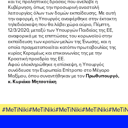
ΕΛΑ ΚΙ ΕΣΥ
και τις προληπτικές δράσεις που ανέλαβε η
Κυβέρνηση, όπως την προσωρινή αναστολή
λειτουργίας όλων των δομών εκπαίδευσης. Με αυτή
την αφορμή, η Υπουργός αναφέρθηκε στην έκτακτη
τηλεδιάσκεψη που θα λάβει χώρα αύριο, Πέμπτη,
FB
IN
TW
YT
LN
VB
TIKTOK
12/3/2020, μεταξύ των Υπουργών Παιδείας της ΕΕ,
αναφορικά με τις επιπτώσεις του κορωνοϊού στην
εκπαίδευση των κρατών-μελών της Ένωσης, και η
οποία πραγματοποιείται κατόπιν πρωτοβουλίας της
κυρίας Κεραμέως και επικοινωνίας της με την
Κροατική προεδρία της ΕΕ.
Αφού ολοκληρώθηκε η επίσκεψη, η Υπουργός
συνόδευσε την Ευρωπαία Επίτροπο στο Μέγαρο
Μαξίμου, όπου συναντήθηκαν με τον
Πρωθυπουργό,
κ. Κυριάκο Μητσοτάκη
#MeTiNiki#MeTiNiki#MeTiNiki#MeTiNiki#MeTiN