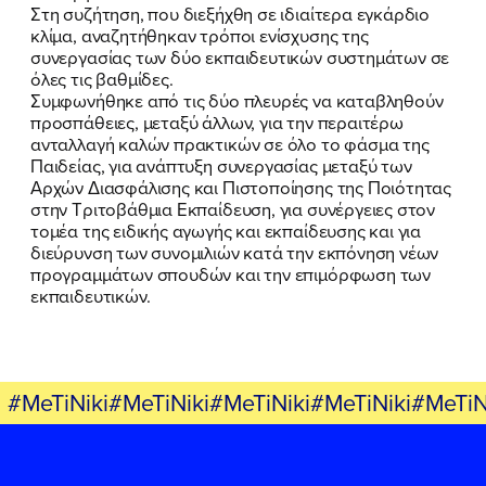
Στη συζήτηση, που διεξήχθη σε ιδιαίτερα εγκάρδιο
κλίμα, αναζητήθηκαν τρόποι ενίσχυσης της
ΠΟΙΑ ΕΙΜΑΙ
συνεργασίας των δύο εκπαιδευτικών συστημάτων σε
όλες τις βαθμίδες.
ΕΡΓΟ
Συμφωνήθηκε από τις δύο πλευρές να καταβληθούν
προσπάθειες, μεταξύ άλλων, για την περαιτέρω
ΕΚΔΗΛΩΣΕΙΣ
ανταλλαγή καλών πρακτικών σε όλο το φάσμα της
Παιδείας, για ανάπτυξη συνεργασίας μεταξύ των
Αρχών Διασφάλισης και Πιστοποίησης της Ποιότητας
ΝΕΑ
στην Τριτοβάθμια Εκπαίδευση, για συνέργειες στον
τομέα της ειδικής αγωγής και εκπαίδευσης και για
ΕΛΑ ΚΙ ΕΣΥ
διεύρυνση των συνομιλιών κατά την εκπόνηση νέων
προγραμμάτων σπουδών και την επιμόρφωση των
εκπαιδευτικών.
FB
IN
TW
YT
LN
VB
TIKTOK
#MeTiNiki#MeTiNiki#MeTiNiki#MeTiNiki#MeTiN