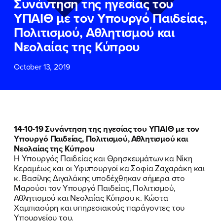
Συνάντηση της ηγεσίας του
ΕΠΙΘΕΤΟ
ΕΠΙΘΕΤΟ
*
*
ΥΠΑΙΘ με τον Υπουργό Παιδείας,
Πολιτισμού, Αθλητισμού και
ΤΗΛΕΦΩΝΟ
ΤΗΛΕΦΩΝΟ
*
Νεολαίας της Κύπρου
October 13, 2019
EMAIL
EMAIL
*
*
Αποδέχομαι την
Αποδέχομαι την
Πολιτική
Πολιτική
Προστασίας Προσωπικών
Προστασίας Προσωπικών
Δεδομένων
Δεδομένων
και τους τους
και τους τους
Όρους
Όρους
14-10-19 Συνάντηση της ηγεσίας του ΥΠΑΙΘ με τον
Χρήσης
Χρήσης
του δικτυακού τόπου του
του δικτυακού τόπου του
Υπουργό Παιδείας, Πολιτισμού, Αθλητισμού και
Πολιτικού Γραφείου της Βουλευτού
Πολιτικού Γραφείου της Βουλευτού
Νεολαίας της Κύπρου
Νίκης Κεραμέως
Νίκης Κεραμέως
Η Υπουργός Παιδείας και Θρησκευμάτων κα Νίκη
Κεραμέως και οι Υφυπουργοί κα Σοφία Ζαχαράκη και
κ. Βασίλης Διγαλάκης υποδέχθηκαν σήμερα στο
ΥΠΟΒΟΛΗ
ΥΠΟΒΟΛΗ
Μαρούσι τον Υπουργό Παιδείας, Πολιτισμού,
Αθλητισμού και Νεολαίας Κύπρου κ. Κώστα
Χαμπιαούρη και υπηρεσιακούς παράγοντες του
Υπουργείου του.