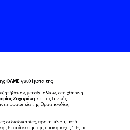
της ΟΛΜΕ για θέματα της
ς
ς
Όρους Χρήσης
Όρους Χρήσης
του
του
υζητήθηκαν, μεταξύ άλλων, στη χθεσινή
οφίας Ζαχαράκη
και της Γενικής
 αντιπροσωπεία της Ομοσπονδίας
ς οι διαδικασίες, προκειμένου, μετά
κής Εκπαίδευσης της προκήρυξης 1ΓΕ, οι