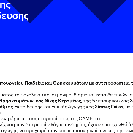
της
δευσης
Υπουργείου Παιδείας και Θρησκευμάτων με αντιπροσωπεία 
ν
ν
Πολιτική Προστασίας Προσωπικών Δεδομένων
Πολιτική Προστασίας Προσωπικών Δεδομένων
και τους του
και τους του
ος του σχολείου και οι μόνιμοι διορισμοί εκπαιδευτικών σ
υ του Πολιτικού Γραφείου της Βουλευτού Νίκης Κεραμέως
υ του Πολιτικού Γραφείου της Βουλευτού Νίκης Κεραμέως
 Θρησκευμάτων, κας Νίκης Κεραμέως,
της Υφυπουργού κας
Σ
μιας Εκπαίδευσης και Ειδικής Αγωγής κας
Σίσσυς Γκίκα
, με
ΠΟΙΑ ΕΙΜΑΙ
.
ς ενημέρωσε τους εκπροσώπους της ΟΛΜΕ ότι:
λέχωση των Υπηρεσιών λόγω πανδημίας, έχουν επιταχυνθεί όλε
 αγωγής, να προχωρήσουν και οι προσωρινοί πίνακες της Γενι