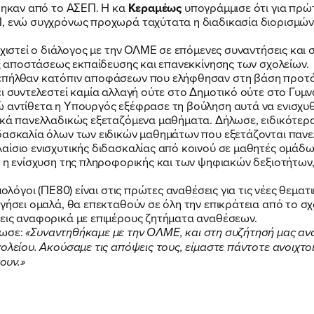
ΕΡΓΟ
όθηκαν από το ΑΣΕΠ. Η κα
Κεραμέως
υπογράμμισε ότι για πρώ
, ενώ συγχρόνως προχωρά ταχύτατα η διαδικασία διορισμών 
ΕΚΔΗΛΩΣΕΙΣ
εχιστεί ο διάλογος με την ΟΛΜΕ σε επόμενες συναντήσεις και
εξ αποστάσεως εκπαίδευσης και επανεκκίνησης των σχολείων.
 επήλθαν κατόπιν αποφάσεων που ελήφθησαν στη βάση προτά
ι συντελεστεί καμία αλλαγή ούτε στο Δημοτικό ούτε στο Γυμνά
ΝΕΑ
 αντίθετα η Υπουργός εξέφρασε τη βούληση αυτά να ενισχυθο
ικά πανελλαδικώς εξεταζόμενα μαθήματα. Δήλωσε, ειδικότερα
δασκαλία όλων των ειδικών μαθημάτων που εξετάζονται πανε
αίσιο ενισχυτικής διδασκαλίας από κοινού σε μαθητές ομάδω
ΕΛΑ ΚΙ ΕΣΥ
ν η ενίσχυση της πληροφορικής και των ψηφιακών δεξιοτήτων
μολόγοι (ΠΕ80) είναι στις πρώτες αναθέσεις για τις νέες θεμα
ργήσει ομαλά, θα επεκταθούν σε όλη την επικράτεια από το σ
σεις αναφορικά με επιμέρους ζητήματα αναθέσεων.
ωσε:
«Συναντηθήκαμε με την ΟΛΜΕ, και στη συζήτησή μας αν
ολείου. Ακούσαμε τις απόψεις τους, είμαστε πάντοτε ανοιχτο
FB
IN
TW
YT
LN
VB
TIKTOK
ουν.»