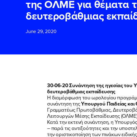
της ΟΛΜΕ για θέματα 
δευτεροβάθμιας εκπαί
ΕΠΙΘΕΤΟ
ΕΠΙΘΕΤΟ
*
*
June 29, 2020
ΤΗΛΕΦΩΝΟ
ΤΗΛΕΦΩΝΟ
*
EMAIL
EMAIL
*
*
30-06-20 Συνάντηση της ηγεσίας του 
δευτεροβάθμιας εκπαίδευσης
Αποδέχομαι τη
Αποδέχομαι τη
Η διαμόρφωση του ωρολογίου προγράμματ
δικτυακού τόπο
δικτυακού τόπο
συνάντηση της
Υπουργού Παιδείας και
Γραμματέως Πρωτοβάθμιας, Δευτεροβάθ
Λειτουργών Μέσης Εκπαίδευσης (ΟΛΜΕ)
Κατά την εκτενή συνάντηση, η Υπουργό
ΥΠΟΒΟΛΗ
ΥΠΟΒΟΛΗ
– παρά τις αντιξοότητες και την υποστε
την οριστικοποίηση των πινάκων ειδικής