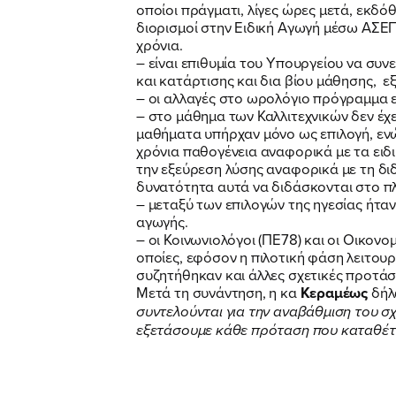
οποίοι πράγματι, λίγες ώρες μετά, εκδ
διορισμοί στην Ειδική Αγωγή μέσω ΑΣΕΠ
χρόνια.
– είναι επιθυμία του Υπουργείου να συν
και κατάρτισης και δια βίου μάθησης, 
– οι αλλαγές στο ωρολόγιο πρόγραμμα
– στο μάθημα των Καλλιτεχνικών δεν έχε
μαθήματα υπήρχαν μόνο ως επιλογή, ενώ
χρόνια παθογένεια αναφορικά με τα ειδ
την εξεύρεση λύσης αναφορικά με τη δι
δυνατότητα αυτά να διδάσκονται στο πλ
– μεταξύ των επιλογών της ηγεσίας ήτα
αγωγής.
– οι Κοινωνιολόγοι (ΠΕ78) και οι Οικονο
οποίες, εφόσον η πιλοτική φάση λειτου
συζητήθηκαν και άλλες σχετικές προτά
Μετά τη συνάντηση, η κα
Κεραμέως
δήλ
συντελούνται για την αναβάθμιση του σχ
εξετάσουμε κάθε πρόταση που καταθέτ