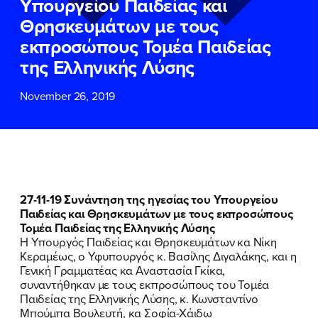
Υπουργείου Παιδείας και
ΕΠΙΘΕΤΟ
ΕΠΙΘΕΤΟ
*
*
Θρησκευμάτων με τους
εκπροσώπους Τομέα Παιδείας
ΤΗΛΕΦΩΝΟ
ΤΗΛΕΦΩΝΟ
*
της Ελληνικής Λύσης
November 26, 2019
EMAIL
EMAIL
*
*
Αποδέχομαι την
Αποδέχομαι την
Πολιτική
Πολιτική
Προστασίας Προσωπικών
Προστασίας Προσωπικών
Δεδομένων
Δεδομένων
και τους τους
και τους τους
Όρους
Όρους
Χρήσης
Χρήσης
του δικτυακού τόπου του
του δικτυακού τόπου του
27-11-19 Συνάντηση της ηγεσίας του Υπουργείου
Πολιτικού Γραφείου της Βουλευτού
Πολιτικού Γραφείου της Βουλευτού
Παιδείας και Θρησκευμάτων με τους εκπροσώπους
Νίκης Κεραμέως
Νίκης Κεραμέως
Τομέα Παιδείας της Ελληνικής Λύσης
Η Υπουργός Παιδείας και Θρησκευμάτων κα Νίκη
Κεραμέως, ο Υφυπουργός κ. Βασίλης Διγαλάκης, και η
ΥΠΟΒΟΛΗ
ΥΠΟΒΟΛΗ
Γενική Γραμματέας κα Αναστασία Γκίκα,
συναντήθηκαν με τους εκπροσώπους του Τομέα
Παιδείας της Ελληνικής Λύσης, κ. Κωνσταντίνο
Μπούμπα Βουλευτή, κα Σοφία-Χάιδω