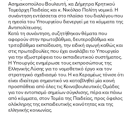
Ασημακοπούλου Βουλευτή, κα Δήμητρα Κρητικού
Τομεάρχη Παιδείας και κ. Νικόλαο Πολίτη νομικό. Η
συνάντηση εντάσσεται στο πλαίσιο του διαλόγου που
η ηγεσία του Υπουργείου διενεργεί με τα κόμματα της
ΠΟΙΑ ΕΙΜΑΙ
Αντιπολίτευσης.
Κατά τη συνάντηση, συζητήθηκαν θέματα που
ΕΡΓΟ
αφορούν στην πρωτοβάθμια, δευτεροβάθμια και
τριτοβάθμια εκπαίδευση, την ειδική αγωγή καθώς και
στις πρωτοβουλίες που έχει αναλάβει το Υπουργείο
ΕΚΔΗΛΩΣΕΙΣ
για την εξωστρέφεια του εκπαιδευτικού συστήματος.
Η Υπουργός ενημέρωσε τους εκπροσώπους της
ΝΕΑ
Ελληνικής Λύσης για το νομοθετικό έργο και τον
στρατηγικό σχεδιασμό του. Η κα Κεραμέως τόνισε ότι
ΕΛΑ ΚΙ ΕΣΥ
είναι ιδιαίτερα σημαντικό να καταβληθεί μία κοινή
προσπάθεια από όλες τις Κοινοβουλευτικές Ομάδες
για τον εντοπισμό σημείων σύγκλισης, πέρα και πάνω
από κόμματα, στον Τομέα της Παιδείας, προς όφελος
ολόκληρης της εκπαιδευτικής κοινότητας και της
FB
IN
TW
YT
LN
VB
TIKTOK
ελληνικής κοινωνίας.