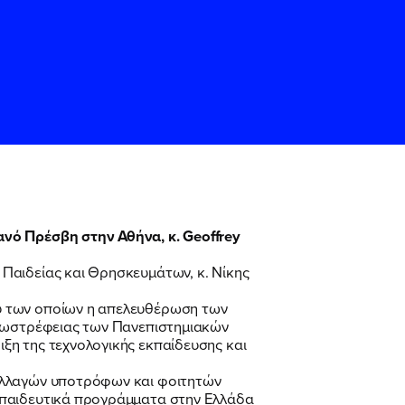
νό Πρέσβη στην Αθήνα, κ. Geoffrey
Παιδείας και Θρησκευμάτων, κ. Νίκης
ς
ς
Όρους Χρήσης
Όρους Χρήσης
του
του
ύ των οποίων η απελευθέρωση των
εξωστρέφειας των Πανεπιστημιακών
ξη της τεχνολογικής εκπαίδευσης και
ταλλαγών υποτρόφων και φοιτητών
κπαιδευτικά προγράμματα στην Ελλάδα