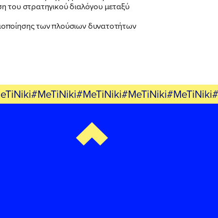
ηση του στρατηγικού διαλόγου μεταξύ
ξιοποίησης των πλούσιων δυνατοτήτων
eTiNiki#MeTiNiki#MeTiNiki#MeTiNiki#MeTiNiki#