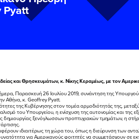
 Pyatt
ΠΟΙΑ ΕΙΜΑΙ
είας και Θρησκευμάτων, κ. Νίκης Κεραμέως, με τον Αμερικα
ΕΡΓΟ
ήμερα, Παρασκευή 26 Ιουλίου 2019, συνάντηση της Υπουργού 
ν
ν
Πολιτική Προστασίας Προσωπικών Δεδομένων
Πολιτική Προστασίας Προσωπικών Δεδομένων
και τους του
και τους του
 Αθήνα, κ. Geoffrey Pyatt.
υ του Πολιτικού Γραφείου της Βουλευτού Νίκης Κεραμέως
υ του Πολιτικού Γραφείου της Βουλευτού Νίκης Κεραμέως
τητες της Κυβέρνησης στον τομέα αρμοδιότητάς της, μεταξ
ΕΚΔΗΛΩΣΕΙΣ
αλισμό του Υπουργείου, η ενίσχυση της αυτονομίας και της 
ς δημιουργίας ξενόγλωσσων προπτυχιακών τμημάτων, η στήρι
τάρτισης.
ΝΕΑ
αφέρουν ιδιαιτέρως τη χώρα του, όπως η διεύρυνση των αν
δυνατότητα για Αμερικανούς φοιτητές να συμμετάσχουν σε ε