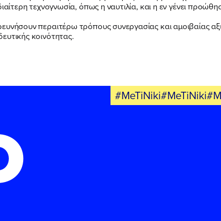
διαίτερη τεχνογνωσία, όπως η ναυτιλία, και η εν γένει προώθ
ΕΛΑ ΚΙ ΕΣΥ
ρευνήσουν περαιτέρω τρόπους συνεργασίας και αμοιβαίας α
ευτικής κοινότητας.
#MeTiNiki#MeTiNiki#M
FB
IN
TW
YT
LN
VB
TIKTOK
Ο