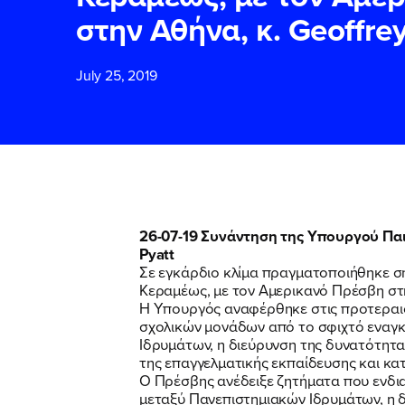
στην Αθήνα, κ. Geoffrey
ΕΠΙΘΕΤΟ
ΕΠΙΘΕΤΟ
*
*
July 25, 2019
ΤΗΛΕΦΩΝΟ
ΤΗΛΕΦΩΝΟ
*
EMAIL
EMAIL
*
*
26-07-19 Συνάντηση της Υπουργού Παιδ
Pyatt
Σε εγκάρδιο κλίμα πραγματοποιήθηκε σ
Αποδέχομαι τη
Αποδέχομαι τη
Κεραμέως, με τον Αμερικανό Πρέσβη στην
δικτυακού τόπο
δικτυακού τόπο
Η Υπουργός αναφέρθηκε στις προτεραιό
σχολικών μονάδων από το σφιχτό εναγκ
Ιδρυμάτων, η διεύρυνση της δυνατότητα
της επαγγελματικής εκπαίδευσης και κα
ΥΠΟΒΟΛΗ
ΥΠΟΒΟΛΗ
Ο Πρέσβης ανέδειξε ζητήματα που ενδι
μεταξύ Πανεπιστημιακών Ιδρυμάτων, η 