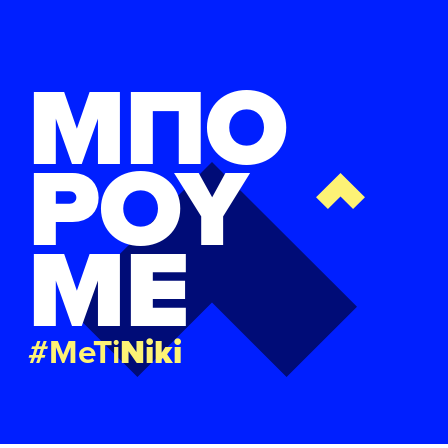
ΜΠΟ
ΡΟΥ
ΜΕ
#MeTi
Niki