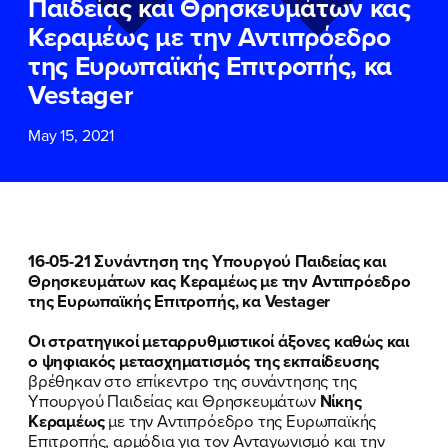
Παιδείας και Θρησκευμάτων κας
ΕΠΙΘΕΤΟ
ΕΠΙΘΕΤΟ
*
*
Κεραμέως με την Αντιπρόεδρο
της Ευρωπαϊκής Επιτροπής, κα
ΤΗΛΕΦΩΝΟ
ΤΗΛΕΦΩΝΟ
*
Vestager
May 15, 2021
EMAIL
EMAIL
*
*
Αποδέχομαι την
Αποδέχομαι την
Πολιτική
Πολιτική
Προστασίας Προσωπικών
Προστασίας Προσωπικών
Δεδομένων
Δεδομένων
και τους τους
και τους τους
Όρους
Όρους
16-05-21 Συνάντηση της Υπουργού Παιδείας και
Χρήσης
Χρήσης
του δικτυακού τόπου του
του δικτυακού τόπου του
Θρησκευμάτων κας Κεραμέως με την Αντιπρόεδρο
Πολιτικού Γραφείου της Βουλευτού
Πολιτικού Γραφείου της Βουλευτού
της Ευρωπαϊκής Επιτροπής, κα Vestager
Νίκης Κεραμέως
Νίκης Κεραμέως
Οι στρατηγικοί μεταρρυθμιστικοί άξονες καθώς και
ο ψηφιακός μετασχηματισμός της εκπαίδευσης
ΥΠΟΒΟΛΗ
ΥΠΟΒΟΛΗ
βρέθηκαν στο επίκεντρο της συνάντησης της
Υπουργού Παιδείας και Θρησκευμάτων
Νίκης
Κεραμέως
με την Αντιπρόεδρο της Ευρωπαϊκής
Επιτροπής, αρμόδια για τον Ανταγωνισμό και την