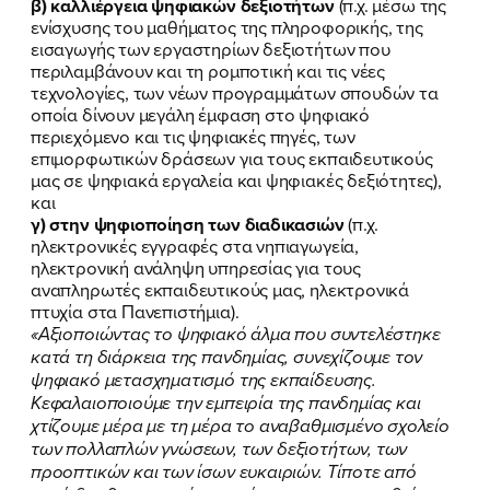
β) καλλιέργεια ψηφιακών δεξιοτήτων
(π.χ. μέσω της
ΕΡΓΟ
ενίσχυσης του μαθήματος της πληροφορικής, της
εισαγωγής των εργαστηρίων δεξιοτήτων που
ΕΚΔΗΛΩΣΕΙΣ
περιλαμβάνουν και τη ρομποτική και τις νέες
τεχνολογίες, των νέων προγραμμάτων σπουδών τα
ΝΕΑ
οποία δίνουν μεγάλη έμφαση στο ψηφιακό
περιεχόμενο και τις ψηφιακές πηγές, των
επιμορφωτικών δράσεων για τους εκπαιδευτικούς
ΕΛΑ ΚΙ ΕΣΥ
μας σε ψηφιακά εργαλεία και ψηφιακές δεξιότητες),
και
γ) στην ψηφιοποίηση των διαδικασιών
(π.χ.
ηλεκτρονικές εγγραφές στα νηπιαγωγεία,
ηλεκτρονική ανάληψη υπηρεσίας για τους
FB
IN
TW
YT
LN
VB
TIKTOK
αναπληρωτές εκπαιδευτικούς μας, ηλεκτρονικά
πτυχία στα Πανεπιστήμια).
«Αξιοποιώντας το ψηφιακό άλμα που συντελέστηκε
κατά τη διάρκεια της πανδημίας, συνεχίζουμε τον
ψηφιακό μετασχηματισμό της εκπαίδευσης.
Κεφαλαιοποιούμε την εμπειρία της πανδημίας και
χτίζουμε μέρα με τη μέρα το αναβαθμισμένο σχολείο
των πολλαπλών γνώσεων, των δεξιοτήτων, των
προοπτικών και των ίσων ευκαιριών. Τίποτε από