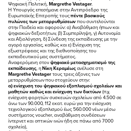
Ψηφιακή Πολιτική,
Margrethe
Vestager
.
Η Υπουργός επεσήμανε στην Αντιπρόεδρο της
Ευρωπαϊκής Επιτροπής τους
πέντε βασικούς
πυλώνες των μεταρρυθμίσεων
που συντελούνται
στην Παιδεία και αφορούν: α) Αναβάθμιση ήπιων και
ψηφιακών δεξιοτήτων, β) Συμπερίληψη, γ) Αυτονομία
και Αξιολόγηση, δ) Σύνδεση της εκπαίδευσης με την
αγορά εργασίας, καθώς και ε) Ενίσχυση της
εξωστρέφειας και της διεθνοποίησης του
εκπαιδευτικού μας συστήματος.
Αναφερόμενη στον
ψηφιακό μετασχηματισμό της
εκπαίδευσης
, η
Νίκη Κεραμέως
ανέλυσε στη
Margrethe
Vestager
τους τρεις άξονες των
μεταρρυθμίσεων που στοχεύουν στην:
α) ενίσχυση του ψηφιακού εξοπλισμού σχολείων και
μαθητών καθώς και ενίσχυση των δικτύων
(π.χ.
ενίσχυση φορητών συσκευών σχολείων από 4.500 σε
άνω των 90.000, 112 εκατ. ευρώ για την ενίσχυση
τεχνολογικού εξοπλισμού έως 560.000 νέων μέσω
συστήματος voucher, αναβάθμιση συνδέσεων
ΠΟΙΑ ΕΙΜΑΙ
ίντερνετ και οπτικών ινών ήδη σε πάνω από 7000
σχολεία),