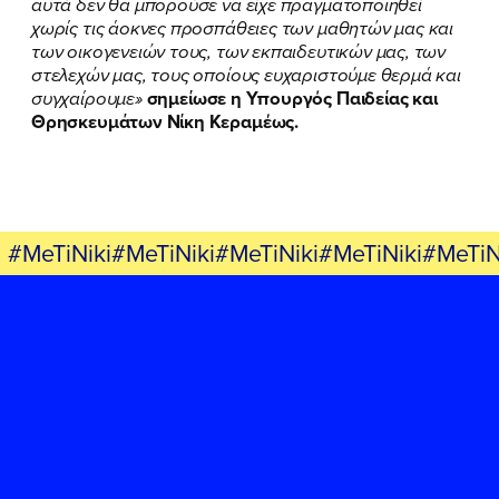
αυτά δεν θα μπορούσε να είχε πραγματοποιηθεί
χωρίς τις άοκνες προσπάθειες των μαθητών μας και
των οικογενειών τους, των εκπαιδευτικών μας, των
στελεχών μας, τους οποίους ευχαριστούμε θερμά και
συγχαίρουμε»
σημείωσε η Υπουργός Παιδείας και
Θρησκευμάτων Νίκη Κεραμέως.
#MeTiNiki#MeTiNiki#MeTiNiki#MeTiNiki#MeTiN