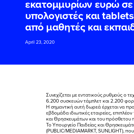
εκατομμυρίων ευρώ σε
υπολογιστές και tablets
ΕΠΙΘΕΤΟ
ΕΠΙΘΕΤΟ
*
*
από μαθητές και εκπαι
April 23, 2020
ΤΗΛΕΦΩΝΟ
ΤΗΛΕΦΩΝΟ
*
EMAIL
EMAIL
*
*
Αποδέχομαι τη
Αποδέχομαι τη
Συνεχίζεται με εντατικούς ρυθμούς ο τ
δικτυακού τόπο
δικτυακού τόπο
6.200 συσκευών τάμπλετ και 2.200 φορ
Η σημαντική αυτή δωρεά έρχεται να προ
εβδομάδα ιδιωτικές εταιρείες, επιπλέον
και Θρησκευμάτων και του πρόσθετου 
ΥΠΟΒΟΛΗ
ΥΠΟΒΟΛΗ
Το Υπουργείο Παιδείας και Θρησκευμά
(PUBLIC/MEDIAMARKT, SUNLIGHT), που πρ