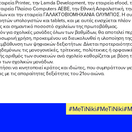
ΕΚΔΗΛΩΣΕΙΣ
ταιρεία Printec, την Lamda Development, την εταιρεία efood,
αιρεία Πλαίσιο Computers ΑΕΒΕ, την Εθνική Ασφαλιστική, τη
λείων και την εταιρεία ΓΑΛΑΚΤΟΒΙΟΜΗΧΑΝΙΑ ΟΛΥΜΠΟΣ. Η συ
ΝΕΑ
ητών υπολογιστών και tablets, και με αυτές ενισχύεται πλέο
ς και σημαντικό ποσοστό σχολείων της πρωτοβάθμιας.
δόν για σχολικές μονάδες όλων των βαθμίδων, θα αποτελεί περ
ροσωρινή χρήση, προκειμένου να διευκολυνθεί η υλοποίηση τη
ΕΛΑ ΚΙ ΕΣΥ
μβάθυνση των ψηφιακών δεξιοτήτων. Δίνεται προτεραιότητα 
εμόνων, τις μονογονεϊκές, τρίτεκνες, πολύτεκνες ή ορφανικές 
βής αριθμός των συσκευών ανά σχολείο καθορίζεται με βάση 
ό των σχολικών μονάδων.
σει να κινητοποιεί κράτος και ιδιώτες, που συμπράττουν για
ς με τις απαραίτητες δεξιότητες του 21ου αιώνα.
FB
IN
TW
YT
LN
VB
TIKTOK
#MeTiNiki#MeTiNiki#M