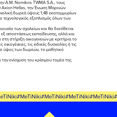
 την A.M. Nomikos TWMA S.A., τους
ν Axion Hellas, την Ένωση Μαρινών
νολική δωρεά ύψους 1,48 εκατομμυρίων
ν ο τεχνολογικός εξοπλισμός όλων των
ιουσία των σχολείων και θα διατίθεται
ς εξ αποστάσεως εκπαίδευσης, αλλά και
στη στήριξη οικογενειών με κριτήρια το
οικογένειες, τις ειδικές δυσκολίες ή τις
το ύψος των δωρεών, το μαθητικό
 την ενίσχυση του κρίσιμου τομέα της
eTiNiki#MeTiNiki#MeTiNiki#MeTiNiki#MeTiNiki#