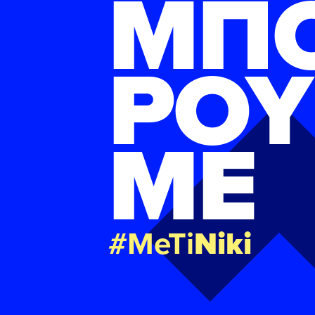
ΜΠ
ΡΟΥ
ΜΕ
#MeTi
Niki