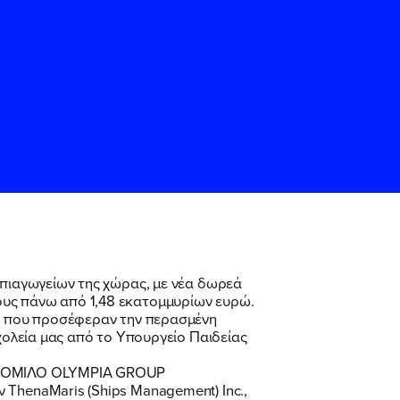
ς
ς
Όρους Χρήσης
Όρους Χρήσης
του
του
ηπιαγωγείων της χώρας, με νέα δωρεά
ους πάνω από 1,48 εκατομμυρίων ευρώ.
ρώ που προσέφεραν την περασμένη
σχολεία μας από το Υπουργείο Παιδείας
ητή ΟΜΙΛΟ OLYMPIA GROUP
 ThenaMaris (Ships Management) Inc.,