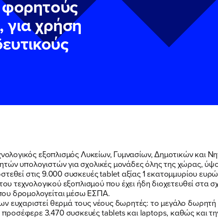
 φορητούς
, για χρήση
δευτικούς
ΠΟΙΑ ΕΙΜΑΙ
ν
ν
Πολιτική Προστασίας Προσωπικών Δεδομένων
Πολιτική Προστασίας Προσωπικών Δεδομένων
και τους του
και τους του
εχνολογικός εξοπλισμός Λυκείων, Γυμνασίων, Δημοτικών και Ν
υ του Πολιτικού Γραφείου της Βουλευτού Νίκης Κεραμέως
υ του Πολιτικού Γραφείου της Βουλευτού Νίκης Κεραμέως
ητών υπολογιστών για σχολικές μονάδες όλης της χώρας, ύψ
ΕΡΓΟ
στεθεί στις 9.000 συσκευές tablet αξίας 1 εκατομμυρίου ευ
 του τεχνολογικού εξοπλισμού που έχει ήδη διοχετευθεί στα 
που δρομολογείται μέσω ΕΣΠΑ.
των ευχαριστεί θερμά τους νέους δωρητές: το μεγάλο δωρ
οσέφερε 3.470 συσκευές tablets και laptops, καθώς και την