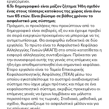
εργαζόμενοι.
6.Το δημογραφικό είναι μείζον ζήτημα: Ήδη σχεδόν
ένας στους τέσσερις κατοίκους της χώρας είναι άνω
των 65 ετών. Είναι βιώσιμο σε βάθος χρόνου το
ασφαλιστικό μας σύστημα;
Πράγματι, οι προκλήσεις που προκύπτουν από το
δημογραφικό είναι σοβαρές, εξ ου και έχουμε προβεί
σε σειρά ενεργειών προκειμένου να μπορούμε να τις
αντιμετωπίσουμε. Θα αναφερθώ ενδεικτικά σε δύο
εργαλεία. Το πρώτο είναι το Ασφαλιστικό Κεφάλαιο
Αλληλεγγύης Γενεών (ΑΚΑΓΕ) στο οποίο κατατίθεται η
εισφορά αλληλεγγύης συνταξιούχων. Πρόκειται για
την συνεισφορά αυτής της γενιάς στις επόμενες και
ήδη έχει αποθεματοποιηθεί ένα σημαντικό κεφάλαιο.
Έτερο εργαλείο είναι το Ταμείο Επικουρικής
Κεφαλαιοποιητικής Ασφάλισης (ΤΕΚΑ) μέσω του
οποίου εγκαταλείπουμε το αυστηρά αναδιανεμητικό
σύστημα που ίσχυε μέχρι πρότινος και πάμε σε ένα
κεφαλαιοποιητικό σύστημα, ακριβώς προκειμένου οι
επόμενες γενιές να έχουν λαμβάνειν και μάλιστα
περισσότερο από τις τωρινές. Σταδιακά, μεθοδικά, με
σχέδιο, θωρακίζουμε το ασφαλιστικό μέλλον και για
τις επόμενες γενιές.