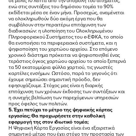
σε μόλις 10 λεπτά από την υποβολή του αιτήματος,
ενώ στις συντάξεις του δημόσιου τομέα το 90%
εκδίδεται μέσα σε έναν μήνα. Προσεχώς, αναμένεται
να ολοκληρωθούν δύο ακόμη έργα που θα
συμβάλουν στην περαιτέρω επιτάχυνση των
διαδικασιών: η υλοποίηση του Oλοκληρωμένου
Πληροφοριακού Συστήματος του e-ΕΦΚΑ, το οποίο
θα ενοποιήσει τα περιφερειακά συστήματα, και η
ψηφιοποίηση του χαρτώου αρχείου. Στο επόμενο
χρονικό διάστημα πρόκειται να ψηφιοποιηθεί ένας
τεράστιος όγκος χαρτώου αρχείου το οποίο ξεπερνά
τα 50 εκατομμύρια φύλλα χαρτιού, τις γνωστές
καρτέλες ενσήμων. Ωστόσο, παρά το γεγονός ότι
έχουμε σημειώσει σημαντική πρόοδο, δεν
εφησυχάζουμε. Στόχος μας είναι η διαρκής
επιτάχυνση των χρόνων έκδοσης των συντάξεων και
η συνεχής βελτίωση των παρεχόμενων υπηρεσιών
προς όφελος των πολιτών.
5. Έχει πετύχει το μέτρο της ψηφιακής κάρτας
εργασίας; Θα προχωρήσετε στην καθολική
εφαρμογή της στον ιδιωτικό τομέα;
H Ψηφιακή Κάρτα Εργασίας είναι ένα εξαιρετικά
σημαντικό μέτρο που έχει στόχο την προστασία των