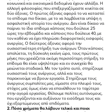
κοινωνικά και οικονομικά δεδομένα έχουν αλλάξει. Η
αλλαγή φιλοσοφίας που επεξεργαζόμαστε κινείται σε
δύο άξονες. Ο πρώτος άξονας αφορά το να καταστεί
το επίδομα πιο δίκαιο, με το να λαμβάνεται υπόψη η
ασφαλιστική ιστορία του ανέργου. Δεν είναι δίκαιο να
παίρνει το ίδιο επίδομα κάποιος που δούλευε 25
ώρες την εβδομάδα και κάποιος που δούλευε 40, με
τον καθένα να έχει πληρώσει διαφορετικές εισφορές
ανεργίας. Ο δεύτερος άξονας αφορά την
ουσιαστικότερη στήριξη των ανέργων. Όταν κάποιος
απολύεται, τη δύσκολη εκείνη ώρα, τους πρώτους
μήνες που χρειάζεται ακόμη περισσότερη στήριξη, το
επίδομα θα είναι υψηλότερο και εν συνεχεία θα
μειώνεται σταδιακά. Με τον τρόπο αυτό, στηρίζουμε
ουσιαστικά τους ανέργους, αλλά και τους
παρακινούμε να βρουν εργασία. Στηρίζουμε τους
άνεργους συμπολίτες μας, είμαστε στο πλευρό τους,
στόχος μας όμως είναι να επανέλθουν το ταχύτερο
στην αγορά εργασίας. Θέλουμε πολίτες αυτόνομους,
που εργάζονται και αυξάνουν το εισόδημα τους και
όχι εξαρτώμενους από επιδόματα.
2. Πόσα χρήματα θα λάβουν τελικά και ποιοι