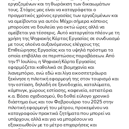
εργαζομένων και τη θωράκιση των δικαιωμάτων
τους. Στόχος μας είναι να καταγράφεται ο
πραγματικός χρόνος εργασίας των εργαζομένων και
να αμείβονται για αυτόν. Μέχρι σήμερα κάποιος
μπορούσε να δουλεύει για οκτώ ώρες αλλά να
αμείβεται για τέσσερις. Αυτό καταργείται πλέον με τη
χρήση της Ψηφιακής Κάρτας Εργασίας σε συνδυασμό
με τους ολοένα αυξανόμενους ελέγχους της
Επιθεώρησης Εργασίας και τα υψηλά πρόστιμα τα
οποία επιβάλλει σε περιπτώσεις παραβάσεων. Από
η
την 1
Ιουλίου, η Ψηφιακή Κάρτα Εργασίας
εφαρμόζεται καθολικά σε βιομηχανία και
λιανεμπόριο, ενώ εδώ και λίγα εικοσιτετράωρα
ξεκίνησε η πιλοτική εφαρμογή της στον τουρισμό και
την εστίαση, δηλαδή σε ξενοδοχεία, καταλύματα,
κάμπινγκ, χώρους εστίασης, καφενεία, εστιατόρια
κ.α. Βάσει σχεδιασμού, θα δοθεί εύλογο χρονικό
διάστημα έως και τον Φεβρουάριο του 2025 στην
πιλοτική εφαρμογή του μέτρου, προκειμένου να
καταγραφούν πρακτικά ζητήματα που μπορεί να
υπάρχουν, αλλά και για να μπορέσουν να
εξοικειωθούν με το μέτρο επιχειρήσεις και