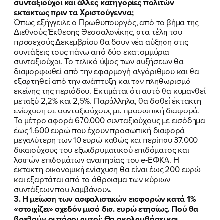
συνταξιούχοι και άλλες κατηγορίες πολιτών
εκτάκτως πριν τα Χριστούγεννα;
Όπως εξήγγειλε ο Πρωθυπουργός, από το βήμα της
Διεθνούς Έκθεσης Θεσσαλονίκης, στα τέλη του
προσεχούς Δεκεμβρίου θα δουν νέα αύξηση στις
συντάξεις τους πάνω από δύο εκατομμύρια
συνταξιούχοι. Το τελικό ύψος των αυξήσεων θα
διαμορφωθεί από την εφαρμογή αλγόριθμου και θα
εξαρτηθεί από την ανάπτυξη και τον πληθωρισμό
εκείνης της περιόδου. Εκτιμάται ότι αυτό θα κυμανθεί
μεταξύ 2,2% και 2,5%. Παράλληλα, θα δοθεί έκτακτη
ενίσχυση σε συνταξιούχους με προσωπική διαφορά.
Το μέτρο αφορά 670.000 συνταξιούχους με εισόδημα
έως 1.600 ευρώ που έχουν προσωπική διαφορά
μεγαλύτερη των 10 ευρώ καθώς και περίπου 37.000
δικαιούχους του εξωιδρυματικού επιδόματος και
λοιπών επιδομάτων αναπηρίας του e-ΕΦΚΑ. Η
έκτακτη οικονομική ενίσχυση θα είναι έως 200 ευρώ
και εξαρτάται από το άθροισμα των κύριων
συντάξεων που λαμβάνουν.
3. Η μείωση των ασφαλιστικών εισφορών κατά 1%
«στοιχίζει» σχεδόν μισό δισ. ευρώ ετησίως. Πού θα
βρεθούν οι πόροι αυτοί; Θα ακολουθήσει και