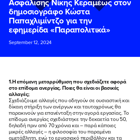
Ασφάλισης Νίκης Κεραμέως στον
ΕΠΙΘΕΤΟ
ΕΠΙΘΕΤΟ
*
*
δημοσιογράφο Κώστα
Παπαχλιμίντζο για την
ΤΗΛΕΦΩΝΟ
ΤΗΛΕΦΩΝΟ
*
εφημερίδα «Παραπολιτικά»
September 12, 2024
EMAIL
EMAIL
*
*
Αποδέχομαι την
Αποδέχομαι την
Πολιτική
Πολιτική
Προστασίας Προσωπικών
Προστασίας Προσωπικών
Δεδομένων
Δεδομένων
και τους τους
και τους τους
Όρους
Όρους
1.Η επόμενη μεταρρύθμιση που σχεδιάζετε αφορά
Χρήσης
Χρήσης
του δικτυακού τόπου του
του δικτυακού τόπου του
στο επίδομα ανεργίας. Ποιες θα είναι οι βασικές
Πολιτικού Γραφείου της Βουλευτού
Πολιτικού Γραφείου της Βουλευτού
αλλαγές;
Νίκης Κεραμέως
Νίκης Κεραμέως
Σχεδιάζουμε αλλαγές που οδηγούν σε ουσιαστική και
δίκαιη στήριξη των ανέργων και ταυτοχρόνως θα
παρακινούν για επανένταξη στην αγορά εργασίας. Το
ΥΠΟΒΟΛΗ
ΥΠΟΒΟΛΗ
επίδομα ανεργίας σχεδιάστηκε την δεκαετία του 50,
δηλαδή πριν από 70 χρόνια και – παρά κάποιες
μικρές αλλαγές – η φιλοσοφία του παραμένει
αμετάβλητη, ενώ το εργασιακό περιβάλλον και τα