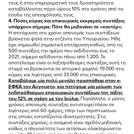
τους ή στην επιχειρηματική τους δραστηριότητα
καταβάλλοντας πόρο ύψους 10% στο κράτος από τα
έσοδα της απασχόλησής τους.
4. Πόσες κύριες και επικουρικές εκκρεμείς συντάξεις
υπάρχουν σήμερα; Πότε θα μηδενίσει το «κοντέρ»;
Η επιτάχυνση στο χρόνο απονομής των συντάξεων
ΠΟΙΑ ΕΙΜΑΙ
βρίσκεται ψηλά στην ατζέντα του Υπουργείου. Ήδη
έχει σημειωθεί σημαντική επιτάχυνση καθώς, από τις
ΕΡΓΟ
500 συντάξεις την ημέρα που εκδίδονταν έως το
2021, σήμερα εκδίδονται πάνω από 1.200.
Το
αποτέλεσμα είναι οι ληξιπρόθεσμες συντάξεις αυτή τη
ΕΚΔΗΛΩΣΕΙΣ
στιγμή να βρίσκονται σε ιστορικό χαμηλό: 19.000 στις
κύριες και λιγότερες από 33.000 στις επικουρικές.
ΝΕΑ
Καταβάλαμε μία πολύ μεγάλη προσπάθεια στον
e
-
ΕΦΚΑ τον Αύγουστο, και πετύχαμε μία μείωση των
ΕΛΑ ΚΙ ΕΣΥ
ληξιπρόθεσμων επικουρικών συντάξεων της τάξης
του 12% σε σχέση με τον Ιούλιο.
Παράλληλα, ο μέσος
χρόνος απονομής σύνταξης αντιστοιχεί πλέον σε
λιγότερες από 60 ημέρες, πλην των περιπτώσεων
στις οποίες εντοπίζονται ιδιαιτερότητες. Στις
FB
IN
TW
YT
LN
VB
TIKTOK
συντάξεις χηρείας, η αναμονή είναι σχεδόν μηδενική,
καθώς η πλειονότητα των αιτήσεων ολοκληρώνεται