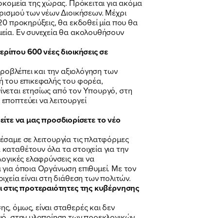
οκομεία της χώρας. Πρόκειται για ακόμα
ορισμού των νέων Διοικήσεων. Μέχρι
20 προκηρύξεις, θα εκδοθεί μία που θα
μεία. Εν συνεχεία θα ακολουθήσουν
ερίπου 600 νέες διοικήσεις σε
προβλέπει και την αξιολόγηση των
ή του επικεφαλής του φορέα,
ίνεται ετησίως από τον Υπουργό, στη
εποπτεύει να λειτουργεί
ίτε να μας προσδιορίσετε το νέο
έσαμε σε λειτουργία τις πλατφόρμες
καταθέτουν όλα τα στοιχεία για την
λογικές ελαφρύνσεις και να
 για όποια Οργάνωση επιθυμεί. Με τον
χεία είναι στη διάθεση των πολιτών.
τι στις προτεραιότητες της κυβέρνησης
ς, όμως, είναι σταθερές και δεν
σμό, στην υλοποίηση των προεκλογικών