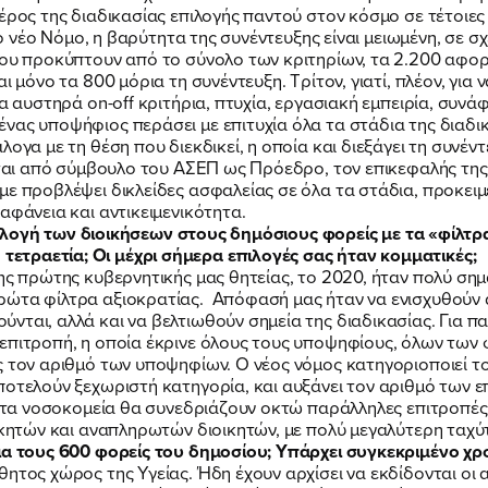
ΝΕΑ
έρος της διαδικασίας επιλογής παντού στον κόσμο σε τέτοιες
το νέο Νόμο, η βαρύτητα της συνέντευξης είναι μειωμένη, σε σ
που προκύπτουν από το σύνολο των κριτηρίων, τα 2.200 αφορ
ΕΛΑ ΚΙ ΕΣΥ
 μόνο τα 800 μόρια τη συνέντευξη. Τρίτον, γιατί, πλέον, για
α αυστηρά on-off κριτήρια, πτυχία, εργασιακή εμπειρία, συνάφε
νας υποψήφιος περάσει με επιτυχία όλα τα στάδια της διαδικ
ογα με τη θέση που διεκδικεί, η οποία και διεξάγει τη συνέν
ονται από σύμβουλο του ΑΣΕΠ ως Πρόεδρο, τον επικεφαλής της
με προβλέψει δικλείδες ασφαλείας σε όλα τα στάδια, προκειμ
αφάνεια και αντικειμενικότητα.
FB
IN
TW
YT
LN
VB
TIKTOK
 επιλογή των διοικήσεων στους δημόσιους φορείς με τα «φίλτ
τραετία; Οι μέχρι σήμερα επιλογές σας ήταν κομματικές;
ης πρώτης κυβερνητικής μας θητείας, το 2020, ήταν πολύ σημα
ρώτα φίλτρα αξιοκρατίας. Απόφασή μας ήταν να ενισχυθούν 
νται, αλλά και να βελτιωθούν σημεία της διαδικασίας. Για 
επιτροπή, η οποία έκρινε όλους τους υποψηφίους, όλων των 
ς τον αριθμό των υποψηφίων. Ο νέος νόμος κατηγοριοποιεί το
οτελούν ξεχωριστή κατηγορία, και αυξάνει τον αριθμό των επ
ια τα νοσοκομεία θα συνεδριάζουν οκτώ παράλληλες επιτροπέ
οικητών και αναπληρωτών διοικητών, με πολύ μεγαλύτερη ταχύ
για τους 600 φορείς του δημοσίου; Υπάρχει συγκεκριμένο χ
θητος χώρος της Υγείας. Ήδη έχουν αρχίσει να εκδίδονται οι