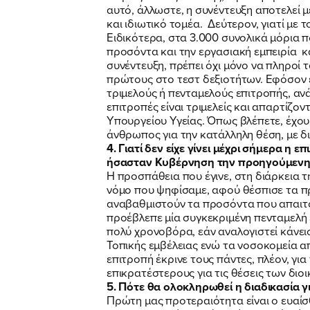
αυτό, άλλωστε, η συνέντευξη αποτελεί μ
και ιδιωτικό τομέα. Δεύτερον, γιατί με 
Ειδικότερα, στα 3.000 συνολικά μόρια 
προσόντα και την εργασιακή εμπειρία και
συνέντευξη, πρέπει όχι μόνο να πληροί τ
πρώτους στο τεστ δεξιοτήτων. Εφόσον έ
τριμελούς ή πενταμελούς επιτροπής, ανάλ
επιτροπές είναι τριμελείς και απαρτίζ
Υπουργείου Υγείας. Όπως βλέπετε, έχου
άνθρωπος για την κατάλληλη θέση, με δι
4. Γιατί δεν είχε γίνει μέχρι σήμερα η
ήσασταν Κυβέρνηση την προηγούμενη τε
Η προσπάθεια που έγινε, στη διάρκεια τ
νόμο που ψηφίσαμε, αφού θέσπισε τα π
αναβαθμιστούν τα προσόντα που απαιτού
προέβλεπε μία συγκεκριμένη πενταμελή 
πολύ χρονοβόρα, εάν αναλογιστεί κάνει
Τοπικής εμβέλειας ενώ τα νοσοκομεία απ
επιτροπή έκρινε τους πάντες, πλέον, γ
επικρατέστερους για τις θέσεις των δι
5. Πότε θα ολοκληρωθεί η διαδικασία 
Πρώτη μας προτεραιότητα είναι ο ευαίσ