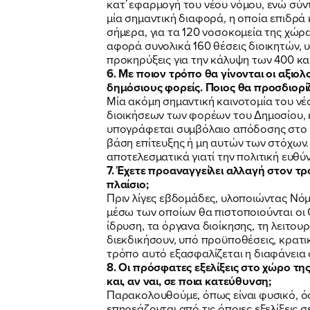
κατ΄εφαρμογή του νέου νόμου, ενώ σύντ
μία σημαντική διαφορά, η οποία επιδρά
σήμερα, για τα 120 νοσοκομεία της χώρ
αφορά συνολικά 160 θέσεις διοικητών, 
προκηρύξεις για την κάλυψη των 400 κ
6. Με ποιον τρόπο θα γίνονται οι αξιο
δημόσιους φορείς. Ποιος θα προσδιορί
Μία ακόμη σημαντική καινοτομία του νέο
διοικήσεων των φορέων του Δημοσίου, κ
υπογράφεται συμβόλαιο απόδοσης στο οπ
βάση επίτευξης ή μη αυτών των στόχων.
αποτελεσματικά γιατί την πολιτική ευθύν
7. Έχετε προαναγγείλει αλλαγή στον 
πλαίσιο;
Πριν λίγες εβδομάδες, υλοποιώντας Νόμ
μέσω των οποίων θα πιστοποιούνται οι 
ίδρυση, τα όργανα διοίκησης, τη λειτου
διεκδικήσουν, υπό προϋποθέσεις, κρατι
τρόπο αυτό εξασφαλίζεται η διαφάνεια σ
8. Οι πρόσφατες εξελίξεις στο χώρο τη
και, αν ναι, σε ποια κατεύθυνση;
Παρακολουθούμε, όπως είναι φυσικό, όσ
επηρεάζονται από τις όποιες εξελίξεις