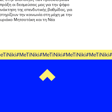
πράξη οι δεσμεύσεις μας για την ψήφο
ανάκτηση της επενδυτικής βαθμίδας, για
στηρίζουν την κοινωνία στη μάχη με την
 Κυριάκο Μητσοτάκη και τη Νέα
eTiNiki#MeTiNiki#MeTiNiki#MeTiNiki#MeTiNiki#