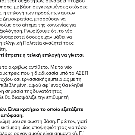
αι τεστ δεξιοτήτων, συνάφεια πτυχίου
όγησης, με βάση συγκεκριμένους στόχους
ε, η επιλογή των προσώπων αυτών
ς Δημοκρατίας, μπορούσαν να
ύμε στο αίτημα της κοινωνίας για
ιολόγηση. Γνωρίζουμε ότι το νέο
 δυσαρεστεί όσους είχαν μάθει να
 ελληνική Πολιτεία αναζητεί τους
τη.
τί έπρεπε η τελική επιλογή να γίνεται
ι το ακριβώς αντίθετο. Με το νέο
τους τρεις που η διαδικασία υπό το ΑΣΕΠ
υχίου και εργασιακής εμπειρίας με τη
επιβεβλημένη, αφού αφ’ ενός θα κληθεί
άλη σημασία της δυνατότητας
δε θα διασφάλιζε την επιθυμητή
ν. Είναι κριτήριο το οποίο εξετάζετε
ή απόφαση;
γνώμη μου σε σωστή βάση. Πρώτον, γιατί
ην εκτίμηση μίας υποψηφιότητας για τόσο
λους οργανισμούς είναι σημαντική. Γι’