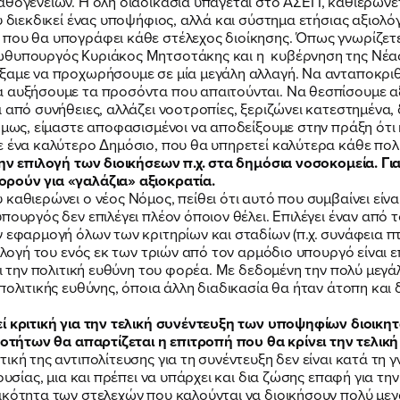
αθογενειών. Η όλη διαδικασία υπάγεται στο ΑΣΕΠ, καθιερώνετ
υ διεκδικεί ένας υποψήφιος, αλλά και σύστημα ετήσιας αξιολ
 που θα υπογράφει κάθε στέλεχος διοίκησης. Όπως γνωρίζετ
ρωθυπουργός Κυριάκος Μητσοτάκης και η κυβέρνηση της Νέα
ξαμε να προχωρήσουμε σε μία μεγάλη αλλαγή. Να ανταποκριθο
 αυξήσουμε τα προσόντα που απαιτούνται. Να θεσπίσουμε αξ
 από συνήθειες, αλλάζει νοοτροπίες, ξεριζώνει κατεστημένα,
μως, είμαστε αποφασισμένοι να αποδείξουμε στην πράξη ότι η
 ένα καλύτερο Δημόσιο, που θα υπηρετεί καλύτερα κάθε πολί
ην επιλογή των διοικήσεων π.χ. στα δημόσια νοσοκομεία. Για
ρούν για «γαλάζια» αξιοκρατία.
ΠΟΙΑ ΕΙΜΑΙ
καθιερώνει ο νέος Νόμος, πείθει ότι αυτό που συμβαίνει είνα
πουργός δεν επιλέγει πλέον όποιον θέλει. Επιλέγει έναν από 
 εφαρμογή όλων των κριτηρίων και σταδίων (π.χ. συνάφεια πτ
ΕΡΓΟ
πιλογή του ενός εκ των τριών από τον αρμόδιο υπουργό είναι 
ει την πολιτική ευθύνη του φορέα. Με δεδομένη την πολύ μεγ
πολιτικής ευθύνης, όποια άλλη διαδικασία θα ήταν άτοπη και 
ΕΚΔΗΛΩΣΕΙΣ
ί κριτική για την τελική συνέντευξη των υποψηφίων διοικητώ
ικοτήτων θα απαρτίζεται η επιτροπή που θα κρίνει την τελικ
ική της αντιπολίτευσης για τη συνέντευξη δεν είναι κατά τη 
ουσίας, μια και πρέπει να υπάρχει και δια ζώσης επαφή για τ
ικότητα των στελεχών που καλούνται να διοικήσουν πολύ μεγά