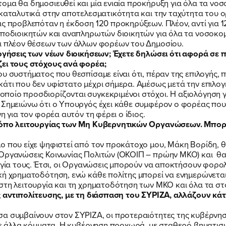
ομα θα δημοσιευθεί και μία ενιαία προκήρυξη για όλα τα νοσ
 καταλυτικά στην αποτελεσματικότητα και την ταχύτητα του 
ας προβλεπόταν η έκδοση 120 προκηρύξεων. Πλέον, αντί για 1
υποδιοικητών και αναπληρωτών διοικητών για όλα τα νοσοκο
αι πλέον θέσεων των άλλων φορέων του Δημοσίου.
λογήσεις των νέων διοικήσεων; Έχετε δηλώσει ότι αφορά σε π
ζει τους στόχους ανά φορέα;
υ συστήματος που θεσπίσαμε είναι ότι, πέραν της επιλογής, 
άτι που δεν υφίστατο μέχρι σήμερα. Αμέσως μετά την επιλογ
οίο προσδιορίζονται συγκεκριμένοι στόχοι. Η αξιολόγηση γ
 Σημειώνω ότι ο Υπουργός έχει κάθε συμφέρον ο φορέας που 
η για τον φορέα αυτόν τη φέρει ο ίδιος.
τρόπο λειτουργίας των Μη Κυβερνητικών Οργανώσεων. Μπορε
ο που είχε ψηφιστεί από τον προκάτοχο μου, Μάκη Βορίδη, θ
Οργανώσεις Κοινωνίας Πολιτών (ΟΚΟΙΠ – πρώην ΜΚΟ) και θα 
ργία τους. Έτσι, οι Οργανώσεις μπορούν να αποκτήσουν φορο
κή χρηματοδότηση, ενώ κάθε πολίτης μπορεί να ενημερώνεται
τη λειτουργία και τη χρηματοδότηση των ΜΚΟ και όλα τα στοι
ς αντιπολίτευσης, με τη διάσπαση του ΣΥΡΙΖΑ, αλλάζουν κά
α συμβαίνουν στον ΣΥΡΙΖΑ, οι προτεραιότητες της κυβέρνηση
 σε άλλα κόμματα. Η κυβέρνηση προχωρά, με σταθερό βηματι