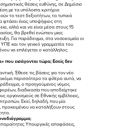
 σημαντικές θέσεις ευθύνης, σε Δημόσιο
χέση με τα υπόλοιπα κριτήρια
ούν το τεστ δεξιοτήτων, τα τυπικά
 να φτάσει ένας υποψήφιος στη
ια, αλλά και να είναι μέσα στους 15
ασίας, θα βρεθεί ενώπιον μιας
τευξη. Για παράδειγμα, στα νοσοκομεία οι
 ΥΠΕ και τον γενικό γραμματέα του
ένου να επιλέγεται ο κατάλληλος
ρα» που εισάγονται τώρα; Εσείς δεν
ντική. Έθεσε τις βάσεις για τον νέο
ακόμα περισσότερο τα φίλτρα αυτά, να
παράδειγμα, ο προηγούμενος νόμος
φορέων, διαδικασία που αποδείχτηκε
υς οργανισμούς σε Εθνικής εμβέλειας,
ιτροπών. Εκεί, δηλαδή, που μία
ς, προκειμένου να καταλήξουν στους
τητα.
ρονοδιάγραμμα;
 απαραίτητες Υπουργικές αποφάσεις,