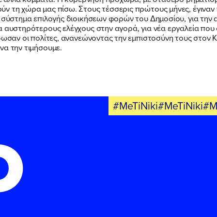
ν τη χώρα μας πίσω. Στους τέσσερις πρώτους μήνες, έγιναν 
ό σύστημα επιλογής διοικήσεων φορών του Δημοσίου, για την 
α αυστηρότερους ελέγχους στην αγορά, για νέα εργαλεία που 
έδωσαν οι πολίτες, ανανεώνοντας την εμπιστοσύνη τους στον
να την τιμήσουμε.
#MeTiNiki#MeTiNiki#M
Ο