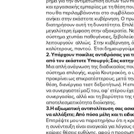
βήμα για την αντιμετώπιση αυτών των π
και εργασιακής εμπειρίας με τη θέση πο
που θα περιλαμβάνονται στο συμβόλαιο
ανήκει στην εκάστοτε κυβέρνηση. Ο π
διατηρήσουν αυτή τη δυνατότητα. Επιλέ
μεγαλύτερη έμφαση στην αξιοκρατία. Να
σύστημα χτυπάει παθογένειες, ξεβολεύει
λειτουργούν αλλιώς. Στην κυβέρνηση, ό
καλύτερους, παντού. Έτσι δημιουργούμε
2. Υπάρχουν ποικίλες αντιδράσεις για τ
από τον εκάστοτε Υπουργό; Σας κατηγο
Μια απλή ανάγνωση της διαδικασίας που 
σύστημα επιλογής, κυρία Κουτροκόη, ο υ
προκρίνει ως επικρατέστερους, μετά την
θέση, διενέργεια τεστ δεξιοτήτων). Η ε
να συνεργαστεί μαζί του, αφ’ ετέρου έχ
συνεργασίας, αλλά και τη βαρύτητα της 
αποτελεσματικότητα διοίκησης.
3.Η αξιωματική αντιπολίτευση σας ασκε
να αλλάξετε; Από πόσα μέλη και τι ειδ
Επιτρέψτε μου να παρατηρήσω ότι η κριτ
η συνέντευξη είναι αναγκαία για λόγους 
καίριες θέσεις ευθύνης, αφού η προσωπ