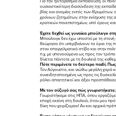
Για την τριτοβάθμια εκπαίδευση, οι πολ
ουσιαστικότερη διασύνδεση της εκπαίδε
βίας και ανομίας εντός των Ιδρυμάτων,
χρόνιων ζητημάτων, στην ενίσχυση της α
κρατικών πανεπιστημίων, υπό όρους κα
Έχετε δεχθεί ως γυναίκα μπούλινγκ στη
Μπούλινγκ δεν έχω υποστεί με τη στενή 
θεώρησα ότι υπερβαίνουν τα όρια της πο
στον επαγγελματικό στίβο και στην πο
π.χ. με υπονοούμενα ως προς τον τρόπο
δίνεται πάντοτε με τη δουλειά της καθε
Πότε περιμένετε το δεύτερο παιδί; Πως
Τον Αύγουστο, και νιώθω μεγάλη χαρά κα
συνειδητοποιημένη ως προς τις δυσκολί
ρόλοι απαιτητικοί και άξιοι προσπάθειας
Με τον σύζυγό σας πώς γνωριστήκατε;
Γνωριστήκαμε στις ΗΠΑ, όπου εργαζόμαστ
εποχή εκείνη στη δουλειά, όταν μου πρό
δίκη που χειρίζομαι»! Αν και αρχικά πρ
Έχετε κάποιο χόμπι για να ξεφεύγετε 