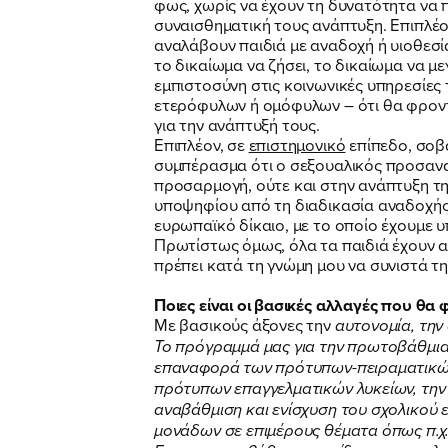
φως, χωρίς να έχουν τη δυνατότητα να 
συναισθηματική τους ανάπτυξη. Επιπλέον
αναλάβουν παιδιά με αναδοχή ή υιοθεσί
το δικαίωμα να ζήσει, το δικαίωμα να μ
εμπιστοσύνη στις κοινωνικές υπηρεσίες
ετερόφυλων ή ομόφυλων – ότι θα φροντ
για την ανάπτυξή τους.
Επιπλέον, σε
επιστημονικό
επίπεδο, σοβα
συμπέρασμα ότι ο σεξουαλικός προσανατ
προσαρμογή, ούτε και στην ανάπτυξη τη
υποψηφίου από τη διαδικασία αναδοχής
ευρωπαϊκό δίκαιο, με το οποίο έχουμε
Πρωτίστως όμως, όλα τα παιδιά έχουν α
πρέπει κατά τη γνώμη μου να συνιστά τ
Ποιες είναι οι βασικές αλλαγές που θα 
Με βασικούς άξονες την
αυτονομία, την 
Το πρόγραμμά μας για την πρωτοβάθμια 
επαναφορά των πρότυπων-πειραματικών σ
πρότυπων επαγγελματικών λυκείων, την 
αναβάθμιση και ενίσχυση του σχολικού
μονάδων σε επιμέρους θέματα όπως π.χ.