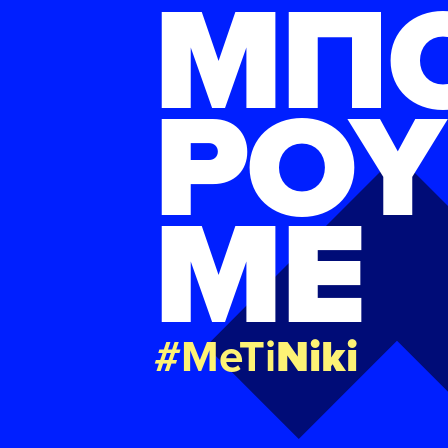
ΜΠ
ΡΟΥ
ΜΕ
#MeTi
Niki