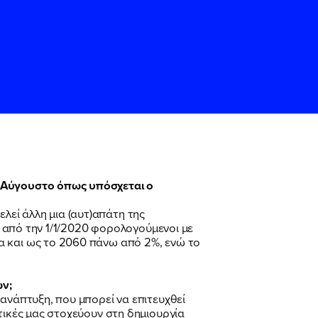
ν Αύγουστο όπως υπόσχεται ο
εί άλλη μια (αυτ)απάτη της
ς
ς
Όρους Χρήσης
Όρους Χρήσης
του
του
, από την 1/1/2020 φορολογούμενοι με
α και ως το 2060 πάνω από 2%, ενώ το
ν;
ανάπτυξη, που μπορεί να επιτευχθεί
τικές μας στοχεύουν στη δημιουργία