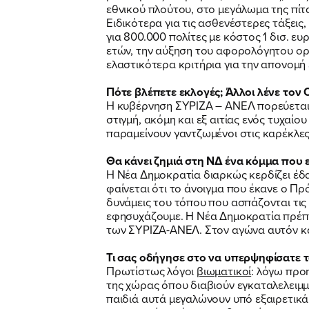
εθνικού πλούτου, στο μεγάλωμα της πίτ
Ειδικότερα για τις ασθενέστερες τάξει
για 800.000 πολίτες με κόστος 1 δισ. 
ετών, την αύξηση του αφορολόγητου ορί
ελαστικότερα κριτήρια για την απονομή 
Πότε βλέπετε εκλογές; Άλλοι λένε τον Ο
Η κυβέρνηση ΣΥΡΙΖΑ – ΑΝΕΛ πορεύεται τ
στιγμή, ακόμη και εξ αιτίας ενός τυχαί
παραμείνουν γαντζωμένοι στις καρέκλες
Θα κάνει ζημιά στη ΝΔ ένα κόμμα που
Η Νέα Δημοκρατία διαρκώς κερδίζει έδα
φαίνεται ότι το άνοιγμα που έκανε ο Πρ
δυνάμεις του τόπου που ασπάζονται τις
εφησυχάζουμε. Η Νέα Δημοκρατία πρέπει
των ΣΥΡΙΖΑ-ΑΝΕΛ. Στον αγώνα αυτόν κα
Τι σας οδήγησε στο να υπερψηφίσατε 
Πρωτίστως λόγοι
βιωματικοί
: λόγω προ
της χώρας όπου διαβιούν εγκαταλελειμμ
παιδιά αυτά μεγαλώνουν υπό εξαιρετικά