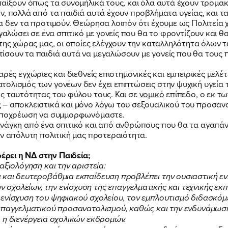
παίξουν όπως τα συνομήλικά τους, και όλα αυτά έχουν τρομακ
, πολλά από τα παιδιά αυτά έχουν προβλήματα υγείας, και τ
α δεν τα προτιμούν. Θεώρησα λοιπόν ότι έχουμε ως Πολιτεία 
ΠΟΙΑ ΕΙΜΑΙ
εγαλώσει σε ένα σπιτικό με γονείς που θα το φροντίζουν και θ
 της χώρας μας, οι οποίες ελέγχουν την καταλληλότητα όλω
ίσουν τα παιδιά αυτά να μεγαλώσουν με γονείς που θα τους
ΕΡΓΟ
ρές εγχώριες και διεθνείς επιστημονικές και εμπειρικές μελ
ολισμός των γονέων δεν έχει επιπτώσεις στην ψυχική υγεία τ
ς ταυτότητας του φύλου τους. Και σε
νομικό
επίπεδο, ο εκ τ
 – αποκλειστικά και μόνο λόγω του σεξουαλικού του προσανα
ΕΚΔΗΛΩΣΕΙΣ
 υποχρέωση να συμμορφωνόμαστε.
νάγκη από ένα σπιτικό και από ανθρώπους που θα τα αγαπάνε
ην απόλυτη πολιτική μας προτεραιότητα.
ΝΕΑ
φέρει η ΝΔ στην Παιδεία;
αξιολόγηση και την αριστεία:
και δευτεροβάθμια εκπαίδευση προβλέπει την ουσιαστική εν
ΕΛΑ ΚΙ ΕΣΥ
χολείων, την ενίσχυση της επαγγελματικής και τεχνικής εκπ
ενίσχυση του ψηφιακού σχολείου, τον εμπλουτισμό διδασκόμ
 επαγγελματικού προσανατολισμού, καθώς και την ενδυνάμωσ
 η διενέργεια σχολικών εκδρομών.