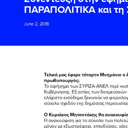
ΠΑΡΑΠΟΛΙΤΙΚΑ και τη
ΕΠΙΘΕΤΟ
ΕΠΙΘΕΤΟ
*
*
June 2, 2018
ΤΗΛΕΦΩΝΟ
ΤΗΛΕΦΩΝΟ
*
EMAIL
EMAIL
*
*
Τελικά μας έφερε τέταρτο Μνημόνιο ο 
πρωθυπουργός;
Το αφήγημα των ΣΥΡΙΖΑ-ΑΝΕΛ περί «καθ
Αποδέχομαι τη
Αποδέχομαι τη
Κυβέρνησης. Εξ αιτίας των δεσμεύσεών τ
δικτυακού τόπο
δικτυακού τόπο
ελάχιστο εισόδημα ξεκινούν να φορολογ
σύνολο σχεδόν της δημόσιας περιουσίας 
Ο Κυριάκος Μητσοτάκης θα ανακουφίσ
ΥΠΟΒΟΛΗ
ΥΠΟΒΟΛΗ
Η ανακούφιση για το σύνολο των πολιτών
μόνον με εξωστρέφεια, επενδύσεις, νέες