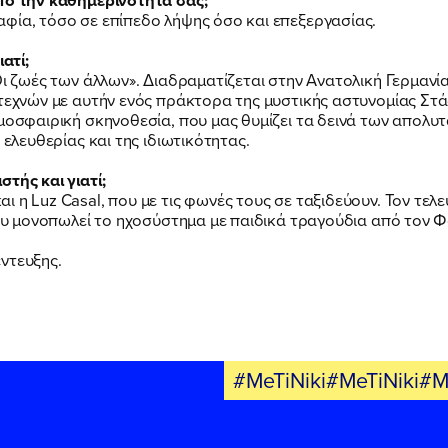
φία, τόσο σε επίπεδο λήψης όσο και επεξεργασίας.
ατί;
Οι ζωές των άλλων». Διαδραματίζεται στην Ανατολική Γερμανία
εχνών με αυτήν ενός πράκτορα της μυστικής αστυνομίας Στάζι.
τμοσφαιρική σκηνοθεσία, που μας θυμίζει τα δεινά των απολ
 ελευθερίας και της ιδιωτικότητας.
τής και γιατί;
 η Luz Casal, που με τις φωνές τους σε ταξιδεύουν. Τον τελευ
 που μονοπωλεί το ηχοσύστημα με παιδικά τραγούδια από τον 
ντευξης.
#MeTiNiki#MeTiNiki#M