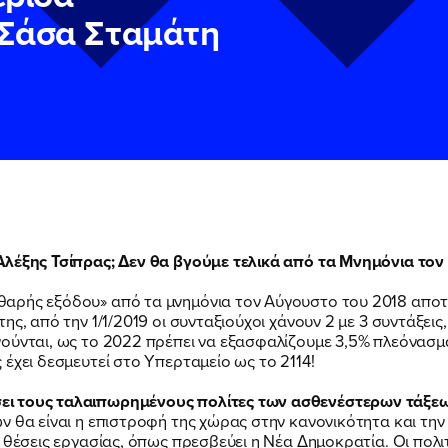
 Σάσα Σταμάτη
Αλέξης Τσίπρας; Δεν θα βγούμε τελικά από τα Μνημόνια το
αρής εξόδου» από τα μνημόνια τον Αύγουστο του 2018 αποτελ
ν
ν
Πολιτική Προστασίας Προσωπικών Δεδομένων
Πολιτική Προστασίας Προσωπικών Δεδομένων
και τους του
και τους του
ης, από την 1/1/2019 οι συνταξιούχοι χάνουν 2 με 3 συντάξεις
υ του Πολιτικού Γραφείου της Βουλευτού Νίκης Κεραμέως
υ του Πολιτικού Γραφείου της Βουλευτού Νίκης Κεραμέως
ούνται, ως το 2022 πρέπει να εξασφαλίζουμε 3,5% πλεόνασμ
έχει δεσμευτεί στο Υπερταμείο ως το 2114!
ει τους ταλαιπωρημένους πολίτες των ασθενέστερων τάξεω
 θα είναι η επιστροφή της χώρας στην κανονικότητα και την 
 θέσεις εργασίας, όπως πρεσβεύει η Νέα Δημοκρατία. Οι πολι