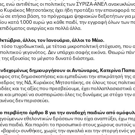
ας, ενώ αντιθέτως οι πολιτικές των ΣΥΡΙΖΑ-ΑΝΕΛ ανακυκλώνου
ς, ο Κυριάκος Μητσοτάκης έχει ήδη προτάξει την επαναφορά 
ευρώ σε ετήσια βάση, το πρόγραμμα ψηφιακών δεξιοτήτων για
ου κατά 1.000 ευρώ για κάθε παιδί, την εγγραφή όλων των π
επιδόματος ανεργίας και πολλά άλλα.
κτώβριο, άλλοι, τον Ιανουάριο, άλλοι το Μάιο.
όσο τυχοδιωκτικά, με τέτοια μικροπολιτική στόχευση, που ο
ου πολιτικού γεγονότος. Δεν υπάρχει σαφής εικόνα. Θεωρώ πάντ
 της εξουσίας το μέγιστο δυνατό διάστημα.
 ενδεχομένως δημιουργήσουν οι Αντώναρος,
Κατερίνα Παπα
φος στις δημοσκοπήσεις και εμπεδώνει την επικράτησή της σ
όεδρος της ΝΔ, Κυριάκος Μητσοτάκης, σε όλους τους πολιτικού
 ιδέες και τις αξίες που πρεσβεύουμε, έχει πολλαπλασιαστικ
 και μπορεί να συσπειρώσει όλες τις δυνάμεις με στόχο την
νένας δεν περισσεύει.
το περιβόητο άρθρο 8 για την αναδοχή παιδιών από ομόφυλ
ηγούμενων εθελοντικών δράσεων που είχα αναπτύξει, έχω περ
ένα παιδιά. Και παρότι το προσωπικό στους χώρους αυτούς υπ
 «βαριές» συνθήκες, χωρίς την αγκαλιά και την στοργή ενός 