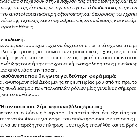
ιτικές μας στοχεύουν στην ενίσχυση της αυτοδιοίκησης και ε
υσης και της έρευνας με την παραγωγική διαδικασία, στην α
 στην αποτελεσματικότερη αξιοποίηση και διεύρυνση των χρημ
FB
IN
TW
YT
LN
VB
TIKTOK
νώτατης τεχνικής και επαγγελματικής εκπαίδευσης και κατάρ
ι προϋποθέσεις.
ν πολιτική;
έννοια, ωστόσο έχει τύχει να δεχτώ υποτιμητικά σχόλια στα 
λιτικής κριτικής και συνιστούν προσωπικές αιχμές σεξιστικο
λιτική, αφενός υπο-εκπροσωπούνται, αφετέρου υποτιμώνται 
 ανέλιξής τους ή την υποχρεωτική ενασχόλησή τους με «ελαφ
μίας από εμάς στην πράξη.
 αισθάνεστε που θα γίνετε για δεύτερη φορά μαμά;
ι ανυπομονησία! Δεδομένης της εμπειρίας μου από το πρώτο μο
ες συνδυασμού των πολλαπλών ρόλων μίας γυναίκας σήμερα: 
 για το καλύτερο.
 Ήταν αυτό που λέμε κεραυνοβόλος έρωτας;
αν και οι δύο ως δικηγόροι. Το αστείο είναι ότι, εξαιτίας 
τεινε να ιδωθούμε για καφέ, του απάντησα «ναι, σε τέσσερις 
έπει να με παρεξήγησε πλήρως…, ευτυχώς επανήλθε και τα βρή
από την καθημερινότητά σας;