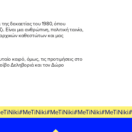
 της δεκαετίας του 1980, όπου
 Είναι μια ανθρώπινη, πολιτική ταινία,
υταρχικών καθεστώτων και μας
ταίο καιρό, όμως, τις προτιμήσεις στο
Φοίβο Δεληβοριά και τον Δώρο
eTiNiki#MeTiNiki#MeTiNiki#MeTiNiki#MeTiNiki#