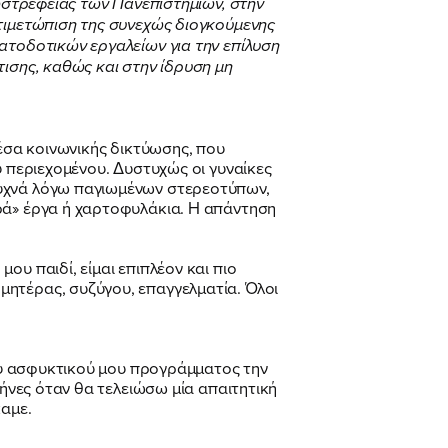
ξωστρέφειας των Πανεπιστημίων, στην
ντιμετώπιση της συνεχώς διογκούμενης
ατοδοτικών εργαλείων για την επίλυση
τισης, καθώς και στην ίδρυση μη
μέσα κοινωνικής δικτύωσης, που
ύ περιεχομένου. Δυστυχώς οι γυναίκες
συχνά λόγω παγιωμένων στερεοτύπων,
ρά» έργα ή χαρτοφυλάκια. Η απάντηση
υ παιδί, είμαι επιπλέον και πιο
μητέρας, συζύγου, επαγγελματία. Όλοι
του ασφυκτικού μου προγράμματος την
μήνες όταν θα τελειώσω μία απαιτητική
καμε.