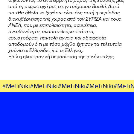
σηκώνοντας το ανυπέρβλητο βάρος της ευθύνης μας
από τη συμμετοχή μας στην τρέχουσα Βουλή. Αυτό
που θα ήθελα να ξεχάσω είναι όλη αυτή η περίοδος
διακυβέρνησης της χώρας από τον ΣΥΡΙΖΑ και τους
ΑΝΕΛ, που με επιπολαιότητα, ασυνέπεια,
ανευθυνότητα, αναποτελεσματικότητα,
εσωστρέφεια, παντελή άγνοια και αδιαφορία
αποδομούν ό,τι με τόσο μόχθο έχτισαν τα τελευταία
χρόνια οι Ελληνίδες και οι Έλληνες.
Εδώ η ηλεκτρονική δημοσίευση της συνέντευξης
#MeTiNiki#MeTiNiki#MeTiNiki#MeTiNiki#MeTiN