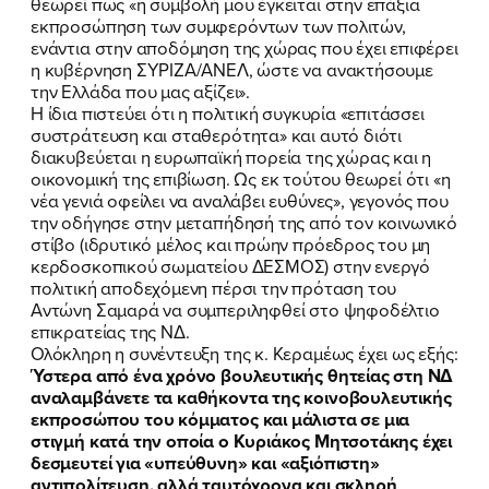
θεωρεί πως «η συμβολή μου έγκειται στην επάξια
εκπροσώπηση των συμφερόντων των πολιτών,
ενάντια στην αποδόμηση της χώρας που έχει επιφέρει
η κυβέρνηση ΣΥΡΙΖΑ/ΑΝΕΛ, ώστε να ανακτήσουμε
την Ελλάδα που μας αξίζει».
Η ίδια πιστεύει ότι η πολιτική συγκυρία «επιτάσσει
συστράτευση και σταθερότητα» και αυτό διότι
διακυβεύεται η ευρωπαϊκή πορεία της χώρας και η
οικονομική της επιβίωση. Ως εκ τούτου θεωρεί ότι «η
νέα γενιά οφείλει να αναλάβει ευθύνες», γεγονός που
την οδήγησε στην μεταπήδησή της από τον κοινωνικό
στίβο (ιδρυτικό μέλος και πρώην πρόεδρος του μη
κερδοσκοπικού σωματείου ΔΕΣΜΟΣ) στην ενεργό
πολιτική αποδεχόμενη πέρσι την πρόταση του
Αντώνη Σαμαρά να συμπεριληφθεί στο ψηφοδέλτιο
επικρατείας της ΝΔ.
Ολόκληρη η συνέντευξη της κ. Κεραμέως έχει ως εξής:
Ύστερα από ένα χρόνο βουλευτικής θητείας στη ΝΔ
αναλαμβάνετε τα καθήκοντα της κοινοβουλευτικής
εκπροσώπου του κόμματος και μάλιστα σε μια
στιγμή κατά την οποία ο Κυριάκος Μητσοτάκης έχει
δεσμευτεί για «υπεύθυνη» και «αξιόπιστη»
αντιπολίτευση, αλλά ταυτόχρονα και σκληρή