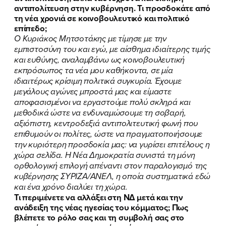
αντιπολίτευση στην κυβέρνηση. Τι προσδοκάτε από
τη νέα χρονιά σε κοινοβουλευτικό και πολιτικό
επίπεδο;
Ο Κυριάκος Μητσοτάκης με τίμησε με την
εμπιστοσύνη του και εγώ, με αίσθημα ιδιαίτερης τιμής
και ευθύνης, αναλαμβάνω ως κοινοβουλευτική
εκπρόσωπος τα νέα μου καθήκοντα, σε μία
ιδιαιτέρως κρίσιμη πολιτικά συγκυρία. Έχουμε
μεγάλους αγώνες μπροστά μας και είμαστε
αποφασισμένοι να εργαστούμε πολύ σκληρά και
μεθοδικά ώστε να ενδυναμώσουμε τη σοβαρή,
αξιόπιστη, κεντροδεξιά αντιπολιτευτική φωνή που
επιθυμούν οι πολίτες, ώστε να πραγματοποιήσουμε
την κυριότερη προσδοκία μας: να γυρίσει επιτέλους η
χώρα σελίδα. Η Νέα Δημοκρατία συνιστά τη μόνη
ορθολογική επιλογή απέναντι στον παραλογισμό της
κυβέρνησης ΣΥΡΙΖΑ/ΑΝΕΛ, η οποία συστηματικά εδώ
και ένα χρόνο διαλύει τη χώρα.
Τι περιμένετε να αλλάξει στη ΝΔ μετά και την
ανάδειξη της νέας ηγεσίας του κόμματος; Πως
βλέπετε το ρόλο σας και τη συμβολή σας στο