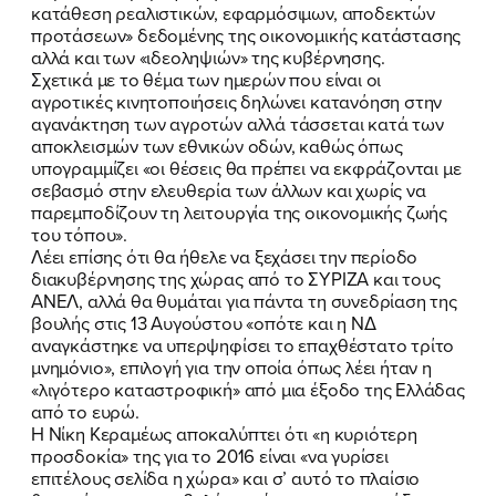
κατάθεση ρεαλιστικών, εφαρμόσιμων, αποδεκτών
προτάσεων» δεδομένης της οικονομικής κατάστασης
αλλά και των «ιδεοληψιών» της κυβέρνησης.
Σχετικά με το θέμα των ημερών που είναι οι
αγροτικές κινητοποιήσεις δηλώνει κατανόηση στην
αγανάκτηση των αγροτών αλλά τάσσεται κατά των
αποκλεισμών των εθνικών οδών, καθώς όπως
υπογραμμίζει «οι θέσεις θα πρέπει να εκφράζονται με
σεβασμό στην ελευθερία των άλλων και χωρίς να
παρεμποδίζουν τη λειτουργία της οικονομικής ζωής
του τόπου».
Λέει επίσης ότι θα ήθελε να ξεχάσει την περίοδο
διακυβέρνησης της χώρας από το ΣΥΡΙΖΑ και τους
ΑΝΕΛ, αλλά θα θυμάται για πάντα τη συνεδρίαση της
βουλής στις 13 Αυγούστου «οπότε και η ΝΔ
αναγκάστηκε να υπερψηφίσει το επαχθέστατο τρίτο
μνημόνιο», επιλογή για την οποία όπως λέει ήταν η
«λιγότερο καταστροφική» από μια έξοδο της Ελλάδας
από το ευρώ.
Η Νίκη Κεραμέως αποκαλύπτει ότι «η κυριότερη
προσδοκία» της για το 2016 είναι «να γυρίσει
επιτέλους σελίδα η χώρα» και σ’ αυτό το πλαίσιο