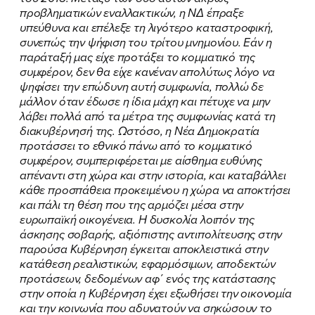
ΠΟΙΑ ΕΙΜΑΙ
προβληματικών εναλλακτικών, η ΝΔ έπραξε
υπεύθυνα και επέλεξε τη λιγότερο καταστροφική,
ΕΡΓΟ
συνεπώς την ψήφιση του τρίτου μνημονίου. Εάν η
παράταξή μας είχε προτάξει το κομματικό της
ΕΚΔΗΛΩΣΕΙΣ
συμφέρον, δεν θα είχε κανέναν απολύτως λόγο να
ψηφίσει την επώδυνη αυτή συμφωνία, πολλώ δε
ΝΕΑ
μάλλον όταν έδωσε η ίδια μάχη και πέτυχε να μην
λάβει πολλά από τα μέτρα της συμφωνίας κατά τη
ΕΛΑ ΚΙ ΕΣΥ
διακυβέρνησή της. Ωστόσο, η Νέα Δημοκρατία
προτάσσει το εθνικό πάνω από το κομματικό
συμφέρον, συμπεριφέρεται με αίσθημα ευθύνης
απέναντι στη χώρα και στην ιστορία, και καταβάλλει
κάθε προσπάθεια προκειμένου η χώρα να αποκτήσει
FB
IN
TW
YT
LN
VB
TIKTOK
και πάλι τη θέση που της αρμόζει μέσα στην
ευρωπαϊκή οικογένεια. Η δυσκολία λοιπόν της
άσκησης σοβαρής, αξιόπιστης αντιπολίτευσης στην
παρούσα Κυβέρνηση έγκειται αποκλειστικά στην
κατάθεση ρεαλιστικών, εφαρμόσιμων, αποδεκτών
προτάσεων, δεδομένων αφ΄ ενός της κατάστασης
στην οποία η Κυβέρνηση έχει εξωθήσει την οικονομία
και την κοινωνία που αδυνατούν να σηκώσουν το