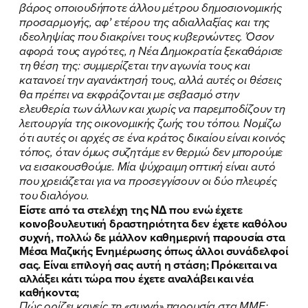
βάρος οποιουδήποτε άλλου μέτρου δημοσιονομικής
προσαρμογής, αφ’ ετέρου της αδιαλλαξίας και της
ιδεοληψίας που διακρίνει τους κυβερνώντες. Όσον
αφορά τους αγρότες, η Νέα Δημοκρατία ξεκαθάρισε
τη θέση της: συμμερίζεται την αγωνία τους και
κατανοεί την αγανάκτησή τους, αλλά αυτές οι θέσεις
θα πρέπει να εκφράζονται με σεβασμό στην
ελευθερία των άλλων και χωρίς να παρεμποδίζουν τη
λειτουργία της οικονομικής ζωής του τόπου. Νομίζω
ότι αυτές οι αρχές σε ένα κράτος δικαίου είναι κοινός
τόπος, όταν όμως συζητάμε εν θερμώ δεν μπορούμε
να εισακουσθούμε. Μία ψύχραιμη οπτική είναι αυτό
που χρειάζεται για να προσεγγίσουν οι δύο πλευρές
του διαλόγου.
Είστε από τα στελέχη της ΝΔ που ενώ έχετε
κοινοβουλευτική δραστηριότητα δεν έχετε καθόλου
συχνή, πολλώ δε μάλλον καθημερινή παρουσία στα
Μέσα Μαζικής Ενημέρωσης όπως άλλοι συνάδελφοί
σας. Είναι επιλογή σας αυτή η στάση; Πρόκειται να
αλλάξει κάτι τώρα που έχετε αναλάβει και νέα
καθήκοντα;
Πώς ορίζει κανείς τη «συχνή» παρουσία στα ΜΜΕ;