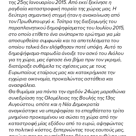
της 25ης Ιανουαρίου 2015. Από εκεί ξεκίνησε η
ραγδαία καταστροφική πορεία της χώρας μας. Η
δεύτερη σημαντική στιγμή ήταν η ανακοίνωση από
τον Πρωθυπουργό κ. Τσίπρα της διεξαγωγής του
παραπλανητικού δημοψηφίσματος του Ιουλίου 2015,
στο οποίο ετίθετο ένα ανύπαρκτο ερώτημα για μία
αποσυρθείσα συμφωνία και τα αποτελέσματα του
οποίου τελικά δεν ελήφθησαν ποτέ υπόψη. Αυτό το
δημοψήφισμα-παρωδία άνοιξε τον ασκό του Αιόλου
για τη χώρα, μας έφτασε ένα βήμα πριν τον γκρεμό,
διατάραξε συθέμελα τις σχέσεις μας με τους
Ευρωπαίους εταίρους μας και κατακρήμνισε την
εγχώρια οικονομία, προκαλώντας αστάθεια και
ανασφάλεια.
Θα θυμάμαι για πάντα την σχεδόν 24ώρη μαραθώνια
συνεδρίαση της Ολομέλειας της Βουλής της 13ης
Αυγούστου, οπότε και η Νέα Δημοκρατία
αναγκάστηκε να υπερψηφίσει το επαχθέστατο τρίτο
μνημόνιο προκειμένου να σώσει τη χώρα από την
καταστροφή μίας εξόδου από το ευρώ, αψηφώντας
το πολιτικό κόστος, ξεπερνώντας τους εαυτούς μας,