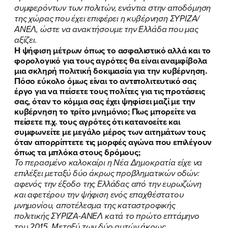
συμφερόντων των πολιτών, ενάντια στην αποδόμηση
της χώρας που έχει επιφέρει η κυβέρνηση ΣΥΡΙΖΑ/
ΑΝΕΛ, ώστε να ανακτήσουμε την Ελλάδα που μας
αξίζει.
Η ψήφιση μέτρων όπως το ασφαλιστικό αλλά και το
φορολογικό για τους αγρότες θα είναι αναμφίβολα
μια σκληρή πολιτική δοκιμασία για την κυβέρνηση.
Πόσο εύκολο όμως είναι το αντιπολιτευτικό σας
έργο για να πείσετε τους πολίτες για τις προτάσεις
σας, όταν το κόμμα σας έχει ψηφίσει μαζί με την
κυβέρνηση το τρίτο μνημόνιο; Πως μπορείτε να
πείσετε π.χ. τους αγρότες ότι κατανοείτε και
συμφωνείτε με μεγάλο μέρος των αιτημάτων τους
όταν απορρίπτετε τις μορφές αγώνα που επιλέγουν
όπως τα μπλόκα στους δρόμους;
Το περασμένο καλοκαίρι η Νέα Δημοκρατία είχε να
επιλέξει μεταξύ δύο άκρως προβληματικών οδών:
αφενός την έξοδο της Ελλάδας από την ευρωζώνη
και αφετέρου την ψήφιση ενός επαχθέστατου
μνημονίου, αποτέλεσμα της καταστροφικής
πολιτικής ΣΥΡΙΖΑ-ΑΝΕΛ κατά το πρώτο επτάμηνο
του 2015. Μεταξύ των δύο αυτών άκρως