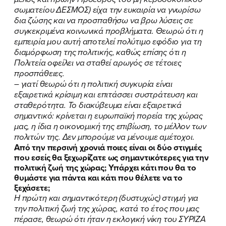
σωματείου ΔΕΣΜΟΣ) είχα την ευκαιρία να γνωρίσω
δια ζώσης και να προσπαθήσω να βρω λύσεις σε
συγκεκριμένα κοινωνικά προβλήματα. Θεωρώ ότι η
εμπειρία μου αυτή αποτελεί πολύτιμο εφόδιο για τη
διαμόρφωση της πολιτικής, καθώς επίσης ότι η
Πολιτεία οφείλει να σταθεί αρωγός σε τέτοιες
προσπάθειες.
– γιατί θεωρώ ότι η πολιτική συγκυρία είναι
εξαιρετικά κρίσιμη και επιτάσσει συστράτευση και
σταθερότητα. Το διακύβευμα είναι εξαιρετικά
σημαντικό: κρίνεται η ευρωπαϊκή πορεία της χώρας
μας, η ίδια η οικονομική της επιβίωση, το μέλλον των
πολιτών της. Δεν μπορούμε να μένουμε αμέτοχοι.
Από την περσινή χρονιά ποιες είναι οι δύο στιγμές
που εσείς θα ξεχωρίζατε ως σημαντικότερες για την
πολιτική ζωή της χώρας; Υπάρχει κάτι που θα το
θυμάστε για πάντα και κάτι που θέλετε να το
ξεχάσετε;
Η πρώτη και σημαντικότερη (δυστυχώς) στιγμή για
την πολιτική ζωή της χώρας, κατά το έτος που μας
πέρασε, θεωρώ ότι ήταν η εκλογική νίκη του ΣΥΡΙΖΑ