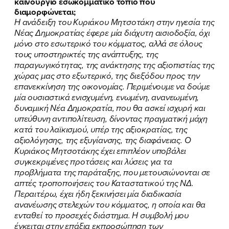
καινούργιο εσωκομματικό τοπίο που
διαμορφώνεται;
Η ανάδειξη του Κυριάκου Μητσοτάκη στην ηγεσία της
Νέας Δημοκρατίας έφερε μία διάχυτη αισιοδοξία, όχι
μόνο στο εσωτερικό του κόμματος, αλλά σε όλους
τους υποστηρικτές της ανάπτυξης, της
παραγωγικότητας, της ανάκτησης της αξιοπιστίας της
χώρας μας στο εξωτερικό, της διεξόδου προς την
επανεκκίνηση της οικονομίας. Περιμένουμε να δούμε
μία ουσιαστικά ενισχυμένη, ενωμένη, ανανεωμένη,
δυναμική Νέα Δημοκρατία, που θα ασκεί ισχυρή και
υπεύθυνη αντιπολίτευση, δίνοντας πραγματική μάχη
κατά του λαϊκισμού, υπέρ της αξιοκρατίας, της
αξιολόγησης, της εξυγίανσης, της διαφάνειας. Ο
Κυριάκος Μητσοτάκης έχει επιπλέον υποβάλει
συγκεκριμένες προτάσεις και λύσεις για τα
προβλήματα της παράταξης, που μετουσιώνονται σε
απτές τροποποιήσεις του Καταστατικού της ΝΔ.
Περαιτέρω, έχει ήδη ξεκινήσει μία διαδικασία
ανανέωσης στελεχών του κόμματος, η οποία και θα
ενταθεί το προσεχές διάστημα. Η συμβολή μου
έγκειται στην επάξια εκπροσώπηση των