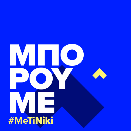
ΜΠΟ
ΡΟΥ
ΜΕ
#MeTi
Niki