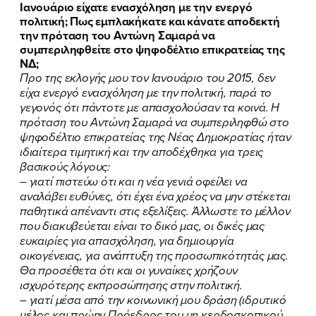
Ιανουάριο είχατε ενασχόληση με την ενεργό
πολιτική; Πως εμπλακήκατε και κάνατε αποδεκτή
την πρόταση του Αντώνη Σαμαρά να
συμπεριληφθείτε στο ψηφοδέλτιο επικρατείας της
ΝΔ;
Προ της εκλογής μου τον Ιανουάριο του 2015, δεν
είχα ενεργό ενασχόληση με την πολιτική, παρά το
γεγονός ότι πάντοτε με απασχολούσαν τα κοινά. Η
πρόταση του Αντώνη Σαμαρά να συμπεριληφθώ στο
ψηφοδέλτιο επικρατείας της Νέας Δημοκρατίας ήταν
ιδιαίτερα τιμητική και την αποδέχθηκα για τρεις
βασικούς λόγους:
– γιατί πιστεύω ότι και η νέα γενιά οφείλει να
αναλάβει ευθύνες, ότι έχει ένα χρέος να μην στέκεται
παθητικά απέναντι στις εξελίξεις. Άλλωστε το μέλλον
που διακυβεύεται είναι το δικό μας, οι δικές μας
ευκαιρίες για απασχόληση, για δημιουργία
οικογένειας, για ανάπτυξη της προσωπικότητάς μας.
Θα προσέθετα ότι και οι γυναίκες χρήζουν
ισχυρότερης εκπροσώπησης στην πολιτική.
– γιατί μέσα από την κοινωνική μου δράση (ιδρυτικό
μέλος και πρώην Πρόεδρος του μη κερδοσκοπικού