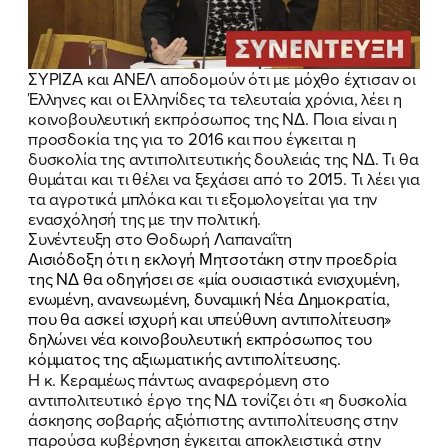
ΣΥΡΙΖΑ και ΑΝΕΛ αποδομούν ότι με μόχθο έχτισαν οι
Έλληνες και οι Ελληνίδες τα τελευταία χρόνια, λέει η
κοινοβουλευτική εκπρόσωπος της ΝΔ. Ποια είναι η
προσδοκία της για το 2016 και που έγκειται η
δυσκολία της αντιπολιτευτικής δουλειάς της ΝΔ. Τι θα
θυμάται και τι θέλει να ξεχάσει από το 2015. Τι λέει για
τα αγροτικά μπλόκα και τι εξομολογείται για την
ενασχόλησή της με την πολιτική.
Συνέντευξη στο Θοδωρή Λαπαναΐτη
Αισιόδοξη ότι η εκλογή Μητσοτάκη στην προεδρία
της ΝΔ θα οδηγήσει σε «μία ουσιαστικά ενισχυμένη,
ενωμένη, ανανεωμένη, δυναμική Νέα Δημοκρατία,
που θα ασκεί ισχυρή και υπεύθυνη αντιπολίτευση»
δηλώνει νέα κοινοβουλευτική εκπρόσωπος του
κόμματος της αξιωματικής αντιπολίτευσης.
Η κ. Κεραμέως πάντως αναφερόμενη στο
αντιπολιτευτικό έργο της ΝΔ τονίζει ότι «η δυσκολία
άσκησης σοβαρής αξιόπιστης αντιπολίτευσης στην
παρούσα κυβέρνηση έγκειται αποκλειστικά στην