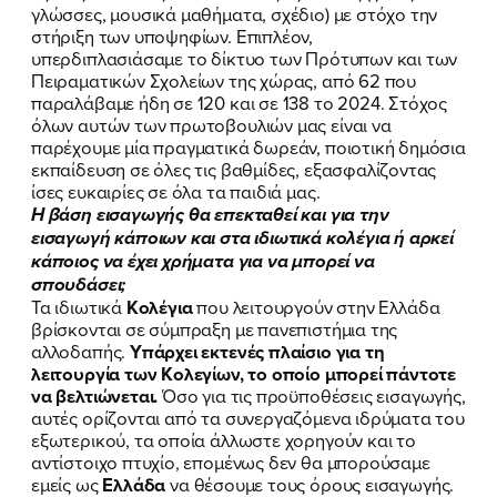
γλώσσες, μουσικά μαθήματα, σχέδιο) με στόχο την
στήριξη των υποψηφίων. Επιπλέον,
υπερδιπλασιάσαμε το δίκτυο των Πρότυπων και των
Πειραματικών Σχολείων της χώρας, από 62 που
παραλάβαμε ήδη σε 120 και σε 138 το 2024. Στόχος
όλων αυτών των πρωτοβουλιών μας είναι να
παρέχουμε μία πραγματικά δωρεάν, ποιοτική δημόσια
εκπαίδευση σε όλες τις βαθμίδες, εξασφαλίζοντας
ίσες ευκαιρίες σε όλα τα παιδιά μας.
Η βάση εισαγωγής θα επεκταθεί και για την
εισαγωγή κάποιων και στα ιδιωτικά κολέγια ή αρκεί
κάποιος να έχει χρήματα για να μπορεί να
σπουδάσει;
Τα ιδιωτικά
Κολέγια
που λειτουργούν στην Ελλάδα
βρίσκονται σε σύμπραξη με πανεπιστήμια της
αλλοδαπής.
Υπάρχει εκτενές πλαίσιο για τη
λειτουργία των Κολεγίων, το οποίο μπορεί πάντοτε
να βελτιώνεται.
Όσο για τις προϋποθέσεις εισαγωγής,
αυτές ορίζονται από τα συνεργαζόμενα ιδρύματα του
εξωτερικού, τα οποία άλλωστε χορηγούν και το
αντίστοιχο πτυχίο, επομένως δεν θα μπορούσαμε
εμείς ως
Ελλάδα
να θέσουμε τους όρους εισαγωγής.