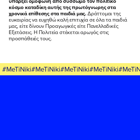
υπάρξει ομόφωνη από σύσσωμο τον πολιτικό
κόσμο καταδίκη αυτής της πρωτόγνωρης στα
χρονικά επίθεσης στα παιδιά μας.
Δράττομαι της
ευκαιρίας να ευχηθώ καλή επιτυχία σε όλα τα παιδιά
μας, είτε δίνουν Προαγωγικές είτε Πανελλαδικές
Εξετάσεις. Η Πολιτεία στέκεται αρωγός στις
προσπάθειές τους.
#MeTiNiki#MeTiNiki#MeTiNiki#MeTiNiki#MeTiN