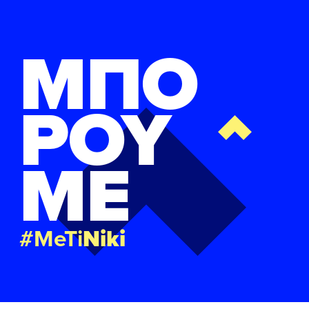
ΜΠΟ
ΡΟΥ
ΜΕ
#MeTi
Niki