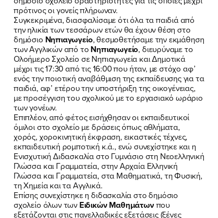
δημόσιο σχολείο δραστηριότητες για τις οποίες μέχρι
πρότινος οι γονείς πλήρωναν.
FB
IN
TW
YT
LN
VB
TIKTOK
Συγκεκριμένα, διασφαλίσαμε ότι όλα τα παιδιά από
την ηλικία των τεσσάρων ετών θα έχουν θέση στο
δημόσιο
Νηπιαγωγείο
, θεσμοθετήσαμε την εκμάθηση
των Αγγλικών από το
Νηπιαγωγείο
, διευρύναμε το
Ολοήμερο Σχολείο σε Νηπιαγωγεία και Δημοτικά
μέχρι τις 17:30 από τις 16:00 που ήταν, με στόχο αφ’
ενός την ποιοτική αναβάθμιση της εκπαίδευσης για τα
παιδιά, αφ’ ετέρου την υποστήριξη της οικογένειας,
με προσέγγιση του σχολικού με το εργασιακό ωράριο
των γονέων.
Επιπλέον, από φέτος εισήχθησαν οι εκπαιδευτικοί
όμιλοι στο σχολείο με δράσεις όπως αθλήματα,
χορός, χοροκινητική έκφραση, εικαστικές τέχνες,
εκπαιδευτική ρομποτική κ.ά., ενώ συνεχίστηκε και η
Ενισχυτική Διδασκαλία στο Γυμνάσιο στη Νεοελληνική
Γλώσσα και Γραμματεία, στην Αρχαία Ελληνική
Γλώσσα και Γραμματεία, στα Μαθηματικά, τη Φυσική,
τη Χημεία και τα Αγγλικά.
Επίσης συνεχίστηκε η διδασκαλία στο δημόσιο
σχολείο όλων των
Ειδικών Μαθημάτων
που
εξετάζονται στις πανελλαδικές εξετάσεις (ξένες