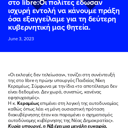
στο libre:Οι πολίτες έδωσαν
ΕΠΙΘΕΤΟ
ΕΠΙΘΕΤΟ
*
*
ισχυρή εντολή να κάνουμε πράξη
όσα εξαγγείλαμε για τη δεύτερη
ΤΗΛΕΦΩΝΟ
ΤΗΛΕΦΩΝΟ
*
κυβερνητική μας θητεία.
June 3, 2023
EMAIL
EMAIL
*
*
Αποδέχομαι την
Αποδέχομαι την
Πολιτική
Πολιτική
Προστασίας Προσωπικών
Προστασίας Προσωπικών
Δεδομένων
Δεδομένων
και τους τους
και τους τους
Όρους
Όρους
«Οι εκλογές δεν τελείωσαν», τονίζει στη συνέντευξή
Χρήσης
Χρήσης
του δικτυακού τόπου του
του δικτυακού τόπου του
της στο
libre
η πρώην υπουργός Παιδείας Νίκη
Πολιτικού Γραφείου της Βουλευτού
Πολιτικού Γραφείου της Βουλευτού
Κεραμέως. Σύμφωνα με την ίδια «το αποτέλεσμα δεν
Νίκης Κεραμέως
Νίκης Κεραμέως
είναι δεδομένο. Δεν χωρά, συνεπώς, κανένας
εφησυχασμός».
Η κ.
Κεραμέως
επιμένει στη λογική της αυτοδυναμίας
ΥΠΟΒΟΛΗ
ΥΠΟΒΟΛΗ
καθώς όπως λέει «η μόνη ουσιαστική πρόταση
διακυβέρνησης ήταν και παραμένει ο σχηματισμός
αυτοδύναμης κυβέρνησης της Νέας Δημοκρατίας».
Κυρία υπουργέ, η ΝΔ έχει μια μεγάλη ευκαιρία,