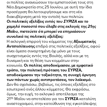
οι πολίτες ανανεώσουν την εμπιστοσύνη τους στη
Νέα Δημοκρατία στις 25 Ιουνίου, με αυτή την ίδια
προσέγγιση θα λειτουργήσουμε και στη νέα
διακυβέρνηση μετά την εντολή των πολιτών.
Οι πολιτικές εξελίξεις εντός του ΣΥΡΙΖΑ και το
χαμηλό ποσοστό που έλαβε στις εκλογές της 21ης
Μαΐου, πιστεύετε ότι μπορεί να επηρεάσουν
συνολικά τις πολιτικές εξελίξεις;
Η εκλογική επιρροή του κόμματος της
Αξιωματικής
Αντιπολίτευσης
επιδρά στις πολιτικές εξελίξεις, αφού
είναι άμεσα συναρτημένη όχι μόνο με τους
συσχετισμούς εντός της Βουλής, αλλά και με τη
δυναμική και τη θέση των κομμάτων στην
κοινωνία.
Οι πολίτες αποδοκίμασαν, με εμφατικό
τρόπο, την πολιτική πρόταση του ΣΥΡΙΖΑ,
αποδοκίμασαν την τοξικότητα, τη συνεχή άρνηση
των πάντων χωρίς αντιπροτάσεις, τον λαϊκισμό.
Δεν θα σχολιάσω, βεβαίως, τις όποιες εξελίξεις στο
εσωτερικό ενός άλλου κόμματος. Θα εκφράσω,
όμως, την ευχή, το εκλογικό αποτέλεσμα της
ης
21
Μαΐου να αποτελέσει για τον
ΣΥΡΙΖΑ
καταλύτη
αναστοχασμού, στην κατεύθυνση της εγκατάλειψης