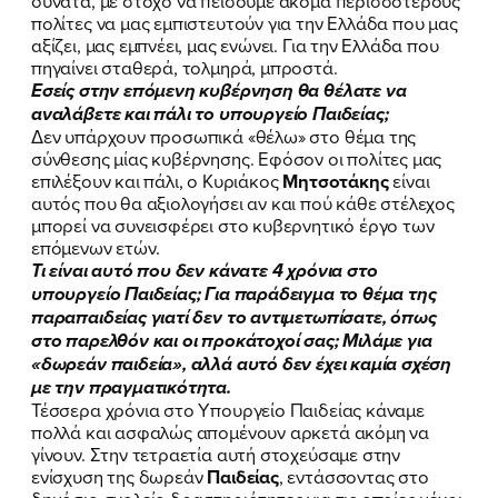
δυνατά, με στόχο να πείσουμε ακόμα περισσότερους
πολίτες να μας εμπιστευτούν για την Ελλάδα που μας
αξίζει, μας εμπνέει, μας ενώνει. Για την Ελλάδα που
πηγαίνει σταθερά, τολμηρά, μπροστά.
Εσείς στην επόμενη κυβέρνηση θα θέλατε να
αναλάβετε και πάλι το υπουργείο Παιδείας;
Δεν υπάρχουν προσωπικά «θέλω» στο θέμα της
σύνθεσης μίας κυβέρνησης. Εφόσον οι πολίτες μας
επιλέξουν και πάλι, ο Κυριάκος
Μητσοτάκης
είναι
αυτός που θα αξιολογήσει αν και πού κάθε στέλεχος
ΠΟΙΑ ΕΙΜΑΙ
μπορεί να συνεισφέρει στο κυβερνητικό έργο των
επόμενων ετών.
ΕΡΓΟ
Τι είναι αυτό που δεν κάνατε 4 χρόνια στο
υπουργείο Παιδείας; Για παράδειγμα το θέμα της
ΕΚΔΗΛΩΣΕΙΣ
παραπαιδείας γιατί δεν το αντιμετωπίσατε, όπως
στο παρελθόν και οι προκάτοχοί σας; Μιλάμε για
ΝΕΑ
«δωρεάν παιδεία», αλλά αυτό δεν έχει καμία σχέση
με την πραγματικότητα.
Τέσσερα χρόνια στο Υπουργείο Παιδείας κάναμε
ΕΛΑ ΚΙ ΕΣΥ
πολλά και ασφαλώς απομένουν αρκετά ακόμη να
γίνουν. Στην τετραετία αυτή στοχεύσαμε στην
ενίσχυση της δωρεάν
Παιδείας
, εντάσσοντας στο