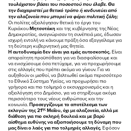
τουλάχιστον βάσει του ποσοστού που έλαβε. Θα
την διαχειριστεί με θετικό τρόπο ή κινδυνεύει από
την αλαζονεία που μπορεί να φέρει πολιτική ζάλη;
Οι πολίτες αξιολόγησαν θετικά το έργο του
Κυριάκου
Μητσοτάκη
και της κυβέρνησης της Νέας
Δημοκρατίας, αναγνώρισαν τη συνέπειά μας, έδωσαν
ισχυρή εντολή να κάνουμε πράξη όσα εξαγγείλαμε για
τη δεύτερη κυβερνητική μας θητεία.
Η αυτοδυναμία δεν είναι για εμάς αυτοσκοπός.
Είναι
απαραίτητη προϋπόθεση για να διασφαλίσουμε και
να ενισχύσουμε όσα πετύχαμε, για να προχωρήσουμε
στις αλλαγές που πρέπει ακόμα να γίνουν. Για να
αυξηθούν οι μισθοί, να βελτιωθεί ακόμα περισσότερο
το Εθνικό Σύστημα Υγείας, να προχωρήσει πιο
γρήγορα και πιο τολμηρά ο εκσυγχρονισμός και η
αξιολόγηση στο Δημόσιο, για να στηρίξουμε ακόμα
περισσότερο τους νέους ανθρώπους και την
κοινωνία.
Προσεγγίζουμε το αποτέλεσμα των
ης
εκλογών της 21
Μαΐου, όχι με αλαζονεία, αλλά με
διάθεση για πιο σκληρή δουλειά και με βαρύ
αίσθημα ευθύνης να αξιοποιήσουμε τη δύναμη που
μας δίνει ο λαός για πιο τολμηρές αλλαγές.
Εφόσον