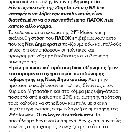
πρακτικών που πληγώνουν τη
Δημοκρατία
.
Εάν στις εκλογές της 25ης Ιουνίου η ΝΔ δεν
καταφέρει να λάβει την αυτοδυναμία, είναι
διατεθειμένη να συνεργασθεί με το ΠΑΣΟΚ ή με
κάποιο άλλο κόμμα;
ης
Το εκλογικό αποτέλεσμα της 21
Μαΐου και η
ακόλουθη στάση του
ΠΑΣΟΚ
επιβεβαιώνουν αυτό
που ως
Νέα Δημοκρατία
τονίζουμε εδώ και πολλούς
μήνες: ότι δεν υπάρχουν οι πολιτικές και
προγραμματικές προϋποθέσεις για κυβέρνηση
συνεργασίας.
Η μόνη ουσιαστική πρόταση διακυβέρνησης ήταν
και παραμένει ο σχηματισμός αυτοδύναμης
κυβέρνησης της Νέας Δημοκρατίας.
Αυτή την
πρόταση υπερψήφισαν οι πολίτες, δίνοντας στον
Κυριάκο Μητσοτάκη και στο κόμμα μας υψηλότερο
ποσοστό από εκείνο του 2019 και αυτή την πρόταση
τους καλούμε να στηρίξουν και πάλι, με ακόμη
μεγαλύτερη ένταση, στην εκλογική αναμέτρηση της
ης
25
Ιουνίου.
Οι εκλογές δεν τελείωσαν.
Το
αποτέλεσμα δεν είναι δεδομένο. Δεν χωρά, συνεπώς,
κανένας εφησυχασμός. Συνεχίζουμε ακόμα πιο