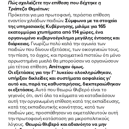
Πώς σχολιάζετε την επίθεση που δέχτηκε η
Τράπεζα Θεμάτων;
Πρόκειται για μια πρωτοφανή, τεράστια επίθεση
εναντίον χιλιάδων παιδιών.
Σύμφωνα με τα στοιχεία
της υπηρεσιακής Κυβέρνησης, μιλάμε για 165
εκατομμύρια χτυπήματα από 114 χώρες, ένα
οργανωμένο κυβερνοέγκλημα μεγάλης έντασης και
διάρκειας.
Γνωρίζω πολύ καλά την αγωνία των
παιδιών που δίνουν εξετάσεις, των οικογενειών τους,
την πίεση, το άγχος, και πραγματικά πιστεύω ότι μόνο
αρρωστημένα μυαλά θα μπορούσαν να οργανώσουν
μία τέτοια επίθεση.
Απέτυχαν όμως.
Οι εξετάσεις για την Γ’ λυκείου ολοκληρώθηκαν,
υπήρξαν δικλείδες και συστήματα ασφαλείας γι’
αυτό και, παρά τις καθυστερήσεις, διεκπεραιώθηκαν
οι εξετάσεις.
Αυτό που θεωρώ θλιβερό είναι το
γεγονός ότι, αντί όλα τα κόμματα να καταδικάσουν
αυτή την οργανωμένη επίθεση κατά της εκπαίδευσης,
κατά της εκπαιδευτικής κοινότητας, κατά των
παιδιών μας, προσπάθησαν να εκμεταλλευτούν αυτή
την πρωτοφανή κατάσταση για μικροπολιτικούς
λόγους.
Θεωρώ θλιβερό και αδιανόητο να μην