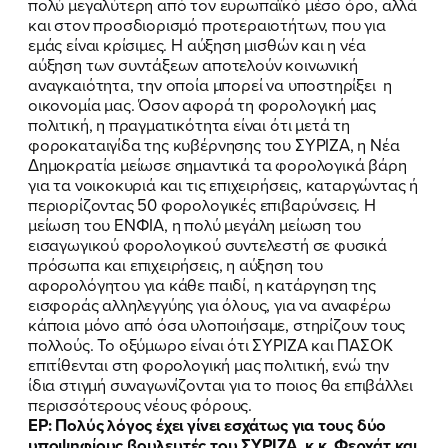
πολύ μεγαλύτερη από τον ευρωπαϊκό μέσο όρο, αλλά
και στον προσδιορισμό προτεραιοτήτων, που για
εμάς είναι κρίσιμες. Η αύξηση μισθών και η νέα
αύξηση των συντάξεων αποτελούν κοινωνική
αναγκαιότητα, την οποία μπορεί να υποστηρίξει η
οικονομία μας. Όσον αφορά τη φορολογική μας
πολιτική, η πραγματικότητα είναι ότι μετά τη
φοροκαταιγίδα της κυβέρνησης του ΣΥΡΙΖΑ, η Νέα
Δημοκρατία μείωσε σημαντικά τα φορολογικά βάρη
για τα νοικοκυριά και τις επιχειρήσεις, καταργώντας ή
περιορίζοντας 50 φορολογικές επιβαρύνσεις. Η
μείωση του ΕΝΦΙΑ, η πολύ μεγάλη μείωση του
εισαγωγικού φορολογικού συντελεστή σε φυσικά
πρόσωπα και επιχειρήσεις, η αύξηση του
αφορολόγητου για κάθε παιδί, η κατάργηση της
εισφοράς αλληλεγγύης για όλους, για να αναφέρω
κάποια μόνο από όσα υλοποιήσαμε, στηρίζουν τους
πολλούς. Το οξύμωρο είναι ότι ΣΥΡΙΖΑ και ΠΑΣΟΚ
επιτίθενται στη φορολογική μας πολιτική, ενώ την
ίδια στιγμή συναγωνίζονται για το ποιος θα επιβάλλει
περισσότερους νέους φόρους.
ΕΡ: Πολύς λόγος έχει γίνει εσχάτως για τους δύο
υποψηφίους βουλευτές του ΣΥΡΙΖΑ, κ.κ. Φερχάτ και