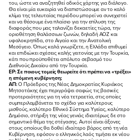
του, ώστε να αναζητηθεί οδικός χάρτης για διάλογο.
Θα είναι μία ευκαιρία να διαπιστώσουμε αν το καλό
κλίμα της τελευταίας περιόδου μπορεί να συνεχιστεί
και να θέσουμε ένα πλαίσιο για την επίλυση της
διαφοράς που μας ταλανίζει δεκαετίες τώρα, την
οριοθέτηση θαλάσσιων ζωνών, δηλαδή ΑΟΖ και
υφαλοκρηπίδα, στο Αιγαίο και την Ανατολική
Μεσόγειο. Όπως καλά γνωρίζετε, η Ελλάδα επιθυμεί
και επιδιώκει σχέσεις καλής γειτονίας με την Τουρκία,
κάτι που προϋποθέτει απόλυτο σεβασμό του
Διεθνούς Δικαίου από την Τουρκία.
ΕΡ: Σε ποιους τομείς θεωρείτε ότι πρέπει να «τρέξει»
η επόμενη κυβέρνηση;
ΑΠ:
Ο Πρόεδρος της Νέας Δημοκρατίας Κυριάκος
Μητσοτάκης έχει περιγράψει σαφώς τις βασικές
προτεραιότητες για τη νέα τετραετία, στις οποίες
συμπεριλαμβάνεται το σχέδιο για καλύτερους
μισθούς, καλύτερο Εθνικό Σύστημα Υγείας, καλύτερο
Δημόσιο, στήριξη της νέας γενιάς ιδιαιτέρως δε στο
σημαντικό θέμα της στέγασης. Αυτοί είναι άξονες
στους οποίους θα δοθεί ιδιαίτερο βάρος από τη νέα
Κυβέρνηση, εφόσον ο ελληνικός λαός τιμήσει εκ νέου