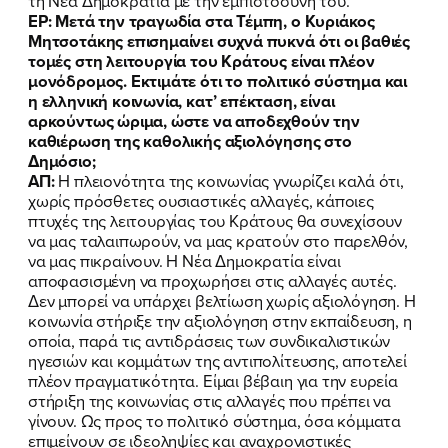
τη Νέα Δημοκρατία με την εμπιστοσύνη του.
ΕΡ: Μετά την τραγωδία στα Τέμπη, ο Κυριάκος
Μητσοτάκης επισημαίνει συχνά πυκνά ότι οι βαθιές
τομές στη λειτουργία του Κράτους είναι πλέον
μονόδρομος. Εκτιμάτε ότι το πολιτικό σύστημα και
η ελληνική κοινωνία, κατ’ επέκταση, είναι
αρκούντως ώριμα, ώστε να αποδεχθούν την
καθιέρωση της καθολικής αξιολόγησης στο
Δημόσιο;
ΑΠ:
Η πλειονότητα της κοινωνίας γνωρίζει καλά ότι,
χωρίς πρόσθετες ουσιαστικές αλλαγές, κάποιες
πτυχές της λειτουργίας του Κράτους θα συνεχίσουν
να μας ταλαιπωρούν, να μας κρατούν στο παρελθόν,
να μας πικραίνουν. Η Νέα Δημοκρατία είναι
αποφασισμένη να προχωρήσει στις αλλαγές αυτές.
Δεν μπορεί να υπάρχει βελτίωση χωρίς αξιολόγηση. Η
κοινωνία στήριξε την αξιολόγηση στην εκπαίδευση, η
οποία, παρά τις αντιδράσεις των συνδικαλιστικών
ηγεσιών και κομμάτων της αντιπολίτευσης, αποτελεί
πλέον πραγματικότητα. Είμαι βέβαιη για την ευρεία
στήριξη της κοινωνίας στις αλλαγές που πρέπει να
γίνουν. Ως προς το πολιτικό σύστημα, όσα κόμματα
επιμείνουν σε ιδεοληψίες και αναχρονιστικές