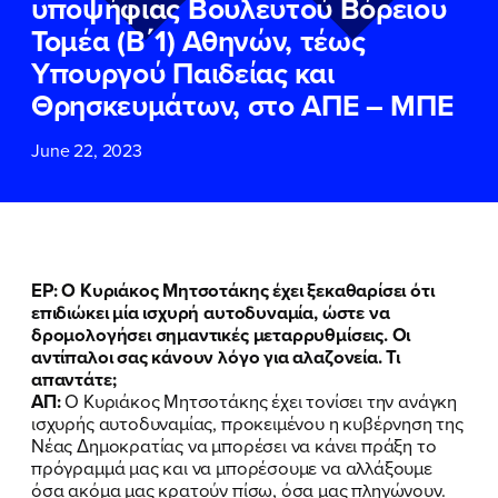
υποψήφιας Βουλευτού Βόρειου
ΕΠΙΘΕΤΟ
ΕΠΙΘΕΤΟ
*
*
Τομέα (Β΄1) Αθηνών, τέως
Υπουργού Παιδείας και
ΤΗΛΕΦΩΝΟ
ΤΗΛΕΦΩΝΟ
*
Θρησκευμάτων, στο ΑΠΕ – ΜΠΕ
June 22, 2023
EMAIL
EMAIL
*
*
Αποδέχομαι την
Αποδέχομαι την
Πολιτική
Πολιτική
Προστασίας Προσωπικών
Προστασίας Προσωπικών
Δεδομένων
Δεδομένων
και τους τους
και τους τους
Όρους
Όρους
ΕΡ: Ο Κυριάκος Μητσοτάκης έχει ξεκαθαρίσει ότι
Χρήσης
Χρήσης
του δικτυακού τόπου του
του δικτυακού τόπου του
επιδιώκει μία ισχυρή αυτοδυναμία, ώστε να
Πολιτικού Γραφείου της Βουλευτού
Πολιτικού Γραφείου της Βουλευτού
δρομολογήσει σημαντικές μεταρρυθμίσεις. Οι
Νίκης Κεραμέως
Νίκης Κεραμέως
αντίπαλοι σας κάνουν λόγο για αλαζονεία. Τι
απαντάτε;
ΑΠ:
Ο Κυριάκος Μητσοτάκης έχει τονίσει την ανάγκη
ΥΠΟΒΟΛΗ
ΥΠΟΒΟΛΗ
ισχυρής αυτοδυναμίας, προκειμένου η κυβέρνηση της
Νέας Δημοκρατίας να μπορέσει να κάνει πράξη το
πρόγραμμά μας και να μπορέσουμε να αλλάξουμε
όσα ακόμα μας κρατούν πίσω, όσα μας πληγώνουν.