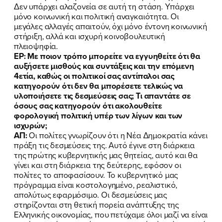
Δεν υπάρχει αλαζονεία σε αυτή τη στάση. Υπάρχει
μόνο κοινωνική και πολιτική αναγκαιότητα. Οι
μεγάλες αλλαγές απαιτούν, όχι μόνο έντονη κοινωνική
στήριξη, αλλά και ισχυρή κοινοβουλευτική
πλειοψηφία.
ΕΡ: Με ποιον τρόπο μπορείτε να εγγυηθείτε ότι θα
αυξήσετε μισθούς και συντάξεις και την επόμενη
4ετία, καθώς οι πολιτικοί σας αντίπαλοι σας
κατηγορούν ότι δεν θα μπορέσετε τελικώς να
υλοποιήσετε τις δεσμεύσεις σας; Τι απαντάτε σε
όσους σας κατηγορούν ότι ακολουθείτε
φορολογική πολιτική υπέρ των λίγων και των
ισχυρών;
ΑΠ:
Οι πολίτες γνωρίζουν ότι η Νέα Δημοκρατία κάνει
πράξη τις δεσμεύσεις της. Αυτό έγινε στη διάρκεια
της πρώτης κυβερνητικής μας θητείας, αυτό και θα
γίνει και στη διάρκεια της δεύτερης, εφόσον οι
πολίτες το αποφασίσουν. Το κυβερνητικό μας
πρόγραμμα είναι κοστολογημένο, ρεαλιστικό,
απολύτως εφαρμόσιμο. Οι δεσμεύσεις μας
στηρίζονται στη θετική πορεία ανάπτυξης της
Ελληνικής οικονομίας, που πετύχαμε όλοι μαζί να είναι