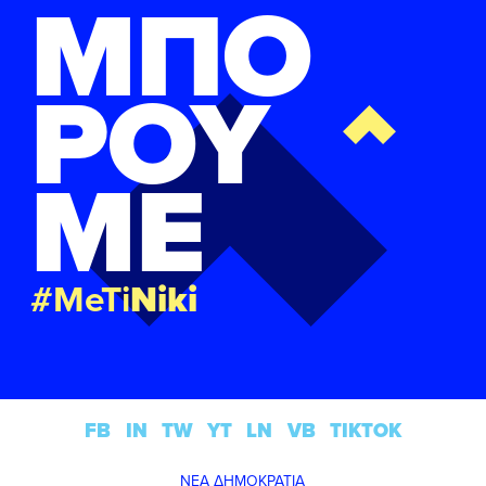
ΜΠΟ
ΡΟΥ
ΜΕ
#MeTi
Niki
FB
IN
TW
YT
LN
VB
TIKTOK
ΝΕΑ ΔΗΜΟΚΡΑΤΙΑ