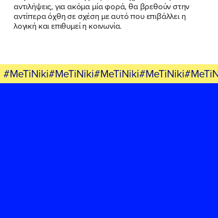
αντιλήψεις, για ακόμα μία φορά, θα βρεθούν στην
αντίπερα όχθη σε σχέση με αυτό που επιβάλλει η
λογική και επιθυμεί η κοινωνία.
#MeTiNiki#MeTiNiki#MeTiNiki#MeTiNiki#MeTiN