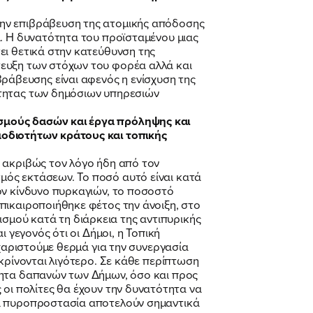
την επιβράβευση της ατομικής απόδοσης
α. Η δυνατότητα του προϊσταμένου μιας
ει θετικά στην κατεύθυνση της
τευξη των στόχων του φορέα αλλά και
άβευσης είναι αφενός η ενίσχυση της
ότητας των δημόσιων υπηρεσιών
ισμούς δασών και έργα πρόληψης και
μοδιοτήτων κράτους και τοπικής
 ακριβώς τον λόγο ήδη από τον
μός εκτάσεων. Το ποσό αυτό είναι κατά
ον κίνδυνο πυρκαγιών, το ποσοστό
πικαιροποιήθηκε φέτος την άνοιξη, στο
μού κατά τη διάρκεια της αντιπυρικής
 γεγονός ότι οι Δήμοι, η Τοπική
υχαριστούμε θερμά για την συνεργασία
κρίνονται λιγότερο. Σε κάθε περίπτωση
τητα δαπανών των Δήμων, όσο και προς
γές οι πολίτες θα έχουν την δυνατότητα να
αι πυροπροστασία αποτελούν σημαντικά