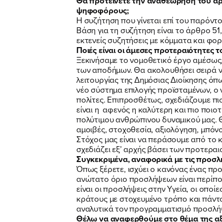
Θα προτείνετε την αναθεώρηση του άρθ
ψηφοφόρους;
Η συζήτηση που γίνεται επί του παρόντ
Βάση για τη συζήτηση είναι το άρθρο 51
εκτενείς συζητήσεις με κόμματα και φο
Ποιές είναι οι άμεσες προτεραιότητες 
Ξεκινήσαμε το νομοθετικό έργο αμέσως,
των αποδήμων. Θα ακολουθήσει σειρά ν
λειτουργίας της Δημόσιας Διοίκησης ό
νέο σύστημα επιλογής προϊσταμένων, ο ν
πολίτες. Επιπροσθέτως, σχεδιάζουμε πι
είναι η αφενός η καλύτερη και πιο ποιο
πολύτιμου ανθρώπινου δυναμικού μας. Θ
αμοιβές, στοχοθεσία, αξιολόγηση, μπόν
Στόχος μας είναι να περάσουμε από το κ
σχεδιάζει εξ’ αρχής βάσει των προτεραι
Συγκεκριμένα, αναφορικά με τις προσλή
Όπως ξέρετε, ισχύει ο κανόνας ένας πρ
ανώτατο όριο προσλήψεων είναι περίπο
είναι οι προσλήψεις στην Υγεία, οι οποί
κράτους με στοχευμένο τρόπο και πάντο
αναλυτικά τον προγραμματισμό προσλήψ
Θέλω να αναφερθούμε στο θέμα της αξι