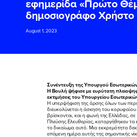
εφημερίδα «Πρώτο Θέμ
δημοσιογράφο Χρήστο
ΕΠΙΘΕΤΟ
ΕΠΙΘΕΤΟ
*
*
August 1, 2023
ΤΗΛΕΦΩΝΟ
ΤΗΛΕΦΩΝΟ
*
EMAIL
EMAIL
*
*
Συνέντευξη της Υπουργού Εσωτερικών
Η Βουλή ψήφισε με ευρύτατη πλειοψηφί
Αποδέχομαι τη
Αποδέχομαι τη
εκτιμήσεις του Υπουργείου Εσωτερικών
δικτυακού τόπο
δικτυακού τόπο
Η υπερψήφιση της άρσης όλων των περι
διευκολύνεται η άσκηση του κορυφαίου δ
βρίσκονται, και η φωνή της Ελλάδας, σ
Πλεύσης Ελευθερίας, καταργήθηκαν τα 
ΥΠΟΒΟΛΗ
ΥΠΟΒΟΛΗ
το δικαίωμα αυτό. Μια εκκρεμότητα δεκα
επόμενη ημέρα αυτής της σημαντικής νί