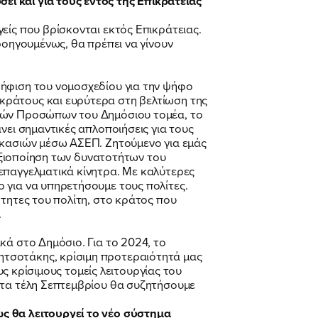
ι και για τους εντός της Επικράτειας
είς που βρίσκονται εκτός Επικράτειας.
ροηγουμένως, θα πρέπει να γίνουν
ψήφιση του νομοσχεδίου για την ψήφο
κράτους και ευρύτερα στη βελτίωση της
ικών Προσώπων του Δημόσιου τομέα, το
νει σημαντικές απλοποιήσεις για τους
ικασιών μέσω ΑΣΕΠ. Ζητούμενο για εμάς
 αξιοποίηση των δυνατοτήτων του
επαγγελματικά κίνητρα. Με καλύτερες
 για να υπηρετήσουμε τους πολίτες.
ότητες του πολίτη, στο κράτος που
η.
κά στο Δημόσιο. Για το 2024, το
ητσοτάκης, κρίσιμη προτεραιότητά μας
υς κρίσιμους τομείς λειτουργίας του
Στα τέλη Σεπτεμβρίου θα συζητήσουμε
ς θα λειτουργεί το νέο σύστημα