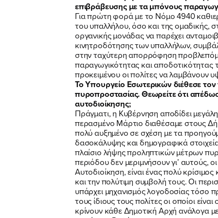
επιβράβευσης με τα μπόνους παραγωγ
Για πρώτη φορά με το Νόμο 4940 καθιε
του υπαλλήλου, όσο και της ομαδικής, 
οργανικής μονάδας να παρέχει ανταμοιβ
κινητροδότησης των υπαλλήλων, συμβάλ
στην ταχύτερη απορρόφηση προβλεπόμεν
παραγωγικότητας και αποδοτικότητας τ
προκειμένου οι πολίτες να λαμβάνουν υ
Το Υπουργείο Εσωτερικών διέθεσε τον
πυροπροστασίας. Θεωρείτε ότι απέδωσε
αυτοδιοίκησης;
Πράγματι, η Κυβέρνηση αποδίδει μεγάλη
περασμένο Μάρτιο διαθέσαμε στους Δήμ
πολύ αυξημένο σε σχέση με τα προηγούμ
δασοκάλυψης και δημογραφικά στοιχεία.
πλαίσιο λήψης προληπτικών μέτρων πυρ
περιόδου δεν μεριμνήσουν γι’ αυτούς, οι
Αυτοδιοίκηση, είναι ένας πολύ κρίσιμος
και την πολύτιμη συμβολή τους. Οι περι
υπάρχει μηχανισμός λογοδοσίας τόσο π
τους ίδιους τους πολίτες οι οποίοι είναι
κρίνουν κάθε Δημοτική Αρχή ανάλογα μ