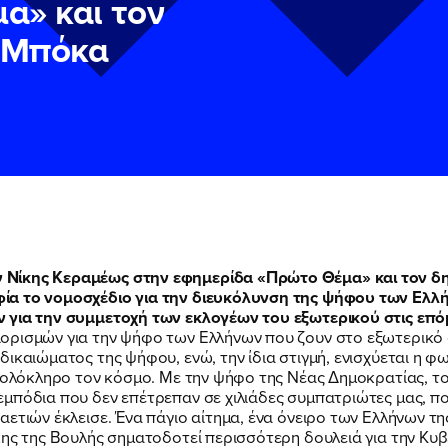
α» και τον
 Μπόκα
 Νίκης Κεραμέως στην εφημερίδα «Πρώτο Θέμα» και τον 
α το νομοσχέδιο για την διευκόλυνση της ψήφου των Ελλήνω
ν
ν
Πολιτική Προστασίας Προσωπικών Δεδομένων
Πολιτική Προστασίας Προσωπικών Δεδομένων
και τους του
και τους του
 για την συμμετοχή των εκλογέων του εξωτερικού στις επό
υ του Πολιτικού Γραφείου της Βουλευτού Νίκης Κεραμέως
υ του Πολιτικού Γραφείου της Βουλευτού Νίκης Κεραμέως
ορισμών για την ψήφο των Ελλήνων που ζουν στο εξωτερικό
ικαιώματος της ψήφου, ενώ, την ίδια στιγμή, ενισχύεται η φ
ε ολόκληρο τον κόσμο. Με την ψήφο της Νέας Δημοκρατίας, τ
εμπόδια που δεν επέτρεπαν σε χιλιάδες συμπατριώτες μας, π
ετιών έκλεισε. Ένα πάγιο αίτημα, ένα όνειρο των Ελλήνων τη
κης της Βουλής σηματοδοτεί περισσότερη δουλειά για την Κυ