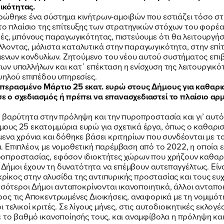
ικότητας.
ρώθηκε ένα σύστημα κινήτρων-αμοιβών που εστιάζει τόσο σ
στο πλαίσιο της επίτευξης των στρατηγικών στόχων του φορέ
ές, μπόνους παραγωγικότητας, πιστεύουμε ότι θα λειτουργήσ
λοντας, μάλιστα καταλυτικά στην παραγωγικότητα, στην επί
ων κονδυλίων. Ζητούμενο του νέου αυτού συστήματος επιβρ
ων υπαλλήλων και κατ΄ επέκταση η ενίσχυση της λειτουργικ
ψηλού επιπέδου υπηρεσίες.
 περασμένο Μάρτιο 25 εκατ. ευρώ στους Δήμους για καθαρ
 ο σχεδιασμός ή πρέπει να επανασχεδιαστεί το πλαίσιο αρ
 βαρύτητα στην πρόληψη και την πυροπροστασία και γι’ αυτό
ους 25 εκατομμύρια ευρώ για σχετικά έργα, όπως ο καθαρισ
ενα χρόνια και δόθηκε βάσει κριτηρίων που συνδέονται με τ
 Επιπλέον, με νομοθετική παρέμβαση από το 2022, η οποία ε
οπροστασίας, εφόσον ιδιοκτήτες χώρων που χρήζουν καθαρισ
 Δήμοι έχουν τη δυνατότητα να επέμβουν αυτεπαγγέλτως. Είναι
 κρίκος στην αλυσίδα της αντιπυρικής προστασίας και τους ε
σσότεροι Δήμοι ανταποκρίνονται ικανοποιητικά, άλλοι ανταπο
ρος τις Αποκεντρωμένες Διοικήσεις, αναφορικά με τη νομιμό
 οι τελικοί κριτές. Σε λίγους μήνες, στις αυτοδιοικητικές εκλο
ε το βαθμό ικανοποίησής τους, και αναμφίβολα η πρόληψη κ