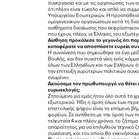
συνεργασία και με τις οργανώσεις των α
ότι πλέον είναι εύκολο και απλό να συμ
Υπουργείου Εσωτερικών. Η προσπάθειά μ
ομογενειακών οργανώσεων κατά τη διαδ
αισθήματα δικαίωσης που εκφράστηκαν 
που έχουν, πλέον, οι Έλληνες του εξωτε
Αίσθηση προκάλεσε το γεγονός ότι πα
καταφέρατε να αποσπάσετε ευρεία συναί
Η συναίνεση που σημειώθηκε σε ένα μείζ
Βουλής, και δεν συνιστά νίκη ενός κόμμα
όλων των Ελληνίδων και των Ελλήνων, όπ
την επίτευξη ευρύτερων πολιτικών συν
ενωμένοι.
Ακούσαμε τον πρωθυπουργό να θέτει ως
ευρωεκλογές;
Ζητούμενο για εμάς ήταν όλο αυτά τα χ
εξωτερικού. Ήδη η άρση όλων των περιο
επιστολικής ψήφου είναι το επόμενο βή
φορέων. Σε αντίθεση με την άρση των π
τελευταία 4 και πλέον χρόνια, το ζήτημα
απαραίτητος για να επιλυθούν τεχνικά ζ
συναίνεση, και τον οποίο θα εκκινήσουμ