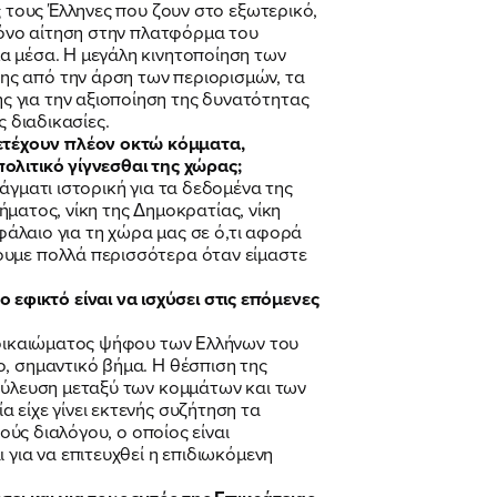
ς τους Έλληνες που ζουν στο εξωτερικό,
 μόνο αίτηση στην πλατφόρμα του
α μέσα. Η μεγάλη κινητοποίηση των
ης από την άρση των περιορισμών, τα
 για την αξιοποίηση της δυνατότητας
ς διαδικασίες.
ετέχουν πλέον οκτώ κόμματα,
ολιτικό γίγνεσθαι της χώρας;
άγματι ιστορική για τα δεδομένα της
τήματος, νίκη της Δημοκρατίας, νίκη
φάλαιο για τη χώρα μας σε ό,τι αφορά
ουμε πολλά περισσότερα όταν είμαστε
φικτό είναι να ισχύσει στις επόμενες
υ δικαιώματος ψήφου των Ελλήνων του
, σημαντικό βήμα. Η θέσπιση της
βούλευση μεταξύ των κομμάτων και των
 είχε γίνει εκτενής συζήτηση τα
ούς διαλόγου, ο οποίος είναι
 για να επιτευχθεί η επιδιωκόμενη