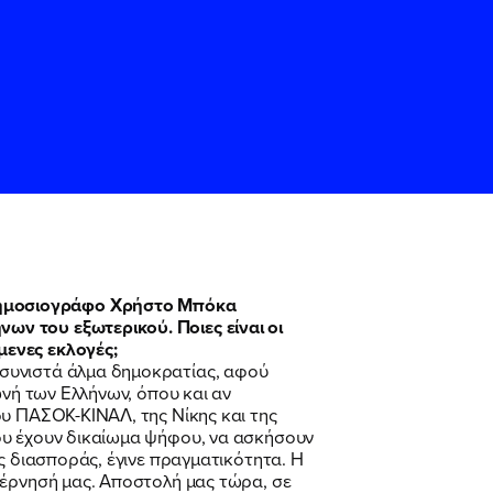
δημοσιογράφο Χρήστο Μπόκα
ν του εξωτερικού. Ποιες είναι οι
ς
ς
Όρους Χρήσης
Όρους Χρήσης
του
του
μενες εκλογές;
 συνιστά άλμα δημοκρατίας, αφού
ωνή των Ελλήνων, όπου και αν
ου ΠΑΣΟΚ-ΚΙΝΑΛ, της Νίκης και της
ου έχουν δικαίωμα ψήφου, να ασκήσουν
ς διασποράς, έγινε πραγματικότητα. Η
βέρνησή μας. Αποστολή μας τώρα, σε