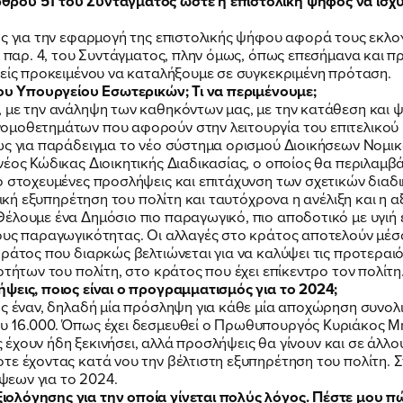
ρου 51 του Συντάγματος ώστε η επιστολική ψήφος να ισχύσε
ΕΡΓΟ
ος για την εφαρμογή της επιστολικής ψήφου αφορά τους εκλογ
, παρ. 4, του Συντάγματος, πλην όμως, όπως επεσήμανα και π
ρείς προκειμένου να καταλήξουμε σε συγκεκριμένη πρόταση.
ΕΚΔΗΛΩΣΕΙΣ
του Υπουργείου Εσωτερικών; Τι να περιμένουμε;
 με την ανάληψη των καθηκόντων μας, με την κατάθεση και 
ομοθετημάτων που αφορούν στην λειτουργία του επιτελικού 
ΝΕΑ
πως για παράδειγμα το νέο σύστημα ορισμού Διοικήσεων Νομ
έος Κώδικας Διοικητικής Διαδικασίας, ο οποίος θα περιλαμβά
ο στοχευμένες προσλήψεις και επιτάχυνση των σχετικών διαδ
τική εξυπηρέτηση του πολίτη και ταυτόχρονα η ανέλιξη και η
ΕΛΑ ΚΙ ΕΣΥ
έλουμε ένα Δημόσιο πιο παραγωγικό, πιο αποδοτικό με υγιή 
ους παραγωγικότητας. Οι αλλαγές στο κράτος αποτελούν μέσο
ράτος που διαρκώς βελτιώνεται για να καλύψει τις προτεραι
οτήτων του πολίτη, στο κράτος που έχει επίκεντρο τον πολίτ
ψεις, ποιος είναι ο προγραμματισμός για το 2024;
ος έναν, δηλαδή μία πρόσληψη για κάθε μία αποχώρηση συνολι
υ 16.000. Όπως έχει δεσμευθεί ο Πρωθυπουργός Κυριάκος Μ
ες έχουν ήδη ξεκινήσει, αλλά προσλήψεις θα γίνουν και σε άλλο
FB
IN
TW
YT
LN
VB
TIKTOK
τε έχοντας κατά νου την βέλτιστη εξυπηρέτηση του πολίτη. 
εων για το 2024.
ολόγησης για την οποία γίνεται πολύς λόγος. Πέστε μου πώ