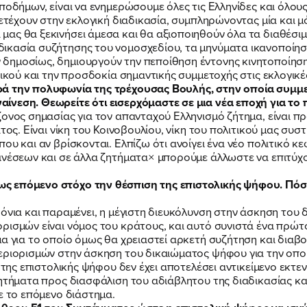
ποδήμων, είναι να ενημερώσουμε όλες τις Ελληνίδες και όλου
μετέχουν στην εκλογική διαδικασία, συμπληρώνοντας μία και
ας θα ξεκινήσει άμεσα και θα αξιοποιηθούν όλα τα διαθέσιμ
ικασία συζήτησης του νομοσχεδίου, τα μηνύματα ικανοποίησ
δημοσίως, δημιουργούν την πεποίθηση έντονης κινητοποίησης
ρικού και την προσδοκία σημαντικής συμμετοχής στις εκλογικέ
ρά την πολυφωνία της τρέχουσας Βουλής, στην οποία συμμ
νεση. Θεωρείτε ότι εισερχόμαστε σε μια νέα εποχή για το π
ονος σημασίας για τον απανταχού Ελληνισμό ζήτημα, είναι πρ
τος. Είναι νίκη του Κοινοβουλίου, νίκη του πολιτικού μας συσ
ου και αν βρίσκονται. Ελπίζω ότι ανοίγει ένα νέο πολιτικό κε
αινέσεων και σε άλλα ζητήματα× μπορούμε άλλωστε να επιτύχ
 επόμενο στόχο την θέσπιση της επιστολικής ψήφου. Πόσο ε
ρόνια και παραμένει, η μέγιστη διευκόλυνση στην άσκηση το
ρισμών είναι νόμος του κράτους, και αυτό συνιστά ένα πρώτο
μα για το οποίο όμως θα χρειαστεί αρκετή συζήτηση και δια
εριορισμών στην άσκηση του δικαιώματος ψήφου για την οποία
ΠΟΙΑ ΕΙΜΑΙ
 της επιστολικής ψήφου δεν έχει αποτελέσει αντικείμενο εκτεν
ητήματα προς διασφάλιση του αδιάβλητου της διαδικασίας και
ε το επόμενο διάστημα.