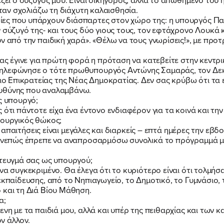
όταν σχολιάζω τη διάχυτη καλαισθησία.
ες που υπάρχουν διάσπαρτες στον χώρο της: η υπουργός Παι
ν σύζυγό της- και τους δύο γιους τους, τον εφτάχρονο Λουκά
ν από την παιδική χαρά». «Θέλω να τους γνωρίσεις!», με προ
σας έγινε για πρώτη φορά η πρόταση να κατεβείτε στην κεντρι
τηλεφώνησε ο τότε πρωθυπουργός Αντώνης Σαμαράς, τον Δεκέ
Επικρατείας της Νέας Δημοκρατίας. Δεν σας κρύβω ότι τα έχ
ευθύνης που αναλαμβάνω.
ς υπουργό;
ότι πάντοτε είχα ένα έντονο ενδιαφέρον για τα κοινά και την 
πουργικός θώκος;
 οι απαιτήσεις είναι μεγάλες και διαρκείς – επτά ημέρες την ε
 Συνεπώς έπρεπε να αναπροσαρμόσω συνολικά το πρόγραμμά μ
ίτευγμά σας ως υπουργού;
να συγκεκριμένο. Θα έλεγα ότι το κυριότερο είναι ότι τολμή
εκπαίδευσης, από το Νηπιαγωγείο, το Δημοτικό, το Γυμνάσιο, 
 και τη Διά Βίου Μάθηση.
α;
μενη με τα παιδιά μου, αλλά και υπέρ της πειθαρχίας και τ
ον άλλον.