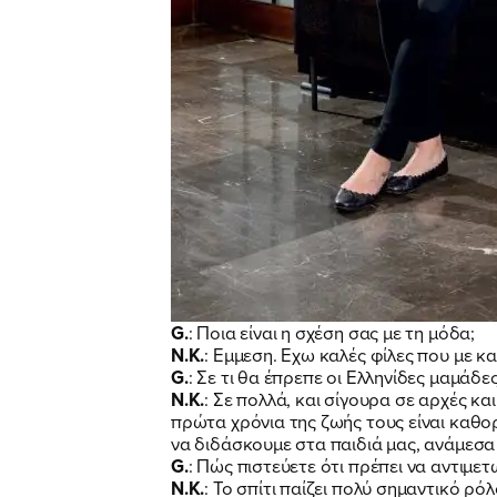
G.
: Ποια είναι η σχέση σας με τη μόδα;
Ν.Κ.
: Εμμεση. Εχω καλές φίλες που με 
G.
: Σε τι θα έπρεπε οι Ελληνίδες μαμάδε
Ν.Κ.
: Σε πολλά, και σίγουρα σε αρχές κ
πρώτα χρόνια της ζωής τους είναι καθορι
να διδάσκουμε στα παιδιά μας, ανάμεσα
G.
: Πώς πιστεύετε ότι πρέπει να αντιμετ
Ν.Κ.
: Το σπίτι παίζει πολύ σημαντικό ρ