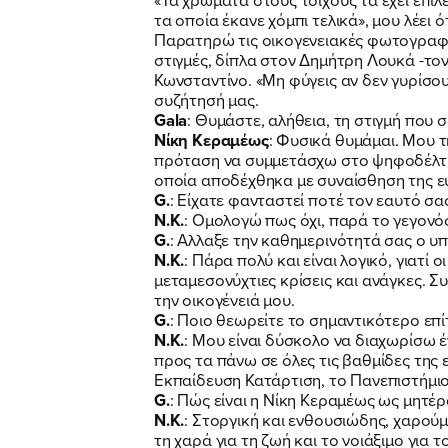
τα οποία έκανε χόμπι τελικά», μου λέει 
Παρατηρώ τις οικογενειακές φωτογραφί
στιγμές, δίπλα στον Δημήτρη Λουκά -το
Κωνσταντίνο. «Μη φύγεις αν δεν γυρίσου
συζήτησή μας.
Gala
: Θυμάστε, αλήθεια, τη στιγμή που 
Νίκη Κεραμέως
: Φυσικά θυμάμαι. Μου 
πρόταση να συμμετάσχω στο ψηφοδέλτιο 
οποία αποδέχθηκα με συναίσθηση της 
G.
: Είχατε φανταστεί ποτέ τον εαυτό σα
Ν.Κ.
: Ομολογώ πως όχι, παρά το γεγονός 
G.
: Αλλαξε την καθημερινότητά σας ο υ
Ν.Κ.
: Πάρα πολύ και είναι λογικό, γιατί
μεταμεσονύχτιες κρίσεις και ανάγκες.
την οικογένειά μου.
G.
: Ποιο θεωρείτε το σημαντικότερο επ
Ν.Κ.
: Μου είναι δύσκολο να διαχωρίσω έ
προς τα πάνω σε όλες τις βαθμίδες της 
Εκπαίδευση Κατάρτιση, το Πανεπιστήμιο
G.
: Πώς είναι η Νίκη Κεραμέως ως μητέρ
Ν.Κ.
: Στοργική και ενθουσιώδης, χαρού
τη χαρά για τη ζωή και το νοιάξιμο για τ