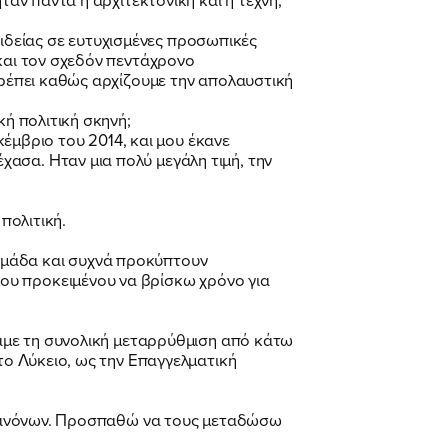
δείας σε ευτυχισμένες προσωπικές
 και τον σχεδόν πεντάχρονο
τρέπει καθώς αρχίζουμε την απολαυστική
κή πολιτική σκηνή;
μβριο του 2014, και μου έκανε
ασα. Ηταν μια πολύ μεγάλη τιμή, την
πολιτική.
βδομάδα και συχνά προκύπτουν
ου προκειμένου να βρίσκω χρόνο για
σαμε τη συνολική μεταρρύθμιση από κάτω
το Λύκειο, ως την Επαγγελματική
ων κανόνων. Προσπαθώ να τους μεταδώσω