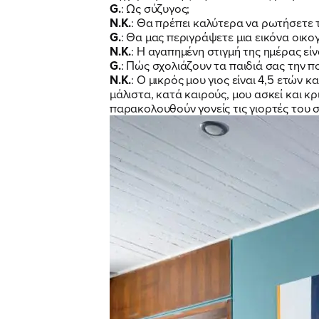
G.
: Ως σύζυγος;
Ν.Κ.
: Θα πρέπει καλύτερα να ρωτήσετε 
G.
: Θα μας περιγράψετε μια εικόνα οικογ
Ν.Κ.
: Η αγαπημένη στιγμή της ημέρας εί
G.
: Πώς σχολιάζουν τα παιδιά σας την πο
Ν.Κ.
: Ο μικρός μου γιος είναι 4,5 ετών κ
μάλιστα, κατά καιρούς, μου ασκεί και κ
παρακολουθούν γονείς τις γιορτές του 