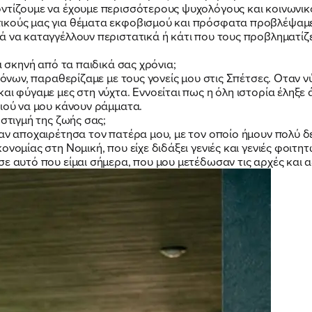
ντίζουμε να έχουμε περισσότερους ψυχολόγους και κοινωνικο
ικούς μας για θέματα εκφοβισμού και πρόσφατα προβλέψαμε
ά να καταγγέλλουν περιστατικά ή κάτι που τους προβληματίζε
α σκηνή από τα παιδικά σας χρόνια;
χρόνων, παραθερίζαμε με τους γονείς μου στις Σπέτσες. Οταν ν
και φύγαμε μες στη νύχτα. Εννοείται πως η όλη ιστορία έληξ
σιού να μου κάνουν ράμματα.
 στιγμή της ζωής σας;
αν αποχαιρέτησα τον πατέρα μου, με τον οποίο ήμουν πολύ δε
νομίας στη Νομική, που είχε διδάξει γενιές και γενιές φοιτη
ε αυτό που είμαι σήμερα, που μου μετέδωσαν τις αρχές και α