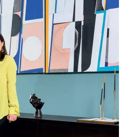
ΝΕΑ
ΕΛΑ ΚΙ ΕΣΥ
FB
IN
TW
YT
LN
VB
TIKTOK