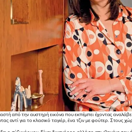
αστή από την αυστηρή εικόνα που εκπέμπει έχοντας αναλάβε
ς αντί για το κλασικό ταγιέρ, ένα τζιν με φούτερ. Στους χώρ
ξει ο σύζυγός μου. Είναι δικηγόρος, αλλά το απωθημένο του ή