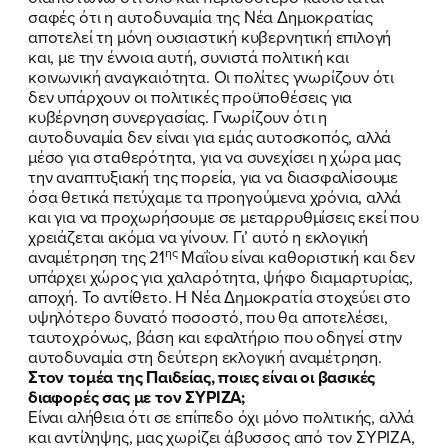
σαφές ότι η αυτοδυναμία της Νέα Δημοκρατίας
αποτελεί τη μόνη ουσιαστική κυβερνητική επιλογή
και, με την έννοια αυτή, συνιστά πολιτική και
κοινωνική αναγκαιότητα. Οι πολίτες γνωρίζουν ότι
δεν υπάρχουν οι πολιτικές προϋποθέσεις για
κυβέρνηση συνεργασίας. Γνωρίζουν ότι η
αυτοδυναμία δεν είναι για εμάς αυτοσκοπός, αλλά
μέσο για σταθερότητα, για να συνεχίσει η χώρα μας
την αναπτυξιακή της πορεία, για να διασφαλίσουμε
όσα θετικά πετύχαμε τα προηγούμενα χρόνια, αλλά
και για να προχωρήσουμε σε μεταρρυθμίσεις εκεί που
χρειάζεται ακόμα να γίνουν. Γι’ αυτό η εκλογική
ης
αναμέτρηση της 21
Μαΐου είναι καθοριστική και δεν
υπάρχει χώρος για χαλαρότητα, ψήφο διαμαρτυρίας,
αποχή. Το αντίθετο. Η Νέα Δημοκρατία στοχεύει στο
υψηλότερο δυνατό ποσοστό, που θα αποτελέσει,
ταυτοχρόνως, βάση και εφαλτήριο που οδηγεί στην
αυτοδυναμία στη δεύτερη εκλογική αναμέτρηση.
Στον τομέα της Παιδείας, ποιες είναι οι βασικές
διαφορές σας με τον ΣΥΡΙΖΑ;
Είναι αλήθεια ότι σε επίπεδο όχι μόνο πολιτικής, αλλά
και αντίληψης, μας χωρίζει άβυσσος από τον ΣΥΡΙΖΑ,