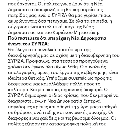
που έρχονται. Οι πολίτες γνωρίζουν ότι η Νέα
Δημοκρατία διασφαλίζει τη θετική πορεία της
πατρίδας μας, ενώ ο ΣΥΡΙΖΑ θα μας γυρίσει πίσω,
ακυρώνοντας όσα πετύχαμε. Σε όλα τα επίπεδα, η
σύγκριση είναι καταλυτική υπέρ της Νέας
Δημοκρατίας και του Κυριάκου Μητσοτάκη.
Πού πιστεύετε ότι υπερέχει η Νέα Δημοκρατία
έναντι του ΣΥΡΙΖΑ;
Θα έλεγα στο συνολικό αποτύπωμα της
διακυβέρνησής μας σε σχέση με τη διακυβέρνηση του
ΣΥΡΙΖΑ. Προφανώς, στα τέσσερα προηγούμενα
χρόνια δεν έγιναν όλα δίχως λάθη. Ο συνολικός
απολογισμός, όμως, του έργου της κυβέρνησης, είναι
ιδιαίτερα θετικός. Υπήρξαμε συνεπείς ως προς τις
δεσμεύσεις μας και αλλάξαμε πολλά προς το
καλύτερο. Και μία ακόμα, σημαντική διαφορά. Ο
ΣΥΡΙΖΑ δημιουργεί ο ίδιος κρίσεις, που δεν μπορεί να
διαχειριστεί, ενώ η Νέα Δημοκρατία ξεπερνά
παγκόσμιες κρίσεις και οδηγεί τη χώρα μας σταθερά
σε δρόμους ανάπτυξης και κοινωνικής συνοχής. Οι
διαφορές είναι χαώδεις και τις βιώσαμε όλοι μας. Οι
πολίτες έζησαν την καταστροφική πολιτική του