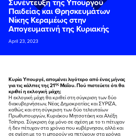
Συνέντευξη της Υπουργού
ΕΠΙΘΕΤΟ
ΕΠΙΘΕΤΟ
*
*
Παιδείας και Θρησκευμάτων
Νίκης Κεραμέως στην
ΤΗΛΕΦΩΝΟ
ΤΗΛΕΦΩΝΟ
*
Απογευματινή της Κυριακής
April 23, 2023
EMAIL
EMAIL
*
*
Αποδέχομαι την
Αποδέχομαι την
Πολιτική
Πολιτική
Προστασίας Προσωπικών
Προστασίας Προσωπικών
Δεδομένων
Δεδομένων
και τους τους
και τους τους
Όρους
Όρους
Κυρία Υπουργέ, απομένει λιγότερο από ένας μήνας
Χρήσης
Χρήσης
του δικτυακού τόπου του
του δικτυακού τόπου του
ης
για τις κάλπες της 21
Μαΐου. Πού πιστεύετε ότι θα
Πολιτικού Γραφείου της Βουλευτού
Πολιτικού Γραφείου της Βουλευτού
κριθεί η εκλογική μάχη;
Νίκης Κεραμέως
Νίκης Κεραμέως
Η εκλογική μάχη θα κριθεί στη σύγκριση των δύο
διακυβερνήσεων, Νέας Δημοκρατίας και ΣΥΡΙΖΑ,
καθώς και στη σύγκριση των δύο τελευταίων
ΥΠΟΒΟΛΗ
ΥΠΟΒΟΛΗ
Πρωθυπουργών, Κυριάκου Μητσοτάκη και Αλέξη
Τσίπρα. Σύγκριση όχι μόνο σε σχέση με το τι πέτυχαν
ή δεν πέτυχαν στα χρόνια που κυβέρνησαν, αλλά και
σε σχέση με το τι μπορούν να πετύχουν στα χρόνια