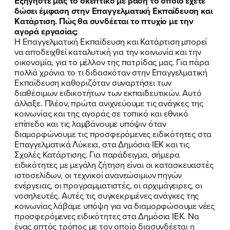
Εξηγήστε μας το σκεπτικό με βάση το οποίο έχετε
δώσει έμφαση στην Επαγγελματική Εκπαίδευση και
Κατάρτιση. Πώς θα συνδέεται το πτυχίο με την
αγορά εργασίας;
Η Επαγγελματική Εκπαίδευση και Κατάρτιση μπορεί
να αποδειχθεί καταλυτική για την κοινωνία και την
οικονομία, για το μέλλον της πατρίδας μας. Για πάρα
πολλά χρόνια το τι διδασκόταν στην Επαγγελματική
Εκπαίδευση καθοριζόταν συναρτήσει των
διαθέσιμων ειδικοτήτων των εκπαιδευτικών. Αυτό
άλλαξε. Πλέον, πρώτα ανιχνεύουμε τις ανάγκες της
κοινωνίας και της αγοράς σε τοπικό και εθνικό
επίπεδο και τις λαμβάνουμε υπόψιν όταν
διαμορφώνουμε τις προσφερόμενες ειδικότητες στα
Επαγγελματικά Λύκεια, στα Δημόσια ΙΕΚ και τις
Σχολές Κατάρτισης. Για παράδειγμα, σήμερα
ειδικότητες με μεγάλη ζήτηση είναι οι κατασκευαστές
ιστοσελίδων, οι τεχνικοί ανανεώσιμων πηγών
ενέργειας, οι προγραμματιστές, οι αρχιμάγειρες, οι
νοσηλευτές. Αυτές τις συγκεκριμένες ανάγκες της
κοινωνίας λάβαμε υπόψη για να διαμορφώσουμε νέες
προσφερόμενες ειδικότητες στα Δημόσια ΙΕΚ. Να
ένας απτός τρόπος με τον οποίο διασυνδέεται η