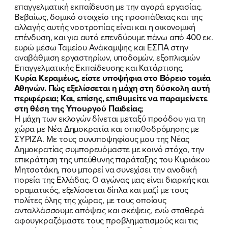
επαγγελματική εκπαίδευση με την αγορά εργασίας.
Βεβαίως, δομικό στοιχείο της προσπάθειας και της
αλλαγής αυτής νοοτροπίας είναι και η οικονομική
επένδυση, και για αυτό επενδύουμε πάνω από 400 εκ.
ευρώ μέσω Ταμείου Ανάκαμψης και ΕΣΠΑ στην
αναβάθμιση εργαστηρίων, υποδομών, εξοπλισμών
Επαγγελματικής Εκπαίδευσης και Κατάρτισης.
Κυρία Κεραμέως, είστε υποψήφια στο Βόρειο τομέα
Αθηνών. Πώς εξελίσσεται η μάχη στη δύσκολη αυτή
περιφέρεια; Και, επίσης, επιθυμείτε να παραμείνετε
στη θέση της Υπουργού Παιδείας;
Η μάχη των εκλογών δίνεται μεταξύ προόδου για τη
χώρα με Νέα Δημοκρατία και οπισθοδρόμησης με
ΣΥΡΙΖΑ. Με τους συνυποψηφίους μου της Νέας
Δημοκρατίας συμπορευόμαστε με κοινό στόχο, την
επικράτηση της υπεύθυνης παράταξης του Κυριάκου
Μητσοτάκη, που μπορεί να συνεχίσει την ανοδική
πορεία της Ελλάδας. Ο αγώνας μας είναι διαρκής και
οραματικός, εξελίσσεται δίπλα και μαζί με τους
πολίτες όλης της χώρας, με τους οποίους
ανταλλάσσουμε απόψεις και σκέψεις, ενώ σταθερά
αφουγκραζόμαστε τους προβληματισμούς και τις