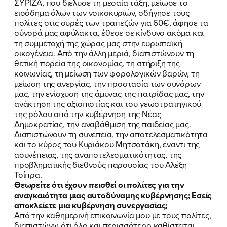
ΣΥΡΙΖΑ, που διέλυσε τη μεσαία τάξη, μείωσε το
εισόδημα όλων των νοικοκυριών, οδήγησε τους
πολίτες στις ουρές των τραπεζών για 60€, άφησε τα
σύνορά μας αφύλακτα, έθεσε σε κίνδυνο ακόμα και
τη συμμετοχή της χώρας μας στην ευρωπαϊκή
οικογένεια. Από την άλλη μεριά, διαπιστώνουν τη
θετική πορεία της οικονομίας, τη στήριξη της
κοινωνίας, τη μείωση των φορολογικών βαρών, τη
μείωση της ανεργίας, την προστασία των συνόρων
μας, την ενίσχυση της άμυνας της πατρίδας μας, την
ανάκτηση της αξιοπιστίας και του γεωστρατηγικού
της ρόλου από την κυβέρνηση της Νέας
Δημοκρατίας, την αναβάθμιση της παιδείας μας.
Διαπιστώνουν τη συνέπεια, την αποτελεσματικότητα
και το κύρος του Κυριάκου Μητσοτάκη, έναντι της
ασυνέπειας, της αναποτελεσματικότητας, της
προβληματικής διεθνούς παρουσίας του Αλέξη
Τσίπρα.
Θεωρείτε ότι έχουν πεισθεί οι πολίτες για την
αναγκαιότητα μιας αυτοδύναμης κυβέρνησης; Εσείς
αποκλείετε μια κυβέρνηση συνεργασίας;
Από την καθημερινή επικοινωνία μου με τους πολίτες,
διαπιστώνω ότι όλο και περισσότερο καθίσταται