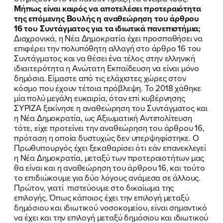
Μήπως είναι καιρός να αποτελέσει προτεραιότητα
της επόμενης Βουλής η αναθεώρηση του άρθρου
16 του Συντάγματος για τα ιδιωτικά πανεπιστήμια;
Διαχρονικά, η Νέα Δημοκρατία έχει προσπαθήσει να
επιφέρει την πολυπόθητη αλλαγή στο άρθρο 16 του
Συντάγματος και να θέσει ένα τέλος στην ελληνική
ιδιαιτερότητα η Ανώτατη Εκπαίδευση να είναι μόνο
δημόσια. Είμαστε από τις ελάχιστες χώρες στον
κόσμο που έχουν τέτοια πρόβλεψη. Το 2018 χάθηκε
μία πολύ μεγάλη ευκαιρία, όταν επί κυβέρνησης
ΣΥΡΙΖΑ ξεκίνησε η αναθεώρηση του Συντάγματος και
η Νέα Δημοκρατία, ως Αξιωματική Αντιπολίτευση
τότε, είχε προτείνει την αναθεώρηση του άρθρου 16,
πρόταση η οποία δυστυχώς δεν υπερψηφίστηκε. Ο
Πρωθυπουργός έχει ξεκαθαρίσει ότι εάν επανεκλεγεί
η Νέα Δημοκρατία, μεταξύ των προτεραιοτήτων μας
θα είναι και η αναθεώρηση του άρθρου 16, και τούτο
το επιδιώκουμε για δύο λόγους ανάμεσα σε άλλους.
Πρώτον, γιατί πιστεύουμε στο δικαίωμα της
επιλογής. Όπως κάποιος έχει την επιλογή μεταξύ
δημόσιου και ιδιωτικού νοσοκομείου, είναι σημαντικό
να έχει και την επιλογή μεταξύ δημόσιου και ιδιωτικού