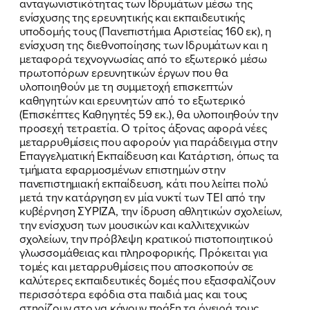
ανταγωνιστικότητας των Ιδρυμάτων μέσω της
ενίσχυσης της ερευνητικής και εκπαιδευτικής
υποδομής τους (Πανεπιστήμια Αριστείας 160 εκ), η
ενίσχυση της διεθνοποίησης των Ιδρυμάτων και η
μεταφορά τεχνογνωσίας από το εξωτερικό μέσω
FB
IN
TW
YT
LN
VB
TIKTOK
πρωτοπόρων ερευνητικών έργων που θα
υλοποιηθούν με τη συμμετοχή επισκεπτών
καθηγητών και ερευνητών από το εξωτερικό
(Επισκέπτες Καθηγητές 59 εκ.), θα υλοποιηθούν την
προσεχή τετραετία. Ο τρίτος άξονας αφορά νέες
μεταρρυθμίσεις που αφορούν για παράδειγμα στην
Επαγγελματική Εκπαίδευση και Κατάρτιση, όπως τα
τμήματα εφαρμοσμένων επιστημών στην
πανεπιστημιακή εκπαίδευση, κάτι που λείπει πολύ
μετά την κατάργηση εν μία νυκτί των ΤΕΙ από την
κυβέρνηση ΣΥΡΙΖΑ, την ίδρυση αθλητικών σχολείων,
την ενίσχυση των μουσικών και καλλιτεχνικών
σχολείων, την πρόβλεψη κρατικού πιστοποιητικού
γλωσσομάθειας και πληροφορικής. Πρόκειται για
τομές και μεταρρυθμίσεις που αποσκοπούν σε
καλύτερες εκπαιδευτικές δομές που εξασφαλίζουν
περισσότερα εφόδια στα παιδιά μας και τους
στηρίζουν στο να κάνουν πράξη τα όνειρά τους.