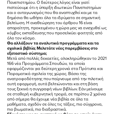
Πανεπιστημίου. Ο δεύτερος λόγος είναι γιατί
πιστεύουμε ότι η ύπαρξη ιδιωτικών Πανεπιστημίων
και ο ανταγωνισμός που θα αναπτυχθεί και με τα
δημόσια θα ωθήσει όλα τα ιδρύματα σε σημαντική
βελτίωση. Η αναθεώρηση του άρθρου 16 είναι
απαραίτητη, προκειμένου η χώρα μας να ενισχυθεί ως
κόμβος εκπαίδευσης που προσελκύει φοιτητές από
όλο τον κόσμο.
Θα αλλάξουν τα αναλυτικά προγράμματα και τα
σχολικά βιβλία; Μελετάτε νέες παρεμβάσεις στο
εξεταστικό σύστημα;
Μετά από πολλές δεκαετίες, ολοκληρώθηκαν το 2021
166 νέα Προγράμματα Σπουδών, τα οποία
εφαρμόζονται για δεύτερη χρονιά στα Πρότυπα και
Πειραματικά σχολεία της χώρας. Βάσει της
ανατροφοδότησης που παίρνουμε από την πιλοτική
αυτή εφαρμογή, αυτά βελτιώνονται και στη βάση
τους ξεκινά η συγγραφή νέων βιβλίων. Εάν μείνουμε
σε σταθερή κυβερνητική τροχιά, σε περίπου 2 χρόνια
από σήμερα θα έχουμε νέα βιβλία σε όλα τα
μαθήματα, σχεδόν σε όλες τις τάξεις, πιο σύγχρονα,
πιο βιωματικά, πιο διαδραστικά.