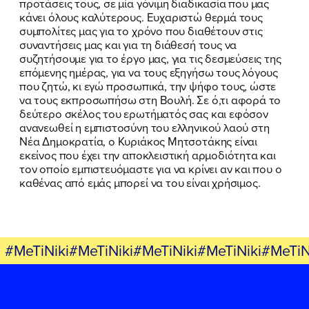
προτάσεις τους, σε μία γόνιμη διαδικασία που μας
κάνει όλους καλύτερους. Ευχαριστώ θερμά τους
συμπολίτες μας για το χρόνο που διαθέτουν στις
συναντήσεις μας και για τη διάθεσή τους να
συζητήσουμε για το έργο μας, για τις δεσμεύσεις της
επόμενης ημέρας, για να τους εξηγήσω τους λόγους
που ζητώ, κι εγώ προσωπικά, την ψήφο τους, ώστε
να τους εκπροσωπήσω στη Βουλή. Σε ό,τι αφορά το
δεύτερο σκέλος του ερωτήματός σας και εφόσον
ανανεωθεί η εμπιστοσύνη του ελληνικού λαού στη
Νέα Δημοκρατία, ο Κυριάκος Μητσοτάκης είναι
εκείνος που έχει την αποκλειστική αρμοδιότητα και
τον οποίο εμπιστευόμαστε για να κρίνει αν και που ο
καθένας από εμάς μπορεί να του είναι χρήσιμος.
#MeTiNiki#MeTiNiki#MeTiNiki#MeTiNiki#MeTiN