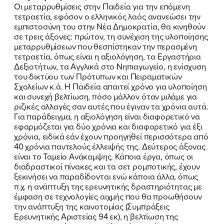
Οι μεταρρυθμίσεις στην Παιδεία για την επόμενη
τετραετία, εφόσον ο ελληνικός λαός ανανεώσει την
εμπιστοσύνη του στην Νέα Δημοκρατία, θα κινηθούν
σε τρεις άξονες: πρώτον, τη συνέχιση της υλοποίησης
μεταρρυθμίσεων που θεσπίστηκαν την περασμένη
τετραετία, όπως είναι η αξιολόγηση, τα Εργαστήρια
Δεξιοτήτων, τα Αγγλικά στο Νηπιαγωγείο, η ενίσχυση
του δικτύου των Πρότυπων και Πειραματικών
Σχολείων κ.ά. Η Παιδεία απαιτεί χρόνο για υλοποίηση
και συνεχή βελτίωση, πόσο μάλλον όταν μιλάμε για
ριζικές αλλαγές σαν αυτές που έγιναν τα χρόνια αυτά.
Για παράδειγμα, η αξιολόγηση είναι διαφορετικό να
εφαρμόζεται για δύο χρόνια και διαφορετικό για έξι
ΠΟΙΑ ΕΙΜΑΙ
χρόνια, ειδικά εάν έχουν προηγηθεί περισσότερα από
40 χρόνια παντελούς έλλειψής της. Δεύτερος άξονας
ΕΡΓΟ
είναι το Ταμείο Ανάκαμψης. Κάποια έργα, όπως οι
διαδραστικοί πίνακες και τα σετ ρομποτικής, έχουν
ΕΚΔΗΛΩΣΕΙΣ
ξεκινήσει να παραδίδονται ενώ κάποια άλλα, όπως
π.χ. η ανάπτυξη της ερευνητικής δραστηριότητας με
έμφαση σε τεχνολογίες αιχμής που θα προωθήσουν
ΝΕΑ
την ανάπτυξη της καινοτομίας (Συμπράξεις
Ερευνητικής Αριστείας 94 εκ), η βελτίωση της
ΕΛΑ ΚΙ ΕΣΥ