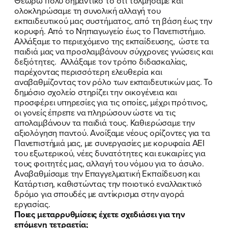
Θεωρώ πολύ σημαντικό το ότι τολμήσαμε και
ολοκληρώσαμε τη συνολική αλλαγή του
εκπαιδευτικού μας συστήματος, από τη βάση έως την
κορυφή. Από το Νηπιαγωγείο έως το Πανεπιστήμιο.
Αλλάξαμε το περιεχόμενο της εκπαίδευσης, ώστε τα
παιδιά μας να προσλαμβάνουν σύγχρονες γνώσεις και
δεξιότητες. Αλλάξαμε τον τρόπο διδασκαλίας,
παρέχοντας περισσότερη ελευθερία και
αναβαθμίζοντας τον ρόλο των εκπαιδευτικών μας. Το
δημόσιο σχολείο στηρίζει την οικογένεια και
προσφέρει υπηρεσίες για τις οποίες, μέχρι πρότινος,
οι γονείς έπρεπε να πληρώσουν ώστε να τις
απολαμβάνουν τα παιδιά τους. Καθιερώσαμε την
αξιολόγηση παντού. Ανοίξαμε νέους ορίζοντες για τα
Πανεπιστήμιά μας, με συνεργασίες με κορυφαία ΑΕΙ
του εξωτερικού, νέες δυνατότητες και ευκαιρίες για
τους φοιτητές μας, αλλαγή του νόμου για το άσυλο.
Αναβαθμίσαμε την Επαγγελματική Εκπαίδευση και
Κατάρτιση, καθιστώντας την ποιοτικό εναλλακτικό
δρόμο για σπουδές με αντίκρισμα στην αγορά
εργασίας.
Ποιες μεταρρυθμίσεις έχετε σχεδιάσει για την
επόμενη τετραετία;