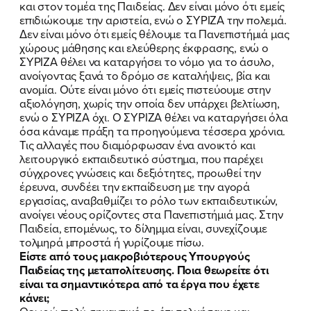
και στον τομέα της Παιδείας. Δεν είναι μόνο ότι εμείς
επιδιώκουμε την αριστεία, ενώ ο ΣΥΡΙΖΑ την πολεμά.
Δεν είναι μόνο ότι εμείς θέλουμε τα Πανεπιστήμιά μας
χώρους μάθησης και ελεύθερης έκφρασης, ενώ ο
ΣΥΡΙΖΑ θέλει να καταργήσει το νόμο για το άσυλο,
ανοίγοντας ξανά το δρόμο σε καταλήψεις, βία και
ανομία. Ούτε είναι μόνο ότι εμείς πιστεύουμε στην
αξιολόγηση, χωρίς την οποία δεν υπάρχει βελτίωση,
ενώ ο ΣΥΡΙΖΑ όχι. Ο ΣΥΡΙΖΑ θέλει να καταργήσει όλα
όσα κάναμε πράξη τα προηγούμενα τέσσερα χρόνια.
Τις αλλαγές που διαμόρφωσαν ένα ανοικτό και
λειτουργικό εκπαιδευτικό σύστημα, που παρέχει
σύγχρονες γνώσεις και δεξιότητες, προωθεί την
έρευνα, συνδέει την εκπαίδευση με την αγορά
εργασίας, αναβαθμίζει το ρόλο των εκπαιδευτικών,
ανοίγει νέους ορίζοντες στα Πανεπιστήμιά μας. Στην
Παιδεία, επομένως, το δίλημμα είναι, συνεχίζουμε
τολμηρά μπροστά ή γυρίζουμε πίσω.
Είστε από τους μακροβιότερους Υπουργούς
Παιδείας της μεταπολίτευσης. Ποια θεωρείτε ότι
είναι τα σημαντικότερα από τα έργα που έχετε
κάνει;