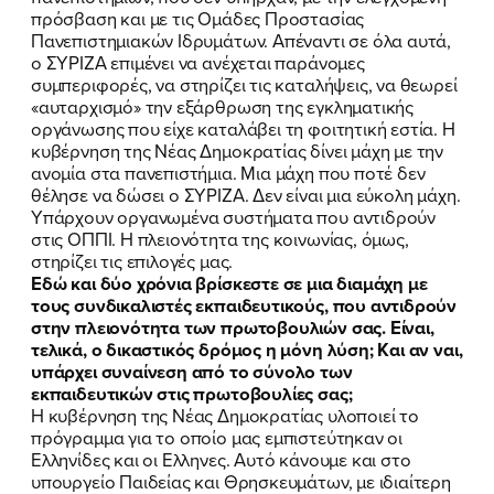
πρόσβαση και με τις Ομάδες Προστασίας
Πανεπιστημιακών Ιδρυμάτων. Απέναντι σε όλα αυτά,
ο ΣΥΡΙΖΑ επιμένει να ανέχεται παράνομες
συμπεριφορές, να στηρίζει τις καταλήψεις, να θεωρεί
«αυταρχισμό» την εξάρθρωση της εγκληματικής
οργάνωσης που είχε καταλάβει τη φοιτητική εστία. Η
κυβέρνηση της Νέας Δημοκρατίας δίνει μάχη με την
ανομία στα πανεπιστήμια. Μια μάχη που ποτέ δεν
θέλησε να δώσει ο ΣΥΡΙΖΑ. Δεν είναι μια εύκολη μάχη.
Υπάρχουν οργανωμένα συστήματα που αντιδρούν
στις ΟΠΠΙ. Η πλειονότητα της κοινωνίας, όμως,
στηρίζει τις επιλογές μας.
Eδώ και δύο χρόνια βρίσκεστε σε μια διαμάχη με
τους συνδικαλιστές εκπαιδευτικούς, που αντιδρούν
στην πλειονότητα των πρωτοβουλιών σας. Είναι,
τελικά, ο δικαστικός δρόμος η μόνη λύση; Και αν ναι,
υπάρχει συναίνεση από το σύνολο των
εκπαιδευτικών στις πρωτοβουλίες σας;
Η κυβέρνηση της Νέας Δημοκρατίας υλοποιεί το
πρόγραμμα για το οποίο μας εμπιστεύτηκαν οι
Ελληνίδες και οι Ελληνες. Αυτό κάνουμε και στο
υπουργείο Παιδείας και Θρησκευμάτων, με ιδιαίτερη