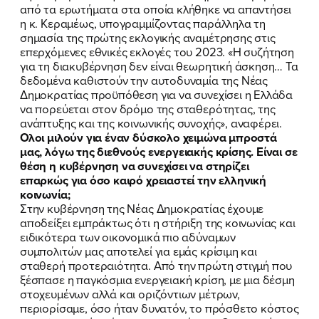
από τα ερωτήματα στα οποία κλήθηκε να απαντήσει
η κ. Κεραμέως, υπογραμμίζοντας παράλληλα τη
σημασία της πρώτης εκλογικής αναμέτρησης στις
επερχόμενες εθνικές εκλογές του 2023. «Η συζήτηση
για τη διακυβέρνηση δεν είναι θεωρητική άσκηση… Τα
δεδομένα καθιστούν την αυτοδυναμία της Νέας
Δημοκρατίας προϋπόθεση για να συνεχίσει η Ελλάδα
να πορεύεται στον δρόμο της σταθερότητας, της
ανάπτυξης και της κοινωνικής συνοχής», αναφέρει.
Ολοι μιλούν για έναν δύσκολο χειμώνα μπροστά
μας, λόγω της διεθνούς ενεργειακής κρίσης. Είναι σε
θέση η κυβέρνηση να συνεχίσει να στηρίζει
επαρκώς για όσο καιρό χρειαστεί την ελληνική
κοινωνία;
Στην κυβέρνηση της Νέας Δημοκρατίας έχουμε
αποδείξει εμπράκτως ότι η στήριξη της κοινωνίας και
ειδικότερα των οικονομικά πιο αδύναμων
συμπολιτών μας αποτελεί για εμάς κρίσιμη και
σταθερή προτεραιότητα. Από την πρώτη στιγμή που
ξέσπασε η παγκόσμια ενεργειακή κρίση, με μια δέσμη
στοχευμένων αλλά και οριζόντιων μέτρων,
περιορίσαμε, όσο ήταν δυνατόν, το πρόσθετο κόστος