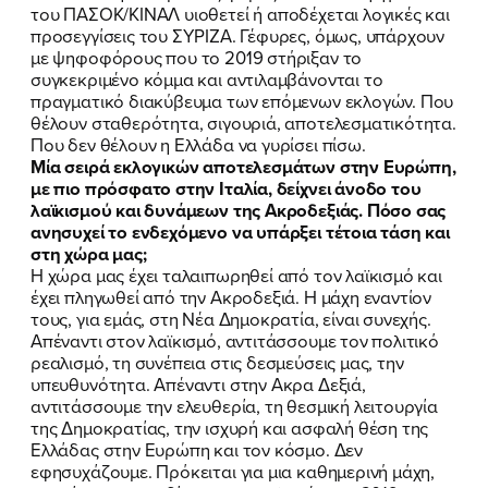
ΕΛΑ ΚΙ ΕΣΥ
του ΠΑΣΟΚ/ΚΙΝΑΛ υιοθετεί ή αποδέχεται λογικές και
προσεγγίσεις του ΣΥΡΙΖΑ. Γέφυρες, όμως, υπάρχουν
με ψηφοφόρους που το 2019 στήριξαν το
συγκεκριμένο κόμμα και αντιλαμβάνονται το
πραγματικό διακύβευμα των επόμενων εκλογών. Που
FB
IN
TW
YT
LN
VB
TIKTOK
θέλουν σταθερότητα, σιγουριά, αποτελεσματικότητα.
Που δεν θέλουν η Ελλάδα να γυρίσει πίσω.
Μία σειρά εκλογικών αποτελεσμάτων στην Ευρώπη,
με πιο πρόσφατο στην Ιταλία, δείχνει άνοδο του
λαϊκισμού και δυνάμεων της Ακροδεξιάς. Πόσο σας
ανησυχεί το ενδεχόμενο να υπάρξει τέτοια τάση και
στη χώρα μας;
Η χώρα μας έχει ταλαιπωρηθεί από τον λαϊκισμό και
έχει πληγωθεί από την Ακροδεξιά. Η μάχη εναντίον
τους, για εμάς, στη Νέα Δημοκρατία, είναι συνεχής.
Απέναντι στον λαϊκισμό, αντιτάσσουμε τον πολιτικό
ρεαλισμό, τη συνέπεια στις δεσμεύσεις μας, την
υπευθυνότητα. Απέναντι στην Ακρα Δεξιά,
αντιτάσσουμε την ελευθερία, τη θεσμική λειτουργία
της Δημοκρατίας, την ισχυρή και ασφαλή θέση της
Ελλάδας στην Ευρώπη και τον κόσμο. Δεν
εφησυχάζουμε. Πρόκειται για μια καθημερινή μάχη,