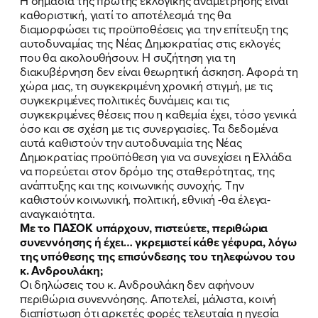
Η σημασία της πρώτης εκλογικής αναμέτρησης είναι
καθοριστική, γιατί το αποτέλεσμά της θα
διαμορφώσει τις προϋποθέσεις για την επίτευξη της
αυτοδυναμίας της Νέας Δημοκρατίας στις εκλογές
που θα ακολουθήσουν. Η συζήτηση για τη
διακυβέρνηση δεν είναι θεωρητική άσκηση. Αφορά τη
χώρα μας, τη συγκεκριμένη χρονική στιγμή, με τις
συγκεκριμένες πολιτικές δυνάμεις και τις
συγκεκριμένες θέσεις που η καθεμία έχει, τόσο γενικά
όσο και σε σχέση με τις συνεργασίες. Τα δεδομένα
αυτά καθιστούν την αυτοδυναμία της Νέας
Δημοκρατίας προϋπόθεση για να συνεχίσει η Ελλάδα
να πορεύεται στον δρόμο της σταθερότητας, της
ανάπτυξης και της κοινωνικής συνοχής. Την
ΠΟΙΑ ΕΙΜΑΙ
καθιστούν κοινωνική, πολιτική, εθνική -θα έλεγα-
αναγκαιότητα.
ΕΡΓΟ
Με το ΠΑΣΟΚ υπάρχουν, πιστεύετε, περιθώρια
συνεννόησης ή έχει… γκρεμιστεί κάθε γέφυρα, λόγω
ΕΚΔΗΛΩΣΕΙΣ
της υπόθεσης της επισύνδεσης του τηλεφώνου του
κ. Ανδρουλάκη;
Οι δηλώσεις του κ. Ανδρουλάκη δεν αφήνουν
ΝΕΑ
περιθώρια συνεννόησης. Αποτελεί, μάλιστα, κοινή
διαπίστωση ότι αρκετές φορές τελευταία η ηγεσία