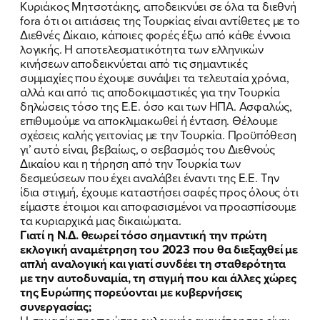
Κυριάκος Μητσοτάκης, αποδεικνύει σε όλα τα διεθνή
fora ότι οι αιτιάσεις της Τουρκίας είναι αντίθετες με το
Διεθνές Δίκαιο, κάποιες φορές έξω από κάθε έννοια
λογικής. Η αποτελεσματικότητα των ελληνικών
κινήσεων αποδεικνύεται από τις σημαντικές
συμμαχίες που έχουμε συνάψει τα τελευταία χρόνια,
αλλά και από τις αποδοκιμαστικές για την Τουρκία
δηλώσεις τόσο της Ε.Ε. όσο και των ΗΠΑ. Ασφαλώς,
επιθυμούμε να αποκλιμακωθεί ή ένταση. Θέλουμε
σχέσεις καλής γειτονίας με την Τουρκία. Προϋπόθεση
γι’ αυτό είναι, βεβαίως, ο σεβασμός του Διεθνούς
Δικαίου και η τήρηση από την Τουρκία των
δεσμεύσεων που έχει αναλάβει έναντι της Ε.Ε. Την
ίδια στιγμή, έχουμε καταστήσει σαφές προς όλους ότι
είμαστε έτοιμοι και αποφασισμένοι να προασπίσουμε
τα κυριαρχικά μας δικαιώματα.
Γιατί η Ν.Δ. θεωρεί τόσο σημαντική την πρώτη
εκλογική αναμέτρηση του 2023 που θα διεξαχθεί με
απλή αναλογική και γιατί συνδέει τη σταθερότητα
με την αυτοδυναμία, τη στιγμή που και άλλες χώρες
της Ευρώπης πορεύονται με κυβερνήσεις
συνεργασίας;