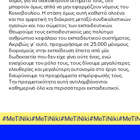
νόμος για να διεκδικήσουν αιτήματά τους, δεν
μπορούν όμως απλά να μην εφαρμόζουν νόμους του
Κοινοβουλίου. Η στάση όμως αυτή καθιστά ολοένα
και πιο εμφατική τη διάκριση μεταξύ συνδικαλιστικών
ηγεσιών και του σώματος των εκπαιδευτικών.
Θεωρούμε τους εκπαιδευτικούς μας πολύτιμο
ανθρώπινο κεφάλαιο του εκπαιδευτικού συστήματος.
Ακριβώς γι’ αυτό, προχωρήσαμε σε 25.000 μόνιμους
διορισμούς στην εκπαίδευση έπειτα από μία
δωδεκαετία που δεν είχε γίνει ούτε ένας, ενώ
ενισχύουμε τον ρόλο τους, τους δίνουμε μεγαλύτερες
ελευθερίες και μεγαλύτερη αυτονομία στο έργο τους,
διευρύνουμε τα προγράμματα επιμόρφωσής τους.
Την πραγματικότητα αυτή αντιλαμβάνονται
καθημερινά όλο και περισσότεροι εκπαιδευτικοί.
#MeTiNiki#MeTiNiki#MeTiNiki#MeTiNiki#MeTiN