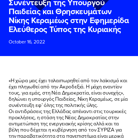
Συνέντευξη της Υπουργού
ΕΠΙΘΕΤΟ
ΕΠΙΘΕΤΟ
*
*
Παιδείας και Θρησκευμάτων
Νίκης Κεραμέως στην Εφημερίδα
ΤΗΛΕΦΩΝΟ
ΤΗΛΕΦΩΝΟ
*
Ελεύθερος Τύπος της Κυριακής
October 16, 2022
EMAIL
EMAIL
*
*
Αποδέχομαι την
Αποδέχομαι την
Πολιτική
Πολιτική
Προστασίας Προσωπικών
Προστασίας Προσωπικών
Δεδομένων
Δεδομένων
και τους τους
και τους τους
Όρους
Όρους
«Η χώρα μας έχει ταλαιπωρηθεί από τον λαϊκισμό και
Χρήσης
Χρήσης
του δικτυακού τόπου του
του δικτυακού τόπου του
έχει πληγωθεί από την Ακροδεξιά. Η μάχη εναντίον
Πολιτικού Γραφείου της Βουλευτού
Πολιτικού Γραφείου της Βουλευτού
τους, για εμάς, στη Νέα Δημοκρατία, είναι συνεχής»,
Νίκης Κεραμέως
Νίκης Κεραμέως
δηλώνει η υπουργός Παιδείας, Νίκη Κεραμέως, σε μία
συνέντευξη εφ’ όλης της πολιτικής ύλης.
Οι αντιδράσεις της Ελλάδας απέναντι στις τουρκικές
ΥΠΟΒΟΛΗ
ΥΠΟΒΟΛΗ
προκλήσεις, η στάση της Νέας Δημοκρατίας στην
αντιμετώπιση της ενεργειακής κρίσης αλλά και τα
βέλη που δέχεται η κυβέρνηση από τον ΣΥΡΙΖΑ για
την παραβατικότητα στα πανεπιστήμια είναι μερικά