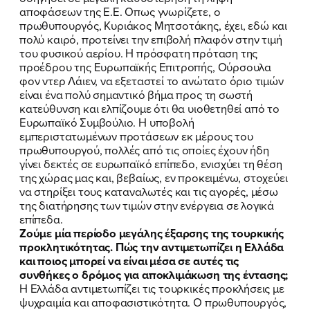
αποφάσεων της Ε.Ε. Οπως γνωρίζετε, ο
πρωθυπουργός, Κυριάκος Μητσοτάκης, έχει, εδώ και
πολύ καιρό, προτείνει την επιβολή πλαφόν στην τιμή
του φυσικού αερίου. Η πρόσφατη πρόταση της
προέδρου της Ευρωπαϊκής Επιτροπής, Ούρσουλα
φον ντερ Λάιεν, να εξεταστεί το ανώτατο όριο τιμών
είναι ένα πολύ σημαντικό βήμα προς τη σωστή
κατεύθυνση και ελπίζουμε ότι θα υιοθετηθεί από το
Ευρωπαϊκό Συμβούλιο. Η υποβολή
εμπεριστατωμένων προτάσεων εκ μέρους του
πρωθυπουργού, πολλές από τις οποίες έχουν ήδη
γίνει δεκτές σε ευρωπαϊκό επίπεδο, ενισχύει τη θέση
της χώρας μας και, βεβαίως, εν προκειμένω, στοχεύει
να στηρίξει τους καταναλωτές και τις αγορές, μέσω
της διατήρησης των τιμών στην ενέργεια σε λογικά
επίπεδα.
Ζούμε μία περίοδο μεγάλης έξαρσης της τουρκικής
προκλητικότητας. Πώς την αντιμετωπίζει η Ελλάδα
και ποιος μπορεί να είναι μέσα σε αυτές τις
συνθήκες ο δρόμος για αποκλιμάκωση της έντασης;
Η Ελλάδα αντιμετωπίζει τις τουρκικές προκλήσεις με
ψυχραιμία και αποφασιστικότητα. Ο πρωθυπουργός,