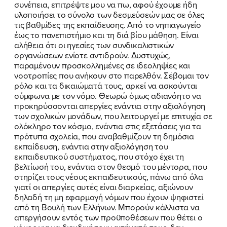
συνέπεια, επιτρέψτε μου να πω, αφού έχουμε ήδη
υλοποιήσει το σύνολο των δεσμεύσεών μας σε όλες
τις βαθμίδες της εκπαίδευσης. Από το νηπιαγωγείο
έως το πανεπιστήμιο και τη διά βίου μάθηση. Είναι
αλήθεια ότι οι ηγεσίες των συνδικαλιστικών
οργανώσεων ενίοτε αντιδρούν. Δυστυχώς,
παραμένουν προσκολλημένες σε ιδεοληψίες και
νοοτροπίες που ανήκουν στο παρελθόν. Σέβομαι τον
ρόλο και τα δικαιώματά τους, αρκεί να ασκούνται
σύμφωνα με τον νόμο. Θεωρώ όμως αδιανόητο να
προκηρύσσονται απεργίες ενάντια στην αξιολόγηση
των σχολικών μονάδων, που λειτουργεί με επιτυχία σε
ολόκληρο τον κόσμο, ενάντια στις εξετάσεις για τα
πρότυπα σχολεία, που αναβαθμίζουν τη δημόσια
εκπαίδευση, ενάντια στην αξιολόγηση του
εκπαιδευτικού συστήματος, που στόχο έχει τη
βελτίωσή του, ενάντια στον θεσμό του μέντορα, που
στηρίζει τους νέους εκπαιδευτικούς, πάνω από όλα
γιατί οι απεργίες αυτές είναι διαρκείας, αξιώνουν
δηλαδή τη μη εφαρμογή νόμων που έχουν ψηφιστεί
από τη Βουλή των Ελλήνων. Μπορούν κάλλιστα να
απεργήσουν εντός των προϋποθέσεων που θέτει ο