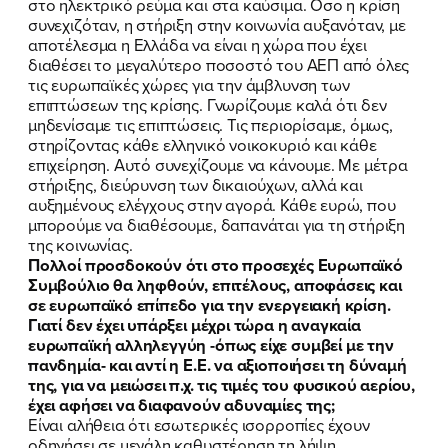
στο ηλεκτρικό ρεύμα και στα καύσιμα. Οσο η κρίση
συνεχιζόταν, η στήριξη στην κοινωνία αυξανόταν, με
αποτέλεσμα η Ελλάδα να είναι η χώρα που έχει
διαθέσει το μεγαλύτερο ποσοστό του ΑΕΠ από όλες
τις ευρωπαϊκές χώρες για την άμβλυνση των
επιπτώσεων της κρίσης. Γνωρίζουμε καλά ότι δεν
μηδενίσαμε τις επιπτώσεις. Τις περιορίσαμε, όμως,
στηρίζοντας κάθε ελληνικό νοικοκυριό και κάθε
επιχείρηση. Αυτό συνεχίζουμε να κάνουμε. Με μέτρα
στήριξης, διεύρυνση των δικαιούχων, αλλά και
αυξημένους ελέγχους στην αγορά. Κάθε ευρώ, που
μπορούμε να διαθέσουμε, δαπανάται για τη στήριξη
της κοινωνίας.
Πολλοί προσδοκούν ότι στο προσεχές Ευρωπαϊκό
Συμβούλιο θα ληφθούν, επιτέλους, αποφάσεις και
σε ευρωπαϊκό επίπεδο για την ενεργειακή κρίση.
Γιατί δεν έχει υπάρξει μέχρι τώρα η αναγκαία
ευρωπαϊκή αλληλεγγύη -όπως είχε συμβεί με την
πανδημία- και αντί η Ε.Ε. να αξιοποιήσει τη δύναμή
της, για να μειώσει π.χ. τις τιμές του φυσικού αερίου,
έχει αφήσει να διαφανούν αδυναμίες της;
Είναι αλήθεια ότι εσωτερικές ισορροπίες έχουν
οδηγήσει σε μεγάλη καθυστέρηση τη λήψη