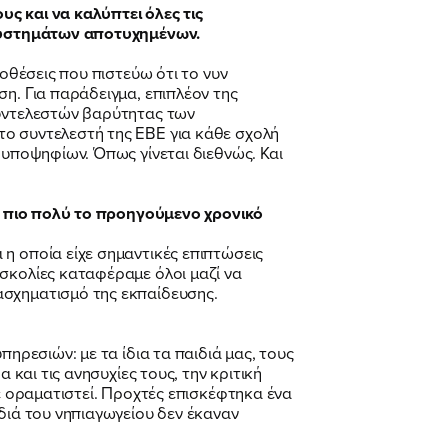
υς και να καλύπτει όλες τις
ν συστημάτων αποτυχημένων.
ποθέσεις που πιστεύω ότι το νυν
η. Για παράδειγμα, επιπλέον της
συντελεστών βαρύτητας των
το συντελεστή της ΕΒΕ για κάθε σχολή
 υποψηφίων. Όπως γίνεται διεθνώς. Και
ψε πιο πολύ το προηγούμενο χρονικό
η οποία είχε σημαντικές επιπτώσεις
σκολίες καταφέραμε όλοι μαζί να
ασχηματισμό της εκπαίδευσης.
ηρεσιών: με τα ίδια τα παιδιά μας, τους
 και τις ανησυχίες τους, την κριτική
με οραματιστεί. Προχτές επισκέφτηκα ένα
διά του νηπιαγωγείου δεν έκαναν