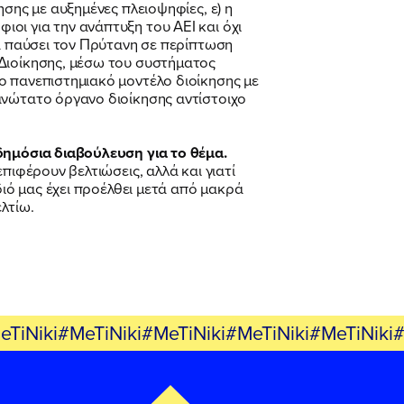
σης με αυξημένες πλειοψηφίες, ε) η
οι για την ανάπτυξη του ΑΕΙ και όχι
να παύσει τον Πρύτανη σε περίπτωση
 Διοίκησης, μέσω του συστήματος
ο πανεπιστημιακό μοντέλο διοίκησης με
ανώτατο όργανο διοίκησης αντίστοιχο
δημόσια διαβούλευση για το θέμα.
πιφέρουν βελτιώσεις, αλλά και γιατί
διό μας έχει προέλθει μετά από μακρά
λτίω.
eTiNiki#MeTiNiki#MeTiNiki#MeTiNiki#MeTiNiki#