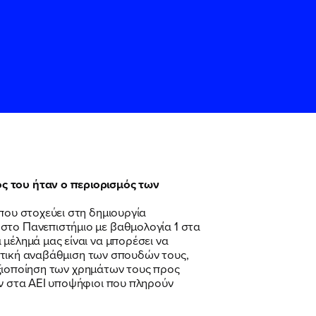
ς του ήταν ο περιορισμός των
που στοχεύει στη δημιουργία
ς
ς
Όρους Χρήσης
Όρους Χρήσης
του
του
στο Πανεπιστήμιο με βαθμολογία 1 στα
μέλημά μας είναι να μπορέσει να
οιοτική αναβάθμιση των σπουδών τους,
 αξιοποίηση των χρημάτων τους προς
αν στα ΑΕΙ υποψήφιοι που πληρούν