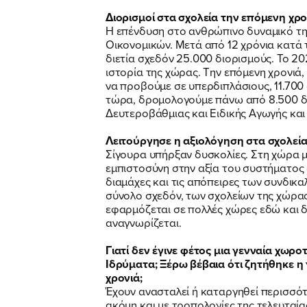
Διορισμοί στα σχολεία την επόμενη χρο
Η επένδυση στο ανθρώπινο δυναμικό τη
Οικονομικών. Μετά από 12 χρόνια κατά 
διετία σχεδόν 25.000 διορισμούς. Το 2
ιστορία της χώρας. Την επόμενη χρονιά,
να προβούμε σε υπερδιπλάσιους, 11.700 
τώρα, δρομολογούμε πάνω από 8.500 δι
Δευτεροβάθμιας και Ειδικής Αγωγής και
Λειτούργησε η αξιολόγηση στα σχολεία
Σίγουρα υπήρξαν δυσκολίες. Στη χώρα μ
εμπιστοσύνη στην αξία του συστήματος α
διαμάχες και τις απόπειρες των συνδικ
σύνολο σχεδόν, των σχολείων της χώρας
εφαρμόζεται σε πολλές χώρες εδώ και δε
αναγνωρίζεται.
Γιατί δεν έγινε φέτος μια γενναία χω
Ιδρύματα; Ξέρω βέβαια ότι ζητήθηκε η 
χρονιά;
Έχουν ανασταλεί ή καταργηθεί περισσό
ακόμη και με τροπολογίες της τελευταί