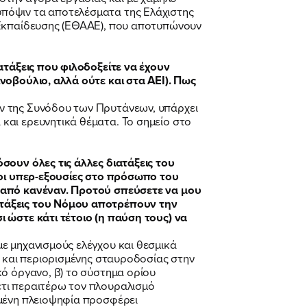
υπόψιν τα αποτελέσματα της Ελάχιστης
 Εκπαίδευσης (ΕΘΑΑΕ), που αποτυπώνουν
ατάξεις που φιλοδοξείτε να έχουν
νοβούλιο, αλλά ούτε και στα ΑΕΙ). Πως
ν της Συνόδου των Πρυτάνεων, υπάρχει
και ερευνητικά θέματα. Το σημείο στο
σουν όλες τις άλλες διατάξεις του
: οι υπερ-εξουσίες στο πρόσωπο του
ι από κανέναν. Προτού σπεύσετε να μου
ατάξεις του Νόμου αποτρέπουν την
 ώστε κάτι τέτοιο (η παύση τους) να
ε μηχανισμούς ελέγχου και θεσμικά
υ και περιορισμένης σταυροδοσίας στην
κό όργανο, β) το σύστημα ορίου
έτι περαιτέρω τον πλουραλισμό
ημένη πλειοψηφία προσφέρει