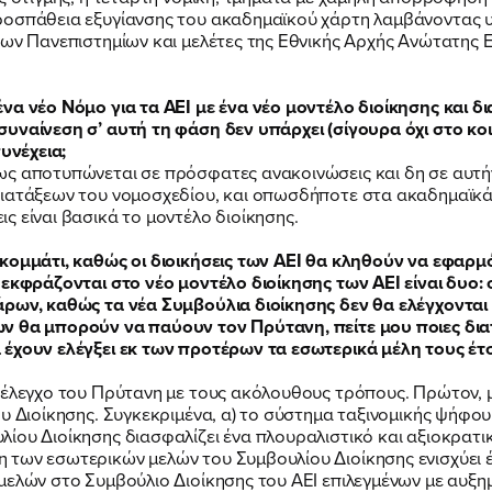
ροσπάθεια εξυγίανσης του ακαδημαϊκού χάρτη λαμβάνοντας 
 των Πανεπιστημίων και μελέτες της Εθνικής Αρχής Ανώτατης
FB
IN
TW
YT
LN
VB
TIKTOK
να νέο Νόμο για τα ΑΕΙ με ένα νέο μοντέλο διοίκησης και δι
υναίνεση σ’ αυτή τη φάση δεν υπάρχει (σίγουρα όχι στο κοι
συνέχεια;
ως αποτυπώνεται σε πρόσφατες ανακοινώσεις και δη σε αυτή
ιατάξεων του νομοσχεδίου, και οπωσδήποτε στα ακαδημαϊκά 
ς είναι βασικά το μοντέλο διοίκησης.
κομμάτι, καθώς οι διοικήσεις των ΑΕΙ θα κληθούν να εφαρμό
 εκφράζονται στο νέο μοντέλο διοίκησης των ΑΕΙ είναι δυο
άρων, καθώς τα νέα Συμβούλια διοίκησης δεν θα ελέγχοντα
ων θα μπορούν να παύουν τον Πρύτανη, πείτε μου ποιες δι
έχουν ελέγξει εκ των προτέρων τα εσωτερικά μέλη τους έτσι
 έλεγχο του Πρύτανη με τους ακόλουθους τρόπους. Πρώτον, μ
ου Διοίκησης. Συγκεκριμένα, α) το σύστημα ταξινομικής ψήφο
ίου Διοίκησης διασφαλίζει ένα πλουραλιστικό και αξιοκρατι
 των εσωτερικών μελών του Συμβουλίου Διοίκησης ενισχύει 
μελών στο Συμβούλιο Διοίκησης του ΑΕΙ επιλεγμένων με αυξ