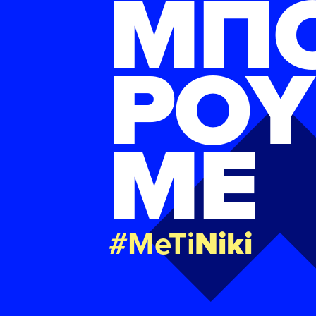
ΜΠ
ΡΟΥ
ΜΕ
#MeTi
Niki