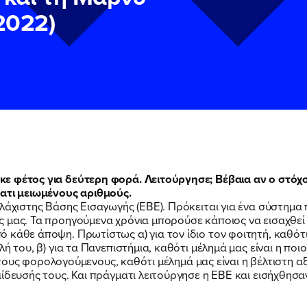
2022)
ε φέτος για δεύτερη φορά. Λειτούργησε; Βέβαια αν ο στόχο
ματι μειωμένους αριθμούς.
λάχιστης Βάσης Εισαγωγής (ΕΒΕ). Πρόκειται για ένα σύστημα 
ν
ν
Πολιτική Προστασίας Προσωπικών Δεδομένων
Πολιτική Προστασίας Προσωπικών Δεδομένων
και τους του
και τους του
 μας. Τα προηγούμενα χρόνια μπορούσε κάποιος να εισαχθεί 
υ του Πολιτικού Γραφείου της Βουλευτού Νίκης Κεραμέως
υ του Πολιτικού Γραφείου της Βουλευτού Νίκης Κεραμέως
κάθε άποψη. Πρωτίστως α) για τον ίδιο τον φοιτητή, καθότι 
λή του, β) για τα Πανεπιστήμια, καθότι μέλημά μας είναι η π
και τους φορολογούμενους, καθότι μέλημά μας είναι η βέλτιστη
αίδευσής τους. Και πράγματι λειτούργησε η ΕΒΕ και εισήχθησ