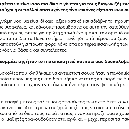
ρέπει να είναι όσο πιο δίκαιο γίνεται για τους διαγωνιζόμενο
στούχοι ή οι πολλοί αποτυχόντες είναι εικόνες εξεταστικώ
γνώμη μου, να είναι δίκαιο, αξιοκρατικό και αδιάβλητο, προϋ
ις; Ασφαλώς, και κάνουμε παρεμβάσεις σε αυτή την κατεύθυνσ
από πέρυσι, φέτος για πρώτη χρονιά έχουμε και τον ορισμό 
πό τα ίδια τα Πανεπιστήμια – ενώ ήδη από πέρυσι ορίζουν 
ια αποκτούν για πρώτη φορά λόγο στα κριτήρια εισαγωγής των
γός για βάσεις και συντελεστές.
ιο κομμάτι της ήταν το πιο απαιτητικό και ποιο σας δυσκόλε
υσκολίες που κληθήκαμε να αντιμετωπίσουμε ήταν η πανδημία 
ασία σύσσωμης της εκπαιδευτικής κοινότητας και παρά τις δυ
ασία και ταυτόχρονα να κάνουμε ένα άλμα στον ψηφιακό μετ
αι η επαφή με τους πολύτιμους αποδέκτες των εκπαιδευτικών υπ
ικανοποιεί ιδιαίτερα να συζητώ μαζί τους, να ακούω τα όνειρα
μέσα από τα δικά τους τα μάτια πώς γίνονται πράξη όσα είχα
 οι μαθητές τραγουδούσαν στα αγγλικά – μέχρι πέρυσι τα παι