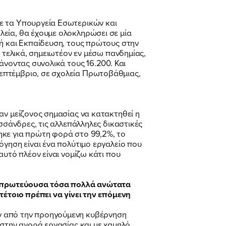
με τα Υπουργεία Εσωτερικών και
λεία, θα έχουμε ολοκληρώσει σε μία
γή και Εκπαίδευση, τους πρώτους στην
 τελικά, σημειωτέον εν μέσω πανδημίας,
άνοντας συνολικά τους 16.200. Και
επτέμβριο, σε σχολεία Πρωτοβάθμιας,
αν μείζονος σημασίας να κατακτηθεί η
σσάνδρες, τις αλλεπάλληλες δικαστικές
ηκε για πρώτη φορά στο 99,2%, το
όγηση είναι ένα πολύτιμο εργαλείο που
αυτό πλέον είναι νομίζω κάτι που
α η πρωτεύουσα τόσα πολλά ανώτατα
τέτοιο πρέπει να γίνει την επόμενη
ν από την προηγούμενη κυβέρνηση
 στην αγορά εργασίας και με χαμηλό