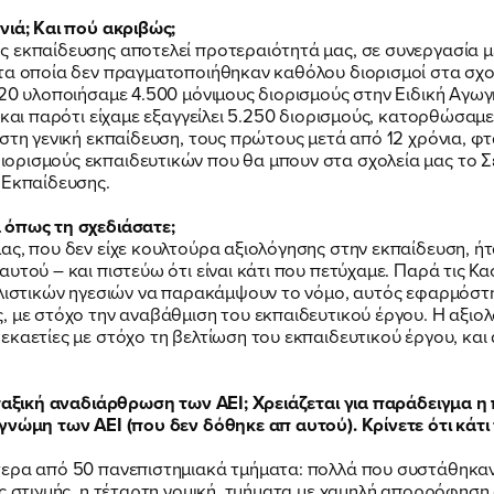
νιά; Και πού ακριβώς;
ς εκπαίδευσης αποτελεί προτεραιότητά μας, σε συνεργασία 
ΠΟΙΑ ΕΙΜΑΙ
τα οποία δεν πραγματοποιήθηκαν καθόλου διορισμοί στα σχο
020 υλοποιήσαμε 4.500 μόνιμους διορισμούς στην Ειδική Αγω
 και παρότι είχαμε εξαγγείλει 5.250 διορισμούς, κατορθώσαμε
στη γενική εκπαίδευση, τους πρώτους μετά από 12 χρόνια, φτ
ΕΡΓΟ
ορισμούς εκπαιδευτικών που θα μπουν στα σχολεία μας το Σ
 Εκπαίδευσης.
 όπως τη σχεδιάσατε;
ΕΚΔΗΛΩΣΕΙΣ
ας, που δεν είχε κουλτούρα αξιολόγησης στην εκπαίδευση, ήτ
υτού – και πιστεύω ότι είναι κάτι που πετύχαμε. Παρά τις Κα
αλιστικών ηγεσιών να παρακάμψουν το νόμο, αυτός εφαρμόστ
ΝΕΑ
, με στόχο την αναβάθμιση του εκπαιδευτικού έργου. Η αξιολ
καετίες με στόχο τη βελτίωση του εκπαιδευτικού έργου, και 
ΕΛΑ ΚΙ ΕΣΥ
ροταξική αναδιάρθρωση των ΑΕΙ; Χρειάζεται για παράδειγμ
γνώμη των ΑΕΙ (που δεν δόθηκε απ αυτού). Κρίνετε ότι κάτι 
τερα από 50 πανεπιστημιακά τμήματα: πολλά που συστάθηκα
ας στιγμής, η τέταρτη νομική, τμήματα με χαμηλή απορρόφηση