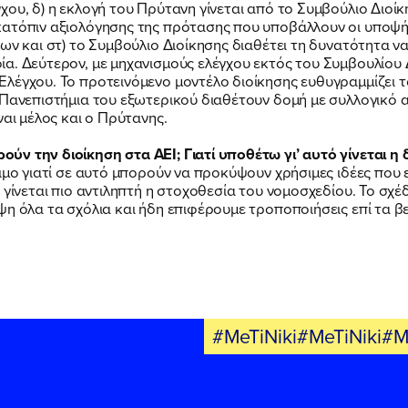
ου, δ) η εκλογή του Πρύτανη γίνεται από το Συμβούλιο Διοίκη
ατόπιν αξιολόγησης της πρότασης που υποβάλλουν οι υποψήφι
ίων και στ) το Συμβούλιο Διοίκησης διαθέτει τη δυνατότητα 
α. Δεύτερον, με μηχανισμούς ελέγχου εκτός του Συμβουλίου
λέγχου. Το προτεινόμενο μοντέλο διοίκησης ευθυγραμμίζει τ
 Πανεπιστήμια του εξωτερικού διαθέτουν δομή με συλλογικό 
ναι μέλος και ο Πρύτανης.
ν την διοίκηση στα ΑΕΙ; Γιατί υποθέτω γι’ αυτό γίνεται η 
ιμο γιατί σε αυτό μπορούν να προκύψουν χρήσιμες ιδέες που ε
 γίνεται πιο αντιληπτή η στοχοθεσία του νομοσχεδίου. Το σχέ
η όλα τα σχόλια και ήδη επιφέρουμε τροποποιήσεις επί τα βε
#MeTiNiki#MeTiNiki#M