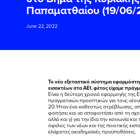
Παπαματθαίου (19/06/
ΕΠΙΘΕΤΟ
ΕΠΙΘΕΤΟ
*
*
June 22, 2022
ΤΗΛΕΦΩΝΟ
ΤΗΛΕΦΩΝΟ
*
EMAIL
EMAIL
*
*
Το νέο εξεταστικό σύστημα εφαρμόστηκ
εισακτέων στα ΑΕΙ, φέτος είχαμε πράγ
Είναι η δεύτερη χρονιά εφαρμογής της Ε
Αποδέχομαι τη
Αποδέχομαι τη
πραγματικών προοπτικών για τους νέους
δικτυακού τόπο
δικτυακού τόπο
20. Ήταν ένα καθεστώς στρέβλωσης, από 
φοιτήσει και να αποφοιτήσει από τη σχο
αλλά και γ) για την ίδια την κοινωνία 
όφελος των νέων και της ποιοτικής εκπ
ΥΠΟΒΟΛΗ
ΥΠΟΒΟΛΗ
ελάχιστες ακαδημαϊκές προϋποθέσεις.