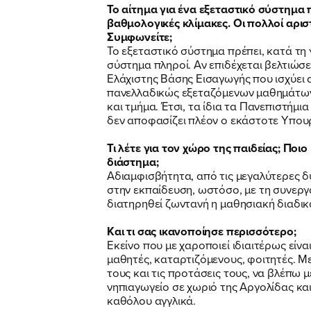
Το αίτημα για ένα εξεταστικό σύστημα π
βαθμολογικές κλίμακες. Οι πολλοί αρι
Συμφωνείτε;
Το εξεταστικό σύστημα πρέπει, κατά τη 
σύστημα πληροί. Αν επιδέχεται βελτιώσε
Ελάχιστης Βάσης Εισαγωγής που ισχύει 
πανελλαδικώς εξεταζόμενων μαθημάτων α
και τμήμα. Έτσι, τα ίδια τα Πανεπιστήμ
δεν αποφασίζει πλέον ο εκάστοτε Υπουρ
Τι λέτε για τον χώρο της παιδείας; Πο
διάστημα;
Αδιαμφισβήτητα, από τις μεγαλύτερες δ
στην εκπαίδευση, ωστόσο, με τη συνεργ
διατηρηθεί ζωντανή η μαθησιακή διαδικ
Και τι σας ικανοποίησε περισσότερο;
Εκείνο που με χαροποιεί ιδιαιτέρως είν
μαθητές, καταρτιζόμενους, φοιτητές. Με 
τους και τις προτάσεις τους, να βλέπω 
νηπιαγωγείο σε χωριό της Αργολίδας και
καθόλου αγγλικά.