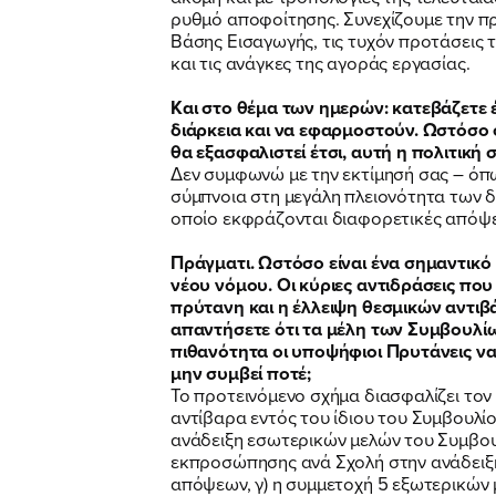
ρυθμό αποφοίτησης. Συνεχίζουμε την π
Βάσης Εισαγωγής, τις τυχόν προτάσεις
και τις ανάγκες της αγοράς εργασίας.
Και στο θέμα των ημερών: κατεβάζετε έ
διάρκεια και να εφαρμοστούν. Ωστόσο σ
θα εξασφαλιστεί έτσι, αυτή η πολιτική 
Δεν συμφωνώ με την εκτίμησή σας – όπ
σύμπνοια στη μεγάλη πλειονότητα των δ
οποίο εκφράζονται διαφορετικές απόψει
Πράγματι. Ωστόσο είναι ένα σημαντικό 
νέου νόμου. Οι κύριες αντιδράσεις που
πρύτανη και η έλλειψη θεσμικών αντιβ
απαντήσετε ότι τα μέλη των Συμβουλί
πιθανότητα οι υποψήφιοι Πρυτάνεις να 
μην συμβεί ποτέ;
Το προτεινόμενο σχήμα διασφαλίζει τον
αντίβαρα εντός του ίδιου του Συμβουλί
ανάδειξη εσωτερικών μελών του Συμβουλ
εκπροσώπησης ανά Σχολή στην ανάδειξη
απόψεων, γ) η συμμετοχή 5 εξωτερικών 