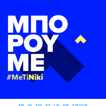
FB
IN
TW
YT
LN
VB
TIKTOK
ΜΠΟ
ΡΟΥ
ΜΕ
#MeTi
Niki
FB
IN
TW
YT
LN
VB
TIKTOK