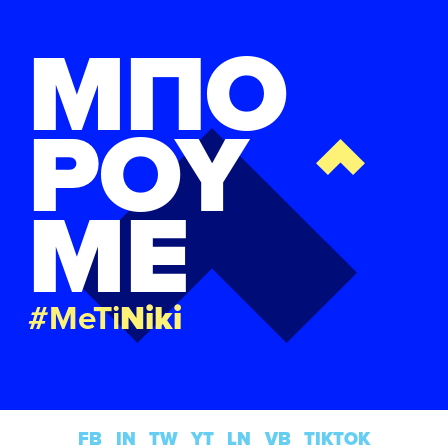
ΜΠΟ
ΡΟΥ
ΜΕ
#MeTi
Niki
FB
IN
TW
YT
LN
VB
TIKTOK