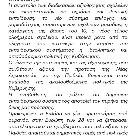
Η αναστολή των διαδικασιών αξιολόγησης σχολείων
και εκπαιδευτικών σε δημόσια και ιδιωτική
εκπαίδευση, το νέο σύστημα επιλογής και
μοριοδότησης προϊσταμένων σχολικών μονάδων, η
κατάργηση της βάσης του 10, ο νέος τύπος
ολοήμερου σχολείου, είναι μερικά μόνο από τα
πλήγματα που κατάφερε στην καρδιά του
εκπαιδευτικού συστήματος η ιδεοληπτική και
ΠΟΙΑ ΕΙΜΑΙ
οπισθοδρομική πολιτική της Κυβέρνησης.
Οι έννοιες της αυτονομίας και της αξιολόγησης, που
ΕΡΓΟ
συνθέτουν αξιακά την πρόταση της Νέας
Δημοκρατίας για την Παιδεία, βρίσκονται στον
ΕΚΔΗΛΩΣΕΙΣ
αντίποδα της ακολουθούμενης πολιτικής της
Κυβέρνησης.
ΝΕΑ
Η αναβάθμιση του ρόλου του δημόσιου
εκπαιδευτικού συστήματος
αποτελεί τον πυρήνα της
δικής μας πρότασης.
ΕΛΑ ΚΙ ΕΣΥ
Προκειμένου η Ελλάδα να γίνει πρωτοπόρος, από
ουραγός, στην Ευρώπη των 28 και να ξεπεράσει
αποτελεσματικά τα προβλήματα που ταλανίζουν την
Παιδεία, απαιτούνται σημαντικές τομές από πολιτικές