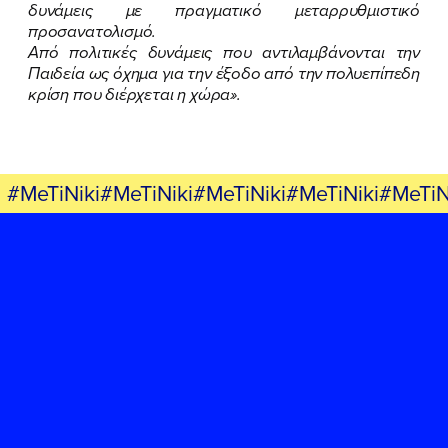
FB
IN
TW
YT
LN
VB
TIKTOK
δυνάμεις με πραγματικό μεταρρυθμιστικό
προσανατολισμό.
Από πολιτικές δυνάμεις που αντιλαμβάνονται την
Παιδεία ως όχημα για την έξοδο από την πολυεπίπεδη
κρίση που διέρχεται η χώρα».
#MeTiNiki#MeTiNiki#MeTiNiki#MeTiNiki#MeTiN