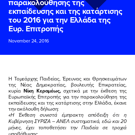
παρακολούθησης της
ΕΠΙΘΕΤΟ
ΕΠΙΘΕΤΟ
*
*
εκπαίδευσης και της κατάρτισης
του 2016 για την Ελλάδα της
ΤΗΛΕΦΩΝΟ
ΤΗΛΕΦΩΝΟ
*
Ευρ. Επιτροπής
November 24, 2016
EMAIL
EMAIL
*
*
Αποδέχομαι την
Αποδέχομαι την
Πολιτική
Πολιτική
Προστασίας Προσωπικών
Προστασίας Προσωπικών
Δεδομένων
Δεδομένων
και τους τους
και τους τους
Όρους
Όρους
Η Τομεάρχης Παιδείας, Έρευνας και Θρησκευμάτων
Χρήσης
Χρήσης
του δικτυακού τόπου του
του δικτυακού τόπου του
της Νέας Δημοκρατίας, βουλευτής Επικρατείας,
Πολιτικού Γραφείου της Βουλευτού
Πολιτικού Γραφείου της Βουλευτού
κυρία
Νίκη Κεραμέως,
σχετικά με την έκθεση της
Νίκης Κεραμέως
Νίκης Κεραμέως
Ευρωπαϊκής Επιτροπής για την παρακολούθηση της
εκπαίδευσης και της κατάρτισης στην Ελλάδα, έκανε
την ακόλουθη δήλωση:
ΥΠΟΒΟΛΗ
ΥΠΟΒΟΛΗ
«Η Έκθεση συνιστά έμπρακτη απόδειξη ότι η
Κυβέρνηση ΣΥΡΙΖΑ – ΑΝΕΛ συστηματικά, εδώ και 20
μήνες, έχει τοποθετήσει την Παιδεία σε τροχιά
υποβάθμισης.