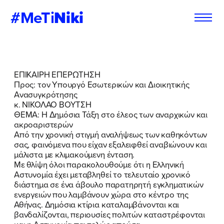
#MeTi
Niki
Φόρμα
Εγγραφή στο
ΕΠΙΚΑΙΡΗ ΕΠΕΡΩΤΗΣΗ
Εθελοντή
Newsletter
Προς: τον Υπουργό Εσωτερικών και Διοικητικής
Ανασυγκρότησης
κ. ΝΙΚΟΛΑΟ ΒΟΥΤΣΗ
ΘΕΜΑ: Η Δημόσια Τάξη στο έλεος των αναρχικών και
ακροαριστερών
Εάν θέλετε να ενημερώνεστε για τις
Εάν θέλετε να ενημερώνεστε για τις
Από την χρονική στιγμή αναλήψεως των καθηκόντων
δράσεις μας, μπορείτε να δηλώσετε
δράσεις μας, μπορείτε να δηλώσετε
σας, φαινόμενα που είχαν εξαλειφθεί αναβιώνουν και
παρακάτω τα στοιχεία σας:
παρακάτω τα στοιχεία σας:
μάλιστα με κλιμακούμενη ένταση.
Με θλίψη όλοι παρακολουθούμε ότι η Ελληνική
Αστυνομία έχει μεταβληθεί το τελευταίο χρονικό
ΣΥΜΠΛΗΡΩΣΤΕ ΤΗ ΦΟΡΜΑ
ΣΥΜΠΛΗΡΩΣΤΕ ΤΗ ΦΟΡΜΑ
διάστημα σε ένα άβουλο παρατηρητή εγκληματικών
ενεργειών που λαμβάνουν χώρα στο κέντρο της
ΟΝΟΜΑ
ΟΝΟΜΑ
*
*
Αθήνας. Δημόσια κτίρια καταλαμβάνονται και
βανδαλίζονται, περιουσίες πολιτών καταστρέφονται