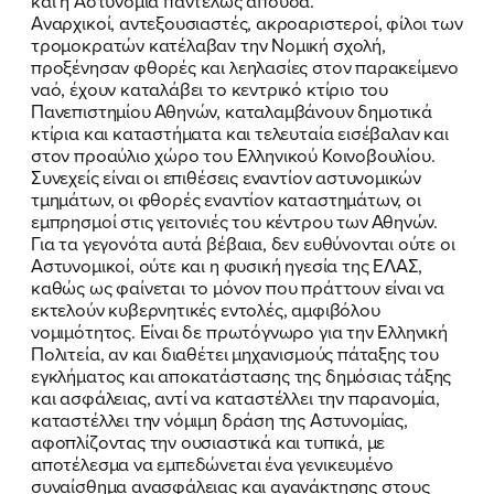
και η Αστυνομία παντελώς απούσα.
Αναρχικοί, αντεξουσιαστές, ακροαριστεροί, φίλοι των
ΕΠΙΘΕΤΟ
ΕΠΙΘΕΤΟ
*
*
τρομοκρατών κατέλαβαν την Νομική σχολή,
προξένησαν φθορές και λεηλασίες στον παρακείμενο
ναό, έχουν καταλάβει το κεντρικό κτίριο του
ΤΗΛΕΦΩΝΟ
ΤΗΛΕΦΩΝΟ
*
Πανεπιστημίου Αθηνών, καταλαμβάνουν δημοτικά
κτίρια και καταστήματα και τελευταία εισέβαλαν και
στον προαύλιο χώρο του Ελληνικού Κοινοβουλίου.
EMAIL
EMAIL
*
*
Συνεχείς είναι οι επιθέσεις εναντίον αστυνομικών
τμημάτων, οι φθορές εναντίον καταστημάτων, οι
εμπρησμοί στις γειτονιές του κέντρου των Αθηνών.
Αποδέχομαι την
Αποδέχομαι την
Πολιτική
Πολιτική
Για τα γεγονότα αυτά βέβαια, δεν ευθύνονται ούτε οι
Προστασίας Προσωπικών
Προστασίας Προσωπικών
Αστυνομικοί, ούτε και η φυσική ηγεσία της ΕΛΑΣ,
Δεδομένων
Δεδομένων
και τους τους
και τους τους
Όρους
Όρους
καθώς ως φαίνεται το μόνον που πράττουν είναι να
Χρήσης
Χρήσης
του δικτυακού τόπου του
του δικτυακού τόπου του
εκτελούν κυβερνητικές εντολές, αμφιβόλου
Πολιτικού Γραφείου της Βουλευτού
Πολιτικού Γραφείου της Βουλευτού
νομιμότητος. Είναι δε πρωτόγνωρο για την Ελληνική
Νίκης Κεραμέως
Νίκης Κεραμέως
Πολιτεία, αν και διαθέτει μηχανισμούς πάταξης του
εγκλήματος και αποκατάστασης της δημόσιας τάξης
και ασφάλειας, αντί να καταστέλλει την παρανομία,
ΥΠΟΒΟΛΗ
ΥΠΟΒΟΛΗ
καταστέλλει την νόμιμη δράση της Αστυνομίας,
αφοπλίζοντας την ουσιαστικά και τυπικά, με
αποτέλεσμα να εμπεδώνεται ένα γενικευμένο
συναίσθημα ανασφάλειας και αγανάκτησης στους