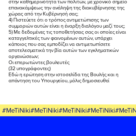
στην καθημερινότητα των πολιτών, με χρονικό σημείο
επανακάμψεως την ανάληψη της διακυβέρνησης της
χώρας από την Κυβέρνησή σας;
4) Πιστεύετε ότι ο τρόπος αντιμετώπισης των
συμμοριών αυτών είναι η έναρξη διαλόγου μαζί τους;
FB
IN
TW
YT
LN
VB
TIKTOK
5) Με δεδομένες τις τοποθετήσεις σας οι οποίες είναι
καταγγελτικές των φαινομένων αυτών, υπάρχει
κάποιος που σας εμποδίζει να αντιμετωπίσετε
αποτελεσματικά την βία αυτών των εγκληματικών
οργανώσεων;
Οι επερωτώντες βουλευτές
(32 υπογράφοντες)
Εδώ η ερώτηση στην ιστοσελίδα της Βουλής και η
απάντηση του Υπουργείου, μόλις δημοσιευθεί
#MeTiNiki#MeTiNiki#MeTiNiki#MeTiNiki#MeTiN