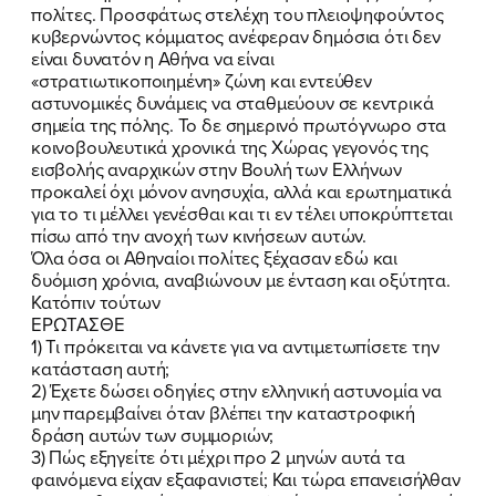
πολίτες. Προσφάτως στελέχη του πλειοψηφούντος
κυβερνώντος κόμματος ανέφεραν δημόσια ότι δεν
είναι δυνατόν η Αθήνα να είναι
«στρατιωτικοποιημένη» ζώνη και εντεύθεν
αστυνομικές δυνάμεις να σταθμεύουν σε κεντρικά
σημεία της πόλης. Το δε σημερινό πρωτόγνωρο στα
κοινοβουλευτικά χρονικά της Χώρας γεγονός της
εισβολής αναρχικών στην Βουλή των Ελλήνων
προκαλεί όχι μόνον ανησυχία, αλλά και ερωτηματικά
για το τι μέλλει γενέσθαι και τι εν τέλει υποκρύπτεται
πίσω από την ανοχή των κινήσεων αυτών.
Όλα όσα οι Αθηναίοι πολίτες ξέχασαν εδώ και
δυόμιση χρόνια, αναβιώνουν με ένταση και οξύτητα.
ΠΟΙΑ ΕΙΜΑΙ
Κατόπιν τούτων
ΕΡΩΤΑΣΘΕ
ΕΡΓΟ
1) Τι πρόκειται να κάνετε για να αντιμετωπίσετε την
κατάσταση αυτή;
ΕΚΔΗΛΩΣΕΙΣ
2) Έχετε δώσει οδηγίες στην ελληνική αστυνομία να
μην παρεμβαίνει όταν βλέπει την καταστροφική
δράση αυτών των συμμοριών;
ΝΕΑ
3) Πώς εξηγείτε ότι μέχρι προ 2 μηνών αυτά τα
φαινόμενα είχαν εξαφανιστεί; Και τώρα επανεισήλθαν
ΕΛΑ ΚΙ ΕΣΥ