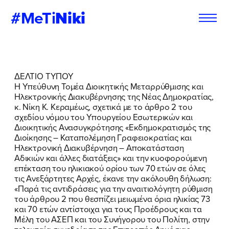
#MeTi
Niki
Φόρμα
Εγγραφή στο
ΔΕΛΤΙΟ ΤΥΠΟΥ
Εθελοντή
Newsletter
Η Υπεύθυνη Τομέα Διοικητικής Μεταρρύθμισης και
Ηλεκτρονικής Διακυβέρνησης της Νέας Δημοκρατίας,
κ. Νίκη Κ. Κεραμέως, σχετικά με το άρθρο 2 του
σχεδίου νόμου του Υπουργείου Εσωτερικών και
Διοικητικής Ανασυγκρότησης «Εκδημοκρατισμός της
Εάν θέλετε να ενημερώνεστε για τις
Εάν θέλετε να ενημερώνεστε για τις
Διοίκησης – Καταπολέμηση Γραφειοκρατίας και
δράσεις μας, μπορείτε να δηλώσετε
δράσεις μας, μπορείτε να δηλώσετε
Ηλεκτρονική Διακυβέρνηση – Αποκατάσταση
παρακάτω τα στοιχεία σας:
παρακάτω τα στοιχεία σας:
Αδικιών και άλλες διατάξεις» και την κυοφορούμενη
επέ
κταση του ηλικιακού ορίου των 70 ετών σε όλες
τις Ανεξάρτητες Αρχές, έκανε την ακόλουθη δήλωση:
ΣΥΜΠΛΗΡΩΣΤΕ ΤΗ ΦΟΡΜΑ
ΣΥΜΠΛΗΡΩΣΤΕ ΤΗ ΦΟΡΜΑ
«Παρά τις αντιδράσεις για την αναιτιολόγητη ρύθμιση
του άρθρου 2 που θεσπίζει μειωμένα όρια ηλικίας 73
ΟΝΟΜΑ
ΟΝΟΜΑ
*
*
και 70 ετών αντίστοιχα για τους Προέδρους και τα
Μέλη του ΑΣΕΠ και του Συνήγορου του Πολίτη, στην