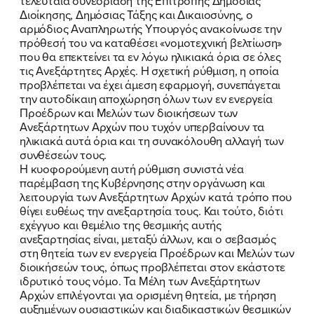
τελευταία συνεδρίαση της Επιτροπής Δημόσιας
Διοίκησης, Δημόσιας Τάξης και Δικαιοσύνης, ο
ΕΠΙΘΕΤΟ
ΕΠΙΘΕΤΟ
*
*
αρμόδιος Αναπληρωτής Υπουργός ανακοίνωσε την
πρόθεσή του να καταθέσει «νομοτεχνική βελτίωση»
που θα επεκτείνει τα εν λόγω ηλικιακά όρια σε όλες
ΤΗΛΕΦΩΝΟ
ΤΗΛΕΦΩΝΟ
*
τις Ανεξάρτητες Αρχές. Η σχετική ρύθμιση, η οποία
προβλέπεται να έχει άμεση εφαρμογή, συνεπάγεται
την αυτοδίκαιη αποχώρηση όλων των εν ενεργεία
EMAIL
EMAIL
*
*
Προέδρων και Μελών των διοικήσεων των
Ανεξάρτητων Αρχών που τυχόν υπερβαίνουν τα
ηλικιακά αυτά όρια και τη συνακόλουθη αλλαγή των
Αποδέχομαι την
Αποδέχομαι την
Πολιτική
Πολιτική
συνθέσεών τους.
Προστασίας Προσωπικών
Προστασίας Προσωπικών
Η κυοφορούμενη αυτή ρύθμιση συνιστά νέα
Δεδομένων
Δεδομένων
και τους τους
και τους τους
Όρους
Όρους
παρέμβαση της Κυβέρνησης στην οργάνωση και
Χρήσης
Χρήσης
του δικτυακού τόπου του
του δικτυακού τόπου του
λειτουργία των Ανεξάρτητων Αρχών κατά τρόπο που
Πολιτικού Γραφείου της Βουλευτού
Πολιτικού Γραφείου της Βουλευτού
θίγει ευθέως την ανεξαρτησία τους. Και τούτο, διότι
Νίκης Κεραμέως
Νίκης Κεραμέως
εχέγγυο και θεμέλιο της θεσμικής αυτής
ανεξαρτησίας είναι, μεταξύ άλλων, και ο σεβασμός
στη θητεία των εν ενεργεία Προέδρων και Μελών των
ΥΠΟΒΟΛΗ
ΥΠΟΒΟΛΗ
διοικήσεών τους, όπως προβλέπεται στον εκάστοτε
ιδρυτικό τους νόμο. Τα Μέλη των Ανεξάρτητων
Αρχών επιλέγονται για ορισμένη θητεία, με τήρηση
αυξημένων ουσιαστικών και διαδικαστικών θεσμικών