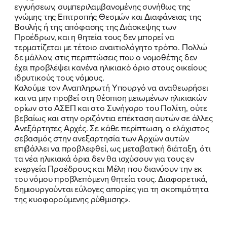
εγγυήσεων, συμπεριλαμβανομένης συνήθως της
γνώμης της Επιτροπής Θεσμών και Διαφάνειας της
Βουλής ή της απόφασης της Διάσκεψης των
Προέδρων, και η θητεία τους δεν μπορεί να
τερματίζεται με τέτοιο αναιτιολόγητο τρόπο. Πολλώ
ΠΟΙΑ ΕΙΜΑΙ
δε μάλλον, στις περιπτώσεις που ο νομοθέτης δεν
έχει προβλέψει κανένα ηλικιακό όριο στους οικείους
ΕΡΓΟ
ιδρυτικούς τους νόμους.
Καλούμε τον Αναπληρωτή Υπουργό να αναθεωρήσει
ΕΚΔΗΛΩΣΕΙΣ
και να μην προβεί στη θέσπιση μειωμένων ηλικιακών
ορίων στο ΑΣΕΠ και στο Συνήγορο του Πολίτη, ούτε
βεβαίως και στην οριζόντια επέκταση αυτών σε άλλες
ΝΕΑ
Ανεξάρτητες Αρχές. Σε κάθε περίπτωση, ο ελάχιστος
σεβασμός στην ανεξαρτησία των Αρχών αυτών
ΕΛΑ ΚΙ ΕΣΥ
επιβάλλει να προβλεφθεί, ως μεταβατική διάταξη, ότι
τα νέα ηλικιακά όρια δεν θα ισχύσουν για τους εν
ενεργεία Προέδρους και Μέλη που διανύουν την εκ
του νόμου προβλεπόμενη θητεία τους. Διαφορετικά,
δημιουργούνται εύλογες απορίες για τη σκοπιμότητα
FB
IN
TW
YT
LN
VB
TIKTOK
της κυοφορούμενης ρύθμισης».