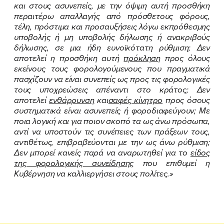
και στους ασυνεπείς, με την όψιμη αυτή προσθήκη
περαιτέρω απαλλαγής από πρόσθετους φόρους,
τέλη, πρόστιμα και προσαυξήσεις λόγω εκπρόθεσμης
υποβολής ή μη υποβολής δήλωσης ή ανακριβούς
δήλωσης, σε μια ήδη ευνοϊκότατη ρύθμιση; Δεν
αποτελεί η προσθήκη αυτή
πρόκληση
προς όλους
εκείνους τους φορολογούμενους που πραγματικά
πασχίζουν να είναι συνεπείς ως προς τις φορολογικές
τους υποχρεώσεις απέναντι στο κράτος; Δεν
αποτελεί
ενθάρρυνση
και
σαφές κίνητρο
προς όσους
συστηματικά είναι ασυνεπείς ή φοροδιαφεύγουν; Με
ποια λογική και για ποιον σκοπό τα ως άνω πρόσωπα,
αντί να υποστούν τις συνέπειες των πράξεων τους,
αντιθέτως, επιβραβεύονται με την ως άνω ρύθμιση;
Δεν μπορεί κανείς παρά να αναρωτηθεί για το
είδος
της φορολογικής συνείδησης
που επιθυμεί η
Κυβέρνηση να καλλιεργήσει στους πολίτες.»