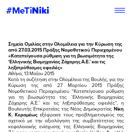
#MeTi
Niki
Φόρμα
Εγγραφή στο
Σημεία Ομιλίας στην Ολομέλεια για την
Κύρωση της
Εθελοντή
Newsletter
από 27.03.2015 Πράξης Νομοθετικού Περιεχομένου
«Κατεπείγουσα ρύθμιση για τη βιωσιμότητα της
‘Ελληνικής Βιομηχανίας Ζάχαρης Α.Ε.’ και τις
ληξιπρόθεσμες οφειλές»
Αθήνα, 13 Μαΐου 2015
Εάν θέλετε να ενημερώνεστε για τις
Εάν θέλετε να ενημερώνεστε για τις
Κατά τη συζήτηση στην Ολομέλεια της Βουλής, για την
δράσεις μας, μπορείτε να δηλώσετε
δράσεις μας, μπορείτε να δηλώσετε
Κύρωση της από 27 Μαρτίου 2015 Πράξης
παρακάτω τα στοιχεία σας:
παρακάτω τα στοιχεία σας:
Νομοθετικού Περιεχομένου “Κατεπείγουσα ρύθμιση
για τη βιωσιμότητα της ΄Ελληνικής Βιομηχανίας
Ζάχαρης Α.Ε.’ και τις ληξιπρόθεσμες οφειλές”, η
ΣΥΜΠΛΗΡΩΣΤΕ ΤΗ ΦΟΡΜΑ
ΣΥΜΠΛΗΡΩΣΤΕ ΤΗ ΦΟΡΜΑ
Βουλευτής Επικρατείας της Νέας Δημοκρατίας
Νίκη
Κ. Κεραμέως
εξέφρασε τους προβληματισμούς της
ΟΝΟΜΑ
ΟΝΟΜΑ
*
*
σχετικά με την αξιολόγηση της συμβατότητας της
κεφαλαιακής ενίσχυσης της Ελληνικής Βιομηχανίας