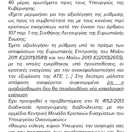
40 μέρες ερωτήματα προς τους Υπουργούς της
Κυβέρνησης:
«Έχετε μεριμνήσει για την αξιολόγηση της ρύθμισης
ως προς τη συμβατότητά της με τους κανόνες περί
κρατικών ενισχύσεων, κατά την έννοια του άρθρου
107 παρ. 1 της Συνθήκης Λειτουργίας της Ευρωπαϊκής
Ένωσης;
Έχετε αξιολογήσει τη ρύθμιση υπό το πρίσμα των
αποφάσεων της Ευρωπαϊκής Επιτροπής του Μαΐου
2011 (
C
(2011)3589) και του Μαΐου 2013 (
C
(2013)2655),
με τις οποίες εγκρίθηκαν, υπό προϋποθέσεις, οι
κρατικές ενισχύσεις για την ανακεφαλαιοποίηση και
την εξυγίανση της ΑΤΕ; […] Στη δεύτερη μάλιστα
απόφαση αναφέρεται συγκεκριμένα
ότι η
αναδιάρθρωση δεν θα περιλαμβάνει νέα κεφαλαιακή
ενίσχυση
.
Έχει προηγηθεί η προβλεπόμενη στο Ν. 4152/2013
διαδικασία προηγούμενης διαβούλευσης με την
αρμόδια Κεντρική Μονάδα Κρατικών Ενισχύσεων του
Υπουργείου Οικονομικών;»
«Θεωρώ εύλογη, κύριοι Υπουργοί, την ανησυχία σας
για την προστασία των τευτλοπαραγωγών και δεν