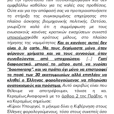
αμφιβάλλω καθόλου για τις καλές σας προθέσεις.
Ούτε και για την απόφασή σας να προτεραιοποιήσετε
τη στήριξη της συγκεκριμένης επιχείρησης στο
πλαίσιο άσκησης βιομηχανικής πολιτικής.
Ωστόσο,
ΠΟΙΑ ΕΙΜΑΙ
γνωρίζετε καλά ότι η συμμόρφωση με τους
ενωσιακούς κανόνες κρατικών ενισχύσεων συνιστά
ΕΡΓΟ
υποχρέωση
κάθε κράτους μέλους, στο πλαίσιο
τήρησης της νομιμότητας
Και οι κανόνες αυτοί δεν
ΕΚΔΗΛΩΣΕΙΣ
είναι à
la
carte
. Να τους δεχόμαστε μόνο όταν
φέρνουν χρήματα και να τους αγνοούμε όταν
ΝΕΑ
συνοδεύονται από υποχρεώσεις
.
[…]
Γιατί
διαφορετικά, μπορεί το μέτρο αυτό να γυρίσει
ΕΛΑ ΚΙ ΕΣΥ
“
boomerang
”, και να πρέπει όχι μόνο να επιστραφεί
το ποσό των 30 εκατομμυρίων αλλά επιπλέον να
κληθεί ο Έλληνας φορολογούμενος να πληρώσει
ανατοκισμούς και πρόστιμα.
Αυτό ακριβώς είναι που
θέλουμε να αποτρέψουμε
»,
τόνισε η κα.
FB
IN
TW
YT
LN
VB
TIKTOK
Κεραμέως.Αναφορικά με το
άρθρο 2 της Πράξης
, η
κα Κεραμέως σημείωσε:
«
Κύριοι Υπουργοί, τι μήνυμα δίνει η Κυβέρνηση στους
Έλληνες φορολογούμενους, τόσο στους συνεπείς όσο