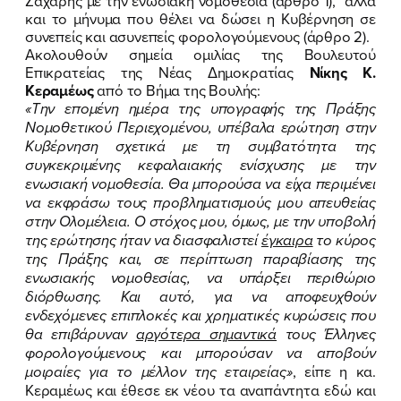
Ζάχαρης με την ενωσιακή νομοθεσία (άρθρο 1), αλλά
και το μήνυμα που θέλει να δώσει η Κυβέρνηση σε
ΕΠΙΘΕΤΟ
ΕΠΙΘΕΤΟ
*
*
συνεπείς και ασυνεπείς φορολογούμενους (άρθρο 2).
Ακολουθούν σημεία ομιλίας της Βουλευτού
Επικρατείας της Νέας Δημοκρατίας
Νίκης Κ.
ΤΗΛΕΦΩΝΟ
ΤΗΛΕΦΩΝΟ
*
Κεραμέως
από το Βήμα της Βουλής:
«Την επομένη ημέρα της υπογραφής της Πράξης
Νομοθετικού Περιεχομένου, υπέβαλα ερώτηση στην
EMAIL
EMAIL
*
*
Κυβέρνηση σχετικά με τη συμβατότητα της
συγκεκριμένης κεφαλαιακής ενίσχυσης με την
ενωσιακή νομοθεσία. Θα μπορούσα να είχα περιμένει
Αποδέχομαι την
Αποδέχομαι την
Πολιτική
Πολιτική
να εκφράσω τους προβληματισμούς μου απευθείας
Προστασίας Προσωπικών
Προστασίας Προσωπικών
στην Ολομέλεια. Ο στόχος μου, όμως, με την υποβολή
Δεδομένων
Δεδομένων
και τους τους
και τους τους
Όρους
Όρους
της ερώτησης ήταν να διασφαλιστεί
έγκαιρα
το κύρος
Χρήσης
Χρήσης
του δικτυακού τόπου του
του δικτυακού τόπου του
Πολιτικού Γραφείου της Βουλευτού
Πολιτικού Γραφείου της Βουλευτού
της Πράξης και, σε περίπτωση παραβίασης της
Νίκης Κεραμέως
Νίκης Κεραμέως
ενωσιακής νομοθεσίας, να υπάρξει περιθώριο
διόρθωσης. Και αυτό, για να αποφευχθούν
ενδεχόμενες επιπλοκές και χρηματικές κυρώσεις που
θα επιβάρυναν
αργότερα σημαντικά
τους Έλληνες
ΥΠΟΒΟΛΗ
ΥΠΟΒΟΛΗ
φορολογούμενους και μπορούσαν να αποβούν
μοιραίες για το μέλλον της εταιρείας»
, είπε η κα.
Κεραμέως και έθεσε εκ νέου τα αναπάντητα εδώ και