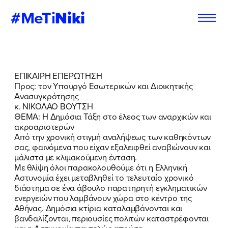
#MeTi
Niki
Φόρμα
Εγγραφή στο
ΕΠΙΚΑΙΡΗ ΕΠΕΡΩΤΗΣΗ
Εθελοντή
Newsletter
Προς: τον Υπουργό Εσωτερικών και Διοικητικής
Ανασυγκρότησης
κ. ΝΙΚΟΛΑΟ ΒΟΥΤΣΗ
ΘΕΜΑ: Η Δημόσια Τάξη στο έλεος των αναρχικών και
ακροαριστερών
Εάν θέλετε να ενημερώνεστε για τις
Εάν θέλετε να ενημερώνεστε για τις
Από την χρονική στιγμή αναλήψεως των καθηκόντων
δράσεις μας, μπορείτε να δηλώσετε
δράσεις μας, μπορείτε να δηλώσετε
σας, φαινόμενα που είχαν εξαλειφθεί αναβιώνουν και
παρακάτω τα στοιχεία σας:
παρακάτω τα στοιχεία σας:
μάλιστα με κλιμακούμενη ένταση.
Με θλίψη όλοι παρακολουθούμε ότι η Ελληνική
Αστυνομία έχει μεταβληθεί το τελευταίο χρονικό
ΣΥΜΠΛΗΡΩΣΤΕ ΤΗ ΦΟΡΜΑ
ΣΥΜΠΛΗΡΩΣΤΕ ΤΗ ΦΟΡΜΑ
διάστημα σε ένα άβουλο παρατηρητή εγκληματικών
ενεργειών που λαμβάνουν χώρα στο κέντρο της
ΟΝΟΜΑ
ΟΝΟΜΑ
*
*
Αθήνας. Δημόσια κτίρια καταλαμβάνονται και
βανδαλίζονται, περιουσίες πολιτών καταστρέφονται