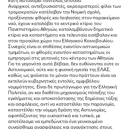
και η Αστυνομία παντελώς απούσα.
Αναρχικοί, αντεξουσιαστές, ακροαριστεροί, φίλοι των
ΕΠΙΘΕΤΟ
ΕΠΙΘΕΤΟ
*
*
τρομοκρατών κατέλαβαν την Νομική σχολή,
προξένησαν φθορές και λεηλασίες στον παρακείμενο
ναό, έχουν καταλάβει το κεντρικό κτίριο του
ΤΗΛΕΦΩΝΟ
ΤΗΛΕΦΩΝΟ
*
Πανεπιστημίου Αθηνών, καταλαμβάνουν δημοτικά
κτίρια και καταστήματα και τελευταία εισέβαλαν και
στον προαύλιο χώρο του Ελληνικού Κοινοβουλίου.
EMAIL
EMAIL
*
*
Συνεχείς είναι οι επιθέσεις εναντίον αστυνομικών
τμημάτων, οι φθορές εναντίον καταστημάτων, οι
εμπρησμοί στις γειτονιές του κέντρου των Αθηνών.
Αποδέχομαι την
Αποδέχομαι την
Πολιτική
Πολιτική
Για τα γεγονότα αυτά βέβαια, δεν ευθύνονται ούτε οι
Προστασίας Προσωπικών
Προστασίας Προσωπικών
Αστυνομικοί, ούτε και η φυσική ηγεσία της ΕΛΑΣ,
Δεδομένων
Δεδομένων
και τους τους
και τους τους
Όρους
Όρους
καθώς ως φαίνεται το μόνον που πράττουν είναι να
Χρήσης
Χρήσης
του δικτυακού τόπου του
του δικτυακού τόπου του
εκτελούν κυβερνητικές εντολές, αμφιβόλου
Πολιτικού Γραφείου της Βουλευτού
Πολιτικού Γραφείου της Βουλευτού
νομιμότητος. Είναι δε πρωτόγνωρο για την Ελληνική
Νίκης Κεραμέως
Νίκης Κεραμέως
Πολιτεία, αν και διαθέτει μηχανισμούς πάταξης του
εγκλήματος και αποκατάστασης της δημόσιας τάξης
και ασφάλειας, αντί να καταστέλλει την παρανομία,
ΥΠΟΒΟΛΗ
ΥΠΟΒΟΛΗ
καταστέλλει την νόμιμη δράση της Αστυνομίας,
αφοπλίζοντας την ουσιαστικά και τυπικά, με
αποτέλεσμα να εμπεδώνεται ένα γενικευμένο
συναίσθημα ανασφάλειας και αγανάκτησης στους