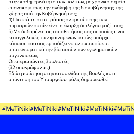
στην καθημερινότητα των πολιτών, με χρονικό σημείο
επανακάμψεως την ανάληψη της διακυβέρνησης της
χώρας από την Κυβέρνησή σας;
4) Πιστεύετε ότι ο τρόπος αντιμετώπισης των
συμμοριών αυτών είναι η έναρξη διαλόγου μαζί τους;
FB
IN
TW
YT
LN
VB
TIKTOK
5) Με δεδομένες τις τοποθετήσεις σας οι οποίες είναι
καταγγελτικές των φαινομένων αυτών, υπάρχει
κάποιος που σας εμποδίζει να αντιμετωπίσετε
αποτελεσματικά την βία αυτών των εγκληματικών
οργανώσεων;
Οι επερωτώντες βουλευτές
(32 υπογράφοντες)
Εδώ η ερώτηση στην ιστοσελίδα της Βουλής και η
απάντηση του Υπουργείου, μόλις δημοσιευθεί
#MeTiNiki#MeTiNiki#MeTiNiki#MeTiNiki#MeTiN