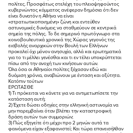
πολίτες. Προσφάτως στελέχη του πλειοψηφούντος
κυβερνώντος κόμματος ανέφεραν δημόσια ότι δεν
είναι δυνατόν η Αθήνα να είναι
«στρατιωτικοποιημένη» ζώνη και εντεύθεν
αστυνομικές δυνάμεις να σταθμεύουν σε κεντρικά
σημεία της πόλης. Το δε σημερινό πρωτόγνωρο στα
κοινοβουλευτικά χρονικά της Χώρας γεγονός της
εισβολής αναρχικών στην Βουλή των Ελλήνων
προκαλεί όχι μόνον ανησυχία, αλλά και ερωτηματικά
για το τι μέλλει γενέσθαι και τι εν τέλει υποκρύπτεται
πίσω από την ανοχή των κινήσεων αυτών.
Όλα όσα οι Αθηναίοι πολίτες ξέχασαν εδώ και
δυόμιση χρόνια, αναβιώνουν με ένταση και οξύτητα.
ΠΟΙΑ ΕΙΜΑΙ
Κατόπιν τούτων
ΕΡΩΤΑΣΘΕ
ΕΡΓΟ
1) Τι πρόκειται να κάνετε για να αντιμετωπίσετε την
κατάσταση αυτή;
ΕΚΔΗΛΩΣΕΙΣ
2) Έχετε δώσει οδηγίες στην ελληνική αστυνομία να
μην παρεμβαίνει όταν βλέπει την καταστροφική
δράση αυτών των συμμοριών;
ΝΕΑ
3) Πώς εξηγείτε ότι μέχρι προ 2 μηνών αυτά τα
φαινόμενα είχαν εξαφανιστεί; Και τώρα επανεισήλθαν
ΕΛΑ ΚΙ ΕΣΥ