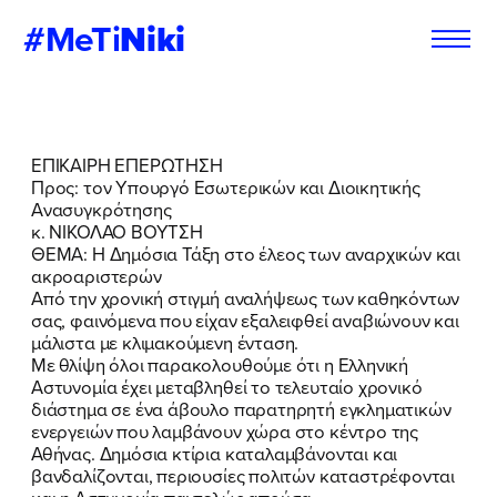
#MeTi
Niki
Φόρμα
Εγγραφή στο
ΕΠΙΚΑΙΡΗ ΕΠΕΡΩΤΗΣΗ
Εθελοντή
Newsletter
Προς: τον Υπουργό Εσωτερικών και Διοικητικής
Ανασυγκρότησης
κ. ΝΙΚΟΛΑΟ ΒΟΥΤΣΗ
ΘΕΜΑ: Η Δημόσια Τάξη στο έλεος των αναρχικών και
ακροαριστερών
Εάν θέλετε να ενημερώνεστε για τις
Εάν θέλετε να ενημερώνεστε για τις
Από την χρονική στιγμή αναλήψεως των καθηκόντων
δράσεις μας, μπορείτε να δηλώσετε
δράσεις μας, μπορείτε να δηλώσετε
σας, φαινόμενα που είχαν εξαλειφθεί αναβιώνουν και
παρακάτω τα στοιχεία σας:
παρακάτω τα στοιχεία σας:
μάλιστα με κλιμακούμενη ένταση.
Με θλίψη όλοι παρακολουθούμε ότι η Ελληνική
Αστυνομία έχει μεταβληθεί το τελευταίο χρονικό
ΣΥΜΠΛΗΡΩΣΤΕ ΤΗ ΦΟΡΜΑ
ΣΥΜΠΛΗΡΩΣΤΕ ΤΗ ΦΟΡΜΑ
διάστημα σε ένα άβουλο παρατηρητή εγκληματικών
ενεργειών που λαμβάνουν χώρα στο κέντρο της
ΟΝΟΜΑ
ΟΝΟΜΑ
*
*
Αθήνας. Δημόσια κτίρια καταλαμβάνονται και
βανδαλίζονται, περιουσίες πολιτών καταστρέφονται