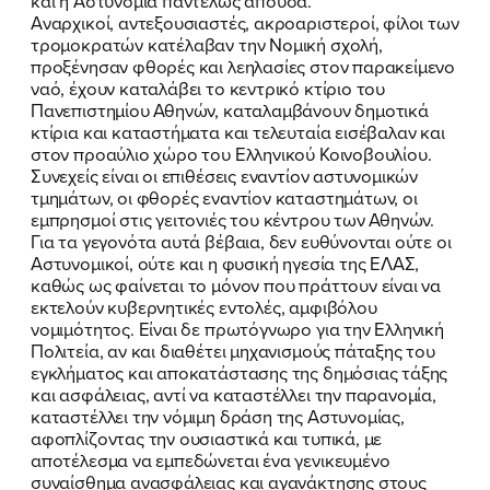
και η Αστυνομία παντελώς απούσα.
Αναρχικοί, αντεξουσιαστές, ακροαριστεροί, φίλοι των
ΕΠΙΘΕΤΟ
ΕΠΙΘΕΤΟ
*
*
τρομοκρατών κατέλαβαν την Νομική σχολή,
προξένησαν φθορές και λεηλασίες στον παρακείμενο
ναό, έχουν καταλάβει το κεντρικό κτίριο του
ΤΗΛΕΦΩΝΟ
ΤΗΛΕΦΩΝΟ
*
Πανεπιστημίου Αθηνών, καταλαμβάνουν δημοτικά
κτίρια και καταστήματα και τελευταία εισέβαλαν και
στον προαύλιο χώρο του Ελληνικού Κοινοβουλίου.
EMAIL
EMAIL
*
*
Συνεχείς είναι οι επιθέσεις εναντίον αστυνομικών
τμημάτων, οι φθορές εναντίον καταστημάτων, οι
εμπρησμοί στις γειτονιές του κέντρου των Αθηνών.
Αποδέχομαι την
Αποδέχομαι την
Πολιτική
Πολιτική
Για τα γεγονότα αυτά βέβαια, δεν ευθύνονται ούτε οι
Προστασίας Προσωπικών
Προστασίας Προσωπικών
Αστυνομικοί, ούτε και η φυσική ηγεσία της ΕΛΑΣ,
Δεδομένων
Δεδομένων
και τους τους
και τους τους
Όρους
Όρους
καθώς ως φαίνεται το μόνον που πράττουν είναι να
Χρήσης
Χρήσης
του δικτυακού τόπου του
του δικτυακού τόπου του
εκτελούν κυβερνητικές εντολές, αμφιβόλου
Πολιτικού Γραφείου της Βουλευτού
Πολιτικού Γραφείου της Βουλευτού
νομιμότητος. Είναι δε πρωτόγνωρο για την Ελληνική
Νίκης Κεραμέως
Νίκης Κεραμέως
Πολιτεία, αν και διαθέτει μηχανισμούς πάταξης του
εγκλήματος και αποκατάστασης της δημόσιας τάξης
και ασφάλειας, αντί να καταστέλλει την παρανομία,
ΥΠΟΒΟΛΗ
ΥΠΟΒΟΛΗ
καταστέλλει την νόμιμη δράση της Αστυνομίας,
αφοπλίζοντας την ουσιαστικά και τυπικά, με
αποτέλεσμα να εμπεδώνεται ένα γενικευμένο
συναίσθημα ανασφάλειας και αγανάκτησης στους