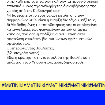
στην καθημερινότητα των πολιτών, με χρονικό σημείο
επανακάμψεως την ανάληψη της διακυβέρνησης της
χώρας από την Κυβέρνησή σας;
4) Πιστεύετε ότι ο τρόπος αντιμετώπισης των
συμμοριών αυτών είναι η έναρξη διαλόγου μαζί τους;
FB
IN
TW
YT
LN
VB
TIKTOK
5) Με δεδομένες τις τοποθετήσεις σας οι οποίες είναι
καταγγελτικές των φαινομένων αυτών, υπάρχει
κάποιος που σας εμποδίζει να αντιμετωπίσετε
αποτελεσματικά την βία αυτών των εγκληματικών
οργανώσεων;
Οι επερωτώντες βουλευτές
(32 υπογράφοντες)
Εδώ η ερώτηση στην ιστοσελίδα της Βουλής και η
απάντηση του Υπουργείου, μόλις δημοσιευθεί
#MeTiNiki#MeTiNiki#MeTiNiki#MeTiNiki#MeTiN