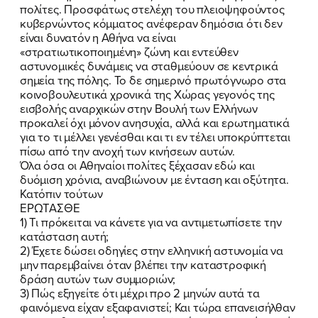
πολίτες. Προσφάτως στελέχη του πλειοψηφούντος
κυβερνώντος κόμματος ανέφεραν δημόσια ότι δεν
είναι δυνατόν η Αθήνα να είναι
«στρατιωτικοποιημένη» ζώνη και εντεύθεν
αστυνομικές δυνάμεις να σταθμεύουν σε κεντρικά
σημεία της πόλης. Το δε σημερινό πρωτόγνωρο στα
κοινοβουλευτικά χρονικά της Χώρας γεγονός της
εισβολής αναρχικών στην Βουλή των Ελλήνων
προκαλεί όχι μόνον ανησυχία, αλλά και ερωτηματικά
για το τι μέλλει γενέσθαι και τι εν τέλει υποκρύπτεται
πίσω από την ανοχή των κινήσεων αυτών.
Όλα όσα οι Αθηναίοι πολίτες ξέχασαν εδώ και
δυόμιση χρόνια, αναβιώνουν με ένταση και οξύτητα.
ΠΟΙΑ ΕΙΜΑΙ
Κατόπιν τούτων
ΕΡΩΤΑΣΘΕ
ΕΡΓΟ
1) Τι πρόκειται να κάνετε για να αντιμετωπίσετε την
κατάσταση αυτή;
ΕΚΔΗΛΩΣΕΙΣ
2) Έχετε δώσει οδηγίες στην ελληνική αστυνομία να
μην παρεμβαίνει όταν βλέπει την καταστροφική
δράση αυτών των συμμοριών;
ΝΕΑ
3) Πώς εξηγείτε ότι μέχρι προ 2 μηνών αυτά τα
φαινόμενα είχαν εξαφανιστεί; Και τώρα επανεισήλθαν
ΕΛΑ ΚΙ ΕΣΥ