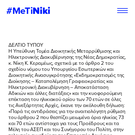
#MeTi
Niki
Φόρμα
Εγγραφή στο
ΔΕΛΤΙΟ ΤΥΠΟΥ
Εθελοντή
Newsletter
Η Υπεύθυνη Τομέα Διοικητικής Μεταρρύθμισης και
Ηλεκτρονικής Διακυβέρνησης της Νέας Δημοκρατίας,
κ. Νίκη Κ. Κεραμέως, σχετικά με το άρθρο 2 του
σχεδίου νόμου του Υπουργείου Εσωτερικών και
Διοικητικής Ανασυγκρότησης «Εκδημοκρατισμός της
Εάν θέλετε να ενημερώνεστε για τις
Εάν θέλετε να ενημερώνεστε για τις
Διοίκησης – Καταπολέμηση Γραφειοκρατίας και
δράσεις μας, μπορείτε να δηλώσετε
δράσεις μας, μπορείτε να δηλώσετε
Ηλεκτρονική Διακυβέρνηση – Αποκατάσταση
παρακάτω τα στοιχεία σας:
παρακάτω τα στοιχεία σας:
Αδικιών και άλλες διατάξεις» και την κυοφορούμενη
επέ
κταση του ηλικιακού ορίου των 70 ετών σε όλες
τις Ανεξάρτητες Αρχές, έκανε την ακόλουθη δήλωση:
ΣΥΜΠΛΗΡΩΣΤΕ ΤΗ ΦΟΡΜΑ
ΣΥΜΠΛΗΡΩΣΤΕ ΤΗ ΦΟΡΜΑ
«Παρά τις αντιδράσεις για την αναιτιολόγητη ρύθμιση
του άρθρου 2 που θεσπίζει μειωμένα όρια ηλικίας 73
ΟΝΟΜΑ
ΟΝΟΜΑ
*
*
και 70 ετών αντίστοιχα για τους Προέδρους και τα
Μέλη του ΑΣΕΠ και του Συνήγορου του Πολίτη, στην