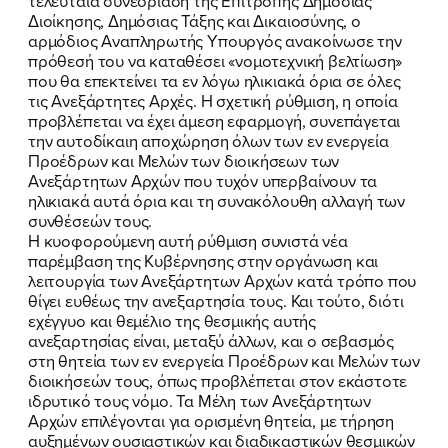
τελευταία συνεδρίαση της Επιτροπής Δημόσιας
Διοίκησης, Δημόσιας Τάξης και Δικαιοσύνης, ο
ΕΠΙΘΕΤΟ
ΕΠΙΘΕΤΟ
*
*
αρμόδιος Αναπληρωτής Υπουργός ανακοίνωσε την
πρόθεσή του να καταθέσει «νομοτεχνική βελτίωση»
που θα επεκτείνει τα εν λόγω ηλικιακά όρια σε όλες
ΤΗΛΕΦΩΝΟ
ΤΗΛΕΦΩΝΟ
*
τις Ανεξάρτητες Αρχές. Η σχετική ρύθμιση, η οποία
προβλέπεται να έχει άμεση εφαρμογή, συνεπάγεται
την αυτοδίκαιη αποχώρηση όλων των εν ενεργεία
EMAIL
EMAIL
*
*
Προέδρων και Μελών των διοικήσεων των
Ανεξάρτητων Αρχών που τυχόν υπερβαίνουν τα
ηλικιακά αυτά όρια και τη συνακόλουθη αλλαγή των
Αποδέχομαι την
Αποδέχομαι την
Πολιτική
Πολιτική
συνθέσεών τους.
Προστασίας Προσωπικών
Προστασίας Προσωπικών
Η κυοφορούμενη αυτή ρύθμιση συνιστά νέα
Δεδομένων
Δεδομένων
και τους τους
και τους τους
Όρους
Όρους
παρέμβαση της Κυβέρνησης στην οργάνωση και
Χρήσης
Χρήσης
του δικτυακού τόπου του
του δικτυακού τόπου του
λειτουργία των Ανεξάρτητων Αρχών κατά τρόπο που
Πολιτικού Γραφείου της Βουλευτού
Πολιτικού Γραφείου της Βουλευτού
θίγει ευθέως την ανεξαρτησία τους. Και τούτο, διότι
Νίκης Κεραμέως
Νίκης Κεραμέως
εχέγγυο και θεμέλιο της θεσμικής αυτής
ανεξαρτησίας είναι, μεταξύ άλλων, και ο σεβασμός
στη θητεία των εν ενεργεία Προέδρων και Μελών των
ΥΠΟΒΟΛΗ
ΥΠΟΒΟΛΗ
διοικήσεών τους, όπως προβλέπεται στον εκάστοτε
ιδρυτικό τους νόμο. Τα Μέλη των Ανεξάρτητων
Αρχών επιλέγονται για ορισμένη θητεία, με τήρηση
αυξημένων ουσιαστικών και διαδικαστικών θεσμικών