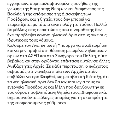
εγγυήσεων, συμπεριλαμβανομένης συνήθως της
γνώμης της Επιτροπής Θεσμών και Διαφάνειας της
Βουλής ή της απόφασης της Διάσκεψης των
Προέδρων, και η θητεία τους δεν μπορεί να
τερματίζεται με τέτοιο αναιτιολόγητο τρόπο. Πολλώ
ΠΟΙΑ ΕΙΜΑΙ
δε μάλλον, στις περιπτώσεις που ο νομοθέτης δεν
έχει προβλέψει κανένα ηλικιακό όριο στους οικείους
ΕΡΓΟ
ιδρυτικούς τους νόμους.
Καλούμε τον Αναπληρωτή Υπουργό να αναθεωρήσει
ΕΚΔΗΛΩΣΕΙΣ
και να μην προβεί στη θέσπιση μειωμένων ηλικιακών
ορίων στο ΑΣΕΠ και στο Συνήγορο του Πολίτη, ούτε
βεβαίως και στην οριζόντια επέκταση αυτών σε άλλες
ΝΕΑ
Ανεξάρτητες Αρχές. Σε κάθε περίπτωση, ο ελάχιστος
σεβασμός στην ανεξαρτησία των Αρχών αυτών
ΕΛΑ ΚΙ ΕΣΥ
επιβάλλει να προβλεφθεί, ως μεταβατική διάταξη, ότι
τα νέα ηλικιακά όρια δεν θα ισχύσουν για τους εν
ενεργεία Προέδρους και Μέλη που διανύουν την εκ
του νόμου προβλεπόμενη θητεία τους. Διαφορετικά,
δημιουργούνται εύλογες απορίες για τη σκοπιμότητα
FB
IN
TW
YT
LN
VB
TIKTOK
της κυοφορούμενης ρύθμισης».