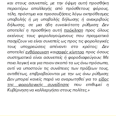
και στους ασυνεπείς, με την όψιμη αυτή προσθήκη
περαιτέρω απαλλαγής από πρόσθετους φόρους,
τέλη, πρόστιμα και προσαυξήσεις λόγω εκπρόθεσμης
υποβολής ή μη υποβολής δήλωσης ή ανακριβούς
δήλωσης, σε μια ήδη ευνοϊκότατη ρύθμιση; Δεν
αποτελεί η προσθήκη αυτή
πρόκληση
προς όλους
εκείνους τους φορολογούμενους που πραγματικά
πασχίζουν να είναι συνεπείς ως προς τις φορολογικές
τους υποχρεώσεις απέναντι στο κράτος; Δεν
αποτελεί
ενθάρρυνση
και
σαφές κίνητρο
προς όσους
συστηματικά είναι ασυνεπείς ή φοροδιαφεύγουν; Με
ποια λογική και για ποιον σκοπό τα ως άνω πρόσωπα,
αντί να υποστούν τις συνέπειες των πράξεων τους,
αντιθέτως, επιβραβεύονται με την ως άνω ρύθμιση;
Δεν μπορεί κανείς παρά να αναρωτηθεί για το
είδος
της φορολογικής συνείδησης
που επιθυμεί η
Κυβέρνηση να καλλιεργήσει στους πολίτες.»