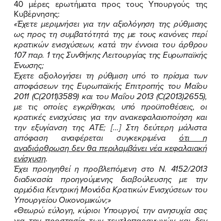
40 μέρες ερωτήματα προς τους Υπουργούς της
Κυβέρνησης:
«Έχετε μεριμνήσει για την αξιολόγηση της ρύθμισης
ως προς τη συμβατότητά της με τους κανόνες περί
κρατικών ενισχύσεων, κατά την έννοια του άρθρου
107 παρ. 1 της Συνθήκης Λειτουργίας της Ευρωπαϊκής
Ένωσης;
Έχετε αξιολογήσει τη ρύθμιση υπό το πρίσμα των
αποφάσεων της Ευρωπαϊκής Επιτροπής του Μαΐου
2011 (
C
(2011)3589) και του Μαΐου 2013 (
C
(2013)2655),
με τις οποίες εγκρίθηκαν, υπό προϋποθέσεις, οι
κρατικές ενισχύσεις για την ανακεφαλαιοποίηση και
την εξυγίανση της ΑΤΕ; […] Στη δεύτερη μάλιστα
απόφαση αναφέρεται συγκεκριμένα
ότι η
αναδιάρθρωση δεν θα περιλαμβάνει νέα κεφαλαιακή
ενίσχυση
.
Έχει προηγηθεί η προβλεπόμενη στο Ν. 4152/2013
διαδικασία προηγούμενης διαβούλευσης με την
αρμόδια Κεντρική Μονάδα Κρατικών Ενισχύσεων του
Υπουργείου Οικονομικών;»
«Θεωρώ εύλογη, κύριοι Υπουργοί, την ανησυχία σας
για την προστασία των τευτλοπαραγωγών και δεν