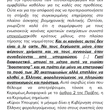
αμφιβάλλω καθόλου για τις καλές σας προθέσεις.
Ούτε και για την απόφασή σας να προτεραιοποιήσετε
τη στήριξη της συγκεκριμένης επιχείρησης στο
πλαίσιο άσκησης βιομηχανικής πολιτικής.
Ωστόσο,
ΠΟΙΑ ΕΙΜΑΙ
γνωρίζετε καλά ότι η συμμόρφωση με τους
ενωσιακούς κανόνες κρατικών ενισχύσεων συνιστά
ΕΡΓΟ
υποχρέωση
κάθε κράτους μέλους, στο πλαίσιο
τήρησης της νομιμότητας
Και οι κανόνες αυτοί δεν
ΕΚΔΗΛΩΣΕΙΣ
είναι à
la
carte
. Να τους δεχόμαστε μόνο όταν
φέρνουν χρήματα και να τους αγνοούμε όταν
ΝΕΑ
συνοδεύονται από υποχρεώσεις
.
[…]
Γιατί
διαφορετικά, μπορεί το μέτρο αυτό να γυρίσει
ΕΛΑ ΚΙ ΕΣΥ
“
boomerang
”, και να πρέπει όχι μόνο να επιστραφεί
το ποσό των 30 εκατομμυρίων αλλά επιπλέον να
κληθεί ο Έλληνας φορολογούμενος να πληρώσει
ανατοκισμούς και πρόστιμα.
Αυτό ακριβώς είναι που
θέλουμε να αποτρέψουμε
»,
τόνισε η κα.
FB
IN
TW
YT
LN
VB
TIKTOK
Κεραμέως.Αναφορικά με το
άρθρο 2 της Πράξης
, η
κα Κεραμέως σημείωσε:
«
Κύριοι Υπουργοί, τι μήνυμα δίνει η Κυβέρνηση στους
Έλληνες φορολογούμενους, τόσο στους συνεπείς όσο