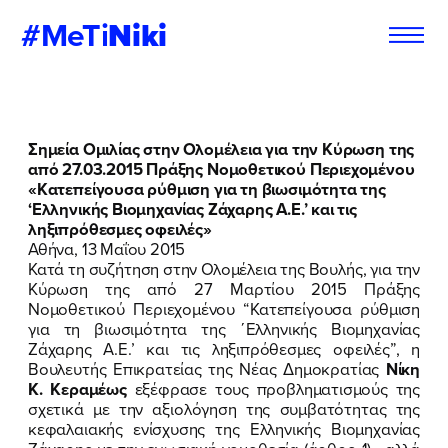
#MeTi
Niki
Φόρμα
Εγγραφή στο
Σημεία Ομιλίας στην Ολομέλεια για την
Κύρωση της
Εθελοντή
Newsletter
από 27.03.2015 Πράξης Νομοθετικού Περιεχομένου
«Κατεπείγουσα ρύθμιση για τη βιωσιμότητα της
‘Ελληνικής Βιομηχανίας Ζάχαρης Α.Ε.’ και τις
ληξιπρόθεσμες οφειλές»
Αθήνα, 13 Μαΐου 2015
Εάν θέλετε να ενημερώνεστε για τις
Εάν θέλετε να ενημερώνεστε για τις
Κατά τη συζήτηση στην Ολομέλεια της Βουλής, για την
δράσεις μας, μπορείτε να δηλώσετε
δράσεις μας, μπορείτε να δηλώσετε
Κύρωση της από 27 Μαρτίου 2015 Πράξης
παρακάτω τα στοιχεία σας:
παρακάτω τα στοιχεία σας:
Νομοθετικού Περιεχομένου “Κατεπείγουσα ρύθμιση
για τη βιωσιμότητα της ΄Ελληνικής Βιομηχανίας
Ζάχαρης Α.Ε.’ και τις ληξιπρόθεσμες οφειλές”, η
ΣΥΜΠΛΗΡΩΣΤΕ ΤΗ ΦΟΡΜΑ
ΣΥΜΠΛΗΡΩΣΤΕ ΤΗ ΦΟΡΜΑ
Βουλευτής Επικρατείας της Νέας Δημοκρατίας
Νίκη
Κ. Κεραμέως
εξέφρασε τους προβληματισμούς της
ΟΝΟΜΑ
ΟΝΟΜΑ
*
*
σχετικά με την αξιολόγηση της συμβατότητας της
κεφαλαιακής ενίσχυσης της Ελληνικής Βιομηχανίας