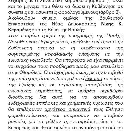
Ζάχαρης με την ενωσιακή νομοθεσία (άρθρο 1), αλλά
και το μήνυμα που θέλει να δώσει η Κυβέρνηση σε
ΕΠΙΘΕΤΟ
ΕΠΙΘΕΤΟ
*
*
συνεπείς και ασυνεπείς φορολογούμενους (άρθρο 2).
Ακολουθούν σημεία ομιλίας της Βουλευτού
Επικρατείας της Νέας Δημοκρατίας
Νίκης Κ.
ΤΗΛΕΦΩΝΟ
ΤΗΛΕΦΩΝΟ
*
Κεραμέως
από το Βήμα της Βουλής:
«Την επομένη ημέρα της υπογραφής της Πράξης
Νομοθετικού Περιεχομένου, υπέβαλα ερώτηση στην
EMAIL
EMAIL
*
*
Κυβέρνηση σχετικά με τη συμβατότητα της
συγκεκριμένης κεφαλαιακής ενίσχυσης με την
ενωσιακή νομοθεσία. Θα μπορούσα να είχα περιμένει
Αποδέχομαι την
Αποδέχομαι την
Πολιτική
Πολιτική
να εκφράσω τους προβληματισμούς μου απευθείας
Προστασίας Προσωπικών
Προστασίας Προσωπικών
στην Ολομέλεια. Ο στόχος μου, όμως, με την υποβολή
Δεδομένων
Δεδομένων
και τους τους
και τους τους
Όρους
Όρους
της ερώτησης ήταν να διασφαλιστεί
έγκαιρα
το κύρος
Χρήσης
Χρήσης
του δικτυακού τόπου του
του δικτυακού τόπου του
Πολιτικού Γραφείου της Βουλευτού
Πολιτικού Γραφείου της Βουλευτού
της Πράξης και, σε περίπτωση παραβίασης της
Νίκης Κεραμέως
Νίκης Κεραμέως
ενωσιακής νομοθεσίας, να υπάρξει περιθώριο
διόρθωσης. Και αυτό, για να αποφευχθούν
ενδεχόμενες επιπλοκές και χρηματικές κυρώσεις που
θα επιβάρυναν
αργότερα σημαντικά
τους Έλληνες
ΥΠΟΒΟΛΗ
ΥΠΟΒΟΛΗ
φορολογούμενους και μπορούσαν να αποβούν
μοιραίες για το μέλλον της εταιρείας»
, είπε η κα.
Κεραμέως και έθεσε εκ νέου τα αναπάντητα εδώ και