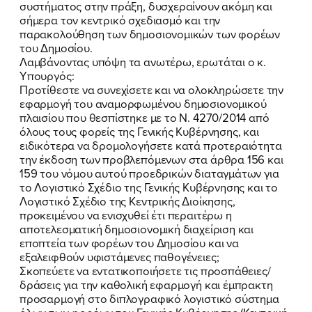
συστήματος στην πράξη, δυσχεραίνουν ακόμη και
σήμερα τον κεντρικό σχεδιασμό και την
ΕΚΔΗΛΩΣΕΙΣ
παρακολούθηση των δημοσιονομικών των φορέων
του Δημοσίου.
ΝΕΑ
Λαμβάνοντας υπόψη τα ανωτέρω, ερωτάται ο κ.
Υπουργός:
ΕΛΑ ΚΙ ΕΣΥ
Προτίθεστε να συνεχίσετε και να ολοκληρώσετε την
εφαρμογή του αναμορφωμένου δημοσιονομικού
πλαισίου που θεσπίστηκε με το Ν. 4270/2014 από
όλους τους φορείς της Γενικής Κυβέρνησης, και
ειδικότερα να δρομολογήσετε κατά προτεραιότητα
FB
IN
TW
YT
LN
VB
TIKTOK
την έκδοση των προβλεπόμενων στα άρθρα 156 και
159 του νόμου αυτού προεδρικών διαταγμάτων για
το Λογιστικό Σχέδιο της Γενικής Κυβέρνησης και το
Λογιστικό Σχέδιο της Κεντρικής Διοίκησης,
προκειμένου να ενισχυθεί έτι περαιτέρω η
αποτελεσματική δημοσιονομική διαχείριση και
εποπτεία των φορέων του Δημοσίου και να
εξαλειφθούν υφιστάμενες παθογένειες;
Σκοπεύετε να εντατικοποιήσετε τις προσπάθειες/
δράσεις για την καθολική εφαρμογή και έμπρακτη
προσαρμογή στο διπλογραφικό λογιστικό σύστημα