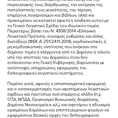
περιουσιακής τους διάρθρωσης, την εκτίμηση της
πιστοληπτικής τους ικανότητας, την τήρηση
επιμέρους λογαριασμών και βιβλίων, αλλά και
προκειμένου να καταστεί εφικτή η σύνδεση αυτού με
το Γενικό Λογιστικό Σχέδιο του ιδιωτικού τομέα.
Περαιτέρω, βάσει του Ν. 4308/2014 «Ελληνικά
Λογιστικά Πρότυπα, συναφείς ρυθμίσεις και άλλες
διατάξεις» (ΦΕΚ Α’ 251/24.11.2014), κερδοσκοπικές ή
μη κερδοσκοπικές οντότητες που ανήκουν στο
δημόσιο τομέα ή ελέγχονται από το Δημόσιο ή τελούν
υπό την εποπτεία του Δημοσίου, όταν δεν
εντάσσονται στη Γενική Κυβέρνηση, βαρύνονται με
αντίστοιχες υποχρεώσεις εφαρμογής του
διπλογραφικού λογιστικού συστήματος.
Παρόλα αυτά, αφενός η αποσπασματική εφαρμογή
και ο κατακερματισμός των υφιστάμενων λογιστικών
σχεδίων και προτύπων ανά επιμέρους κλάδο (π.χ.
ΟΤΑ, ΝΠΔΔ, Οργανισμοί Κοινωνικής Ασφάλισης,
ΠΟΙΑ ΕΙΜΑΙ
Δημόσια Νοσοκομεία κ.αλ.), και αφετέρου η αδυναμία
ορισμένων δημόσιων και εποπτευόμενων φορέων να
εφαρμόσουν βασικές αρχές του διπλογραφικού
ΕΡΓΟ