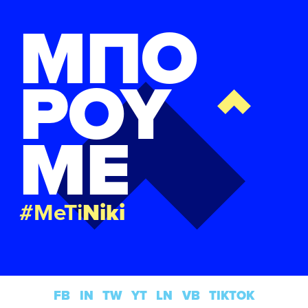
ΜΠΟ
ΡΟΥ
ΜΕ
#MeTi
Niki
FB
IN
TW
YT
LN
VB
TIKTOK