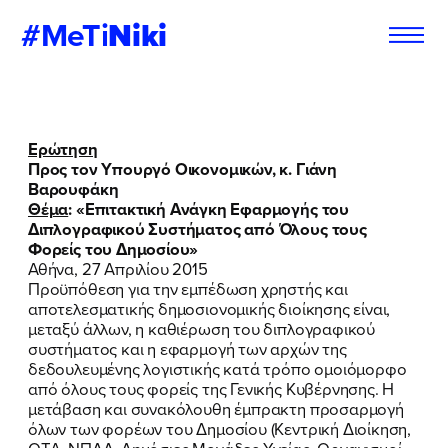
#MeTi
Niki
Φόρμα
Εγγραφή στο
Ερώτηση
Εθελοντή
Newsletter
Προς τον Υπουργό Οικονομικών, κ. Γιάνη
Βαρουφάκη
Θέμα
:
«Επιτακτική Ανάγκη Εφαρμογής του
Διπλογραφικού Συστήματος από Όλους τους
Φορείς του Δημοσίου»
Εάν θέλετε να ενημερώνεστε για τις
Εάν θέλετε να ενημερώνεστε για τις
Αθήνα, 27 Απριλίου 2015
δράσεις μας, μπορείτε να δηλώσετε
δράσεις μας, μπορείτε να δηλώσετε
Προϋπόθεση για την εμπέδωση χρηστής και
παρακάτω τα στοιχεία σας:
παρακάτω τα στοιχεία σας:
αποτελεσματικής δημοσιονομικής διοίκησης είναι,
μεταξύ άλλων, η καθιέρωση του διπλογραφικού
συστήματος και η εφαρμογή των αρχών της
ΣΥΜΠΛΗΡΩΣΤΕ ΤΗ ΦΟΡΜΑ
ΣΥΜΠΛΗΡΩΣΤΕ ΤΗ ΦΟΡΜΑ
δεδουλευμένης λογιστικής κατά τρόπο ομοιόμορφο
από όλους τους φορείς της Γενικής Κυβέρνησης. Η
ΟΝΟΜΑ
ΟΝΟΜΑ
*
*
μετάβαση και συνακόλουθη έμπρακτη προσαρμογή
όλων των φορέων του Δημοσίου (Κεντρική Διοίκηση,