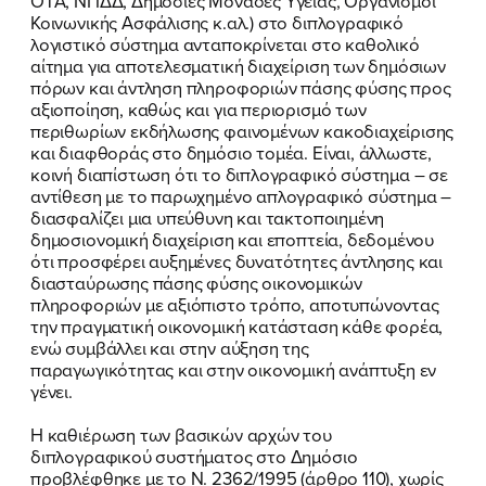
ΟΤΑ, ΝΠΔΔ, Δημόσιες Μονάδες Υγείας, Οργανισμοί
Κοινωνικής Ασφάλισης κ.αλ.) στο διπλογραφικό
ΕΠΙΘΕΤΟ
ΕΠΙΘΕΤΟ
*
*
λογιστικό σύστημα ανταποκρίνεται στο καθολικό
αίτημα για αποτελεσματική διαχείριση των δημόσιων
πόρων και άντληση πληροφοριών πάσης φύσης προς
ΤΗΛΕΦΩΝΟ
ΤΗΛΕΦΩΝΟ
*
αξιοποίηση, καθώς και για περιορισμό των
περιθωρίων εκδήλωσης φαινομένων κακοδιαχείρισης
και διαφθοράς στο δημόσιο τομέα. Είναι, άλλωστε,
EMAIL
EMAIL
*
*
κοινή διαπίστωση ότι το διπλογραφικό σύστημα – σε
αντίθεση με το παρωχημένο απλογραφικό σύστημα –
διασφαλίζει μια υπεύθυνη και τακτοποιημένη
Αποδέχομαι την
Αποδέχομαι την
Πολιτική
Πολιτική
δημοσιονομική διαχείριση και εποπτεία, δεδομένου
Προστασίας Προσωπικών
Προστασίας Προσωπικών
ότι προσφέρει αυξημένες δυνατότητες άντλησης και
Δεδομένων
Δεδομένων
και τους τους
και τους τους
Όρους
Όρους
διασταύρωσης πάσης φύσης οικονομικών
Χρήσης
Χρήσης
του δικτυακού τόπου του
του δικτυακού τόπου του
πληροφοριών με αξιόπιστο τρόπο, αποτυπώνοντας
Πολιτικού Γραφείου της Βουλευτού
Πολιτικού Γραφείου της Βουλευτού
την πραγματική οικονομική κατάσταση κάθε φορέα,
Νίκης Κεραμέως
Νίκης Κεραμέως
ενώ συμβάλλει και στην αύξηση της
παραγωγικότητας και στην οικονομική ανάπτυξη εν
γένει.
ΥΠΟΒΟΛΗ
ΥΠΟΒΟΛΗ
Η καθιέρωση των βασικών αρχών του
διπλογραφικού συστήματος στο Δημόσιο
προβλέφθηκε με το Ν. 2362/1995 (άρθρο 110), χωρίς