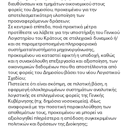
διευθύνσεων και τμημάτων οικονομικού στους
φορείς του Δημοσίου, προκειμένου για την
αποτελεσματικότερη υλοποίηση των
προαναφερόμενων δράσεων;
Σε κεντρικό επίπεδο, ποιά πρακτικά μέτρα
προτίθεστε να λάβετε για την υποστήριξη του Γενικού
Λογιστηρίου του Κράτους σε στελεχιακό δυναμικό ή/
και σε παραμετροποιημένα πληροφοριακά
συστήματα/συστήματα μηχανοργάνωσης,
προκειμένου να καταστεί εφικτή η υποδοχή, καθώς
και η συνακόλουθη επεξεργασία και αξιοποίηση, των
οικονομικών δεδομένων που θα αποστέλλονται από
τους φορείς του Δημοσίου βάσει του νέου Λογιστικού
Σχεδίου;
Πιστεύετε ότι είναι σκόπιμη, σε πιλοτική βάση, η
εφαρμογή ολοκληρωμένων συστημάτων αναλυτικής
λογιστικής σε επιλεγμένους φορείς της Γενικής
Κυβέρνησης (π.χ. δημόσια νοσοκομεία), ιδίως
αναφορικά με την ποσοτική παρακολούθηση των
αποθεμάτων τους, προκειμένου να μπορεί να
αξιολογηθεί πληρέστερα η απόδοση συγκεκριμένων
πολιτικών και δράσεων της Διοίκησης;