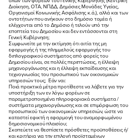
όλων των φορέων του Γενικής Κυβέρνησης (Κεντρική
Διοίκηση, ΟΤΑ, ΝΠΔΔ, Δημόσιες Μονάδες Υγείας,
Οργανισμοί Κοινωνικής Ασφάλισης κ.ά.), αλλά και των
οντοτήτων που ανήκουν στο δημόσιο τομέα ή
ελέγχονται από το Δημόσιο ή τελούν υπό την
εποπτεία του Δημοσίου και δεν εντάσσονται στη
Γενική Κυβέρνηση;
Συμφωνείτε με την εκτίμηση ότι αιτία της μη
εφαρμογής ή της πλημμελούς εφαρμογής του
διπλογραφικού συστήματος από φορείς του
Δημοσίου είναι, σε πολλές περιπτώσεις, η έλλειψη
μηχανοργάνωσης και η έλλειψη εκπαίδευσης και
τεχνογνωσίας του προσωπικού των οικονομικών
υπηρεσιών τους; Εάν ναι:
Ποιά πρακτικά μέτρα προτίθεστε να λάβετε για την
υποστήριξη των εν λόγω φορέων σε
παραμετροποιημένα πληροφοριακά συστήματα /
συστήματα μηχανοργάνωσης και σε επιμόρφωση του
προσωπικού των οικονομικών υπηρεσιών, ώστε να
καταστεί εφικτή η εφαρμογή του αναμορφωμένου
δημοσιονομικού πλαισίου;
Σκοπεύετε να θεσπίσετε πρόσθετες προϋποθέσεις ή/
και κριτήρια για την επιλογή προϊσταμένων