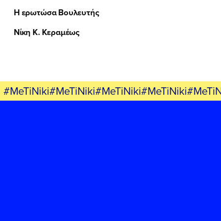
Η ερωτώσα Βουλευτής
Νίκη Κ. Κεραμέως
#MeTiNiki#MeTiNiki#MeTiNiki#MeTiNiki#MeTiN