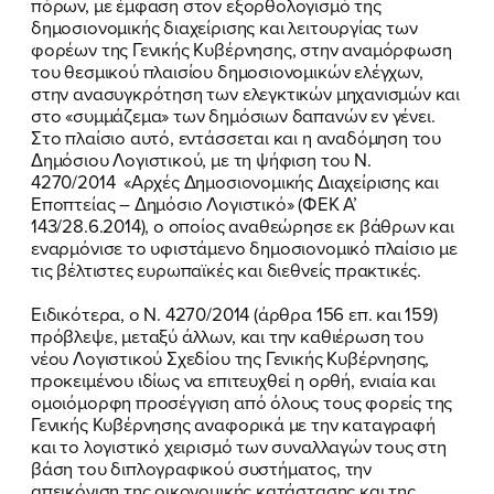
πόρων, με έμφαση στον εξορθολογισμό της
δημοσιονομικής διαχείρισης και λειτουργίας των
φορέων της Γενικής Κυβέρνησης, στην αναμόρφωση
του θεσμικού πλαισίου δημοσιονομικών ελέγχων,
στην ανασυγκρότηση των ελεγκτικών μηχανισμών και
στο «συμμάζεμα» των δημόσιων δαπανών εν γένει.
Στο πλαίσιο αυτό, εντάσσεται και η αναδόμηση του
Δημόσιου Λογιστικού, με τη ψήφιση του Ν.
4270/2014 «Αρχές Δημοσιονομικής Διαχείρισης και
Εποπτείας – Δημόσιο Λογιστικό» (ΦΕΚ Α’
143/28.6.2014), ο οποίος αναθεώρησε εκ βάθρων και
εναρμόνισε το υφιστάμενο δημοσιονομικό πλαίσιο με
τις βέλτιστες ευρωπαϊκές και διεθνείς πρακτικές.
Ειδικότερα, ο Ν. 4270/2014 (άρθρα 156 επ. και 159)
πρόβλεψε, μεταξύ άλλων, και την καθιέρωση του
νέου Λογιστικού Σχεδίου της Γενικής Κυβέρνησης,
προκειμένου ιδίως να επιτευχθεί η ορθή, ενιαία και
ομοιόμορφη προσέγγιση από όλους τους φορείς της
Γενικής Κυβέρνησης αναφορικά με την καταγραφή
και το λογιστικό χειρισμό των συναλλαγών τους στη
βάση του διπλογραφικού συστήματος, την
απεικόνιση της οικονομικής κατάστασης και της