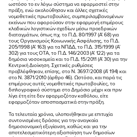
ωστόσο το εν λόγω σύστημα να εφαρμοστεί στην
πράξη, ενώ ακολούθησαν και άλλες σχετικές
νομοθετικές πρωτοβουλίες, συμπεριλαμβανομένων
εκείνων που αφορούσαν στην εφαρμογή επιμέρους
κλαδικών λογιστικών σχεδίων μέσω προεδρικών
διαταγμάτων, όπως π.χ. το Π.Δ. 80/1997 (Α’ 68) για
τους Οργανισμούς Κοινωνικής Ασφάλισης, το Π.Δ.
205/1998 (Α’ 163) για τα ΝΠΔΔ, το Π.Δ. 315/1999 (Α’
302) για τους ΟΤΑ, το Π.Δ. 146/2003 (Α’ 122) για τα
δημόσια νοσοκομεία και το Π.Δ. 15/2011 (Α’ 30) για την
Κεντρική Διοίκηση. Σχετικές ρυθμίσεις
προβλέφθηκαν, επίσης, στο Ν. 3697/2008 (Α’ 194) και
στο Ν. 3871/2010 (άρθρο 46). Ωστόσο, και παρά τις
επιμέρους αυτές νομοθετικές πρωτοβουλίες, το
διπλογραφικό σύστημα στο Δημόσιο μέχρι και πριν
λίγα έτη είτε δεν εφαρμοζόταν καθόλου, είτε
εφαρμοζόταν αποσπασματικά στην πράξη.
Τα τελευταία χρόνια, υλοποιήθηκαν με επιτυχία
συντονισμένες δράσεις για την αναγκαία
δημοσιονομική εξυγίανση, καθώς και για την
αποτελεσματικότερη αξιοποίηση των δημοσίων