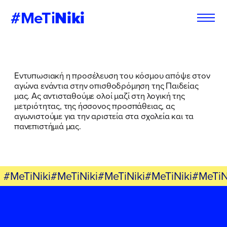
#MeTi
Niki
Φόρμα
Εγγραφή στο
Εντυπωσιακή η προσέλευση του κόσμου απόψε στον
Εθελοντή
Newsletter
αγώνα ενάντια στην οπισθοδρόμηση της Παιδείας
μας. Ας αντισταθούμε ολοί μαζί στη λογική της
μετριότητας, της ήσσονος προσπάθειας, ας
αγωνιστούμε για την αριστεία στα σχολεία και τα
πανεπιστήμιά μας.
Εάν θέλετε να ενημερώνεστε για τις
Εάν θέλετε να ενημερώνεστε για τις
δράσεις μας, μπορείτε να δηλώσετε
δράσεις μας, μπορείτε να δηλώσετε
παρακάτω τα στοιχεία σας:
παρακάτω τα στοιχεία σας:
#MeTiNiki#MeTiNiki#MeTiNiki#MeTiNiki#MeTiN
ΣΥΜΠΛΗΡΩΣΤΕ ΤΗ ΦΟΡΜΑ
ΣΥΜΠΛΗΡΩΣΤΕ ΤΗ ΦΟΡΜΑ
ΟΝΟΜΑ
ΟΝΟΜΑ
*
*