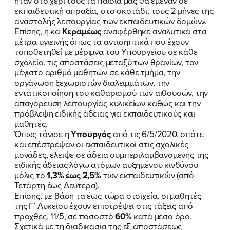
ήταν στο χέρι τους τα παιδιά μας θα έμεναν σε
εκπαιδευτική απραξία, στο σκοτάδι, τους 2 μήνες της
αναστολής λειτουργίας των εκπαιδευτικών δομών».
Επίσης, η κα
Κεραμέως
αναφέρθηκε αναλυτικά στα
μέτρα υγιεινής όπως τα αντισηπτικά που έχουν
τοποθετηθεί με μέριμνα του Υπουργείου σε κάθε
σχολείο, τις αποστάσεις μεταξύ των θρανίων, τον
μέγιστο αριθμό μαθητών σε κάθε τμήμα, την
οργάνωση ξεχωριστών διαλειμμάτων, την
εντατικοποίηση του καθαρισμού των αιθουσών, την
απαγόρευση λειτουργίας κυλικείων καθώς και την
πρόβλεψη ειδικής άδειας για εκπαιδευτικούς και
μαθητές.
Όπως τόνισε η
Υπουργός
από τις 6/5/2020, οπότε
και επέστρεψαν οι εκπαιδευτικοί στις σχολικές
μονάδες, έλειψε σε άδεια συμπεριλαμβανομένης της
ειδικής άδειας λόγω ατόμων αυξημένου κινδύνου
μόλις το
1,3% έως 2,5%
των εκπαιδευτικών (από
Τετάρτη έως Δευτέρα).
Επίσης, με βάση τα έως τώρα στοιχεία, οι μαθητές
της Γ’ Λυκείου έχουν επιστρέψει στις τάξεις από
προχθές, 11/5, σε ποσοστό
60%
κατά μέσο όρο.
Σχετικά με τη διαδικασία της εξ αποστάσεως