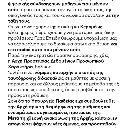
ψηφιακής σύνδεσης των μαθητών που μένουν
σπίτι
-προστατεύοντας την υγεία τη δική τους, της
οικογένειάς τους και του κοινωνικού συνόλου-
με την
τάξη τους
.
Όπως τόνισε χαρακτηριστικά η κα
Κεραμέως
:
«Δύο ημέρες τώρα έχουμε γίνει μάρτυρες μίας δίκης
προθέσεων. Γιατί; Επειδή θεωρούμε υποχρέωση μας
να εξασφαλίσουμε το δικαίωμα στην εκπαίδευση
και
στα παιδιά αυτά που μένουν σπίτι
.
Παρά την εκστρατεία παραπληροφόρησης, χθες
η
Αρχή Προστασίας Δεδομένων Προσωπικού
Χαρακτήρα
, δήλωσε
1ον) ότι είναι
νόμιμος καταρχήν ο σκοπός της
ταυτόχρονης διδασκαλίας
σε μαθητές με φυσική
παρουσία και σε άλλους μαθητές με τη μέθοδο της εξ
αποστάσεως εκπαίδευσης, όπως προβλέπεται στην
πρόσφατη ρύθμιση,
2ον) ότι
το Υπουργείο Παιδείας είχε συμβουλευθεί
την Αρχή πριν τη διαμόρφωση της ρύθμισης και
ενσωμάτωσε συγκεκριμένες προτάσεις της
.
Μετά τη χθεσινή ανακοίνωση της Αρχής, κάποιοι εν
απογνώσει ψάχνουν νέες άμυνες, και προσπαθούν