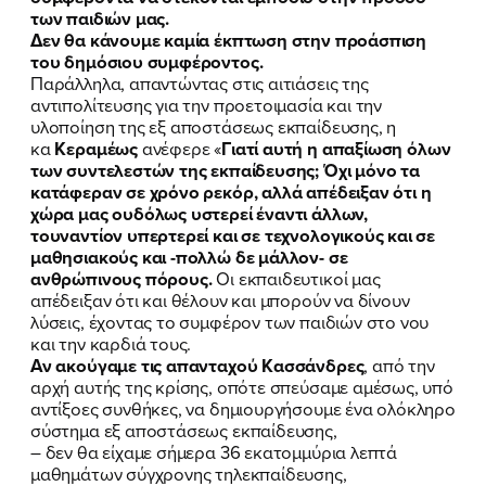
των παιδιών μας.
Δεν θα κάνουμε καμία έκπτωση στην προάσπιση
του δημόσιου συμφέροντος.
Παράλληλα, απαντώντας στις αιτιάσεις της
αντιπολίτευσης για την προετοιμασία και την
υλοποίηση της εξ αποστάσεως εκπαίδευσης, η
κα
Κεραμέως
ανέφερε «
Γιατί αυτή η απαξίωση όλων
των συντελεστών της εκπαίδευσης; Όχι μόνο τα
κατάφεραν σε χρόνο ρεκόρ, αλλά απέδειξαν ότι η
χώρα μας ουδόλως υστερεί έναντι άλλων,
τουναντίον υπερτερεί και σε τεχνολογικούς και σε
μαθησιακούς και -πολλώ δε μάλλον- σε
ανθρώπινους πόρους.
Οι εκπαιδευτικοί μας
απέδειξαν ότι και θέλουν και μπορούν να δίνουν
λύσεις, έχοντας το συμφέρον των παιδιών στο νου
και την καρδιά τους.
ΠΟΙΑ ΕΙΜΑΙ
Αν ακούγαμε τις απανταχού Κασσάνδρες
, από την
αρχή αυτής της κρίσης, οπότε σπεύσαμε αμέσως, υπό
ΕΡΓΟ
αντίξοες συνθήκες, να δημιουργήσουμε ένα ολόκληρο
σύστημα εξ αποστάσεως εκπαίδευσης,
– δεν θα είχαμε σήμερα 36 εκατομμύρια λεπτά
ΕΚΔΗΛΩΣΕΙΣ
μαθημάτων σύγχρονης τηλεκπαίδευσης,