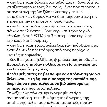
– δεν θα είχαμε δώσει στα παιδιά μας τη δυνατότητα
ΝΕΑ
να αξιοποιήσουν τους 2 αυτούς μήνες που τελούσαμε
σε αναστολή της δια ζώσης λειτουργίας των
ΕΛΑ ΚΙ ΕΣΥ
εκπαιδευτικών δομών για να διατηρήσουν στενή την
επαφή με την εκπαιδευτική διαδικασία,
– δεν θα είχαμε δρομολογήσει για τα σχολεία μας
πάνω από 12 εκατομμύρια ευρώ σε τεχνολογικό
εξοπλισμό από ΕΣΠΑ και 3 εκατομμύρια ευρώ σε
FB
IN
TW
YT
LN
VB
TIKTOK
εξοπλισμό από δωρεές,
– δεν θα είχαμε εξασφαλίσει δωρεάν πρόσβαση στις
εκπαιδευτικές πλατφόρμες από τους παρόχους
κινητής τηλεφωνίας,
– δεν θα είχαμε εξελίξει τις ψηφιακές μας υποδομές.
Δυσκολίες υπήρξαν πολλές σε αυτές το εγχείρημα,
και δοκιμασίες μεγάλες.
Αλλά εμείς αυτές τις βλέπουμε σαν πρόκληση για να
βελτιώνουμε τη δημόσια παροχή της εκπαίδευσης,
διαρκώς να προσπαθούμε να βελτιώνουμε τις
υπηρεσίες προς τους πολίτες.
Επιλέξαμε λοιπόν να μην έχουμε μία στείρα
αντιπαράθεση με τις δυνάμεις της άρνησης, της
απαξίωσης κάθε προσπάθειας, με αυτούς που αν