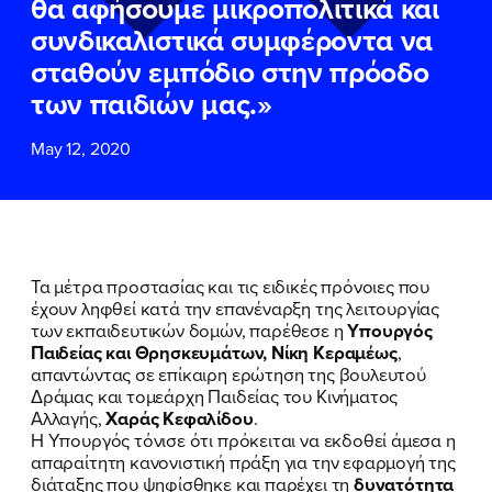
θα αφήσουμε μικροπολιτικά και
ΕΠΙΘΕΤΟ
ΕΠΙΘΕΤΟ
*
*
συνδικαλιστικά συμφέροντα να
σταθούν εμπόδιο στην πρόοδο
ΤΗΛΕΦΩΝΟ
ΤΗΛΕΦΩΝΟ
*
των παιδιών μας.»
May 12, 2020
EMAIL
EMAIL
*
*
Αποδέχομαι την
Αποδέχομαι την
Πολιτική
Πολιτική
Προστασίας Προσωπικών
Προστασίας Προσωπικών
Δεδομένων
Δεδομένων
και τους τους
και τους τους
Όρους
Όρους
Τα μέτρα προστασίας και τις ειδικές πρόνοιες που
Χρήσης
Χρήσης
του δικτυακού τόπου του
του δικτυακού τόπου του
έχουν ληφθεί κατά την επανέναρξη της λειτουργίας
Πολιτικού Γραφείου της Βουλευτού
Πολιτικού Γραφείου της Βουλευτού
των εκπαιδευτικών δομών, παρέθεσε η
Υπουργός
Νίκης Κεραμέως
Νίκης Κεραμέως
Παιδείας και Θρησκευμάτων, Νίκη Κεραμέως
,
απαντώντας σε επίκαιρη ερώτηση της βουλευτού
Δράμας και τομεάρχη Παιδείας του Κινήματος
ΥΠΟΒΟΛΗ
ΥΠΟΒΟΛΗ
Αλλαγής,
Χαράς Κεφαλίδου
.
Η Υπουργός τόνισε ότι πρόκειται να εκδοθεί άμεσα η
απαραίτητη κανονιστική πράξη για την εφαρμογή της
διάταξης που ψηφίσθηκε και παρέχει τη
δυνατότητα