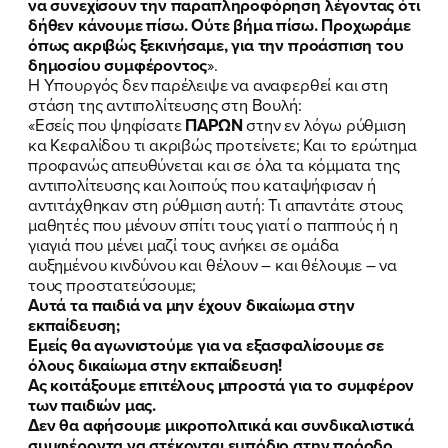
να συνεχίσουν την παραπληροφόρηση λέγοντας ότι
δήθεν κάνουμε πίσω. Ούτε βήμα πίσω. Προχωράμε
όπως ακριβώς ξεκινήσαμε, για την προάσπιση του
δημοσίου συμφέροντος
».
Η Υπουργός δεν παρέλειψε να αναφερθεί και στη
στάση της αντιπολίτευσης στη Βουλή:
«Εσείς που ψηφίσατε
ΠΑΡΩΝ
στην εν λόγω ρύθμιση
κα Κεφαλίδου τι ακριβώς προτείνετε; Και το ερώτημα
προφανώς απευθύνεται και σε όλα τα κόμματα της
αντιπολίτευσης και λοιπούς που καταψήφισαν ή
αντιτάχθηκαν στη ρύθμιση αυτή: Τι απαντάτε στους
μαθητές που μένουν σπίτι τους γιατί ο παππούς ή η
γιαγιά που μένει μαζί τους ανήκει σε ομάδα
αυξημένου κινδύνου και θέλουν – και θέλουμε – να
τους προστατεύσουμε;
Αυτά τα παιδιά να μην έχουν δικαίωμα στην
εκπαίδευση;
Εμείς θα αγωνιστούμε για να εξασφαλίσουμε σε
όλους δικαίωμα στην εκπαίδευση!
Ας κοιτάξουμε επιτέλους μπροστά για το συμφέρον
των παιδιών μας.
Δεν θα αφήσουμε μικροπολιτικά και συνδικαλιστικά
συμφέροντα να στέκονται εμπόδιο στην πρόοδο