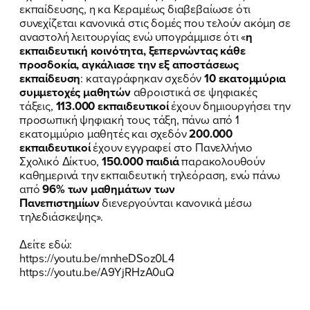
εκπαίδευσης, η κα Κεραμέως διαβεβαίωσε ότι
συνεχίζεται κανονικά στις δομές που τελούν ακόμη σε
αναστολή λειτουργίας ενώ υπογράμμισε ότι «
η
εκπαιδευτική κοινότητα, ξεπερνώντας κάθε
προσδοκία, αγκάλιασε την εξ αποστάσεως
εκπαίδευση
: καταγράφηκαν σχεδόν
10 εκατομμύρια
συμμετοχές μαθητών
αθροιστικά σε ψηφιακές
τάξεις,
113.000 εκπαιδευτικοί
έχουν δημιουργήσει την
προσωπική ψηφιακή τους τάξη, πάνω από 1
εκατομμύριο μαθητές και σχεδόν
200.000
εκπαιδευτικοί
έχουν εγγραφεί στο Πανελλήνιο
Σχολικό Δίκτυο,
150.000 παιδιά
παρακολουθούν
καθημερινά την εκπαιδευτική τηλεόραση, ενώ πάνω
από
96% των μαθημάτων των
Πανεπιστημίων
διενεργούνται κανονικά μέσω
τηλεδιάσκεψης».
Δείτε εδώ:
https://youtu.be/mnheDSoz0L4
https://youtu.be/A9YjRHzA0uQ