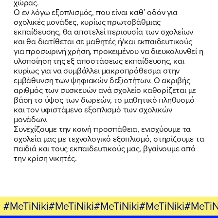
χώρας.
ΕΛΑ ΚΙ ΕΣΥ
Ο εν λόγω εξοπλισμός, που είναι καθ’ οδόν για
σχολικές μονάδες, κυρίως πρωτοβάθμιας
εκπαίδευσης, θα αποτελεί περιουσία των σχολείων
και θα διατίθεται σε μαθητές ή/και εκπαιδευτικούς
για προσωρινή χρήση, προκειμένου να διευκολυνθεί η
FB
IN
TW
YT
LN
VB
TIKTOK
υλοποίηση της εξ αποστάσεως εκπαίδευσης, και
κυρίως για να συμβάλλει μακροπρόθεσμα στην
εμβάθυνση των ψηφιακών δεξιοτήτων. Ο ακριβής
αριθμός των συσκευών ανά σχολείο καθορίζεται με
βάση το ύψος των δωρεών, το μαθητικό πληθυσμό
και τον υφιστάμενο εξοπλισμό των σχολικών
μονάδων.
Συνεχίζουμε την κοινή προσπάθεια, ενισχύουμε τα
σχολεία μας με τεχνολογικό εξοπλισμό, στηρίζουμε τα
παιδιά και τους εκπαιδευτικούς μας, βγαίνουμε από
την κρίση νικητές.
#MeTiNiki#MeTiNiki#MeTiNiki#MeTiNiki#MeTiN