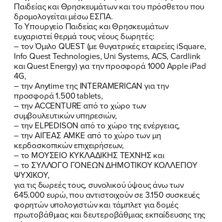
Παιδείας και Θρησκευμάτων και του πρόσθετου που
δρομολογείται μέσω ΕΣΠΑ.
Το Υπουργείο Παιδείας και Θρησκευμάτων
ευχαριστεί θερμά τους νέους δωρητές:
– τον Όμιλο QUEST (με θυγατρικές εταιρείες iSquare,
Info Quest Technologies, Uni Systems, ACS, Cardlink
και Quest Energy) για την προσφορά 1000 Apple iPad
4G,
– την Anytime της INTERAMERICAN για την
προσφορά 1.500 tablets,
– την ACCENTURE από το χώρο των
συμβουλευτικών υπηρεσιών,
– την ELPEDISON από το χώρο της ενέργειας,
– την ΑΙΓΕΑΣ ΑΜΚΕ από το χώρο των μη
ΠΟΙΑ ΕΙΜΑΙ
κερδοσκοπικών επιχειρήσεων,
– το ΜΟΥΣΕΙΟ ΚΥΚΛΑΔΙΚΗΣ ΤΕΧΝΗΣ και
ΕΡΓΟ
– το ΣΥΛΛΟΓΟ ΓΟΝΕΩΝ ΔΗΜΟΤΙΚΟΥ ΚΟΛΛΕΓΙΟΥ
ΨΥΧΙΚΟΥ,
για τις δωρεές τους, συνολικού ύψους άνω των
ΕΚΔΗΛΩΣΕΙΣ
645.000 ευρώ, που αντιστοιχούν σε 3.150 συσκευές
φορητών υπολογιστών και τάμπλετ για δομές
ΝΕΑ
πρωτοβάθμιας και δευτεροβάθμιας εκπαίδευσης της