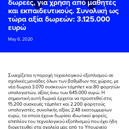
δωρεές, για χρήση από μαθητές
ΕΠΙΘΕΤΟ
ΕΠΙΘΕΤΟ
*
*
και εκπαιδευτικούς. Συνολική ως
τώρα αξία δωρεών: 3.125.000
ΤΗΛΕΦΩΝΟ
ΤΗΛΕΦΩΝΟ
*
ευρώ
May 6, 2020
EMAIL
EMAIL
*
*
Αποδέχομαι την
Αποδέχομαι την
Πολιτική
Πολιτική
Προστασίας Προσωπικών
Προστασίας Προσωπικών
Δεδομένων
Δεδομένων
και τους τους
και τους τους
Όρους
Όρους
Συνεχίζεται η παροχή τεχνολογικού εξοπλισμού σε
Χρήσης
Χρήσης
του δικτυακού τόπου του
του δικτυακού τόπου του
σχολικές μονάδες όλων των βαθμίδων της χώρας, με
Πολιτικού Γραφείου της Βουλευτού
Πολιτικού Γραφείου της Βουλευτού
νέα δωρεά 3.070 συσκευών τάμπλετ και 80 φορητών
Νίκης Κεραμέως
Νίκης Κεραμέως
υπολογιστών, αξίας άνω των 645.000 ευρώ. Η
σημαντική αυτή δωρεά έρχεται να προστεθεί στις
15.200 συσκευές τάμπλετ και 2.200 φορητούς
ΥΠΟΒΟΛΗ
ΥΠΟΒΟΛΗ
υπολογιστές, συνολικής αξίας 2,48 εκατομμυρίων
ευρώ, τα οποία έχουν δωρίσει ιδιωτικοί φορείς,
επιπλέον του τεχνολογικού εξοπλισμού που έχει ήδη
διοχετευθεί στα σχολεία μας από το Υπουργείο