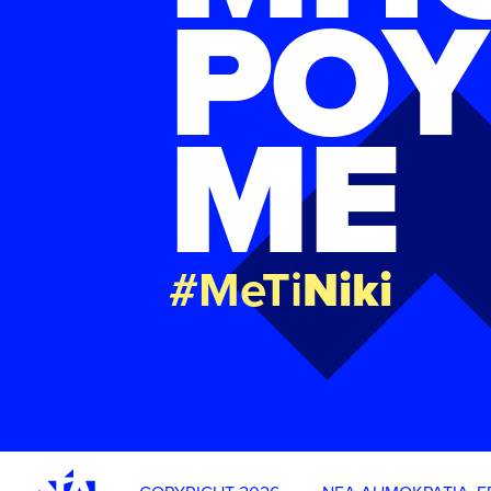
ΡΟΥ
ΜΕ
#MeTi
Niki