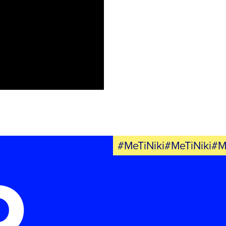
ΝΕΑ
ΕΛΑ ΚΙ ΕΣΥ
FB
IN
TW
YT
LN
VB
TIKTOK
#MeTiNiki#MeTiNiki#M
Ο