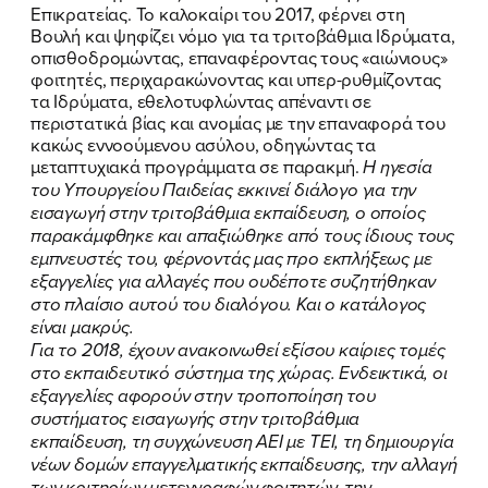
Επικρατείας. Το καλοκαίρι του 2017, φέρνει στη
Βουλή και ψηφίζει νόμο για τα τριτοβάθμια Ιδρύματα,
οπισθοδρομώντας, επαναφέροντας τους «αιώνιους»
φοιτητές, περιχαρακώνοντας και υπερ-ρυθμίζοντας
τα Ιδρύματα, εθελοτυφλώντας απέναντι σε
περιστατικά βίας και ανομίας με την επαναφορά του
κακώς εννοούμενου ασύλου, οδηγώντας τα
μεταπτυχιακά προγράμματα σε παρακμή.
Η ηγεσία
του Υπουργείου Παιδείας εκκινεί διάλογο για την
εισαγωγή στην τριτοβάθμια εκπαίδευση, ο οποίος
παρακάμφθηκε και απαξιώθηκε από τους ίδιους τους
εμπνευστές του, φέρνοντάς μας προ εκπλήξεως με
εξαγγελίες για αλλαγές που ουδέποτε συζητήθηκαν
στο πλαίσιο αυτού του διαλόγου. Και ο κατάλογος
είναι μακρύς.
ΠΟΙΑ ΕΙΜΑΙ
Για το 2018, έχουν ανακοινωθεί εξίσου καίριες τομές
στο εκπαιδευτικό σύστημα της χώρας. Ενδεικτικά, οι
ΕΡΓΟ
εξαγγελίες αφορούν στην τροποποίηση του
συστήματος εισαγωγής στην τριτοβάθμια
ΕΚΔΗΛΩΣΕΙΣ
εκπαίδευση, τη συγχώνευση ΑΕΙ με ΤΕΙ, τη δημιουργία
νέων δομών επαγγελματικής εκπαίδευσης, την αλλαγή
των κριτηρίων μετεγγραφών φοιτητών, την