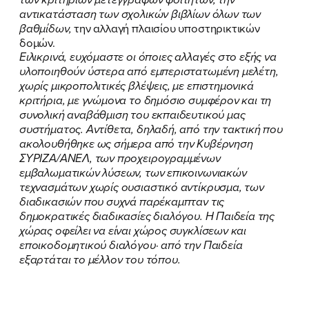
ΝΕΑ
αντικατάσταση των σχολικών βιβλίων όλων των
βαθμίδων,
την αλλαγή πλαισίου υποστηρικτικών
ΕΛΑ ΚΙ ΕΣΥ
δομών.
Ειλικρινά, ευχόμαστε οι όποιες αλλαγές στο εξής να
υλοποιηθούν ύστερα από εμπεριστατωμένη μελέτη,
χωρίς μικροπολιτικές βλέψεις, με επιστημονικά
κριτήρια, με γνώμονα το δημόσιο συμφέρον και τη
FB
IN
TW
YT
LN
VB
TIKTOK
συνολική αναβάθμιση του εκπαιδευτικού μας
συστήματος. Αντίθετα, δηλαδή, από την τακτική που
ακολουθήθηκε ως σήμερα από την Κυβέρνηση
ΣΥΡΙΖΑ/ΑΝΕΛ, των προχειρογραμμένων
εμβαλωματικών λύσεων, των επικοινωνιακών
τεχνασμάτων χωρίς ουσιαστικό αντίκρυσμα, των
διαδικασιών που συχνά παρέκαμπταν τις
δημοκρατικές διαδικασίες διαλόγου. Η Παιδεία της
χώρας οφείλει να είναι χώρος συγκλίσεων και
εποικοδομητικού διαλόγου· από την Παιδεία
εξαρτάται το μέλλον του τόπου.