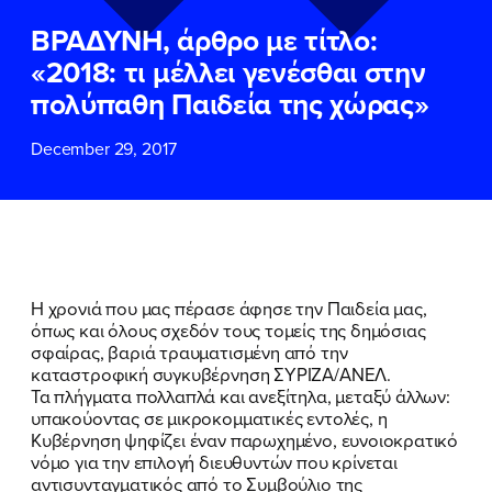
ΕΠΙΘΕΤΟ
ΕΠΙΘΕΤΟ
*
*
ΒΡΑΔΥΝΗ, άρθρο με τίτλο:
«2018: τι μέλλει γενέσθαι στην
ΤΗΛΕΦΩΝΟ
ΤΗΛΕΦΩΝΟ
*
πολύπαθη Παιδεία της χώρας»
December 29, 2017
EMAIL
EMAIL
*
*
Αποδέχομαι την
Αποδέχομαι την
Πολιτική
Πολιτική
Προστασίας Προσωπικών
Προστασίας Προσωπικών
Δεδομένων
Δεδομένων
και τους τους
και τους τους
Όρους
Όρους
Χρήσης
Χρήσης
του δικτυακού τόπου του
του δικτυακού τόπου του
Η χρονιά που μας πέρασε άφησε την Παιδεία μας,
Πολιτικού Γραφείου της Βουλευτού
Πολιτικού Γραφείου της Βουλευτού
όπως και όλους σχεδόν τους τομείς της δημόσιας
Νίκης Κεραμέως
Νίκης Κεραμέως
σφαίρας, βαριά τραυματισμένη από την
καταστροφική συγκυβέρνηση ΣΥΡΙΖΑ/ΑΝΕΛ.
Τα πλήγματα πολλαπλά και ανεξίτηλα, μεταξύ άλλων:
ΥΠΟΒΟΛΗ
ΥΠΟΒΟΛΗ
υπακούοντας σε μικροκομματικές εντολές, η
Κυβέρνηση ψηφίζει έναν παρωχημένο, ευνοιοκρατικό
νόμο για την επιλογή διευθυντών που κρίνεται
αντισυνταγματικός από το Συμβούλιο της