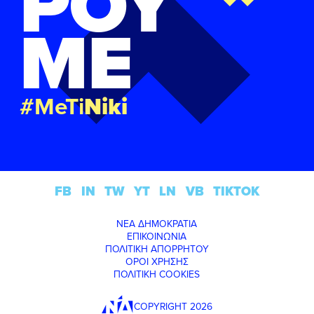
ΡΟΥ
ΜΕ
#MeTi
Niki
FB
IN
TW
YT
LN
VB
TIKTOK
ΝΕΑ ΔΗΜΟΚΡΑΤΙΑ
ΕΠΙΚΟΙΝΩΝΙΑ
ΠΟΛΙΤΙΚΗ ΑΠΟΡΡΗΤΟΥ
ΟΡΟΙ ΧΡΗΣΗΣ
ΠΟΛΙΤΙΚΗ COOKIES
COPYRIGHT 2026