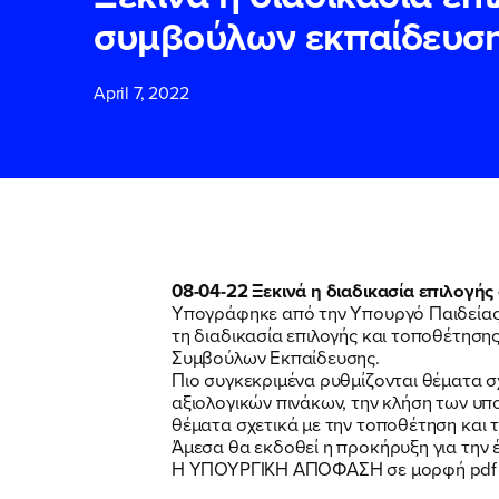
συμβούλων εκπαίδευ
ΕΠΙΘΕΤΟ
ΕΠΙΘΕΤΟ
*
*
April 7, 2022
ΤΗΛΕΦΩΝΟ
ΤΗΛΕΦΩΝΟ
*
EMAIL
EMAIL
*
*
08-04-22 Ξεκινά η διαδικασία επιλογ
Υπογράφηκε από την Υπουργό Παιδεία
τη διαδικασία επιλογής και τοποθέτηση
Αποδέχομαι τη
Αποδέχομαι τη
Συμβούλων Εκπαίδευσης.
δικτυακού τόπο
δικτυακού τόπο
Πιο συγκεκριμένα ρυθμίζονται θέματα σ
αξιολογικών πινάκων, την κλήση των υπ
θέματα σχετικά με την τοποθέτηση και
Άμεσα θα εκδοθεί η προκήρυξη για την 
ΥΠΟΒΟΛΗ
ΥΠΟΒΟΛΗ
Η ΥΠΟΥΡΓΙΚΗ ΑΠΟΦΑΣΗ σε μορφή pd