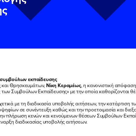
σης
ΠΟΙΑ ΕΙΜΑΙ
ΕΡΓΟ
ής συμβούλων εκπαίδευσης
ς και Θρησκευμάτων,
Νίκη Κεραμέως
, η κανονιστική απόφαση
ΕΚΔΗΛΩΣΕΙΣ
ς των Συμβούλων Εκπαίδευσης» με την οποία καθορίζονται θέμ
ν
ν
Πολιτική Προστασίας Προσωπικών Δεδομένων
Πολιτική Προστασίας Προσωπικών Δεδομένων
και τους του
και τους του
υ του Πολιτικού Γραφείου της Βουλευτού Νίκης Κεραμέως
υ του Πολιτικού Γραφείου της Βουλευτού Νίκης Κεραμέως
χετικά με τη διαδικασία υποβολής αιτήσεων, την κατάρτιση 
οψηφίων σε συνέντευξη καθώς και την προετοιμασία και διεξα
ΝΕΑ
 την πλήρωση κενών και κενούμενων θέσεων Συμβούλων Εκπα
έναρξη διαδικασίας υποβολής αιτήσεων.
f