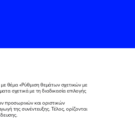
 με θέμα «Ρύθμιση θεμάτων σχετικών με
ατα σχετικά με τη διαδικασία επιλογής
ς
ς
Όρους Χρήσης
Όρους Χρήσης
του
του
των προσωρινών και οριστικών
γωγή της συνέντευξης. Τέλος, ορίζονται
ίδευσης.