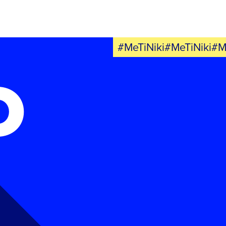
ΕΛΑ ΚΙ ΕΣΥ
#MeTiNiki#MeTiNiki#M
Ο
FB
IN
TW
YT
LN
VB
TIKTOK