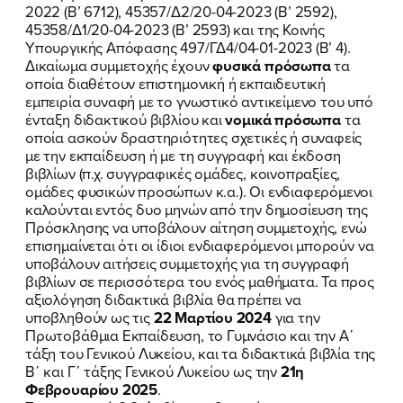
2022 (Β’ 6712), 45357/Δ2/20-04-2023 (Β’ 2592),
45358/Δ1/20-04-2023 (Β’ 2593) και της Κοινής
Υπουργικής Απόφασης 497/ΓΔ4/04-01-2023 (Β’ 4).
Δικαίωμα συμμετοχής έχουν
φυσικά πρόσωπα
τα
οποία διαθέτουν επιστημονική ή εκπαιδευτική
εμπειρία συναφή με το γνωστικό αντικείμενο του υπό
ένταξη διδακτικού βιβλίου και
νομικά πρόσωπα
τα
οποία ασκούν δραστηριότητες σχετικές ή συναφείς
με την εκπαίδευση ή με τη συγγραφή και έκδοση
βιβλίων (π.χ. συγγραφικές ομάδες, κοινοπραξίες,
ομάδες φυσικών προσώπων κ.α.). Οι ενδιαφερόμενοι
καλούνται εντός δυο μηνών από την δημοσίευση της
Πρόσκλησης να υποβάλουν αίτηση συμμετοχής, ενώ
επισημαίνεται ότι οι ίδιοι ενδιαφερόμενοι μπορούν να
υποβάλουν αιτήσεις συμμετοχής για τη συγγραφή
βιβλίων σε περισσότερα του ενός μαθήματα. Τα προς
αξιολόγηση διδακτικά βιβλία θα πρέπει να
υποβληθούν ως τις
22 Μαρτίου 2024
για την
ΠΟΙΑ ΕΙΜΑΙ
Πρωτοβάθμια Εκπαίδευση, το Γυμνάσιο και την Α΄
τάξη του Γενικού Λυκείου, και τα διδακτικά βιβλία της
ΕΡΓΟ
Β΄ και Γ΄ τάξης Γενικού Λυκείου ως την
21η
Φεβρουαρίου 2025
.