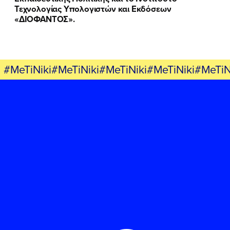
Τεχνολογίας Υπολογιστών και Εκδόσεων
«ΔΙΟΦΑΝΤΟΣ».
#MeTiNiki#MeTiNiki#MeTiNiki#MeTiNiki#MeTiN