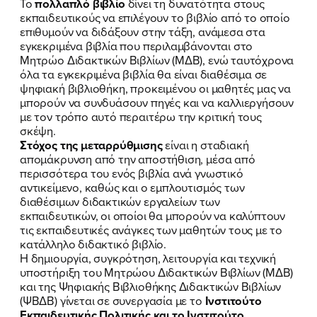
Το
πολλαπλό βιβλίο
δίνει τη δυνατότητα στους
ΕΚΔΗΛΩΣΕΙΣ
εκπαιδευτικούς να επιλέγουν το βιβλίο από το οποίο
επιθυμούν να διδάξουν στην τάξη, ανάμεσα στα
ΝΕΑ
εγκεκριμένα βιβλία που περιλαμβάνονται στο
Μητρώο Διδακτικών Βιβλίων (ΜΔΒ), ενώ ταυτόχρονα
ΕΛΑ ΚΙ ΕΣΥ
όλα τα εγκεκριμένα βιβλία θα είναι διαθέσιμα σε
ψηφιακή βιβλιοθήκη, προκειμένου οι μαθητές μας να
μπορούν να συνδυάσουν πηγές και να καλλιεργήσουν
με τον τρόπο αυτό περαιτέρω την κριτική τους
σκέψη.
FB
IN
TW
YT
LN
VB
TIKTOK
Στόχος της μεταρρύθμισης
είναι η σταδιακή
απομάκρυνση από την αποστήθιση, μέσα από
περισσότερα του ενός βιβλία ανά γνωστικό
αντικείμενο, καθώς και ο εμπλουτισμός των
διαθέσιμων διδακτικών εργαλείων των
εκπαιδευτικών, οι οποίοι θα μπορούν να καλύπτουν
τις εκπαιδευτικές ανάγκες των μαθητών τους με το
κατάλληλο διδακτικό βιβλίο.
Η δημιουργία, συγκρότηση, λειτουργία και τεχνική
υποστήριξη του Μητρώου Διδακτικών Βιβλίων (ΜΔΒ)
και της Ψηφιακής Βιβλιοθήκης Διδακτικών Βιβλίων
(ΨΒΔΒ) γίνεται σε συνεργασία με το
Ινστιτούτο
Εκπαιδευτικής Πολιτικής και το Ινστιτούτο