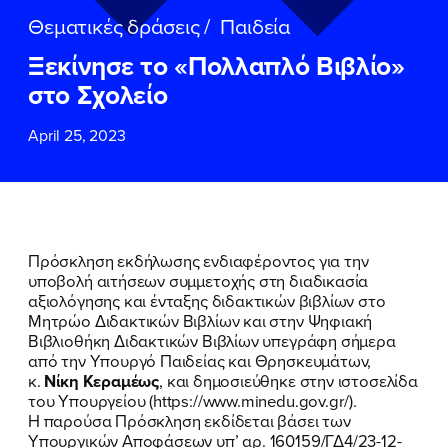
ΕΠΙΘΕΤΟ
ΕΠΙΘΕΤΟ
*
*
Θεματικές δράσεις
/
Παιδεία
Ξεκίνησε το «Πολλαπλό Βιβλίο»
ΤΗΛΕΦΩΝΟ
ΤΗΛΕΦΩΝΟ
*
στο Σχολείο
April 25, 2023
EMAIL
EMAIL
*
*
Αποδέχομαι την
Αποδέχομαι την
Πολιτική
Πολιτική
Προστασίας Προσωπικών
Προστασίας Προσωπικών
Δεδομένων
Δεδομένων
και τους τους
και τους τους
Όρους
Όρους
Πρόσκληση εκδήλωσης ενδιαφέροντος για την
Χρήσης
Χρήσης
του δικτυακού τόπου του
του δικτυακού τόπου του
υποβολή αιτήσεων συμμετοχής στη διαδικασία
Πολιτικού Γραφείου της Βουλευτού
Πολιτικού Γραφείου της Βουλευτού
αξιολόγησης και ένταξης διδακτικών βιβλίων στο
Νίκης Κεραμέως
Νίκης Κεραμέως
Μητρώο Διδακτικών Βιβλίων και στην Ψηφιακή
Βιβλιοθήκη Διδακτικών Βιβλίων υπεγράφη σήμερα
από την Υπουργό Παιδείας και Θρησκευμάτων,
ΥΠΟΒΟΛΗ
ΥΠΟΒΟΛΗ
κ.
Νίκη Κεραμέως
, και δημοσιεύθηκε στην ιστοσελίδα
του Υπουργείου (
https://www.minedu.gov.gr/
).
Η παρούσα Πρόσκληση εκδίδεται βάσει των
Υπουργικών Αποφάσεων υπ’ αρ. 160159/ΓΔ4/23-12-