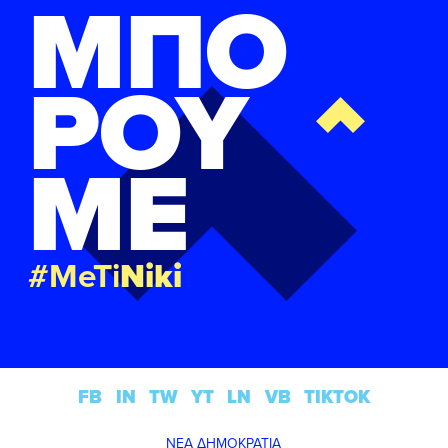
ΜΠΟ
ΡΟΥ
ΜΕ
#MeTi
Niki
FB
IN
TW
YT
LN
VB
TIKTOK
ΝΕΑ ΔΗΜΟΚΡΑΤΙΑ