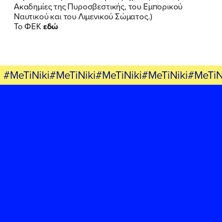
Ακαδημίες της Πυροσβεστικής, του Εμπορικού
ΕΚΔΗΛΩΣΕΙΣ
Ναυτικού και του Λιμενικού Σώματος.)
To ΦΕΚ
εδώ
ΝΕΑ
ΕΛΑ ΚΙ ΕΣΥ
#MeTiNiki#MeTiNiki#MeTiNiki#MeTiNiki#MeTiN
FB
IN
TW
YT
LN
VB
TIKTOK