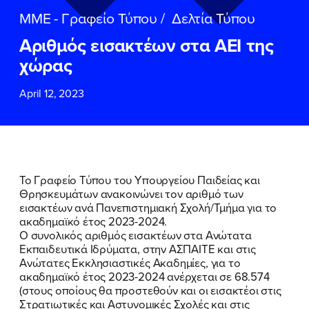
ΕΠΙΘΕΤΟ
ΕΠΙΘΕΤΟ
*
*
ΜΜΕ - Γραφείο Τύπου
/
Δελτία Τύπου
Αριθμός εισακτέων στα ΑΕΙ της
ΤΗΛΕΦΩΝΟ
ΤΗΛΕΦΩΝΟ
*
χώρας
April 12, 2023
EMAIL
EMAIL
*
*
Αποδέχομαι την
Αποδέχομαι την
Πολιτική
Πολιτική
Προστασίας Προσωπικών
Προστασίας Προσωπικών
Δεδομένων
Δεδομένων
και τους τους
και τους τους
Όρους
Όρους
Το Γραφείο Τύπου του Υπουργείου Παιδείας και
Χρήσης
Χρήσης
του δικτυακού τόπου του
του δικτυακού τόπου του
Θρησκευμάτων ανακοινώνει τον αριθμό των
Πολιτικού Γραφείου της Βουλευτού
Πολιτικού Γραφείου της Βουλευτού
εισακτέων ανά Πανεπιστημιακή Σχολή/Τμήμα για το
Νίκης Κεραμέως
Νίκης Κεραμέως
ακαδημαϊκό έτος 2023-2024.
Ο συνολικός αριθμός εισακτέων στα Ανώτατα
Εκπαιδευτικά Ιδρύματα, στην ΑΣΠΑΙΤΕ και στις
ΥΠΟΒΟΛΗ
ΥΠΟΒΟΛΗ
ΠΟΙΑ ΕΙΜΑΙ
Ανώτατες Εκκλησιαστικές Ακαδημίες, για το
ακαδημαϊκό έτος 2023-2024 ανέρχεται σε 68.574
ΕΡΓΟ
(στους οποίους θα προστεθούν και οι εισακτέοι στις
Στρατιωτικές και Αστυνομικές Σχολές και στις