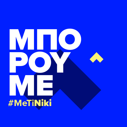
ΜΠΟ
ΡΟΥ
ΜΕ
#MeTi
Niki