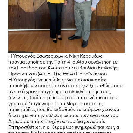
Η Υπουργός Εσωτερικών κ. Νίκη Κεραμέως
ΠΟΙΑ ΕΙΜΑΙ
πραγματοποίησε την Τρίτη 4 Ιουλίου συνάντηση με
τον Πρόεδρο του Ανώτατου Συμβουλίου Επιλογής
ΕΡΓΟ
Προσωπικού (Α.Σ.Ε.Π.) κ. Θάνο Παπαϊωάννου.
Η Υπουργός ενημερώθηκε για τις διαδικασίες
ΕΚΔΗΛΩΣΕΙΣ
προσλήψεων που βρίσκονται σε εξέλιξη καθώς και τα
σχετικά χρονοδιαγράμματα ολοκλήρωσής τους,
δίνοντας ιδιαίτερη έμφαση στα αποτελέσματα του
ΝΕΑ
γραπτού διαγωνισμού του Μαρτίου και στις
προκηρύξεις που θα εκδοθούν το επόμενο χρονικό
ΕΛΑ ΚΙ ΕΣΥ
διάστημα για την κάλυψη μέρους των αναγκών του
Δημοσίου από επιτυχόντες του διαγωνισμού.
Επιπροσθέτως, η κ. Κεραμέως ενημερώθηκε και για
τις λοιπές διαδικασίες στις οποίες εμπλέκεται το