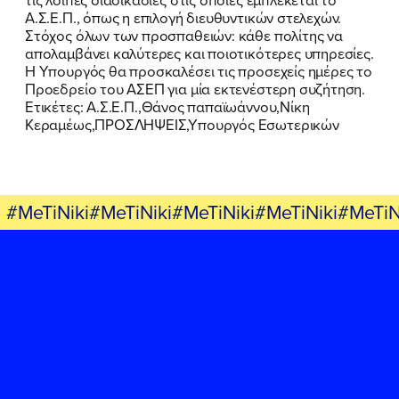
Α.Σ.Ε.Π., όπως η επιλογή διευθυντικών στελεχών.
FB
IN
TW
YT
LN
VB
TIKTOK
Στόχος όλων των προσπαθειών: κάθε πολίτης να
απολαμβάνει καλύτερες και ποιοτικότερες υπηρεσίες.
Η Υπουργός θα προσκαλέσει τις προσεχείς ημέρες το
Προεδρείο του ΑΣΕΠ για μία εκτενέστερη συζήτηση.
Ετικέτες:
Α.Σ.Ε.Π.,
Θάνος παπαϊωάννου,
Νίκη
Κεραμέως,
ΠΡΟΣΛΗΨΕΙΣ,
Υπουργός Εσωτερικών
#MeTiNiki#MeTiNiki#MeTiNiki#MeTiNiki#MeTiN