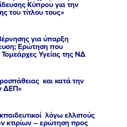
ίδευσης Κύπρου για την
ς του τίτλου τους»
υβέρνησης για ύπαρξη
ευση; Ερώτηση που
Τομεάρχες Υγείας της ΝΔ
προσπάθειας και κατά την
ν ΔΕΠ»
εκπαιδευτικοί λόγω ελλιπούς
ΠΟΙΑ ΕΙΜΑΙ
ν κτιρίων – ερώτηση προς