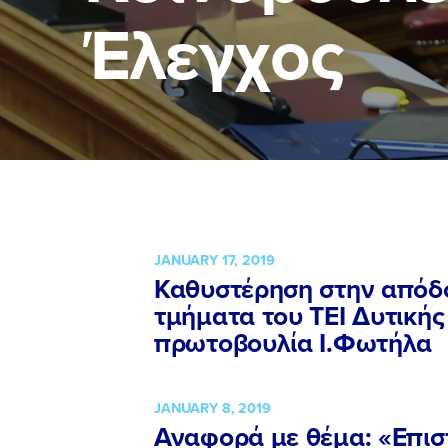
Έλεγχος
ΕΠΙΘΕΤΟ
ΕΠΙΘΕΤΟ
*
*
ΤΗΛΕΦΩΝΟ
ΤΗΛΕΦΩΝΟ
*
EMAIL
EMAIL
*
*
JANUARY 17, 2019
Καθυστέρηση στην απόδ
τμήματα του ΤΕΙ Δυτική
Αποδέχομαι τη
Αποδέχομαι τη
δικτυακού τόπο
δικτυακού τόπο
πρωτοβουλία Ι.Φωτήλα
ΥΠΟΒΟΛΗ
ΥΠΟΒΟΛΗ
JANUARY 8, 2019
Αναφορά με θέμα: «Επισ