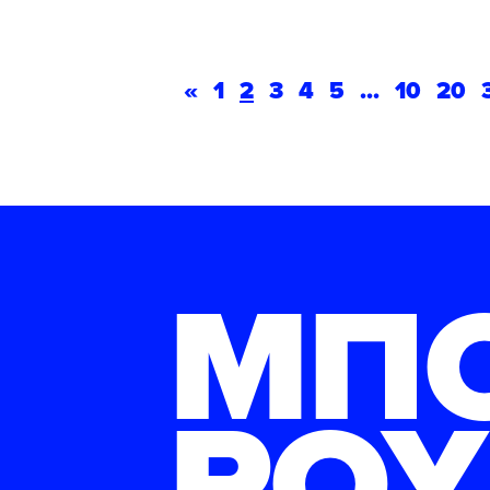
«
1
2
3
4
5
...
10
20
ΜΠ
ΡΟΥ