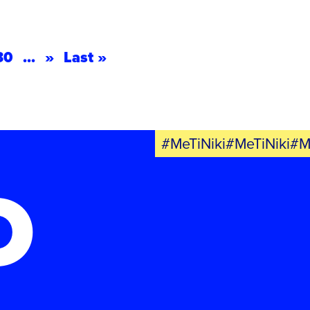
30
...
»
Last »
#MeTiNiki#MeTiNiki#M
Ο