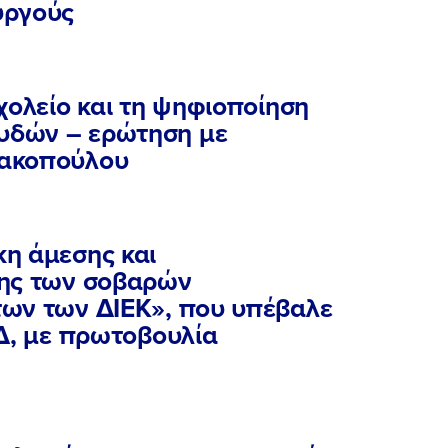
υργούς
ΕΡΓΟ
χολείο και τη ψηφιοποίηση
υδών – ερώτηση με
ΕΚΔΗΛΩΣΕΙΣ
μακοπούλου
ΝΕΑ
η άμεσης και
σης των σοβαρών
ΕΛΑ ΚΙ ΕΣΥ
ων των ΔΙΕΚ», που υπέβαλε
ΝΔ, με πρωτοβουλία
FB
IN
TW
YT
LN
VB
TIKTOK