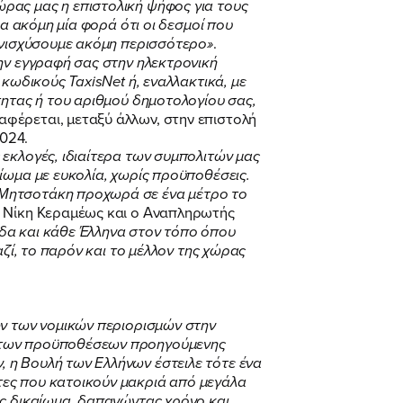
ρας μας η επιστολική ψήφος για τους
ια ακόμη μία φορά ότι οι δεσμοί που
 ενισχύσουμε ακόμη περισσότερο»
.
ην εγγραφή σας στην ηλεκτρονική
 κωδικούς TaxisNet ή, εναλλακτικά, με
τητας ή του αριθμού δημοτολογίου σας,
ναφέρεται, μεταξύ άλλων, στην επιστολή
2024.
εκλογές, ιδιαίτερα των συμπολιτών μας
ίωμα με ευκολία, χωρίς προϋποθέσεις.
 Μητσοτάκη προχωρά σε ένα μέτρο το
 Νίκη Κεραμέως και ο Αναπληρωτής
ίδα και κάθε Έλληνα στον τόπο όπου
αζί, το παρόν και το μέλλον της χώρας
ων των νομικών περιορισμών στην
η των προϋποθέσεων προηγούμενης
 η Βουλή των Ελλήνων έστειλε τότε ένα
τες που κατοικούν μακριά από μεγάλα
υς δικαίωμα, δαπανώντας χρόνο και