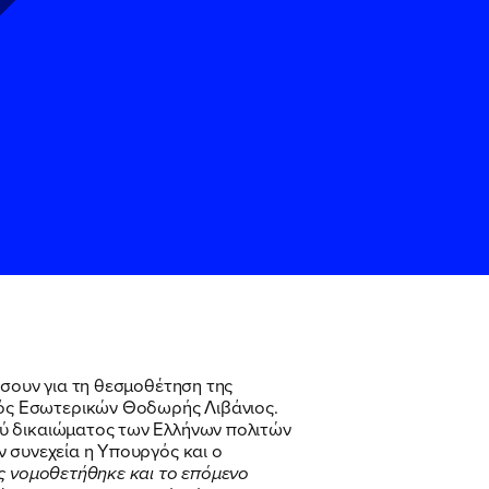
ς
ς
Όρους Χρήσης
Όρους Χρήσης
του
του
ώσουν για τη θεσμοθέτηση της
ός Εσωτερικών Θοδωρής Λιβάνιος.
ού δικαιώματος των Ελλήνων πολιτών
ν συνεχεία η Υπουργός και ο
ις νομοθετήθηκε και το επόμενο