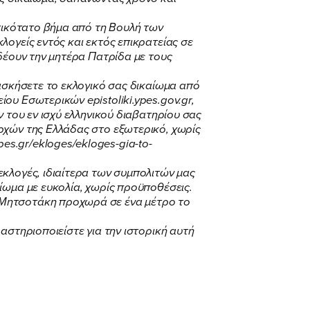
ντικότατο βήμα από τη Βουλή των
λογείς εντός και εκτός επικρατείας σε
νδέουν την μητέρα Πατρίδα με τους
 ασκήσετε το εκλογικό σας δικαίωμα από
ου Εσωτερικών epistoliki.ypes.gov.gr,
ν του εν ισχύ ελληνικού διαβατηρίου σας
ρχών της Ελλάδας στο εξωτερικό, χωρίς
s.gr/ekloges/ekloges-gia-to-
εκλογές, ιδιαίτερα των συμπολιτών μας
ίωμα με ευκολία, χωρίς προϋποθέσεις.
 Μητσοτάκη προχωρά σε ένα μέτρο το
αστηριοποιείστε για την ιστορική αυτή