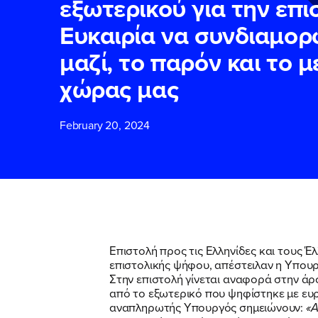
εξωτερικού για την επι
Ευκαιρία να συνδιαμορ
ΕΠΙΘΕΤΟ
ΕΠΙΘΕΤΟ
*
*
μαζί, το παρόν και το 
χώρας μας
ΤΗΛΕΦΩΝΟ
ΤΗΛΕΦΩΝΟ
*
February 20, 2024
EMAIL
EMAIL
*
*
Αποδέχομαι τη
Αποδέχομαι τη
δικτυακού τόπο
δικτυακού τόπο
Επιστολή προς τις Ελληνίδες και τους 
επιστολικής ψήφου, απέστειλαν η Υπο
Στην επιστολή γίνεται αναφορά στην ά
ΥΠΟΒΟΛΗ
ΥΠΟΒΟΛΗ
από το εξωτερικό που ψηφίστηκε με ευρ
αναπληρωτής Υπουργός σημειώνουν:
«Α