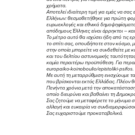
χρήματα.
Αποτελεί ιδιαίτερη τιμή για εμάς να σ
Ελλήνων: θεσμοθετήθηκε για πρώτη φορά 
ευρωεκλογές και εθνικά δημοψηφίσματα. 
απόδημους Έλληνες είναι άρρηκτοι – κα
Το μέτρο αυτό θα ισχύσει ήδη από τις 
το σπίτι σας, οπουδήποτε στον κόσμο, 
στην οποία μπορείτε να συνδεθείτε με κ
και του δελτίου αστυνομικής ταυτότητα
καμία περαιτέρω προϋπόθεση. Για περα
europaiko-koinoboulio/epistoliki-psifos.
Με αυτή τη μεταρρύθμιση ενισχύουμε τα
που βρίσκονται εκτός Ελλάδας. Πλέον θ
Πενήντα χρόνια μετά την αποκατάσταση
οποίο διευρύνει και βαθαίνει τη Δημοκρ
Σας ζητούμε να μεταφέρετε το μήνυμα σε
αλλαγή και ευκαιρία να συνδιαμορφώσουμ
Σας ευχαριστούμε προκαταβολικά.