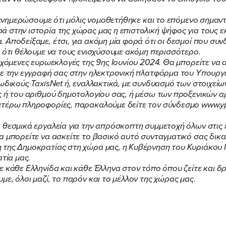
ας ενημερώσουμε ότι μόλις νομοθετήθηκε και το επόμενο σημα
στην ιστορία της χώρας μας η επιστολική ψήφος για τους εκ
Αποδείξαμε, έτσι, για ακόμη μία φορά ότι οι δεσμοί που συ
ι ότι θέλουμε να τους ενισχύσουμε ακόμη περισσότερο.
FB
IN
TW
YT
LN
VB
TIKTOK
ερχόμενες ευρωεκλογές της 9ης Ιουνίου 2024. Θα μπορείτε να
με την εγγραφή σας στην ηλεκτρονική πλατφόρμα του Υπουργεί
ωδικούς TaxisNet ή, εναλλακτικά, με συνδυασμό των στοιχείω
ς ή του αριθμού δημοτολογίου σας, ή μέσω των προξενικών α
ιτέρω πληροφορίες, παρακαλούμε δείτε τον σύνδεσμο www.ype
 θεσμικά εργαλεία για την απρόσκοπτη συμμετοχή όλων στις 
α μπορείτε να ασκείτε το βασικό αυτό συνταγματικό σας δικα
 της Δημοκρατίας στη χώρα μας, η Κυβέρνηση του Κυριάκου
ατία μας.
 κάθε Ελληνίδα και κάθε Έλληνα στον τόπο όπου ζείτε και δρ
ε, όλοι μαζί, το παρόν και το μέλλον της χώρας μας.