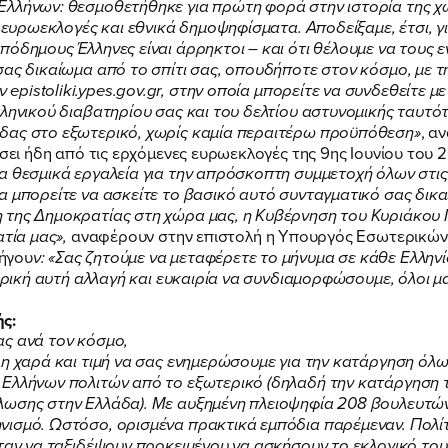
Ελλήνων: θεσμοθετήθηκε για πρώτη φορά στην ιστορία της χώ
ε ευρωεκλογές και εθνικά δημοψηφίσματα. Αποδείξαμε, έτσι, γ
πόδημους Έλληνες είναι άρρηκτοι – και ότι θέλουμε να τους
σας δικαίωμα από το σπίτι σας, οπουδήποτε στον κόσμο, με τ
ών
epistoliki.ypes.gov.gr
, στην οποία μπορείτε να συνδεθείτε με
λληνικού διαβατηρίου σας και του δελτίου αστυνομικής ταυτό
ΠΟΙΑ ΕΙΜΑΙ
δας στο εξωτερικό, χωρίς καμία περαιτέρω προϋπόθεση»
, α
ύσει ήδη από τις ερχόμενες ευρωεκλογές της 9ης Ιουνίου του 
α θεσμικά εργαλεία για την απρόσκοπτη συμμετοχή όλων στις 
α μπορείτε να ασκείτε το βασικό αυτό συνταγματικό σας δικα
ΕΡΓΟ
 της Δημοκρατίας στη χώρα μας, η Κυβέρνηση του Κυριάκου
ατία μας»,
αναφέρουν στην επιστολή η Υπουργός Εσωτερικών
ήγου
ν: «Σας ζητούμε να μεταφέρετε το μήνυμα σε κάθε Ελλην
ΕΚΔΗΛΩΣΕΙΣ
τορική αυτή αλλαγή και ευκαιρία να συνδιαμορφώσουμε, όλοι μ
.
ής
:
ας ανά τον κόσμο,
ΝΕΑ
λη χαρά και τιμή να σας ενημερώσουμε για την κατάργηση όλ
ν Ελλήνων πολιτών από το εξωτερικό (δηλαδή την κατάργησ
ωσης στην Ελλάδα). Με αυξημένη πλειοψηφία 208 βουλευτών,
ΕΛΑ ΚΙ ΕΣΥ
νισμό. Ωστόσο, ορισμένα πρακτικά εμπόδια παρέμεναν. Πολί
όταν να ταξιδέψουν προκειμένου να ασκήσουν το εκλογικό το