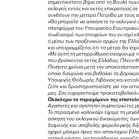
σημαντικότατο βήμα από τη Βουλή των 
εκλογείς εντός και εκτός επικρατείας σ
συνδέουν την μητέρα Πατρίδα με τους α
«Θα μπορείτε να ασκήσετε το εκλογικό 
πλατφόρμα του Υπουργείου Εσωτερικ
συνδυασμό των στοιχείων του εν ισχύ ε
ή μέσω των προξενικών αρχών της Ελλά
και υπογραμμίζεται ότι το μέτρο θα ισχ
«Με αυτή τη μεταρρύθμιση ενισχύουμε τ
που βρίσκονται εκτός Ελλάδας. Πλέον θ
Πενήντα χρόνια μετά την αποκατάσταση
οποίο διευρύνει και βαθαίνει τη Δημοκρ
Υπουργός Θοδωρής Λιβάνιος και καταλ
ζείτε και δραστηριοποιείστε για την ισ
μας. Σας ευχαριστούμε προκαταβολικά»
Ολόκληρο το περιεχόμενο της
επιστολ
Αγαπητές και αγαπητοί συμπατριώτες μ
Το περασμένο καλοκαίρι είχαμε τη μεγά
άσκηση του εκλογικού δικαιώματος τω
διαμονής και υποβολής φορολογικής δήλ
ηχηρό μήνυμα προς τον απανταχού Ελλη
αστικά κέντρα, για παράδειγμα, χρειαζ