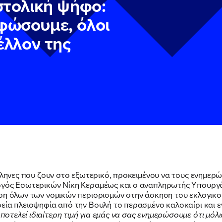
στολική ψήφο:
φώσουμε, όλοι
μέλλον της
ν
ν
Πολιτική Προστασίας Προσωπικών Δεδομένων
Πολιτική Προστασίας Προσωπικών Δεδομένων
και τους του
και τους του
υ του Πολιτικού Γραφείου της Βουλευτού Νίκης Κεραμέως
υ του Πολιτικού Γραφείου της Βουλευτού Νίκης Κεραμέως
Έλληνες που ζουν στο εξωτερικό, προκειμένου να τους ενημερ
υργός Εσωτερικών Νίκη Κεραμέως και ο αναπληρωτής Υπουργ
ρση όλων των νομικών περιορισμών στην άσκηση του εκλογικ
εία πλειοψηφία από την Βουλή το περασμένο καλοκαίρι και ε
ποτελεί ιδιαίτερη τιμή για εμάς να σας ενημερώσουμε ότι μόλ