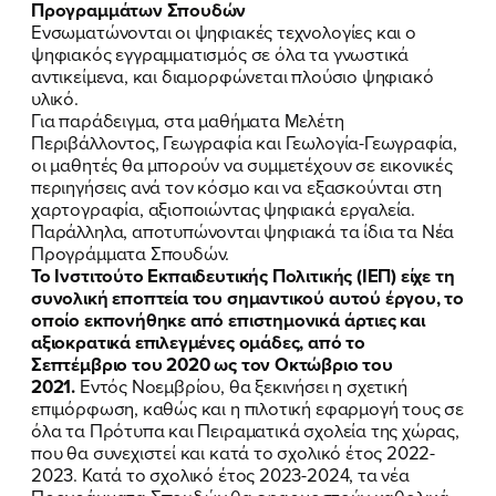
Προγραμμάτων Σπουδών
Ενσωματώνονται οι ψηφιακές τεχνολογίες και ο
ψηφιακός εγγραμματισμός σε όλα τα γνωστικά
αντικείμενα, και διαμορφώνεται πλούσιο ψηφιακό
υλικό.
Για παράδειγμα, στα μαθήματα Μελέτη
Περιβάλλοντος, Γεωγραφία και Γεωλογία-Γεωγραφία,
οι μαθητές θα μπορούν να συμμετέχουν σε εικονικές
περιηγήσεις ανά τον κόσμο και να εξασκούνται στη
χαρτογραφία, αξιοποιώντας ψηφιακά εργαλεία.
Παράλληλα, αποτυπώνονται ψηφιακά τα ίδια τα Νέα
Προγράμματα Σπουδών.
Το Ινστιτούτο Εκπαιδευτικής Πολιτικής (ΙΕΠ) είχε τη
συνολική εποπτεία του σημαντικού αυτού έργου, το
οποίο εκπονήθηκε από επιστημονικά άρτιες και
αξιοκρατικά επιλεγμένες ομάδες, από το
Σεπτέμβριο του 2020 ως τον Οκτώβριο του
2021.
Εντός Νοεμβρίου, θα ξεκινήσει η σχετική
επιμόρφωση, καθώς και η πιλοτική εφαρμογή τους σε
όλα τα Πρότυπα και Πειραματικά σχολεία της χώρας,
που θα συνεχιστεί και κατά το σχολικό έτος 2022-
2023. Κατά το σχολικό έτος 2023-2024, τα νέα