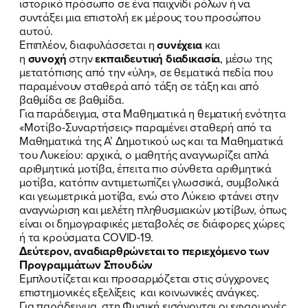
ιστορικό πρόσωπο σε ένα παιχνίδι ρόλων ή να
συντάξει μια επιστολή εκ μέρους του προσώπου
αυτού.
Επιπλέον, διαφυλάσσεται η
συνέχεια
και
η
συνοχή
στην
εκπαιδευτική διαδικασία
, μέσω της
μετατόπισης από την «ύλη», σε θεματικά πεδία που
παραμένουν σταθερά από τάξη σε τάξη και από
βαθμίδα σε βαθμίδα.
Για παράδειγμα, στα Μαθηματικά η θεματική ενότητα
«Μοτίβο-Συναρτήσεις» παραμένει σταθερή από τα
Μαθηματικά της Α’ Δημοτικού ως και τα Μαθηματικά
του Λυκείου: αρχικά, ο μαθητής αναγνωρίζει απλά
αριθμητικά μοτίβα, έπειτα πιο σύνθετα αριθμητικά
μοτίβα, κατόπιν αντιμετωπίζει γλωσσικά, συμβολικά
και γεωμετρικά μοτίβα, ενώ στο Λύκειο φτάνει στην
αναγνώριση και μελέτη πληθυσμιακών μοτίβων, όπως
είναι οι δημογραφικές μεταβολές σε διάφορες χώρες
ή τα κρούσματα COVID-19.
Δεύτερον, αναδιαρθρώνεται το περιεχόμενο των
Προγραμμάτων Σπουδών
Εμπλουτίζεται και προσαρμόζεται στις σύγχρονες
επιστημονικές εξελίξεις και κοινωνικές ανάγκες.
Για παράδειγμα, στη Φυσική εισάγονται οι εφαρμογές