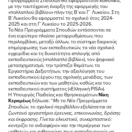
Προγράμματα Σπουδών θα εφαρμοστούν καθολικά,
με την ταυτόχρονη έναρξη της εφαρμογής του
«πολλαπλού βιβλίου» πλην της Β΄και Γ΄ Λυκείου. Στη
Β΄Λυκείου θα εφαρμοστεί το σχολικό έτος 2024-
2025 και στη Γ΄Λυκείου το 2025-2026.
Τα Νέα Προγράμματα Σπουδών εντάσσονται σε
ένα ευρύτερο πλαίσιο μεταρρυθμίσεων, που
περιλαμβάνει, μεταξύ άλλων, το σύστημα διαρκούς
επιμόρφωσης των εκπαιδευτικών, τα νέα σχολικά
εγχειρίδια και τη δυνατότητα επιλογής από
εκπαιδευτικούς («πολλαπλό βιβλίο»), τον ψηφιακό
μετασχηματισμό, την τράπεζα θεμάτων, τα
Εργαστήρια Δεξιοτήτων, την αξιολόγηση του
εκπαιδευτικού έργου της σχολικής μονάδας, των
εκπαιδευτικών και των μαθητών, καθώς και του
εκπαιδευτικού συστήματος («Ελληνική PISA»).
Η Υπουργός Παιδείας και Θρησκευμάτων
Νίκη
Κεραμέως
δήλωσε: “
Με τα Νέα Προγράμματα
Σπουδών, το σχολικό περιβάλλον εξελίσσεται σε
ζωντανό εργαστήριο έρευνας, επικοινωνίας, δράσης
και έκφρασης. Γίνεται ελκυστικό, συναρπαστικό:
κεντρίζει το ενδιαφέρον και την περιέργεια των
μαθητών, και ενθαρρύνει τους εκπαιδευτικούς να