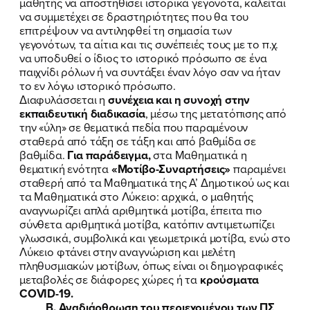
μαθητής να αποστηθίσει ιστορικά γεγονότα, καλείται
να συμμετέχει σε δραστηριότητες που θα του
ΠΟΙΑ ΕΙΜΑΙ
επιτρέψουν να αντιληφθεί τη σημασία των
γεγονότων, τα αίτια και τις συνέπειές τους με το π.χ.
να υποδυθεί ο ίδιος το ιστορικό πρόσωπο σε ένα
ΕΡΓΟ
παιχνίδι ρόλων ή να συντάξει έναν λόγο σαν να ήταν
το εν λόγω ιστορικό πρόσωπο.
ΕΚΔΗΛΩΣΕΙΣ
Διαφυλάσσεται η
συνέχεια και η συνοχή στην
εκπαιδευτική διαδικασία
, μέσω της μετατόπισης από
ΝΕΑ
την «ύλη» σε θεματικά πεδία που παραμένουν
σταθερά από τάξη σε τάξη και από βαθμίδα σε
βαθμίδα.
Για παράδειγμα,
στα Μαθηματικά η
ΕΛΑ ΚΙ ΕΣΥ
θεματική ενότητα
«Μοτίβο-Συναρτήσεις»
παραμένει
σταθερή από τα Μαθηματικά της Α’ Δημοτικού ως και
τα Μαθηματικά στο Λύκειο: αρχικά, ο μαθητής
αναγνωρίζει απλά αριθμητικά μοτίβα, έπειτα πιο
σύνθετα αριθμητικά μοτίβα, κατόπιν αντιμετωπίζει
FB
IN
TW
YT
LN
VB
TIKTOK
γλωσσικά, συμβολικά και γεωμετρικά μοτίβα, ενώ στο
Λύκειο φτάνει στην αναγνώριση και μελέτη
πληθυσμιακών μοτίβων, όπως είναι οι δημογραφικές
μεταβολές σε διάφορες χώρες ή τα
κρούσματα
COVID-19.
Β. Αναδιάρθρωση του περιεχομένου των ΠΣ