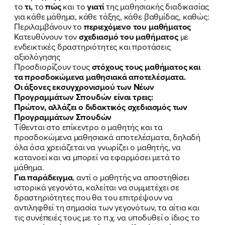
το
τι,
το
πώς
και το
γιατί
της μαθησιακής διαδικασίας
για κάθε μάθημα, κάθε τάξης, κάθε βαθμίδας, καθώς:
Περιλαμβάνουν το
περιεχόμενο του μαθήματος
Κατευθύνουν τον
σχεδιασμό του μαθήματος
με
ενδεικτικές δραστηριότητες και προτάσεις
αξιολόγησης
Προσδιορίζουν τους
στόχους τους μαθήματος και
τα προσδοκώμενα μαθησιακά αποτελέσματα.
Οι άξονες εκσυγχρονισμού των Νέων
Προγραμμάτων Σπουδών είναι τρεις:
Πρώτον, αλλάζει ο διδακτικός σχεδιασμός των
Προγραμμάτων Σπουδών
Τίθενται στο επίκεντρο ο μαθητής και τα
προσδοκώμενα μαθησιακά αποτελέσματα, δηλαδή
όλα όσα χρειάζεται να γνωρίζει ο μαθητής, να
κατανοεί και να μπορεί να εφαρμόσει μετά το
μάθημα.
Για παράδειγμα
, αντί ο μαθητής να αποστηθίσει
ιστορικά γεγονότα, καλείται να συμμετέχει σε
δραστηριότητες που θα του επιτρέψουν να
αντιληφθεί τη σημασία των γεγονότων, τα αίτια και
τις συνέπειές τους με το π.χ. να υποδυθεί ο ίδιος το