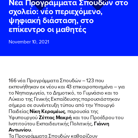
Νέα Προγράμματα Σπουδών στο
ΕΠΙΘΕΤΟ
ΕΠΙΘΕΤΟ
*
*
σχολείο: νέο περιεχόμενο,
ψηφιακή διάσταση, στο
ΤΗΛΕΦΩΝΟ
ΤΗΛΕΦΩΝΟ
*
επίκεντρο οι μαθητές
November 10, 2021
EMAIL
EMAIL
*
*
Αποδέχομαι την
Αποδέχομαι την
Πολιτική
Πολιτική
Προστασίας Προσωπικών
Προστασίας Προσωπικών
Δεδομένων
Δεδομένων
και τους τους
και τους τους
Όρους
Όρους
166 νέα Προγράμματα Σπουδών – 123 που
Χρήσης
Χρήσης
του δικτυακού τόπου του
του δικτυακού τόπου του
εκπονήθηκαν εκ νέου και 43 επικαιροποιημένα – για
Πολιτικού Γραφείου της Βουλευτού
Πολιτικού Γραφείου της Βουλευτού
το Νηπιαγωγείο, το Δημοτικό, το Γυμνάσιο και το
Νίκης Κεραμέως
Νίκης Κεραμέως
Λύκειο της Γενικής Εκπαίδευσης παρουσιάστηκαν
σήμερα σε συνέντευξη τύπου από την Υπουργό
Παιδείας
Νίκη Κεραμέως
, παρουσία της
ΥΠΟΒΟΛΗ
ΥΠΟΒΟΛΗ
Υφυπουργού
Ζέττας Μακρή
και του Προέδρου του
Ινστιτούτου Εκπαιδευτικής Πολιτικής,
Γιάννη
Αντωνίου
.
Τα Προγράμματα Σπουδών καθορίζουν