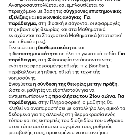
Αναπροσανατολίζεται και εμπλουτίζεται το
περιεχόμενο με βάση τις
σύγχρονες επιστημονικές
εξελίξεις
και
κοινωνικές ανάγκες
.
Για
παράδειγμα,
στη Φυσική εισάγονται οι εφαρμογές
της κβαντικής θεωρίας και στα Μαθηματικά
ενισχύονται τα Στοχαστικά Μαθηματικά (στατιστική
και πιθανότητες).
Γενικεύεται η
διαθεματικότητα
και
η
διεπιστημονικότητα
σε όλα τα γνωστικά πεδία.
Για
παράδειγμα
, στη Φιλοσοφία εντάσσονται νέες
ενότητες εφαρμοσμένης ηθικής, π.χ. βιοηθική,
περιβαλλοντική ηθική, ηθική της τεχνητής
νοημοσύνης.
Ενισχύεται
η σύνδεση της θεωρίας με την πράξη
,
ώστε οι μαθητές να εξοπλιστούν για να
αντιμετωπίσουν τις
προκλήσεις του 21ου αιώνα. Για
παράδειγμα
, στην Πληροφορική, ο μαθητής θα
κληθεί να αναπαραστήσει με κατάλληλο λογισμικό τα
δεδομένα για τις αλλαγές στη θερμοκρασία ενός
τόπου και τις εκπομπές του διοξειδίου του άνθρακα
στον τόπο αυτό και να συγκρίνει τους ρυθμούς
μεταβολής τους, προκειμένου να κατανοήσει