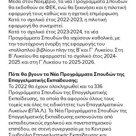
Μέσα στον Νοέμβριο, τα νέα Προγράμματα Σπουδών
θα εκδοθούν σε ΦΕΚ, ενώ θα ξεκινήσει και η πιλοτική
εφαρμογή τους καθώς και η σχετική επιμόρφωση.
Κατά το σχολικό έτος 2022-2023, η πιλοτική
εφαρμογή θα συνεχιστεί.
Κατά το σχολικό έτος 2023-2024, τα νέα
Προγράμματα Σπουδών θα ισχύσουν καθολικά, με
την ταυτόχρονη έναρξη της εφαρμογής του
«πολλαπλού βιβλίου» πλην της Β΄και Γ΄ Λυκείου. Στη
Β΄Λυκείου θα εφαρμοστεί το σχολικό έτος 2024-
2025 και στη Γ΄Λυκείου το 2025-2026.
Πότε θα βγουν τα Νέα Προγράμματα Σπουδών της
Επαγγελματικής Εκπαίδευσης;
Το 2022 θα έχουν ολοκληρωθεί και τα 336
Προγράμματα Σπουδών της Επαγγελματικής
Εκπαίδευσης, τα οποία θα αφορούν όλους τους
τομείς και όλες τις ειδικότητες των Επαγγελματικών
Λυκείων (ΕΠΑ.Λ.). Τα Νέα Προγράμματα Σπουδών της
Επαγγελματικής Εκπαίδευσης εκπονούνται από
εκπαιδευτικούς σχολικού και πανεπιστημιακού
επιπέδου, σε στενή συνεργασία με το Κεντρικό
Συμβούλιο Επαγγελματικής Εκπαίδευσης και