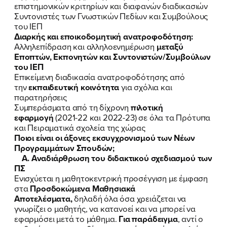
επιστημονικών κριτηρίων και διαφανών διαδικασιών
Συντονιστές των Γνωστικών Πεδίων και Συμβούλους
του ΙΕΠ
Διαρκής και εποικοδομητική ανατροφοδότηση:
Αλληλεπίδραση και αλληλοενημέρωση
μεταξύ
Εποπτών, Εκπονητών και Συντονιστών/Συμβούλων
του ΙΕΠ
Επικείμενη διαδικασία ανατροφοδότησης από
την
εκπαιδευτική κοινότητα
για σχόλια και
παρατηρήσεις
Συμπεράσματα από τη δίχρονη
πιλοτική
εφαρμογή
(2021-22 και 2022-23) σε όλα τα Πρότυπα
και Πειραματικά σχολεία της χώρας
Ποιοι είναι οι άξονες εκσυγχρονισμού των Νέων
Προγραμμάτων Σπουδών;
Α. Αναδιάρθρωση του διδακτικού σχεδιασμού των
ΠΣ
Ενισχύεται η μαθητοκεντρική προσέγγιση με έμφαση
στα
Προσδοκώμενα Μαθησιακά
Αποτελέσματα,
δηλαδή όλα όσα χρειάζεται να
γνωρίζει ο μαθητής, να κατανοεί και να μπορεί να
εφαρμόσει μετά το μάθημα.
Για παράδειγμα
, αντί ο