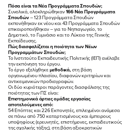
Πόσα είναι τα Νέα Προγράμματα Σπουδών;
Συνολικά, ολοκληρώθηκαν
166 Νέα Προγράμματα
Σπουδών
– 123 Προγράμματα Σπουδών
εκπονήθηκαν εκ νέου και 43 Προγράμματα Σπουδών
επικαιροποιήθηκαν – για το Νηπιαγωγείο, το
Δημοτικό, το Γυμνάσιο και το Λύκειο της Γενικής
Εκπαίδευσης.
Πώς διασφαλίζεται η ποιότητα των Νέων
Προγραμμάτων Σπουδών;
Το Ινστιτούτο Εκπαιδευτικής Πολιτικής (ΙΕΠ) ανέλαβε
την εκπόνηση του έργου.
Το έργο εξελίχθηκε
μεθοδικά,
στη βάση
οργανωμένου πλαισίου, διαφανών κριτηρίων και
αντικειμενικών προδιαγραφών.
Oι δύο κυριότεροι παράγοντες διασφάλισης της
ποιότητας των ΠΣ είναι:
Επιστημονικά άρτιες ομάδες εργασίας
αποτελούμενες από:
54 Επόπτες και 226 Εκπονητές, επιλεγμένοι ανάμεσα
σε πάνω από 750 καταρτισμένους και έμπειρους
υποψηφίους (ερευνητές, επιστήμονες, εκπαιδευτικούς
της σχολικής τάξης), στη βάση αξιοκρατικών